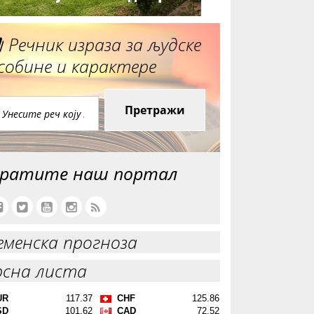
Речник израза за људске
собине и карактере
Претражи
ратите наш портал
еменска прогноза
рсна листа