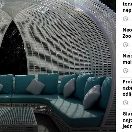
ton
nep
Neo
Zoo
Nei
mal
Proi
ozb
odl
Gla
najt
jed