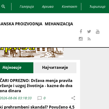
Галерија
Архива
Контакт
Ћирилица
ANSKA PROIZVODNJA
MEHANIZACIJA
Најновије
Најчитаније
ČARI OPREZNO: Država menja pravila
ržanje i uzgoj životinja - kazne do dva
iona dinara
2026-08-06 03:18:33
0
iki prehrambeni skandal? Povučeno 4,5