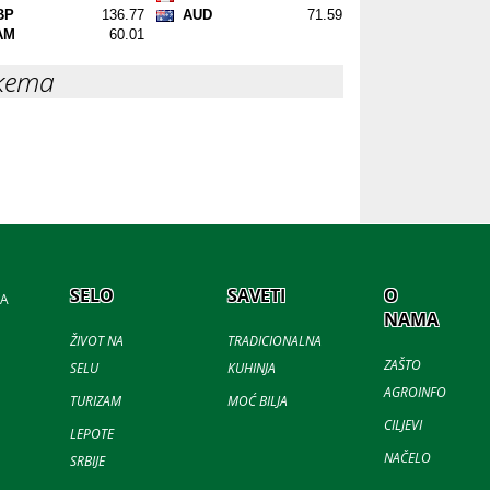
кета
SELO
SAVETI
O
JA
NAMA
ŽIVOT NA
TRADICIONALNA
ZAŠTO
SELU
KUHINJA
AGROINFO
TURIZAM
MOĆ BILJA
CILJEVI
LEPOTE
NAČELO
SRBIJE