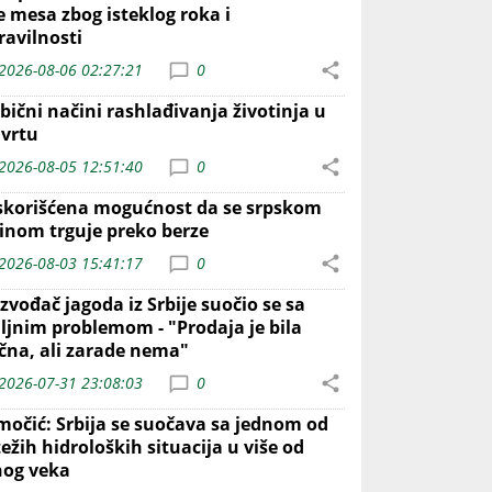
e mesa zbog isteklog roka i
ravilnosti
2026-08-06 02:27:21
0
bični načini rashlađivanja životinja u
 vrtu
2026-08-05 12:51:40
0
skorišćena mogućnost da se srpskom
inom trguje preko berze
2026-08-03 15:41:17
0
zvođač jagoda iz Srbije suočio se sa
iljnim problemom - "Prodaja je bila
ična, ali zarade nema"
2026-07-31 23:08:03
0
močić: Srbija se suočava sa jednom od
ežih hidroloških situacija u više od
nog veka