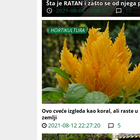
Šta je RATAN i zašto se od njega
2021-08-06 13:08:57
10
HORTIKULTURA
Ovo cveće izgleda kao koral, ali raste u
zemlji
2021-08-12 22:27:20
5