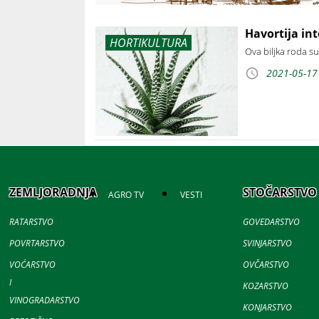
Havortija in
HORTIKULTURA
Ova biljka roda su
2021-05-17
ZEMLJORADNJA
STOČARSTVO
AGRO TV
VESTI
RATARSTVO
GOVEDARSTVO
POVRTARSTVO
SVINJARSTVO
VOĆARSTVO
OVČARSTVO
I
KOZARSTVO
VINOGRADARSTVO
KONJARSTVO