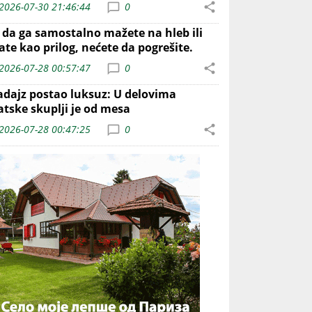
2026-07-30 21:46:44
0
o da ga samostalno mažete na hleb ili
ate kao prilog, nećete da pogrešite.
2026-07-28 00:57:47
0
adajz postao luksuz: U delovima
atske skuplji je od mesa
2026-07-28 00:47:25
0