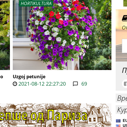
HORTIKULTURA
о
П
ko
Uzgoj petunije
2021-08-12 22:27:20
69
Вр
Ку