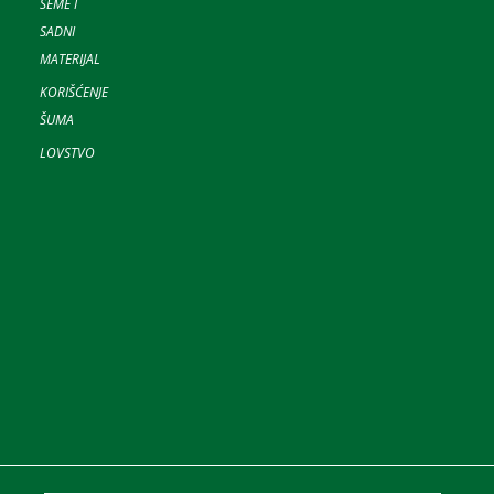
SEME I
SADNI
MATERIJAL
KORIŠĆENJE
ŠUMA
LOVSTVO