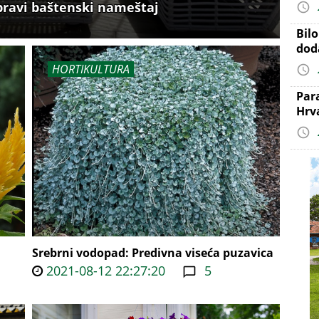
 pravi baštenski nameštaj
Bil
dod
HORTIKULTURA
Par
Hrv
Srebrni vodopad: Predivna viseća puzavica
2021-08-12 22:27:20
5