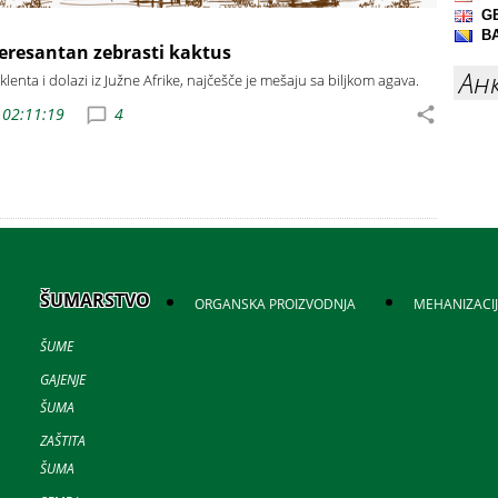
teresantan zebrasti kaktus
Ан
klenta i dolazi iz Južne Afrike, najčešče je mešaju sa biljkom agava.
 02:11:19
4
ŠUMARSTVO
ORGANSKA PROIZVODNJA
MEHANIZACI
ŠUME
GAJENJE
ŠUMA
ZAŠTITA
ŠUMA