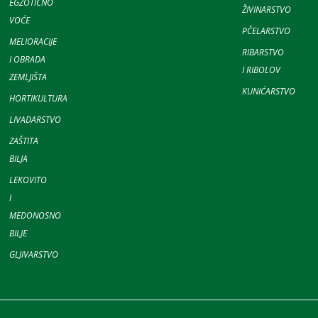
EGZOTIČNO
ŽIVINARSTVO
VOĆE
PČELARSTVO
MELIORACIJE
RIBARSTVO
I OBRADA
I RIBOLOV
ZEMLJIŠTA
KUNIĆARSTVO
HORTIKULTURA
LIVADARSTVO
ZAŠTITA
BILJA
LEKOVITO
I
MEDONOSNO
BILJE
GLJIVARSTVO