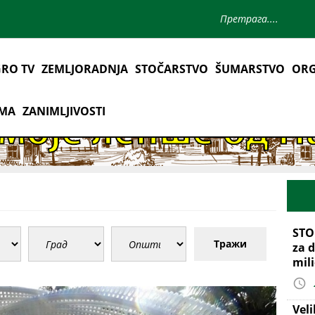
RO TV
ZEMLJORADNJA
STOČARSTVO
ŠUMARSTVO
ORG
AMA
ZANIMLJIVOSTI
STO
Тражи
za d
mil
Vel