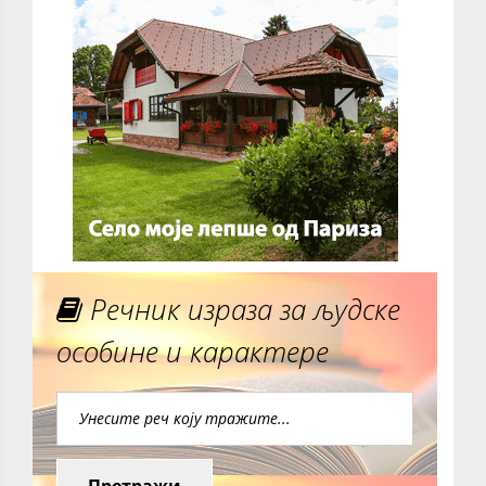
Речник израза за људске
особине и карактере
Претражи