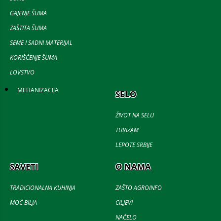
GAJENJE ŠUMA
ZAŠTITA ŠUMA
SEME I SADNI MATERIJAL
KORIŠĆENJE ŠUMA
LOVSTVO
MEHANIZACIJA
SELO
ŽIVOT NA SELU
TURIZAM
LEPOTE SRBIJE
SAVETI
O NAMA
TRADICIONALNA KUHINJA
ZAŠTO AGROINFO
MOĆ BILJA
CILJEVI
NAČELO