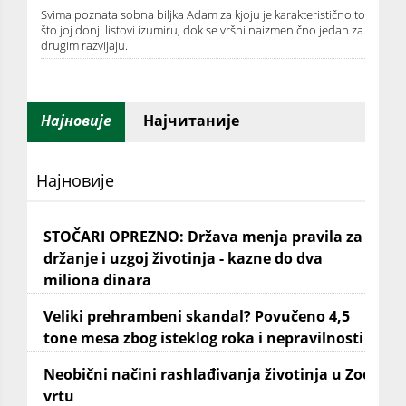
Svima poznata sobna biljka Adam za kjoju je karakteristično to
što joj donji listovi izumiru, dok se vršni naizmenično jedan za
drugim razvijaju.
Најновије
Најчитаније
Најновије
STOČARI OPREZNO: Država menja pravila za
držanje i uzgoj životinja - kazne do dva
miliona dinara
Veliki prehrambeni skandal? Povučeno 4,5
tone mesa zbog isteklog roka i nepravilnosti
Neobični načini rashlađivanja životinja u Zoo
vrtu