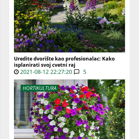
Uredite dvorište kao profesionalac: Kako
isplanirati svoj cvetni raj
2021-08-12 22:27:20
5
HORTIKULTURA