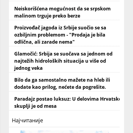
Neiskorišćena mogućnost da se srpskom
malinom trguje preko berze
Proizvođač jagoda iz Srbije suočio se sa
ozbiljnim problemom - "Prodaja je bila
odlična, ali zarade nema"
Glamočić: Srbija se suočava sa jednom od
najtežih hidroloških situacija u više od
jednog veka
Bilo da ga samostalno mažete na hleb ili
dodate kao prilog, nećete da pogrešite.
Paradajz postao luksuz: U delovima Hrvatske
skuplji je od mesa
Најчитаније