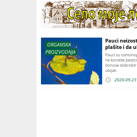
Pauci neizost
ORGANSKA
plašite i da 
PROIZVODNJA
Pauci su osmonogi 
ne koristite pestic
donose dobrobit vo
ubijati.
2020-09-23