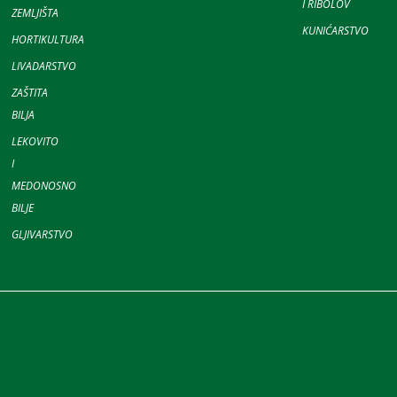
I RIBOLOV
ZEMLJIŠTA
KUNIĆARSTVO
HORTIKULTURA
LIVADARSTVO
ZAŠTITA
BILJA
LEKOVITO
I
MEDONOSNO
BILJE
GLJIVARSTVO