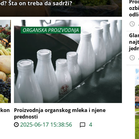
Proi
d? Šta on treba da sadrži?
ozb
odl
ORGANSKA PROIZVODNJA
Gla
najt
jed
akon
Proizvodnja organskog mleka i njene
prednosti
2025-06-17 15:38:56
4