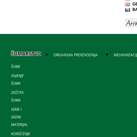
Ан
ŠUMARSTVO
ORGANSKA PROIZVODNJA
MEHANIZACI
ŠUME
GAJENJE
ŠUMA
ZAŠTITA
ŠUMA
SEME I
SADNI
MATERIJAL
KORIŠĆENJE