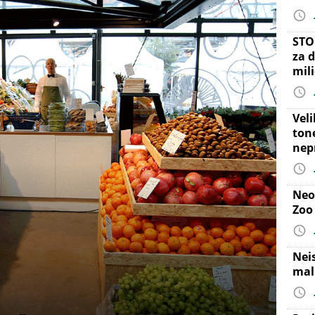
STO
za d
mil
Vel
ton
nep
Neo
Zoo
Nei
mal