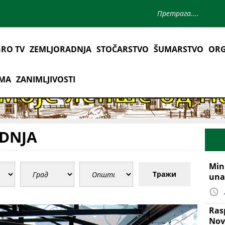
RO TV
ZEMLJORADNJA
STOČARSTVO
ŠUMARSTVO
ORG
AMA
ZANIMLJIVOSTI
DNJA
Mini
Тражи
una
Ras
Nov