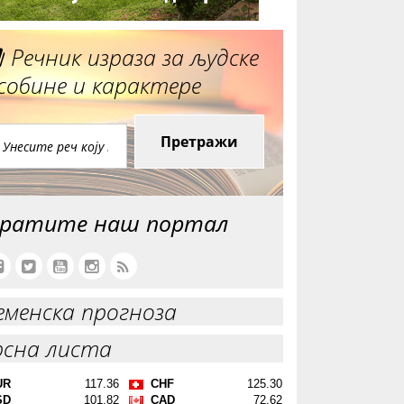
Речник израза за људске
собине и карактере
Претражи
ратите наш портал
еменска прогноза
рсна листа