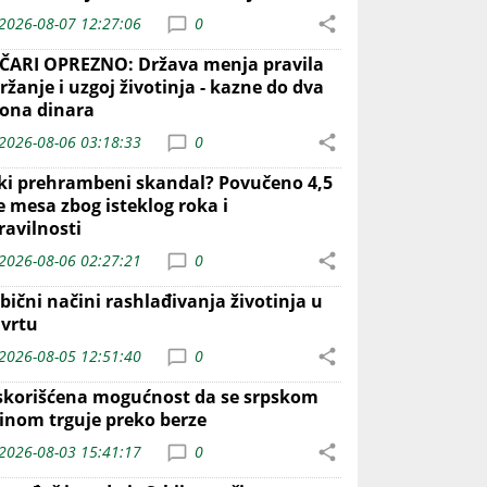
2026-08-07 12:27:06
0
ČARI OPREZNO: Država menja pravila
ržanje i uzgoj životinja - kazne do dva
iona dinara
2026-08-06 03:18:33
0
iki prehrambeni skandal? Povučeno 4,5
e mesa zbog isteklog roka i
ravilnosti
2026-08-06 02:27:21
0
bični načini rashlađivanja životinja u
 vrtu
2026-08-05 12:51:40
0
skorišćena mogućnost da se srpskom
inom trguje preko berze
2026-08-03 15:41:17
0