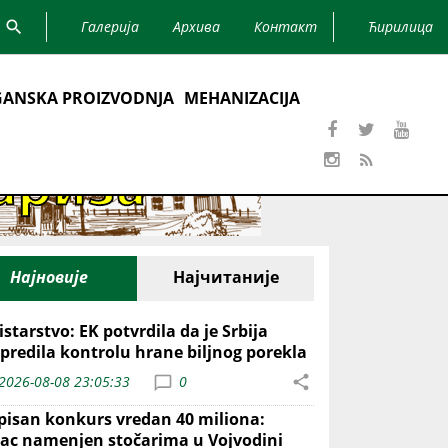
Галерија
Архива
Контакт
Ћирилица
ANSKA PROIZVODNJA
MEHANIZACIJA
Најновије
Најчитаније
starstvo: EK potvrdila da je Srbija
predila kontrolu hrane biljnog porekla
2026-08-08 23:05:33
0
pisan konkurs vredan 40 miliona:
ac namenjen stočarima u Vojvodini