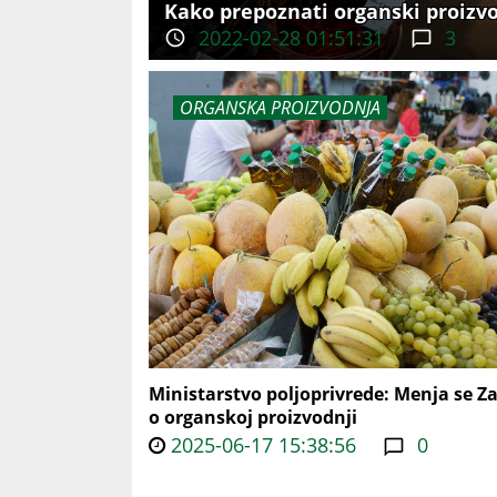
Kako prepoznati organski proizvo
2022-02-28 01:51:31
3
ORGANSKA PROIZVODNJA
Ministarstvo poljoprivrede: Menja se Z
o organskoj proizvodnji
2025-06-17 15:38:56
0