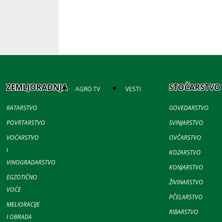
ZEMLJORADNJA
STOČARSTVO
AGRO TV
VESTI
RATARSTVO
GOVEDARSTVO
POVRTARSTVO
SVINJARSTVO
VOĆARSTVO
OVČARSTVO
I
KOZARSTVO
VINOGRADARSTVO
KONJARSTVO
EGZOTIČNO
ŽIVINARSTVO
VOĆE
PČELARSTVO
MELIORACIJE
RIBARSTVO
I OBRADA