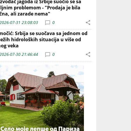
zvođač jagoda iz Srbije suočio se sa
iljnim problemom - "Prodaja je bila
ična, ali zarade nema"
2026-07-31 23:08:03
0
močić: Srbija se suočava sa jednom od
ežih hidroloških situacija u više od
nog veka
2026-07-30 21:46:44
0