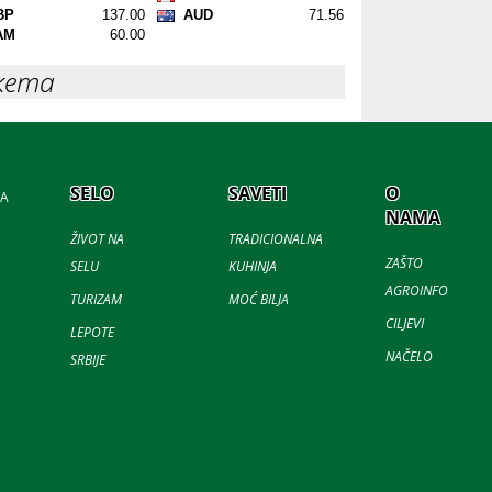
кета
SELO
SAVETI
O
JA
NAMA
ŽIVOT NA
TRADICIONALNA
ZAŠTO
SELU
KUHINJA
AGROINFO
TURIZAM
MOĆ BILJA
CILJEVI
LEPOTE
NAČELO
SRBIJE