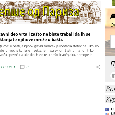
о
avni deo vrta i zašto ne biste trebali da ih se
uklanjate njihove mreže u bašti.
lovci u bašti, a njihov glavni zadatak je kontrola štetočina. Ukoliko
ide, privucite korisne insekte, jer nisu svi oni štetni, ima i onih koji
ću i povrću, a ukoliko ih vidite u bašti ili voćnjaku, nemojte ih
П
 11:33:13
0
Вр
Ку