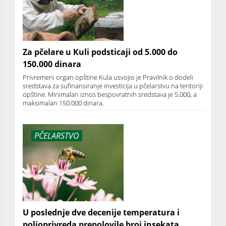
Za pčelare u Kuli podsticaji od 5.000 do
150.000 dinara
Privremeni organ opštine Kula usvojio je Pravilnik o dodeli
sredstava za sufinansiranje investicija u pčelarstvu na teritoriji
opštine. Minimalan iznos bespovratnih sredstava je 5.000, a
maksimalan 150.000 dinara.
PČELARSTVO
U poslednje dve decenije temperatura i
poljoprivreda prepolovile broj insekata