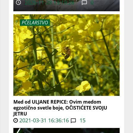
2025-11-28 13:19:28
0
PČELARSTVO
Med od ULJANE REPICE: Ovim medom
egzotično svetle boje, OČISTIĆETE SVOJU
JETRU
2021-03-31 16:36:16
15