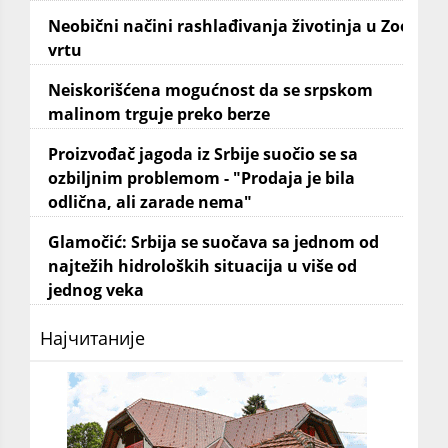
Neobični načini rashlađivanja životinja u Zoo
vrtu
Neiskorišćena mogućnost da se srpskom
malinom trguje preko berze
Proizvođač jagoda iz Srbije suočio se sa
ozbiljnim problemom - "Prodaja je bila
odlična, ali zarade nema"
Glamočić: Srbija se suočava sa jednom od
najtežih hidroloških situacija u više od
jednog veka
Најчитаније