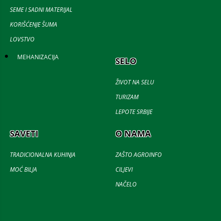
SEME I SADNI MATERIJAL
KORIŠĆENJE ŠUMA
LOVSTVO
MEHANIZACIJA
SELO
ŽIVOT NA SELU
TURIZAM
LEPOTE SRBIJE
SAVETI
O NAMA
TRADICIONALNA KUHINJA
ZAŠTO AGROINFO
MOĆ BILJA
CILJEVI
NAČELO