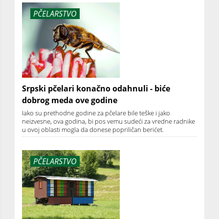
PČELARSTVO
Srpski pčelari konačno odahnuli - biće
dobrog meda ove godine
Iako su prethodne godine za pčelare bile teške i jako
neizvesne, ova godina, bi pos vemu sudeći za vredne radnike
u ovoj oblasti mogla da donese popriličan berićet.
PČELARSTVO