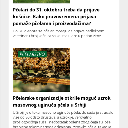
Pčelari do 31. oktobra treba da prijave
košnice: Kako pravovremena prijava
pomaže pčelama i proizvođačima?
Do 31. oktobra svi pčelari moraju da prijave nadležnom
veterinaru broj košnica sa kojima ulaze u period zime.
PČELARSTVO
Pčelarske organizacije otkrile moguć uzrok
masovnog uginuća pčela u Srbiji
U Srbiji je u toku masovno uginuće pčela, do sada je stradalo
više od 50 odsto društava, a uzrok je, verovatno,
prošlogodišnja suša i nedostatak polena zbog čega su loše
hranjene tokom perioda odgajanja „zimskih“ pčela, rekao je