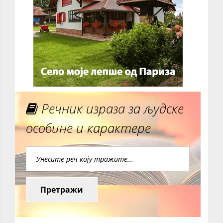
Речник израза за људске
особине и карактере
Претражи