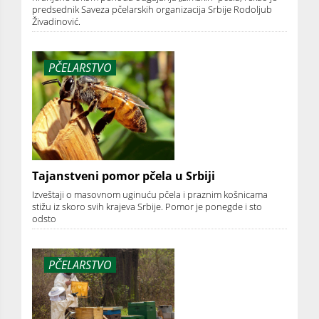
predsednik Saveza pčelarskih organizacija Srbije Rodoljub
Živadinović.
PČELARSTVO
Tajanstveni pomor pčela u Srbiji
Izveštaji o masovnom uginuću pčela i praznim košnicama
stižu iz skoro svih krajeva Srbije. Pomor je ponegde i sto
odsto
PČELARSTVO