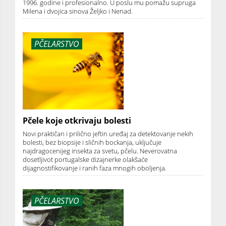
1996. godine i profesionalno. U poslu mu pomažu supruga
Milena i dvojica sinova Željko i Nenad.
PČELARSTVO
Pčele koje otkrivaju bolesti
Novi praktičan i prilično jeftin uređaj za detektovanje nekih
bolesti, bez biopsije i sličnih bockanja, uključuje
najdragocenijeg insekta za svetu, pčelu. Neverovatna
dosetljivot portugalske dizajnerke olakšaće
dijagnostifikovanje i ranih faza mnogih oboljenja.
PČELARSTVO