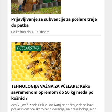
Prijavljivanje za subvencije za pčelare traje
do petka
Po košnici do 1.100 dinara
PČELARSTVO
TEHNOLOGIJA VAŽNA ZA PČELARE: Kako
savremenom opremom do 50 kg meda po
košnici?
Aco Vujović iz sela Prilike kod Ivanjice počeo je da se bavi
pčelarstvom pre skoro četiri decenije, najpre iz hobija, a od