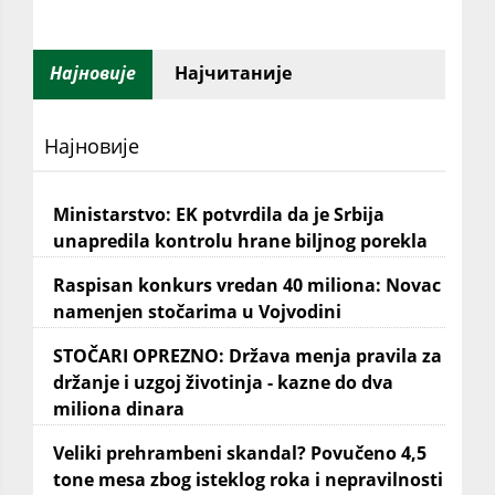
Најновије
Најчитаније
Најновије
Ministarstvo: EK potvrdila da je Srbija
unapredila kontrolu hrane biljnog porekla
Raspisan konkurs vredan 40 miliona: Novac
namenjen stočarima u Vojvodini
STOČARI OPREZNO: Država menja pravila za
držanje i uzgoj životinja - kazne do dva
miliona dinara
Veliki prehrambeni skandal? Povučeno 4,5
tone mesa zbog isteklog roka i nepravilnosti