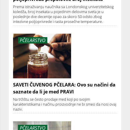
Prema istraživanju naučnika sa Londonskog univerzitetskog
koledža, broj insekata u pojedinim delovima sveta je u
poslednje dve decenije opao za skoro 50 odsto zbog
intezivne poljoprivrede i rasta prosečne temperature.
PČELARSTVO
SAVETI ČUVENOG PČELARA: Ovo su načini da
saznate da li je med PRAVI
Na tržištu se često prodaje med koji po svojim
karakteristikama i načinu proizvodnje ne bi smeo da nosi ovaj
naziv.
PČELARSTVO