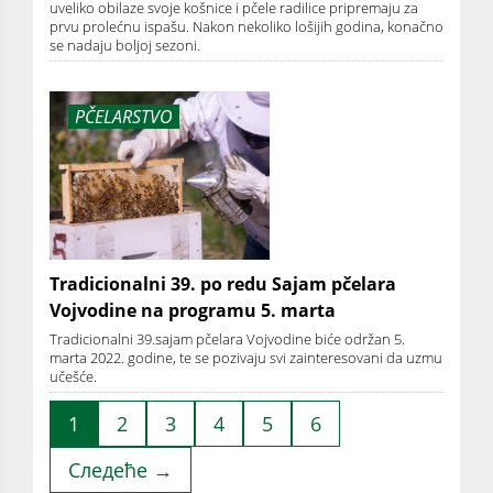
uveliko obilaze svoje košnice i pčele radilice pripremaju za
prvu prolećnu ispašu. Nakon nekoliko lošijih godina, konačno
se nadaju boljoj sezoni.
PČELARSTVO
Tradicionalni 39. po redu Sajam pčelara
Vojvodine na programu 5. marta
Tradicionalni 39.sajam pčelara Vojvodine biće održan 5.
marta 2022. godine, te se pozivaju svi zainteresovani da uzmu
učešće.
1
2
3
4
5
6
Следеће →