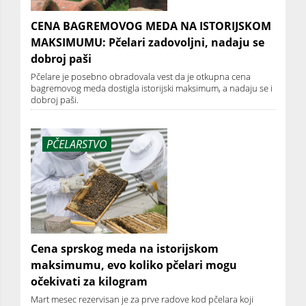
CENA BAGREMOVOG MEDA NA ISTORIJSKOM
MAKSIMUMU: Pčelari zadovoljni, nadaju se
dobroj paši
Pčelare je posebno obradovala vest da je otkupna cena
bagremovog meda dostigla istorijski maksimum, a nadaju se i
dobroj paši.
PČELARSTVO
Cena sprskog meda na istorijskom
maksimumu, evo koliko pčelari mogu
očekivati za kilogram
Mart mesec rezervisan je za prve radove kod pčelara koji