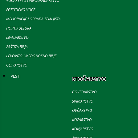
VOĆARSTVO I VINOGRADARSTVO
EGZOTIČNO VOĆE
MELIORACIJE I OBRADA ZEMLJIŠTA
HORTIKULTURA
LIVADARSTVO
ZAŠTITA BILJA
LEKOVITO I MEDONOSNO BILJE
GLJIVARSTVO
VESTI
STOČARSTVO
GOVEDARSTVO
SVINJARSTVO
OVČARSTVO
KOZARSTVO
KONJARSTVO