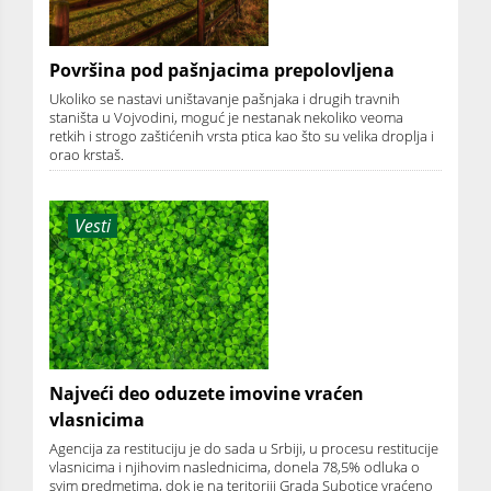
Površina pod pašnjacima prepolovljena
Ukoliko se nastavi uništavanje pašnjaka i drugih travnih
staništa u Vojvodini, moguć je nestanak nekoliko veoma
retkih i strogo zaštićenih vrsta ptica kao što su velika droplja i
orao krstaš.
Vesti
Najveći deo oduzete imovine vraćen
vlasnicima
Agencija za restituciju je do sada u Srbiji, u procesu restitucije
vlasnicima i njihovim naslednicima, donela 78,5% odluka o
svim predmetima, dok je na teritoriji Grada Subotice vraćeno