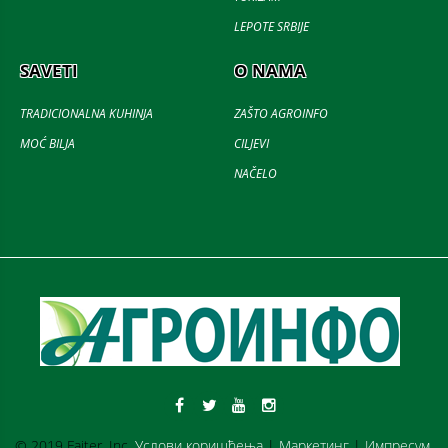
LEPOTE SRBIJE
SAVETI
O NAMA
TRADICIONALNA KUHINJA
ZAŠTO AGROINFO
MOĆ BILJA
CILJEVI
NAČELO
© 2019 Fajter, Inc.
Услови коришћења
|
Маркетинг
|
Импресум