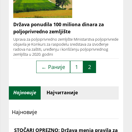
Država ponudila 100 miliona dinara za
poljoprivredno zemljište
Uprava za poljoprivredno zemljište Ministarstva poljoprivrede
objavila je Konkurs za raspodelu sredstava za izvođenje
radova na zaštiti, uređenju i korišćenju poljoprivrednog
zemljišta u 2020. godini
← Раније
1
2
Најновије
Најчитаније
Најновије
STOČARI OPREZNO: Država menja pravila za