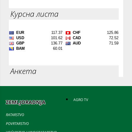
Курсна листа
Анкета
AGRO TV
ZEMLJORADNJA
RATARSTVO
POVRTARSTVO