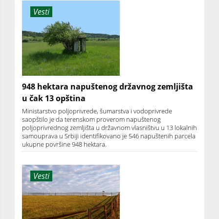
Vesti
948 hektara napuštenog državnog zemljišta
u čak 13 opština
Ministarstvo poljoprivrede, šumarstva i vodoprivrede
saopštilo je da terenskom proverom napuštenog
poljoprivrednog zemljišta u državnom vlasništvu u 13 lokalnih
samouprava u Srbiji identifikovano je 546 napuštenih parcela
ukupne površine 948 hektara.
Vesti