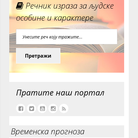
Речник израза за људске
особине и карактере
Претражи
Пратите наш портал
Временска прогноза