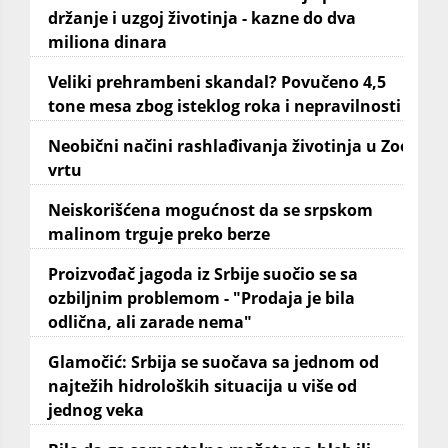
držanje i uzgoj životinja - kazne do dva
miliona dinara
Veliki prehrambeni skandal? Povučeno 4,5
tone mesa zbog isteklog roka i nepravilnosti
Neobični načini rashlađivanja životinja u Zoo
vrtu
Neiskorišćena mogućnost da se srpskom
malinom trguje preko berze
Proizvođač jagoda iz Srbije suočio se sa
ozbiljnim problemom - "Prodaja je bila
odlična, ali zarade nema"
Glamočić: Srbija se suočava sa jednom od
najtežih hidroloških situacija u više od
jednog veka