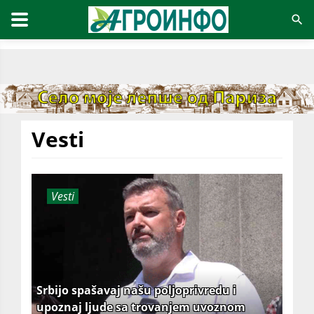
Vesti
Vesti
Srbijo spašavaj našu poljoprivredu i
upoznaj ljude sa trovanjem uvoznom