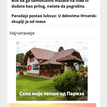
Bilo da ga samostalno mažete na hleb ili
dodate kao prilog, nećete da pogrešite.
Paradajz postao luksuz: U delovima Hrvatske
skuplji je od mesa
Најчитаније