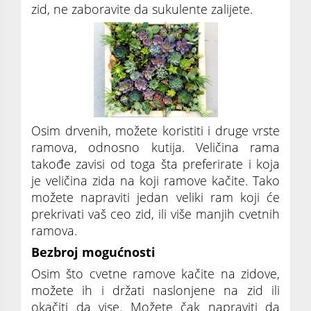
zid, ne zaboravite da sukulente zalijete.
Osim drvenih, možete koristiti i druge vrste
ramova, odnosno kutija. Veličina rama
takođe zavisi od toga šta preferirate i koja
je veličina zida na koji ramove kačite. Tako
možete napraviti jedan veliki ram koji će
prekrivati vaš ceo zid, ili više manjih cvetnih
ramova.
Bezbroj mogućnosti
Osim što cvetne ramove kačite na zidove,
možete ih i držati naslonjene na zid ili
okačiti da vise. Možete čak napraviti da