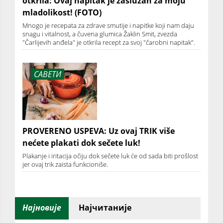
otkrila: Ovaj napitak je zaslužan za moju
mladolikost! (FOTO)
Mnogo je recepata za zdrave smutije i napitke koji nam daju
snagu i vitalnost, a čuvena glumica Žaklin Smit, zvezda
"Čarlijevih anđela" je otkrila recept za svoj "čarobni napitak".
САВЕТИ
PROVERENO USPEVA: Uz ovaj TRIK više
nećete plakati dok sečete luk!
Plakanje i iritacija očiju dok sečete luk će od sada biti prošlost
jer ovaj trik zaista funkcioniše.
Најновије
Најчитаније