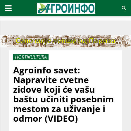
HORTIKULTURA
Agroinfo savet:
Napravite cvetne
zidove koji će vašu
baštu učiniti posebnim
mestom za uživanje i
odmor (VIDEO)