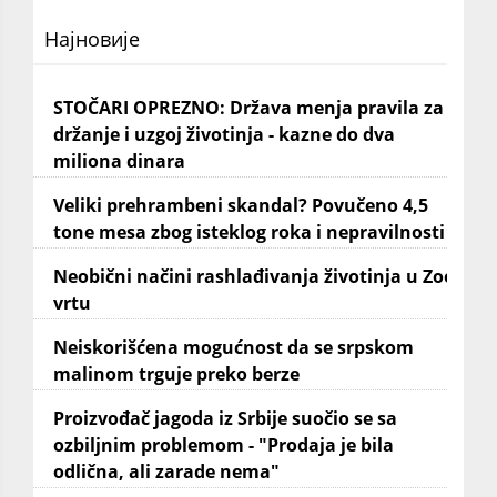
Најновије
STOČARI OPREZNO: Država menja pravila za
držanje i uzgoj životinja - kazne do dva
miliona dinara
Veliki prehrambeni skandal? Povučeno 4,5
tone mesa zbog isteklog roka i nepravilnosti
Neobični načini rashlađivanja životinja u Zoo
vrtu
Neiskorišćena mogućnost da se srpskom
malinom trguje preko berze
Proizvođač jagoda iz Srbije suočio se sa
ozbiljnim problemom - "Prodaja je bila
odlična, ali zarade nema"