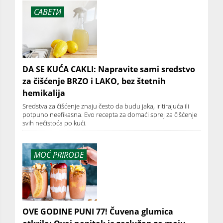
САВЕТИ
DA SE KUĆA CAKLI: Napravite sami sredstvo
za čišćenje BRZO i LAKO, bez štetnih
hemikalija
Sredstva za čišćenje znaju često da budu jaka, iritirajuća ili
potpuno neefikasna. Evo recepta za domaći sprej za čišćenje
svih nečistoća po kući.
MOĆ PRIRODE
OVE GODINE PUNI 77! Čuvena glumica