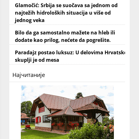
Glamočić: Srbija se suočava sa jednom od
najtežih hidroloških situacija u više od
jednog veka
Bilo da ga samostalno mažete na hleb ili
dodate kao prilog, nećete da pogrešite.
Paradajz postao luksuz: U delovima Hrvatske
skuplji je od mesa
Најчитаније