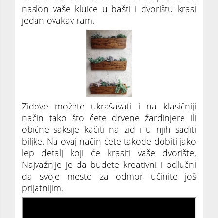
naslon vaše kluice u bašti i dvorištu krasi
jedan ovakav ram.
Zidove možete ukrašavati i na klasičniji
način tako što ćete drvene žardinjere ili
obične saksije kačiti na zid i u njih saditi
biljke. Na ovaj način ćete takođe dobiti jako
lep detalj koji će krasiti vaše dvorište.
Najvažnije je da budete kreativni i odlučni
da svoje mesto za odmor učinite još
prijatnijim.