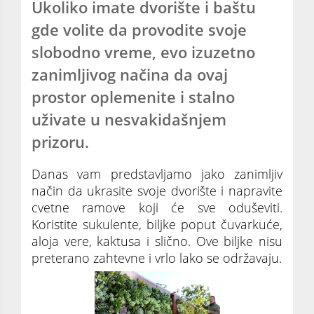
Ukoliko imate dvorište i baštu
gde volite da provodite svoje
slobodno vreme, evo izuzetno
zanimljivog načina da ovaj
prostor oplemenite i stalno
uživate u nesvakidašnjem
prizoru.
Danas vam predstavljamo jako zanimljiv
način da ukrasite svoje dvorište i napravite
cvetne ramove koji će sve oduševiti.
Koristite sukulente, biljke poput čuvarkuće,
aloja vere, kaktusa i slično. Ove biljke nisu
preterano zahtevne i vrlo lako se održavaju.