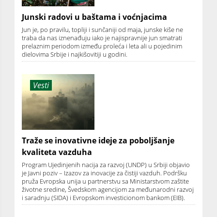
Junski radovi u baštama i voćnjacima
Jun je, po pravilu, topliji i sunčaniji od maja, junske kiše ne
traba da nas iznenađuju iako je najispravnije jun smatrati
prelaznim periodom između proleća i leta ali u pojedinim
dielovima Srbije i najkišovitiji u godini.
Vesti
Traže se inovativne ideje za poboljšanje
kvaliteta vazduha
Program Ujedinjenih nacija za razvoj (UNDP) u Srbiji objavio
je Javni poziv – Izazov za inovacije za čistiji vazduh. Podršku
pruža Evropska unija u partnerstvu sa Ministarstvom zaštite
životne sredine, Švedskom agencijom za međunarodni razvoj
i saradnju (SIDA) i Evropskom investicionom bankom (EIB).