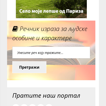
Речник израза за људске
особине и карактере
Претражи
Пратите наш портал