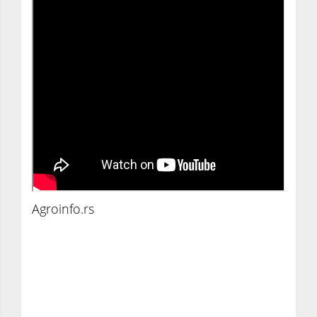
Agroinfo.rs
Agroinfo savet: Napravite cvetne zidove koji
će vašu baštu učiniti posebnim mestom za
uživanje i odmor (VIDEO)