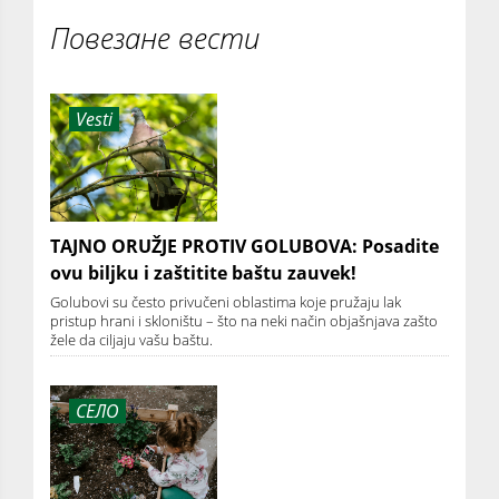
Повезане вести
Vesti
TAJNO ORUŽJE PROTIV GOLUBOVA: Posadite
ovu biljku i zaštitite baštu zauvek!
Golubovi su često privučeni oblastima koje pružaju lak
pristup hrani i skloništu – što na neki način objašnjava zašto
žele da ciljaju vašu baštu.
СЕЛО