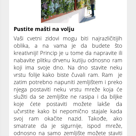
Pustite mašti na volju
Vaši cvetni zidovi mogu biti najrazličitijih
oblika, a na vama je da budete što
kreativniji! Princip je u tome da napravite ili
nabavite plitku drvenu kutiju odnosno ram
koji ima svoje dno. Na dno stavite neku
vrstu folije kako biste čuvali ram. Ram je
zatim potrebno napuniti zemljištem i preko
njega postaviti neku vrstu mreže koja će
služiti da se zemljište ne rasipa i da biljke
koje ćete postaviti možete lakše da
učvrstite kako bi nepomično stajale kada
svoj ram okačite nazid. Takođe, ako
smatrate da je sigurnije, ispod mreže,
odnosno na samo zemljište možete staviti