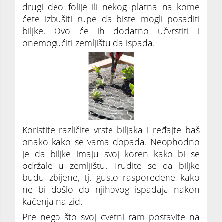
drugi deo folije ili nekog platna na kome
ćete izbušiti rupe da biste mogli posaditi
biljke. Ovo će ih dodatno učvrstiti i
onemogućiti zemljištu da ispada.
Koristite različite vrste biljaka i ređajte baš
onako kako se vama dopada. Neophodno
je da biljke imaju svoj koren kako bi se
održale u zemljištu. Trudite se da biljke
budu zbijene, tj. gusto raspoređene kako
ne bi došlo do njihovog ispadaja nakon
kačenja na zid.
Pre nego što svoj cvetni ram postavite na