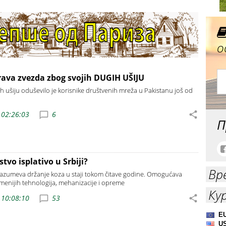
о
rava zvezda zbog svojih DUGIH UŠIJU
ih ušiju oduševilo je korisnike društvenih mreža u Pakistanu još od
 02:26:03
6
П
stvo isplativo u Srbiji?
Вр
razumeva držanje koza u staji tokom čitave godine. Omogućava
enijih tehnologija, mehanizacije i opreme
Ку
 10:08:10
53