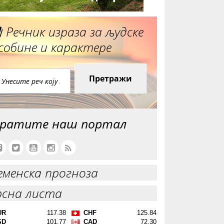
Речник израза за људске
собине и карактере
Претражи
ратите наш портал
еменска прогноза
рсна листа