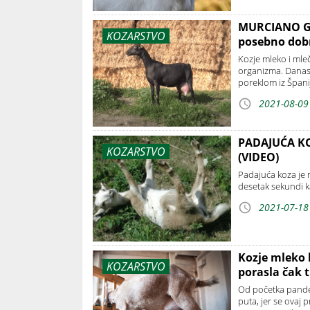
MURCIANO GR
KOZARSTVO
posebno dobr
Kozje mleko i mle
organizma. Danas
poreklom iz Špani
2021-08-09
PADAJUĆA KO
KOZARSTVO
(VIDEO)
Padajuća koza je r
desetak sekundi k
2021-07-18
Kozje mleko 
KOZARSTVO
porasla čak t
Od početka pandem
puta, jer se ovaj p