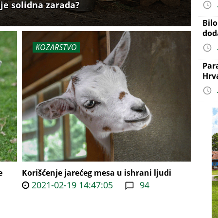
uje solidna zarada?
Bil
dod
KOZARSTVO
Par
Hrv
e
Korišćenje jarećeg mesa u ishrani ljudi
2021-02-19 14:47:05
94