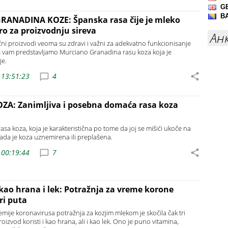
ANADINA KOZE: Španska rasa čije je mleko
o za proizvodnju sireva
Ан
čni proizvodi veoma su zdravi i važni za adekvatno funkcionisanje
 vam predstavljamo Murciano Granadina rasu koza koja je
je.
 13:51:23
4
ZA: Zanimljiva i posebna domaća rasa koza
asa koza, koja je karakteristična po tome da joj se mišići ukoče na
ada je koza uznemirena ili preplašena.
 00:19:44
7
kao hrana i lek: Potražnja za vreme korone
ri puta
ije koronavirusa potražnja za kozjim mlekom je skočila čak tri
roizvod koristi i kao hrana, ali i kao lek. Ono je puno vitamina,