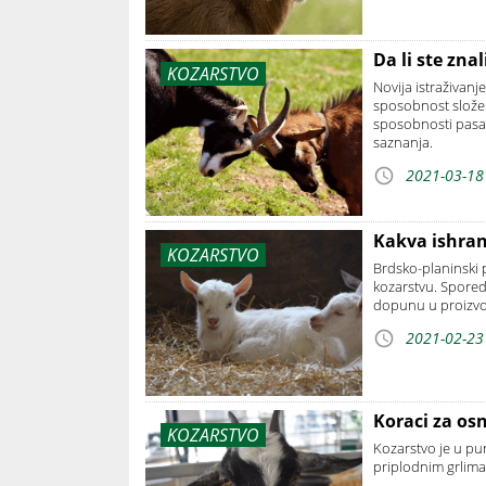
Da li ste zn
KOZARSTVO
Novija istraživanj
sposobnost složen
sposobnosti pasa
saznanja.
2021-03-18
Kakva ishran
KOZARSTVO
Brdsko-planinski 
kozarstvu. Spored
dopunu u proizvod
2021-02-23
Koraci za o
KOZARSTVO
Kozarstvo je u pu
priplodnim grlima