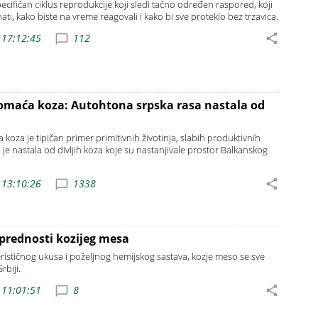
ecifičan ciklus reprodukcije koji sledi tačno određen raspored, koji
ti, kako biste na vreme reagovali i kako bi sve proteklo bez trzavica.
 17:12:45
112
omaća koza: Autohtona srpska rasa nastala od
oza je tipičan primer primitivnih životinja, slabih produktivnih
je nastala od divljih koza koje su nastanjivale prostor Balkanskog
 13:10:26
1338
prednosti kozijeg mesa
rističnog ukusa i poželjnog hemijskog sastava, kozje meso se sve
rbiji.
 11:01:51
8