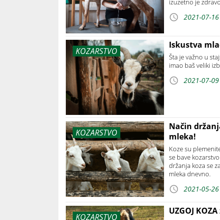
izuzetno je zdravo
2021-07-16
Iskustva mla
KOZARSTVO
Šta je važno u sta
imao baš veliki i
2021-07-09
Način držanja
KOZARSTVO
mleka!
Koze su plemenite 
se bave kozarstvom
držanja koza se zai
mleka dnevno.
2021-05-26
UZGOJ KOZA z
KOZARSTVO