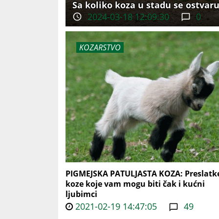
Sa koliko koza u stadu se ostvar
2024-03-18 12:09:30
0
KOZARSTVO
PIGMEJSKA PATULJASTA KOZA: Preslatk
koze koje vam mogu biti čak i kućni
ljubimci
2021-02-19 14:47:05
49