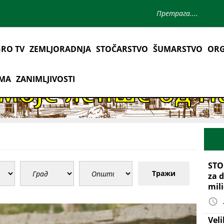
RO TV
ZEMLJORADNJA
STOČARSTVO
ŠUMARSTVO
ORG
AMA
ZANIMLJIVOSTI
STO
Тражи
za d
mil
Vel