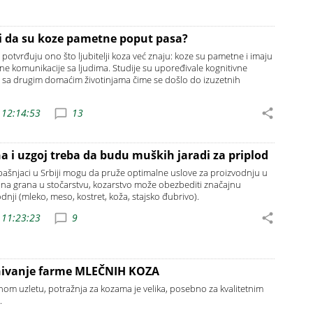
ali da su koze pametne poput pasa?
e potvrđuju ono što ljubitelji koza već znaju: koze su pametne i imaju
e komunikacije sa ljudima. Studije su upoređivale kognitivne
 sa drugim domaćim životinjama čime se došlo do izuzetnih
 12:14:53
13
a i uzgoj treba da budu muških jaradi za priplod
pašnjaci u Srbiji mogu da pruže optimalne uslove za proizvodnju u
na grana u stočarstvu, kozarstvo može obezbediti značajnu
nji (mleko, meso, kostret, koža, stajsko đubrivo).
 11:23:23
9
snivanje farme MLEČNIH KOZA
nom uzletu, potražnja za kozama je velika, posebno za kvalitetnim
.