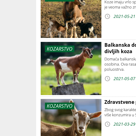
Koze imaju vrlo sp
je veoma važno zna
2021-05-21
Balkanska d
KOZARSTVO
divljih koza
Domaća balkanska k
osobina. Ova rasa 
poluostrva.
2021-05-07
Zdravstvene 
KOZARSTVO
Zbog svog karakte
više konzumira u S
2021-03-29