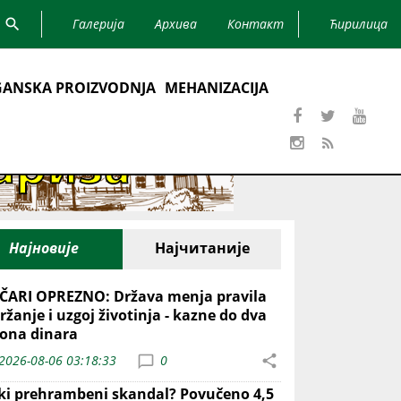
Галерија
Архива
Контакт
Ћирилица
ANSKA PROIZVODNJA
MEHANIZACIJA
Најновије
Најчитаније
ČARI OPREZNO: Država menja pravila
ržanje i uzgoj životinja - kazne do dva
iona dinara
2026-08-06 03:18:33
0
iki prehrambeni skandal? Povučeno 4,5