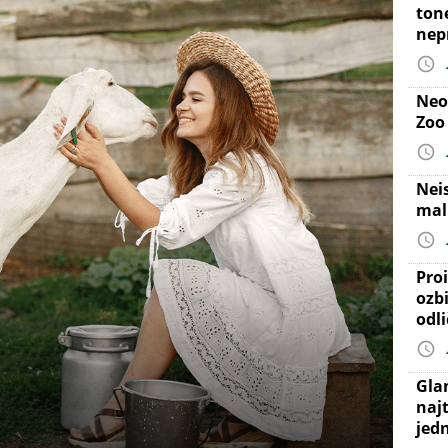
ton
nep
Neo
Zoo
Nei
mal
Proi
ozb
odl
Gla
najt
jed