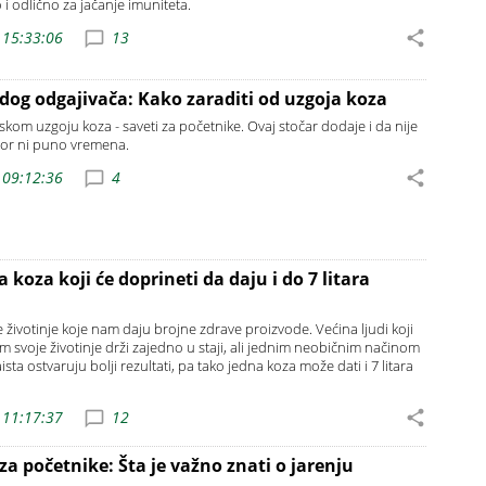
 i odlično za jačanje imuniteta.
 15:33:06
13
dog odgajivača: Kako zaraditi od uzgoja koza
jskom uzgoju koza - saveti za početnike. Ovaj stočar dodaje i da nije
zbor ni puno vremena.
 09:12:36
4
 koza koji će doprineti da daju i do 7 litara
životinje koje nam daju brojne zdrave proizvode. Većina ljudi koji
 svoje životinje drži zajedno u staji, ali jednim neobičnim načinom
sta ostvaruju bolji rezultati, pa tako jedna koza može dati i 7 litara
 11:17:37
12
a početnike: Šta je važno znati o jarenju