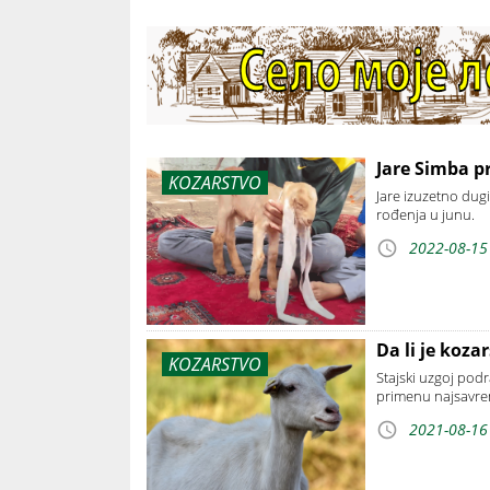
Jare Simba p
KOZARSTVO
Jare izuzetno dug
rođenja u junu.
2022-08-15
Da li je kozar
KOZARSTVO
Stajski uzgoj pod
primenu najsavrem
2021-08-16