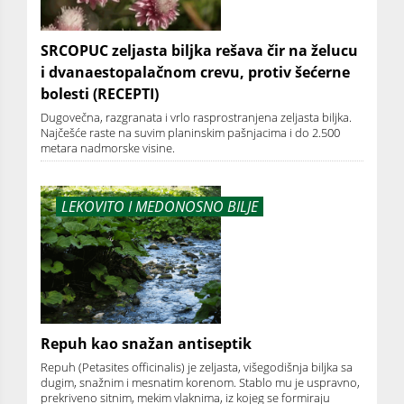
SRCOPUC zeljasta biljka rešava čir na želucu
i dvanaestopalačnom crevu, protiv šećerne
bolesti (RECEPTI)
Dugovečna, razgranata i vrlo rasprostranjena zeljasta biljka.
Najčešće raste na suvim planinskim pašnjacima i do 2.500
metara nadmorske visine.
LEKOVITO I MEDONOSNO BILJE
Repuh kao snažan antiseptik
Repuh (Petasites officinalis) je zeljasta, višegodišnja biljka sa
dugim, snažnim i mesnatim korenom. Stablo mu je uspravno,
prekriveno sitnim, mekim vlaknima, iz kojeg se formiraju