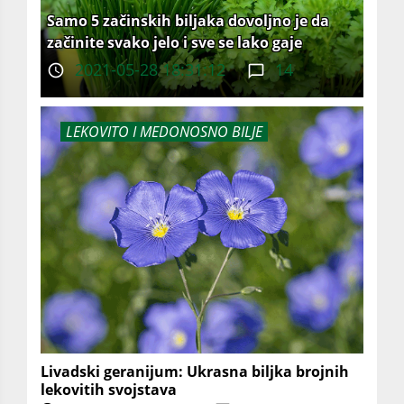
Samo 5 začinskih biljaka dovoljno je da
začinite svako jelo i sve se lako gaje
2021-05-28 18:31:12
14
LEKOVITO I MEDONOSNO BILJE
Livadski geranijum: Ukrasna biljka brojnih
lekovitih svojstava