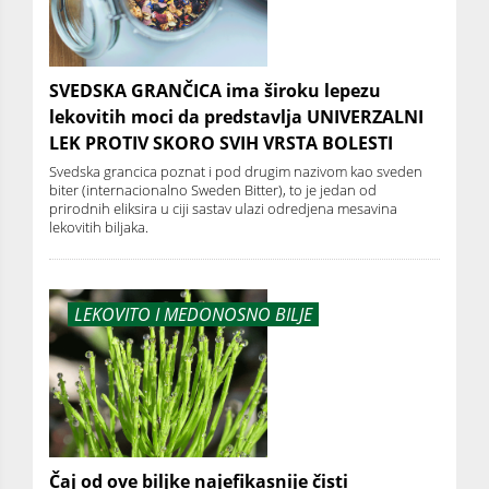
SVEDSKA GRANČICA ima široku lepezu
lekovitih moci da predstavlja UNIVERZALNI
LEK PROTIV SKORO SVIH VRSTA BOLESTI
Svedska grancica poznat i pod drugim nazivom kao sveden
biter (internacionalno Sweden Bitter), to je jedan od
prirodnih eliksira u ciji sastav ulazi odredjena mesavina
lekovitih biljaka.
LEKOVITO I MEDONOSNO BILJE
Čaj od ove biljke najefikasnije čisti