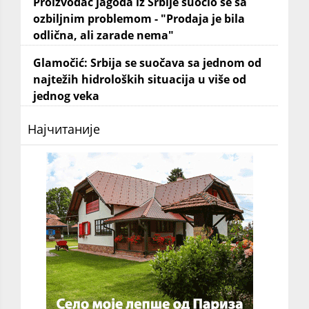
Proizvođač jagoda iz Srbije suočio se sa
ozbiljnim problemom - "Prodaja je bila
odlična, ali zarade nema"
Glamočić: Srbija se suočava sa jednom od
najtežih hidroloških situacija u više od
jednog veka
Најчитаније