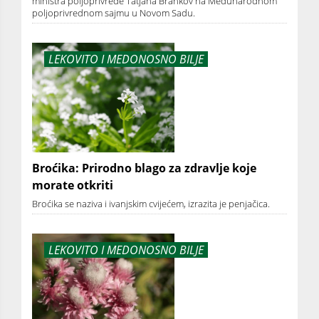
ministra poljoprivrede Tatjana Brankov na Međunarodnom
poljoprivrednom sajmu u Novom Sadu.
LEKOVITO I MEDONOSNO BILJE
Broćika: Prirodno blago za zdravlje koje
morate otkriti
Broćika se naziva i ivanjskim cvijećem, izrazita je penjačica.
LEKOVITO I MEDONOSNO BILJE