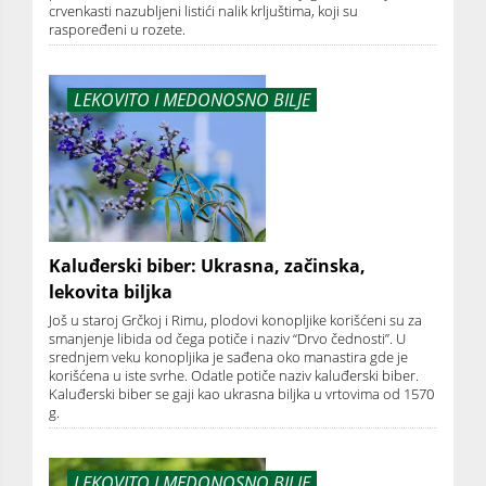
crvenkasti nazubljeni listići nalik krljuštima, koji su
raspoređeni u rozete.
LEKOVITO I MEDONOSNO BILJE
Kaluđerski biber: Ukrasna, začinska,
lekovita biljka
Još u staroj Grčkoj i Rimu, plodovi konopljike korišćeni su za
smanjenje libida od čega potiče i naziv “Drvo čednosti”. U
srednjem veku konopljika je sađena oko manastira gde je
korišćena u iste svrhe. Odatle potiče naziv kaluđerski biber.
Kaluđerski biber se gaji kao ukrasna biljka u vrtovima od 1570
g.
LEKOVITO I MEDONOSNO BILJE