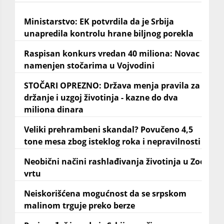
Ministarstvo: EK potvrdila da je Srbija
unapredila kontrolu hrane biljnog porekla
Raspisan konkurs vredan 40 miliona: Novac
namenjen stočarima u Vojvodini
STOČARI OPREZNO: Država menja pravila za
držanje i uzgoj životinja - kazne do dva
miliona dinara
Veliki prehrambeni skandal? Povučeno 4,5
tone mesa zbog isteklog roka i nepravilnosti
Neobični načini rashlađivanja životinja u Zoo
vrtu
Neiskorišćena mogućnost da se srpskom
malinom trguje preko berze