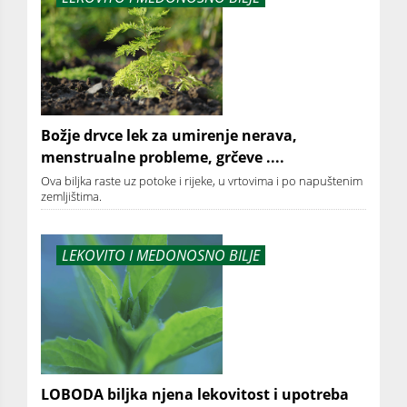
Božje drvce lek za umirenje nerava,
menstrualne probleme, grčeve ....
Ova biljka raste uz potoke i rijeke, u vrtovima i po napuštenim
zemljištima.
LEKOVITO I MEDONOSNO BILJE
LOBODA biljka njena lekovitost i upotreba