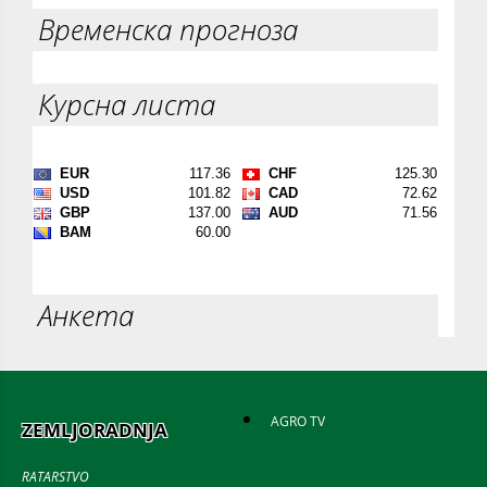
Временска прогноза
Курсна листа
Анкета
AGRO TV
ZEMLJORADNJA
RATARSTVO