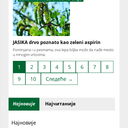
JASIKA drvo poznato kao zeleni aspirin
Pominjana i u pesmama, ova lepa biljka može da nađe mesto
u mnogim vrtovima.
1
2
3
4
5
6
7
8
9
10
Следеће →
Најновије
Најчитаније
Најновије