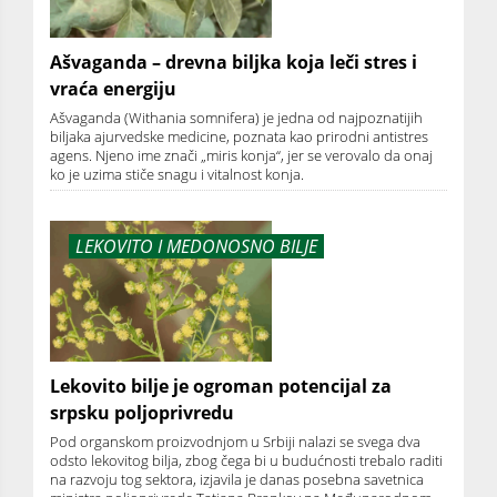
Ašvaganda – drevna biljka koja leči stres i
vraća energiju
Ašvaganda (Withania somnifera) je jedna od najpoznatijih
biljaka ajurvedske medicine, poznata kao prirodni antistres
agens. Njeno ime znači „miris konja“, jer se verovalo da onaj
ko je uzima stiče snagu i vitalnost konja.
LEKOVITO I MEDONOSNO BILJE
Lekovito bilje je ogroman potencijal za
srpsku poljoprivredu
Pod organskom proizvodnjom u Srbiji nalazi se svega dva
odsto lekovitog bilja, zbog čega bi u budućnosti trebalo raditi
na razvoju tog sektora, izjavila je danas posebna savetnica