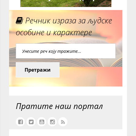
Речник израза за људске
особине и карактере
Претражи
Пратите наш портал