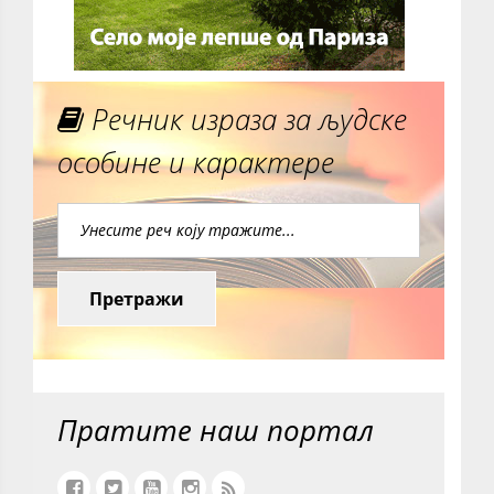
Речник израза за људске
особине и карактере
Претражи
Пратите наш портал