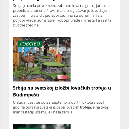
Srbija je uvela privremenu zabranu lova na grlicu, jarebicu i
prepelicu, a izmene Pravilnika o proglašavanju lovostajem
zaštićenih vrsta divljači sporazumno su doneli ministar
poljoprivrede, šumarstva i vodoprivrede i ministarka zaštite
životne sredine.
ЛОВСТВО
Srbija na svetskoj izložbi lovačkih trofeja u
Budimpešti
U Budimpešti se od 25. septembra do 14. oktobra 2021.
godine održava svetska izložba lovačkih trofeja, a na ovoj
manifestaciji učestvuje i naša zemlja.