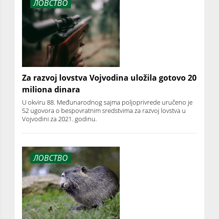
ЛОВСТВО
Za razvoj lovstva Vojvodina uložila gotovo 20
miliona dinara
U okviru 88. Međunarodnog sajma poljoprivrede uručeno je
52 ugovora o bespovratnim sredstvima za razvoj lovstva u
Vojvodini za 2021. godinu.
ЛОВСТВО