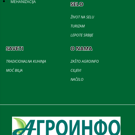
MEHANIZACIJA
SELO
ŽIVOT NA SELU
TURIZAM
LEPOTE SRBIJE
SAVETI
O NAMA
TRADICIONALNA KUHINJA
ZAŠTO AGROINFO
MOĆ BILJA
CILJEVI
NAČELO