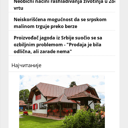
Neobični načini rashlađivanja životinja u Zoo
vrtu
Neiskorišćena mogućnost da se srpskom
malinom trguje preko berze
Proizvođač jagoda iz Srbije suočio se sa
ozbiljnim problemom - "Prodaja je bila
odlična, ali zarade nema"
Најчитаније