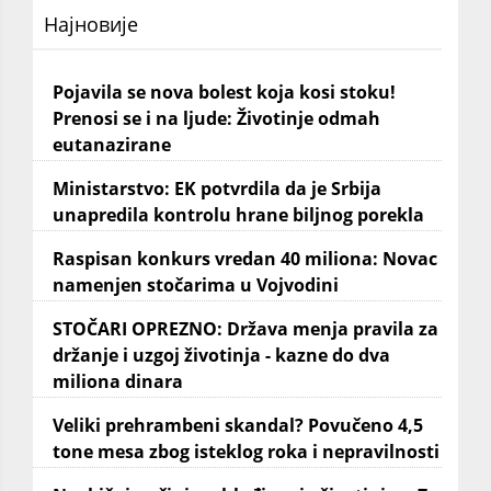
Најновије
Pojavila se nova bolest koja kosi stoku!
Prenosi se i na ljude: Životinje odmah
eutanazirane
Ministarstvo: EK potvrdila da je Srbija
unapredila kontrolu hrane biljnog porekla
Raspisan konkurs vredan 40 miliona: Novac
namenjen stočarima u Vojvodini
STOČARI OPREZNO: Država menja pravila za
držanje i uzgoj životinja - kazne do dva
miliona dinara
Veliki prehrambeni skandal? Povučeno 4,5
tone mesa zbog isteklog roka i nepravilnosti