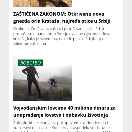
ZAŠTIĆENA ZAKONOM: Otkrivena nova
gnezda orla krstaša, najređe ptice u Srbiji
Ornitolozi Društva za zaštitu i proučavanje ptica Srbije
pronašli su u banatskom Potisju dva nova gnezda orlova
krstaša, kako je navedeno, najređe ptice u Srbiji, koja je
zakonom zaštićena.
ЛОВСТВО
Vojvođanskim lovcima 40 miliona dinara za
unapređenje lovstva i nabavku životinja
Pokrajinski sekretarijat za poljoprivredu, vodoprivredu i
šumarstvo raspisao je Konkurs za raspodelu sredstava iz