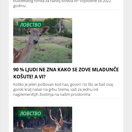
budžetskog fonda za razvoj lovstva AP Vojvodine za 2022.
godinu.
ЛОВСТВО
90 % LJUDI NE ZNA KAKO SE ZOVE MLADUNČE
KOŠUTE! A VI?
Koliko je jelen poštovan kod nas, govori i to što se baš ovaj
gorski kralj nalazi na grbu Srema, važi za jednu od
najplemenitijih životinja na našim prostorima.
ЛОВСТВО