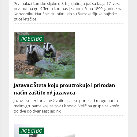
Prvi nalazi šumske šljuke u Srbiji datiraju još sa kraja 17. veka
prvi put na gnežđenju kod nas je zabeležena 1899. godine na
Kopaoniku. Naučnici su otkrili da su šumske šljuke najbrže
ptice letačice!
ЛОВСТВО
Jazavac:Šteta koju prouzrokuje i prirodan
način zaštite od jazavaca
Jazavci su teritorijalne životinje, ali se ponekad mogu naći u
malim grupama koji se zovu klanovi. Veličina grupe se kreće
od dve do dvanaest jedinki.
ЛОВСТВО