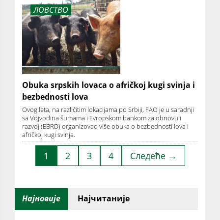
ЛОВСТВО
Obuka srpskih lovaca o afričkoj kugi svinja i
bezbednosti lova
Ovog leta, na različitim lokacijama po Srbiji, FAO je u saradnji
sa Vojvodina šumama i Evropskom bankom za obnovu i
razvoj (EBRD) organizovao više obuka o bezbednosti lova i
afričkoj kugi svinja.
1
2
3
4
Следеће →
Најновије
Најчитаније