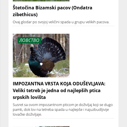
Štetočina Bizamski pacov (Ondatra
zibethicus)
Ovaj glodar po svojoj veličini spada u grupu velikih pacova.
ЛОВСТВО
IMPOZANTNA VRSTA KOJA ODUŠEVLJAVA:
Veliki tetreb je jedna od najlepših ptica
srpskih lovišta
Susret sa ovom impozantnom pticom je doživljaj koji se dugo
pamti, dok lov na tetreba spada u najlepše i najuzbudljivije
lovačke doživljaje.