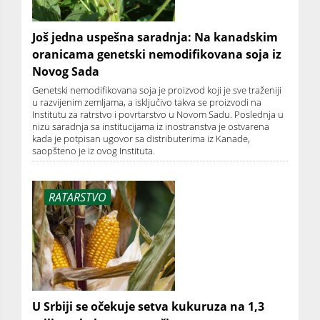
Još jedna uspešna saradnja: Na kanadskim
oranicama genetski nemodifikovana soja iz
Novog Sada
Genetski nemodifikovana soja je proizvod koji je sve traženiji
u razvijenim zemljama, a isključivo takva se proizvodi na
Institutu za ratrstvo i povrtarstvo u Novom Sadu. Poslednja u
nizu saradnja sa institucijama iz inostranstva je ostvarena
kada je potpisan ugovor sa distributerima iz Kanade,
saopšteno je iz ovog Instituta.
RATARSTVO
U Srbiji se očekuje setva kukuruza na 1,3