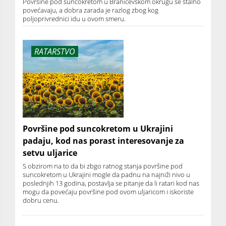
Površine pod suncokretom u Braničevskom okrugu se stalno
povećavaju, a dobra zarada je razlog zbog kog
poljoprivrednici idu u ovom smeru.
RATARSTVO
Površine pod suncokretom u Ukrajini
padaju, kod nas porast interesovanje za
setvu uljarice
S obzirom na to da bi zbgo ratnog stanja površine pod
suncokretom u Ukrajini mogle da padnu na najniži nivo u
poslednjih 13 godina, postavlja se pitanje da li ratari kod nas
mogu da povećaju površine pod ovom uljaricom i iskoriste
dobru cenu.