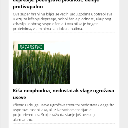
protivupalno
Ova super hranljiva biljka se već hiljadu godina upotrebljava
u Aziji za lečenje depresije, poboljšanje plodnosti, ukupnog
zdravlja i dobrog raspoloženja. I ova bilјka je bogata
proteinima, vitaminima i antioksidanatima.
RATARSTVO
Kiša neophodna, nedostatak vlage ugrožava
useve
Pšenicu i druge useve ugrožava trenutni nedostatak vlage što
usporava rast biljaka, ali iz Nezavisne asocijacije
poljoprivrednika Srbije kažu da stanje još uvek nije
alarmantno.