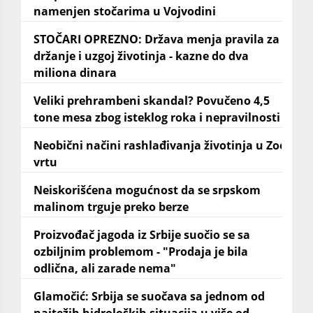
namenjen stočarima u Vojvodini
STOČARI OPREZNO: Država menja pravila za
držanje i uzgoj životinja - kazne do dva
miliona dinara
Veliki prehrambeni skandal? Povučeno 4,5
tone mesa zbog isteklog roka i nepravilnosti
Neobični načini rashlađivanja životinja u Zoo
vrtu
Neiskorišćena mogućnost da se srpskom
malinom trguje preko berze
Proizvođač jagoda iz Srbije suočio se sa
ozbiljnim problemom - "Prodaja je bila
odlična, ali zarade nema"
Glamočić: Srbija se suočava sa jednom od
najtežih hidroloških situacija u više od