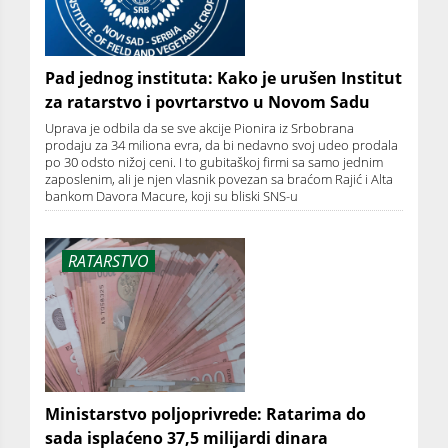
Pad jednog instituta: Kako je urušen Institut
za ratarstvo i povrtarstvo u Novom Sadu
Uprava je odbila da se sve akcije Pionira iz Srbobrana
prodaju za 34 miliona evra, da bi nedavno svoj udeo prodala
po 30 odsto nižoj ceni. I to gubitaškoj firmi sa samo jednim
zaposlenim, ali je njen vlasnik povezan sa braćom Rajić i Alta
bankom Davora Macure, koji su bliski SNS-u
RATARSTVO
Ministarstvo poljoprivrede: Ratarima do
sada isplaćeno 37,5 milijardi dinara