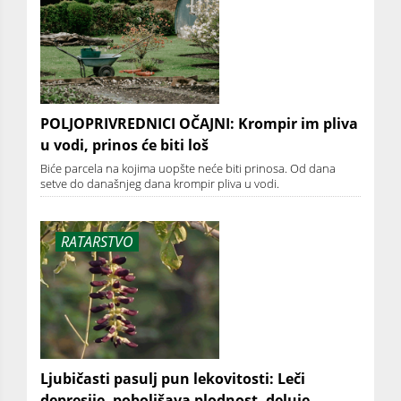
POLJOPRIVREDNICI OČAJNI: Krompir im pliva
u vodi, prinos će biti loš
Biće parcela na kojima uopšte neće biti prinosa. Od dana
setve do današnjeg dana krompir pliva u vodi.
RATARSTVO
Ljubičasti pasulj pun lekovitosti: Leči
depresije, poboljšava plodnost, deluje