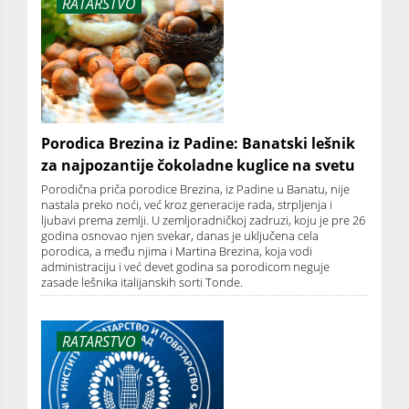
RATARSTVO
Porodica Brezina iz Padine: Banatski lešnik
za najpozantije čokoladne kuglice na svetu
Porodična priča porodice Brezina, iz Padine u Banatu, nije
nastala preko noći, već kroz generacije rada, strpljenja i
ljubavi prema zemlji. U zemljoradničkoj zadruzi, koju je pre 26
godina osnovao njen svekar, danas je uključena cela
porodica, a među njima i Martina Brezina, koja vodi
administraciju i već devet godina sa porodicom neguje
zasade lešnika italijanskih sorti Tonde.
RATARSTVO