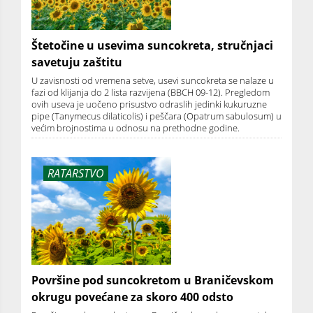
Štetočine u usevima suncokreta, stručnjaci
savetuju zaštitu
U zavisnosti od vremena setve, usevi suncokreta se nalaze u
fazi od klijanja do 2 lista razvijena (BBCH 09-12). Pregledom
ovih useva je uočeno prisustvo odraslih jedinki kukuruzne
pipe (Tanymecus dilaticolis) i peščara (Opatrum sabulosum) u
većim brojnostima u odnosu na prethodne godine.
RATARSTVO
Površine pod suncokretom u Braničevskom
okrugu povećane za skoro 400 odsto