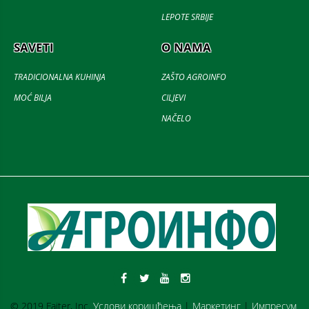
LEPOTE SRBIJE
SAVETI
O NAMA
TRADICIONALNA KUHINJA
ZAŠTO AGROINFO
MOĆ BILJA
CILJEVI
NAČELO
© 2019 Fajter, Inc.
Услови коришћења
|
Маркетинг
|
Импресум