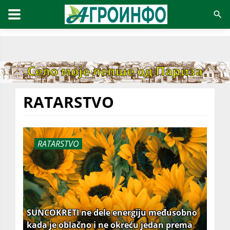
RATARSTVO
RATARSTVO
SUNCOKRETI ne dele energiju međusobno
kada je oblačno i ne okreću jedan prema