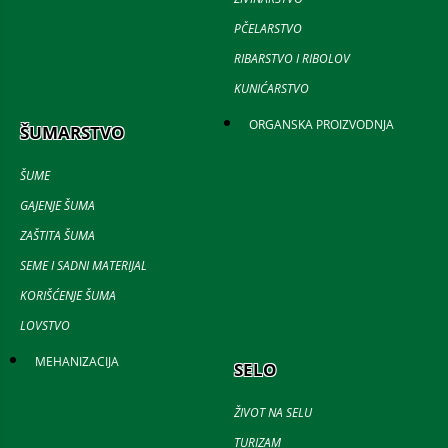
PČELARSTVO
RIBARSTVO I RIBOLOV
KUNIĆARSTVO
ORGANSKA PROIZVODNJA
ŠUMARSTVO
ŠUME
GAJENJE ŠUMA
ZAŠTITA ŠUMA
SEME I SADNI MATERIJAL
KORIŠĆENJE ŠUMA
LOVSTVO
MEHANIZACIJA
SELO
ŽIVOT NA SELU
TURIZAM