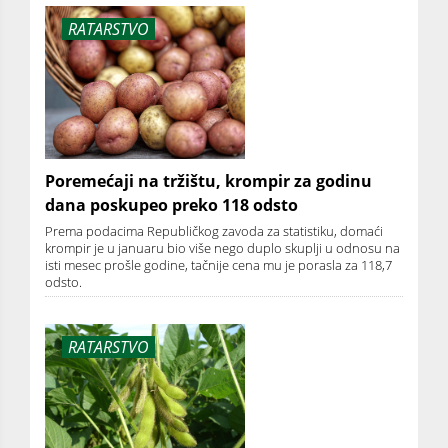
RATARSTVO
Poremećaji na tržištu, krompir za godinu
dana poskupeo preko 118 odsto
Prema podacima Republičkog zavoda za statistiku, domaći
krompir je u januaru bio više nego duplo skuplji u odnosu na
isti mesec prošle godine, tačnije cena mu je porasla za 118,7
odsto.
RATARSTVO