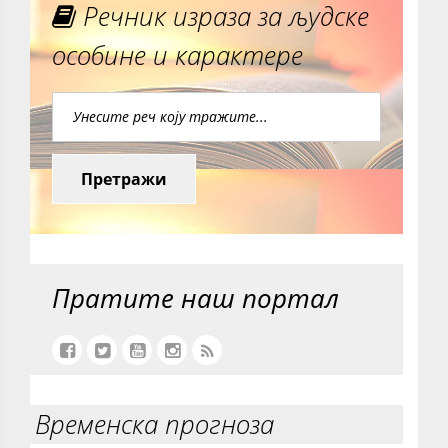
Речник израза за људске
особине и карактере
Претражи
Пратите наш портал
Временска прогноза