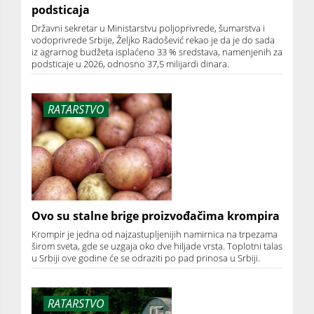
podsticaja
Državni sekretar u Ministarstvu poljoprivrede, šumarstva i
vodoprivrede Srbije, Željko Radošević rekao je da je do sada
iz agrarnog budžeta isplaćeno 33 % sredstava, namenjenih za
podsticaje u 2026, odnosno 37,5 milijardi dinara.
RATARSTVO
Ovo su stalne brige proizvođačima krompira
Krompir je jedna od najzastupljenijih namirnica na trpezama
širom sveta, gde se uzgaja oko dve hiljade vrsta. Toplotni talas
u Srbiji ove godine će se odraziti po pad prinosa u Srbiji.
RATARSTVO