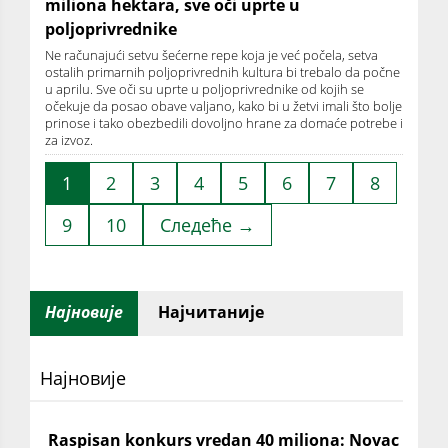
miliona hektara, sve oči uprte u
poljoprivrednike
Ne računajući setvu šećerne repe koja je već počela, setva
ostalih primarnih poljoprivrednih kultura bi trebalo da počne
u aprilu. Sve oči su uprte u poljoprivrednike od kojih se
očekuje da posao obave valjano, kako bi u žetvi imali što bolje
prinose i tako obezbedili dovoljno hrane za domaće potrebe i
za izvoz.
1
2
3
4
5
6
7
8
9
10
Следеће →
Најновије
Најчитаније
Најновије
Raspisan konkurs vredan 40 miliona: Novac