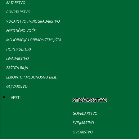
RATARSTVO
POVRTARSTVO
VOĆARSTVO I VINOGRADARSTVO
EGZOTIČNO VOĆE
MELIORACIJE I OBRADA ZEMLJIŠTA
HORTIKULTURA
LIVADARSTVO
ZAŠTITA BILJA
LEKOVITO I MEDONOSNO BILJE
GLJIVARSTVO
VESTI
STOČARSTVO
GOVEDARSTVO
SVINJARSTVO
OVČARSTVO