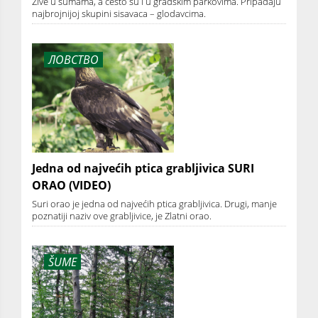
Žive u šumama, a često su i u gradskim parkovima. Pripadaju
najbrojnijoj skupini sisavaca – glodavcima.
ЛОВСТВО
Jedna od najvećih ptica grabljivica SURI
ORAO (VIDEO)
Suri orao je jedna od najvećih ptica grabljivica. Drugi, manje
poznatiji naziv ove grabljivice, je Zlatni orao.
ŠUME