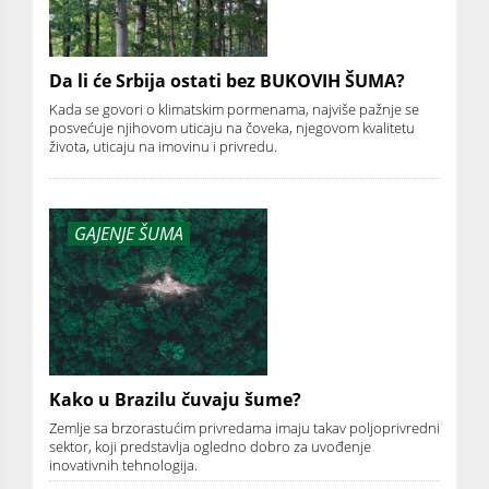
Da li će Srbija ostati bez BUKOVIH ŠUMA?
Kada se govori o klimatskim pormenama, najviše pažnje se
posvećuje njihovom uticaju na čoveka, njegovom kvalitetu
života, uticaju na imovinu i privredu.
GAJENJE ŠUMA
Kako u Brazilu čuvaju šume?
Zemlje sa brzorastućim privredama imaju takav poljoprivredni
sektor, koji predstavlja ogledno dobro za uvođenje
inovativnih tehnologija.