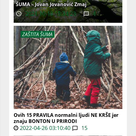
ŠUMA – Jovan Jovanović Zmaj
2021-10-18 15:34:23
4
ZAŠTITA ŠUMA
Ovih 15 PRAVILA normalni ljudi NE KRŠE jer
znaju BONTON U PRIRODI
2022-04-26 03:10:40
15