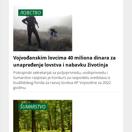
ЛОВСТВО
Vojvođanskim lovcima 40 miliona dinara za
unapređenje lovstva i nabavku životinja
Pokrajinski sekretarijat za poljoprivredu, vodoprivredu i
šumarstvo raspisao je Konkurs za raspodelu sredstava iz
budžetskog fonda za razvoj lovstva AP Vojvodine za 2022.
godinu.
ŠUMARSTVO