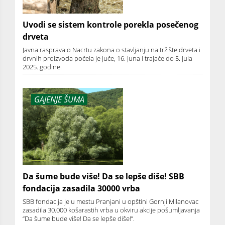
Uvodi se sistem kontrole porekla posečenog
drveta
Javna rasprava o Nacrtu zakona o stavljanju na tržište drveta i
drvnih proizvoda počela je juče, 16. juna i trajaće do 5. jula
2025. godine.
GAJENJE ŠUMA
Da šume bude više! Da se lepše diše! SBB
fondacija zasadila 30000 vrba
SBB fondacija je u mestu Pranjani u opštini Gornji Milanovac
zasadila 30.000 košarastih vrba u okviru akcije pošumljavanja
“Da šume bude više! Da se lepše diše!”.