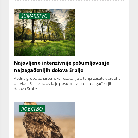
ŠUMARSTVO
Najavljeno intenzivnije pošumljavanje
najzagađenijih delova Srbije
Radna grupa za sistemsko rešavanje pitanja zaštite vazduha
pri Vladi Srbije najavila je pošumljavanje najzagađenijih
delova Srbije.
ЛОВСТВО