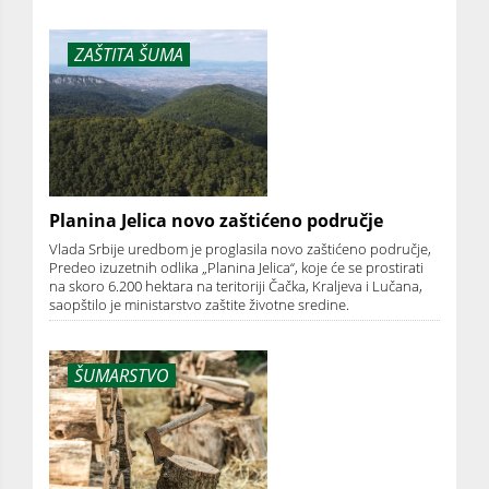
ZAŠTITA ŠUMA
Planina Jelica novo zaštićeno područje
Vlada Srbije uredbom je proglasila novo zaštićeno područje,
Predeo izuzetnih odlika „Planina Jelica“, koje će se prostirati
na skoro 6.200 hektara na teritoriji Čačka, Kraljeva i Lučana,
saopštilo je ministarstvo zaštite životne sredine.
ŠUMARSTVO