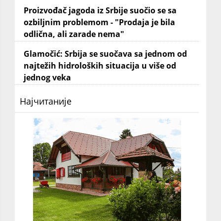
Proizvođač jagoda iz Srbije suočio se sa
ozbiljnim problemom - "Prodaja je bila
odlična, ali zarade nema"
Glamočić: Srbija se suočava sa jednom od
najtežih hidroloških situacija u više od
jednog veka
Најчитаније