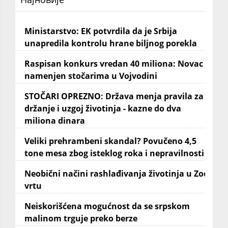
Ministarstvo: EK potvrdila da je Srbija
unapredila kontrolu hrane biljnog porekla
Raspisan konkurs vredan 40 miliona: Novac
namenjen stočarima u Vojvodini
STOČARI OPREZNO: Država menja pravila za
držanje i uzgoj životinja - kazne do dva
miliona dinara
Veliki prehrambeni skandal? Povučeno 4,5
tone mesa zbog isteklog roka i nepravilnosti
Neobični načini rashlađivanja životinja u Zoo
vrtu
Neiskorišćena mogućnost da se srpskom
malinom trguje preko berze