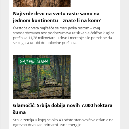
Najtvrđe drvo na svetu raste samo na
jednom kontinentu – znate li na kom?
Čvrstoća drveta najčešće se meri Janka testom – ovaj
standardizovani test podrazumeva utiskivanje čelične kuglice
prečnika 11,28 milimetara u drvo i merenje sile potrebne da
se kuglica udubi do polovine prečnika.
GAJENJE ŠUMA
Glamočić: Srbija dobija novih 7.000 hektara
šuma
Srbija zemlja u kojoj se oko 40 odsto stanovništva oslanja na
ogrevno drvo kao primarni izvor energije