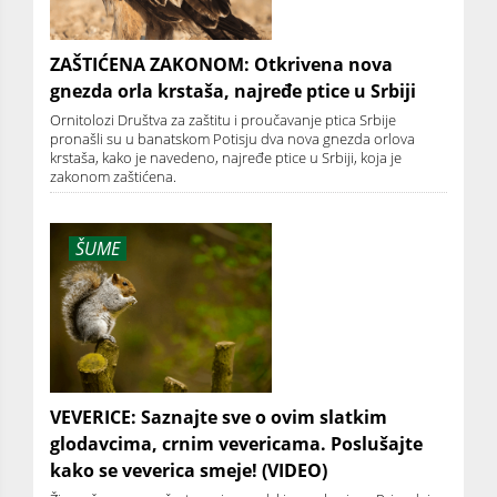
ZAŠTIĆENA ZAKONOM: Otkrivena nova
gnezda orla krstaša, najređe ptice u Srbiji
Ornitolozi Društva za zaštitu i proučavanje ptica Srbije
pronašli su u banatskom Potisju dva nova gnezda orlova
krstaša, kako je navedeno, najređe ptice u Srbiji, koja je
zakonom zaštićena.
ŠUME
VEVERICE: Saznajte sve o ovim slatkim
glodavcima, crnim vevericama. Poslušajte
kako se veverica smeje! (VIDEO)