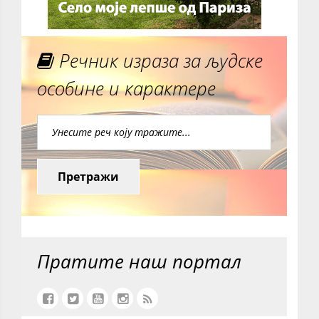
Речник израза за људске
особине и карактере
Претражи
Пратите наш портал