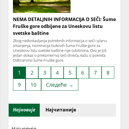
NEMA DETALJNIH INFORMACIJA O SEČI: Šume
Fruške gore odbijene za Uneskovu listu
svetske baštine
Zbog nedostavljanja potrebnih informacija o seči i planu
smanjenja, nominacija bukovih šuma Fruške gore za
Uneskovu listu svetske baštine nije odobrena. Ovo je još
jedan dokaz o prekomernoj seči drveća, kažu iz pokreta
Odbranimo šume Fruške gore.
1
2
3
4
5
6
7
8
9
10
Следеће →
Најновије
Најчитаније
Најновије