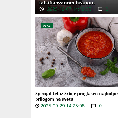
falsifikovanom hranom
2025-10-07 14:10:35
0
Vesti
Specijalitet iz Srbije proglašen najbolji
prilogom na svetu
2025-09-29 14:25:08
0