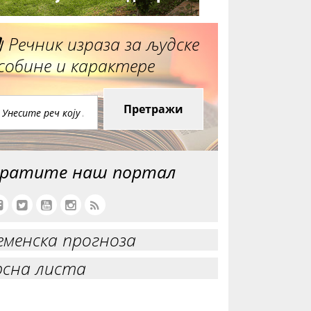
Речник израза за људске
собине и карактере
Претражи
ратите наш портал
еменска прогноза
рсна листа