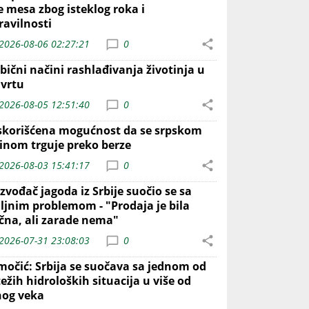
e mesa zbog isteklog roka i
ravilnosti
2026-08-06 02:27:21
0
bični načini rashlađivanja životinja u
 vrtu
2026-08-05 12:51:40
0
skorišćena mogućnost da se srpskom
inom trguje preko berze
2026-08-03 15:41:17
0
zvođač jagoda iz Srbije suočio se sa
iljnim problemom - "Prodaja je bila
ična, ali zarade nema"
2026-07-31 23:08:03
0
močić: Srbija se suočava sa jednom od
ežih hidroloških situacija u više od
nog veka