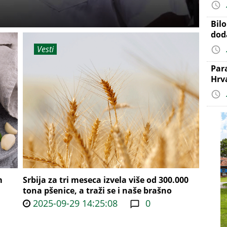
Bil
dod
Vesti
Par
Hrv
m
Srbija za tri meseca izvela više od 300.000
tona pšenice, a traži se i naše brašno
2025-09-29 14:25:08
0