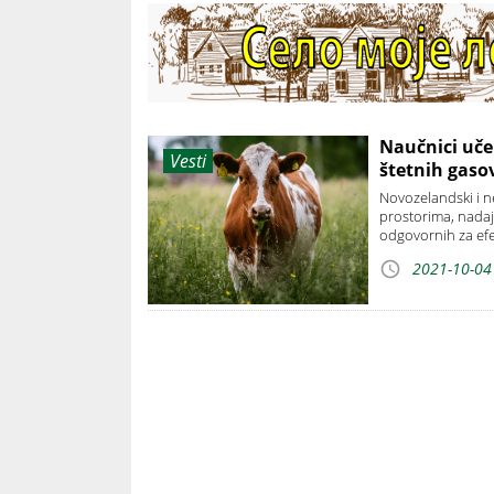
Naučnici uče 
Vesti
štetnih gaso
Novozelandski i 
prostorima, nadaj
odgovornih za efe
2021-10-04