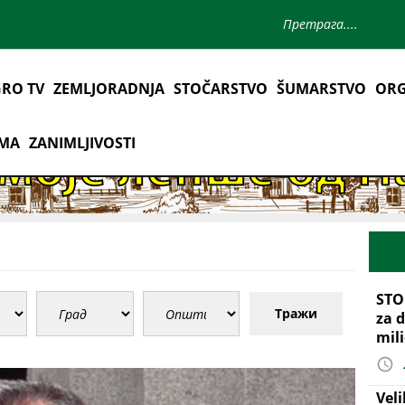
RO TV
ZEMLJORADNJA
STOČARSTVO
ŠUMARSTVO
ORG
AMA
ZANIMLJIVOSTI
STO
Тражи
za d
mil
Vel