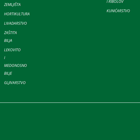
I RIBOLOV
ZEMLJIŠTA
KUNIĆARSTVO
HORTIKULTURA
LIVADARSTVO
ZAŠTITA
BILJA
LEKOVITO
I
MEDONOSNO
BILJE
GLJIVARSTVO