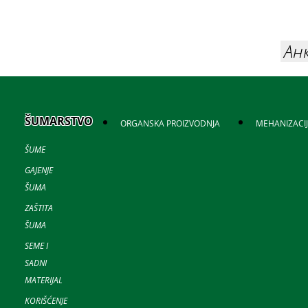
Ан
ŠUMARSTVO
ORGANSKA PROIZVODNJA
MEHANIZACI
ŠUME
GAJENJE
ŠUMA
ZAŠTITA
ŠUMA
SEME I
SADNI
MATERIJAL
KORIŠĆENJE