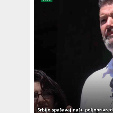
Srbijo spašavaj našu poljoprivre