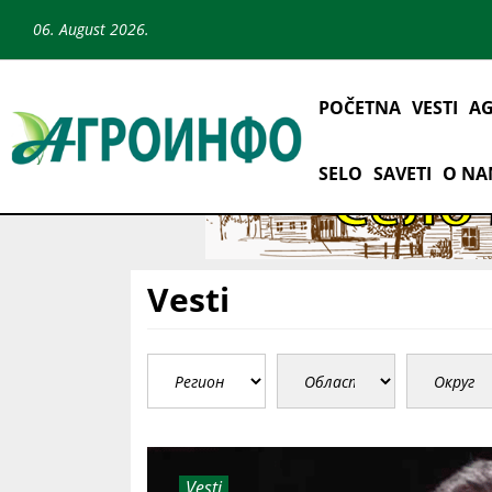
06. August 2026.
POČETNA
VESTI
AG
SELO
SAVETI
O N
Vesti
Vesti