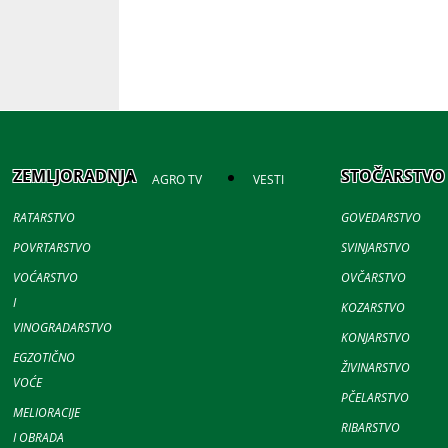
ZEMLJORADNJA
STOČARSTVO
AGRO TV
VESTI
RATARSTVO
GOVEDARSTVO
POVRTARSTVO
SVINJARSTVO
VOĆARSTVO
OVČARSTVO
I
KOZARSTVO
VINOGRADARSTVO
KONJARSTVO
EGZOTIČNO
ŽIVINARSTVO
VOĆE
PČELARSTVO
MELIORACIJE
RIBARSTVO
I OBRADA