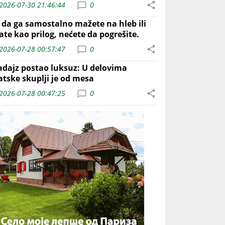
2026-07-30 21:46:44
0
o da ga samostalno mažete na hleb ili
ate kao prilog, nećete da pogrešite.
2026-07-28 00:57:47
0
adajz postao luksuz: U delovima
atske skuplji je od mesa
2026-07-28 00:47:25
0