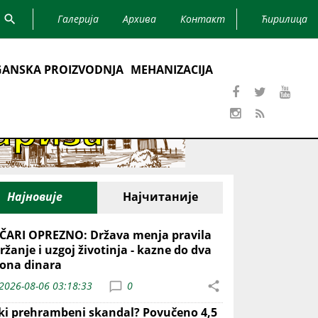
Галерија
Архива
Контакт
Ћирилица
ANSKA PROIZVODNJA
MEHANIZACIJA
Најновије
Најчитаније
ČARI OPREZNO: Država menja pravila
ržanje i uzgoj životinja - kazne do dva
iona dinara
2026-08-06 03:18:33
0
iki prehrambeni skandal? Povučeno 4,5