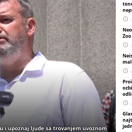
ton
nep
Neo
Zoo
Nei
mal
Proi
ozb
odl
Gla
najt
jed
du i upoznaj ljude sa trovanjem uvoznom