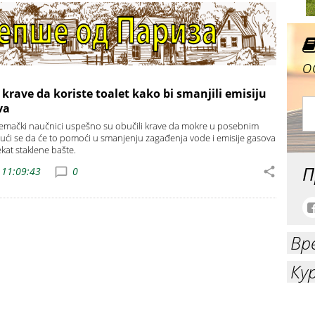
о
krave da koriste toalet kako bi smanjili emisiju
va
nemački naučnici uspešno su obučili krave da mokre u posebnim
ući se da će to pomoći u smanjenju zagađenja vode i emisije gasova
kat staklene bašte.
П
 11:09:43
0
Вр
Ку