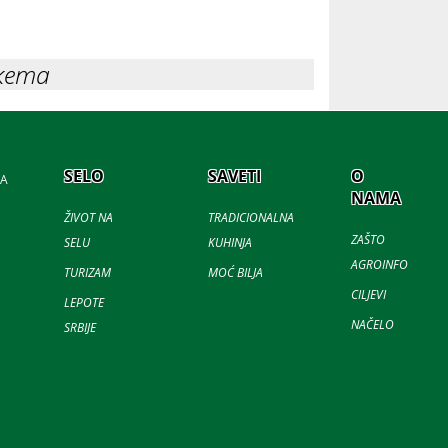
кета
SELO
SAVETI
O
JA
NAMA
ŽIVOT NA
TRADICIONALNA
ZAŠTO
SELU
KUHINJA
AGROINFO
TURIZAM
MOĆ BILJA
CILJEVI
LEPOTE
NAČELO
SRBIJE