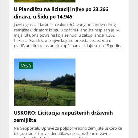
U Plandištu na licitaciji njive po 23.266
dinara, u Šidu po 14.945
Javni oglas za davanje u zakup državnog poljoprivrednog
zemljišta u drugom krugu u opštini Plandište raspisan je 14.
maja. Ukupna površina koja se nudi u zakup iznosi 1.352
hektara. Sve državne njive koje su preostale za zakup u
pladištanskim katastarskim opštinama izdaju se na 15 godina.
Vesti
USKORO: Licitacija napuštenih državnih
zemljišta
Na Geoportalu Uprave za poljoprivredno zemljište uskoro će
biti „ucrtane“ i nove identifikovane napuštene državne