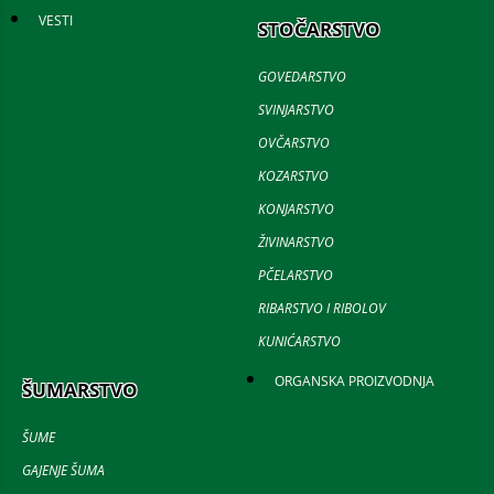
VESTI
STOČARSTVO
GOVEDARSTVO
SVINJARSTVO
OVČARSTVO
KOZARSTVO
KONJARSTVO
ŽIVINARSTVO
PČELARSTVO
RIBARSTVO I RIBOLOV
KUNIĆARSTVO
ORGANSKA PROIZVODNJA
ŠUMARSTVO
ŠUME
GAJENJE ŠUMA