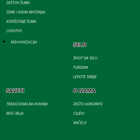
ZAŠTITA ŠUMA
SEME I SADNI MATERIJAL
KORIŠĆENJE ŠUMA
LOVSTVO
MEHANIZACIJA
SELO
ŽIVOT NA SELU
TURIZAM
LEPOTE SRBIJE
SAVETI
O NAMA
TRADICIONALNA KUHINJA
ZAŠTO AGROINFO
MOĆ BILJA
CILJEVI
NAČELO