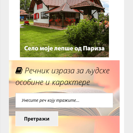
Речник израза за људске
особине и карактере
Претражи