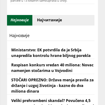
parcele u 13 lokalnih samouprava u Srbiji.
Најновије
Најчитаније
Најновије
Ministarstvo: EK potvrdila da je Srbija
unapredila kontrolu hrane biljnog porekla
Raspisan konkurs vredan 40 miliona: Novac
namenjen stočarima u Vojvodini
STOČARI OPREZNO: Država menja pravila za
držanje i uzgoj životinja - kazne do dva
miliona dinara
Veliki prehrambeni skandal? Povučeno 4,5