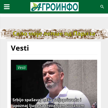
Vesti
Vesti
Srbijo spašavaj našu poljoprivredu i
upoznaj ljude sa trovanjem uvoznom