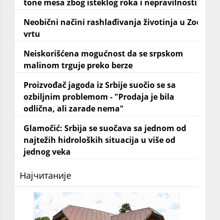
tone mesa zbog isteklog roka i nepravilnosti
Neobični načini rashlađivanja životinja u Zoo
vrtu
Neiskorišćena mogućnost da se srpskom
malinom trguje preko berze
Proizvođač jagoda iz Srbije suočio se sa
ozbiljnim problemom - "Prodaja je bila
odlična, ali zarade nema"
Glamočić: Srbija se suočava sa jednom od
najtežih hidroloških situacija u više od
jednog veka
Најчитаније