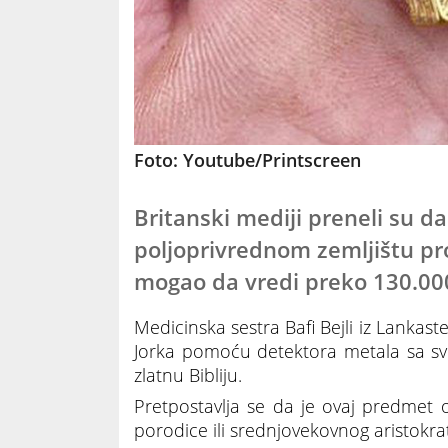
Foto: Youtube/Printscreen
Britanski mediji preneli su da
poljoprivrednom zemljištu pr
mogao da vredi preko 130.000
Medicinska sestra Bafi Bejli iz Lankaste
Jorka pomoću detektora metala sa sv
zlatnu Bibliju.
Pretpostavlja se da je ovaj predmet o
porodice ili srednjovekovnog aristokrate