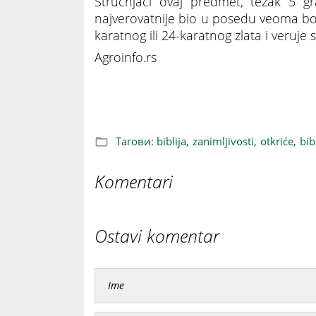
Stručnjaci ovaj predmet, težak 5 gr
najverovatnije bio u posedu veoma bog
karatnog ili 24-karatnog zlata i veruje 
Agroinfo.rs
JEDINSTVENI ARTEFAKT: Istraživali poljop
Тагови:
biblija,
zanimljivosti,
otkriće,
bib
Komentari
Ostavi komentar