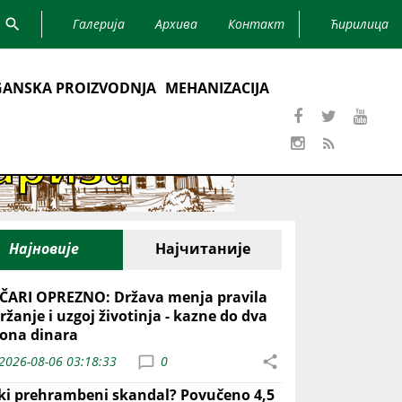
Галерија
Архива
Контакт
Ћирилица
ANSKA PROIZVODNJA
MEHANIZACIJA
Најновије
Најчитаније
ČARI OPREZNO: Država menja pravila
ržanje i uzgoj životinja - kazne do dva
iona dinara
2026-08-06 03:18:33
0
iki prehrambeni skandal? Povučeno 4,5