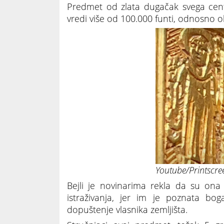
Predmet od zlata dugačak svega cent
vredi više od 100.000 funti, odnosno 
Youtube/Printscre
Bejli je novinarima rekla da su ona
istraživanja, jer im je poznata bog
dopuštenje vlasnika zemljišta.