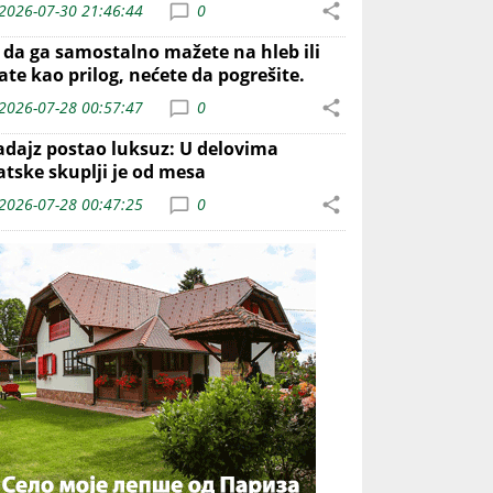
2026-07-30 21:46:44
0
o da ga samostalno mažete na hleb ili
ate kao prilog, nećete da pogrešite.
2026-07-28 00:57:47
0
adajz postao luksuz: U delovima
atske skuplji je od mesa
2026-07-28 00:47:25
0