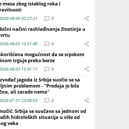
e mesa zbog isteklog roka i
ravilnosti
2026-08-06 02:27:21
0
bični načini rashlađivanja životinja u
 vrtu
2026-08-05 12:51:40
0
skorišćena mogućnost da se srpskom
inom trguje preko berze
2026-08-03 15:41:17
0
zvođač jagoda iz Srbije suočio se sa
iljnim problemom - "Prodaja je bila
ična, ali zarade nema"
2026-07-31 23:08:03
0
močić: Srbija se suočava sa jednom od
ežih hidroloških situacija u više od
nog veka