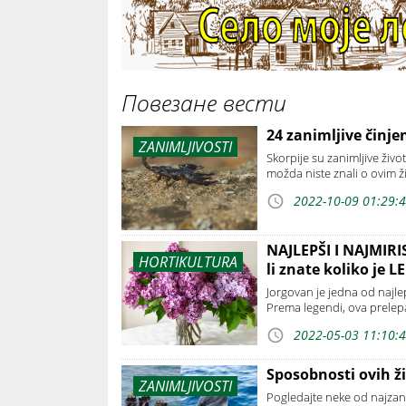
Повезане вести
24 zanimljive činje
ZANIMLJIVOSTI
Skorpije su zanimljive živo
možda niste znali o ovim ž
2022-10-09 01:29:
NAJLEPŠI I NAJMIRIS
HORTIKULTURA
li znate koliko je 
Jorgovan je jedna od najlepš
Prema legendi, ova prelep
2022-05-03 11:10:
Sposobnosti ovih ži
ZANIMLJIVOSTI
Pogledajte neke od najzanim