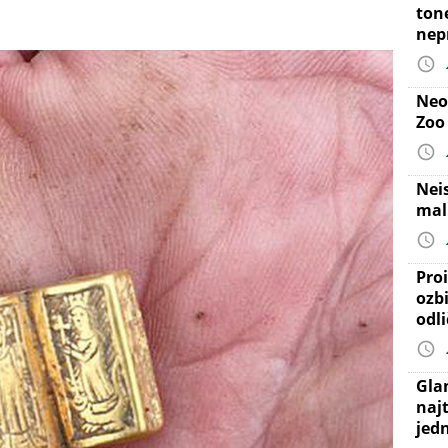
ton
nep
Neo
Zoo
Nei
mal
Proi
ozb
odl
Gla
najt
jed