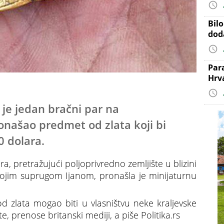
Bil
dod
Par
Hrv
 je jedan bračni par na
onašao predmet od zlata koji bi
 dolara.
ra, pretražujući poljoprivredno zemljište u blizini
ojim suprugom Ijanom, pronašla je minijaturnu
d zlata mogao biti u vlasništvu neke kraljevske
, prenose britanski mediji, a piše Politika.rs