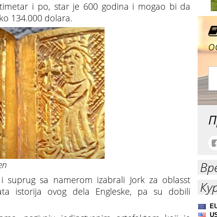
imetar i po, star je 600 godina i mogao bi da
oko 134.000 dolara.
о
П
en
Вр
 i suprug sa namerom izabrali Jork za oblasst
Ку
ata istorija ovog dela Engleske, pa su dobili