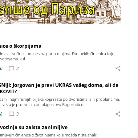
nice o škorpijama
tinje ali većina ljudi ne zna puno o njima. Evo nekih činjenica koje
ivotinjama. kul
40
2
NIJI: Jorgovan je pravi UKRAS vašeg doma, ali da
LEKOVIT?
ih i najmirisnijih biljaka koja raste po dvorištima, ali i proplancima.
a vrsta je procvetala po blagoslovu Bogorodice.
48
3
votinja su zaista zanimljive
ljivijih činjenica o životinjama koje možda niste znali: