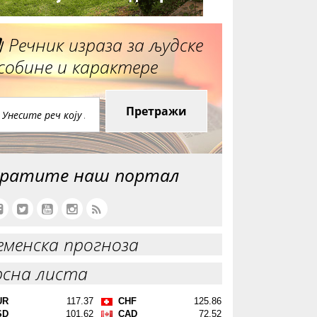
Речник израза за људске
собине и карактере
Претражи
ратите наш портал
еменска прогноза
рсна листа