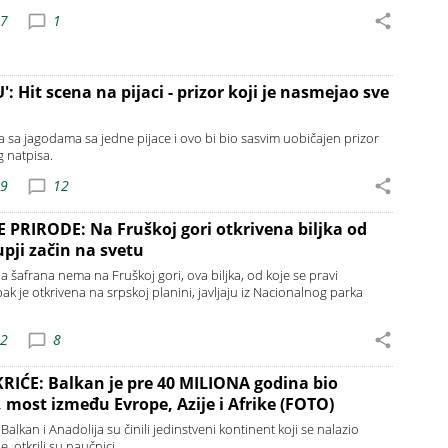
17
1
 Hit scena na pijaci - prizor koji je nasmejao sve
ja sa jagodama sa jedne pijace i ovo bi bio sasvim uobičajen prizor
 natpisa.
29
12
RIRODE: Na Fruškoj gori otkrivena biljka od
upji začin na svetu
a šafrana nema na Fruškoj gori, ova biljka, od koje se pravi
pak je otkrivena na srpskoj planini, javljaju iz Nacionalnog parka
22
8
ĆE: Balkan je pre 40 MILIONA godina bio
 most između Evrope, Azije i Afrike (FOTO)
alkan i Anadolija su činili jedinstveni kontinent koji se nalazio
e, otkrili su naučnici.