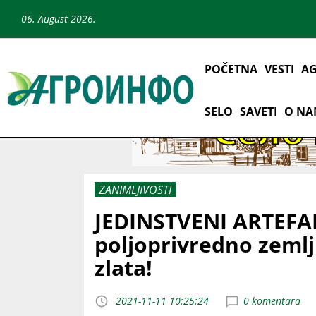
06. August 2026.
POČETNA
VESTI
AG
SELO
SAVETI
O N
ZANIMLJIVOSTI
JEDINSTVENI ARTEFAKT
poljoprivredno zemlji
zlata!
2021-11-11 10:25:24
0 komentara