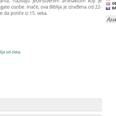
ama, nazivaju jedinstvenim artefaktom koji je
ate osobe. Inače, ova Biblija je izrađena od 22-
se da potiče iz 15. veka.
Ан
rivredno zemljište pa pronašli Bibliju od zlata!
lija od zlata,