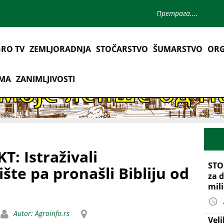
RO TV
ZEMLJORADNJA
STOČARSTVO
ŠUMARSTVO
ORG
AMA
ZANIMLJIVOSTI
: Istraživali
STO
šte pa pronašli Bibliju od
za d
mil
Autor: Agroinfo.rs
Vel