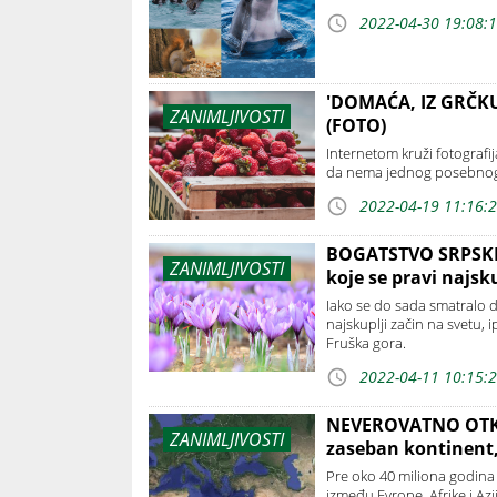
2022-04-30 19:08:
'DOMAĆA, IZ GRČKU':
ZANIMLJIVOSTI
(FOTO)
Internetom kruži fotografi
da nema jednog posebnog
2022-04-19 11:16:
BOGATSTVO SRPSKE P
ZANIMLJIVOSTI
koje se pravi najsk
Iako se do sada smatralo d
najskuplji začin na svetu, i
Fruška gora.
2022-04-11 10:15:
NEVEROVATNO OTKRI
ZANIMLJIVOSTI
zaseban kontinent,
Pre oko 40 miliona godina B
između Evrope, Afrike i Azij