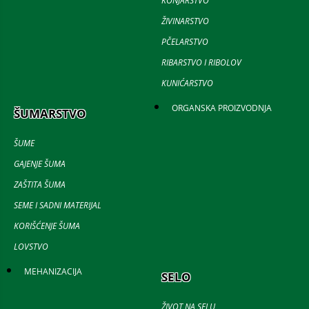
KONJARSTVO
ŽIVINARSTVO
PČELARSTVO
RIBARSTVO I RIBOLOV
KUNIĆARSTVO
ORGANSKA PROIZVODNJA
ŠUMARSTVO
ŠUME
GAJENJE ŠUMA
ZAŠTITA ŠUMA
SEME I SADNI MATERIJAL
KORIŠĆENJE ŠUMA
LOVSTVO
MEHANIZACIJA
SELO
ŽIVOT NA SELU