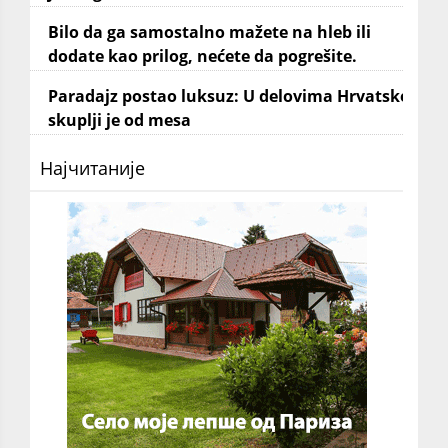
Bilo da ga samostalno mažete na hleb ili
dodate kao prilog, nećete da pogrešite.
Paradajz postao luksuz: U delovima Hrvatske
skuplji je od mesa
Најчитаније