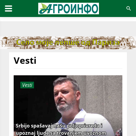
Vesti
Vesti
Srbijo spašavaj našu poljoprivredu i
upoznaj ljude sa trovanjem uvoznom