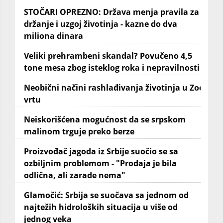
STOČARI OPREZNO: Država menja pravila za
držanje i uzgoj životinja - kazne do dva
miliona dinara
Veliki prehrambeni skandal? Povučeno 4,5
tone mesa zbog isteklog roka i nepravilnosti
Neobični načini rashlađivanja životinja u Zoo
vrtu
Neiskorišćena mogućnost da se srpskom
malinom trguje preko berze
Proizvođač jagoda iz Srbije suočio se sa
ozbiljnim problemom - "Prodaja je bila
odlična, ali zarade nema"
Glamočić: Srbija se suočava sa jednom od
najtežih hidroloških situacija u više od
jednog veka