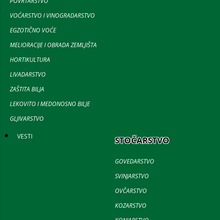
POVRTARSTVO
VOĆARSTVO I VINOGRADARSTVO
EGZOTIČNO VOĆE
MELIORACIJE I OBRADA ZEMLJIŠTA
HORTIKULTURA
LIVADARSTVO
ZAŠTITA BILJA
LEKOVITO I MEDONOSNO BILJE
GLJIVARSTVO
VESTI
STOČARSTVO
GOVEDARSTVO
SVINJARSTVO
OVČARSTVO
KOZARSTVO