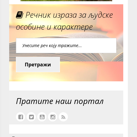
Речник израза за људске
особине и карактере
Претражи
Пратите наш портал