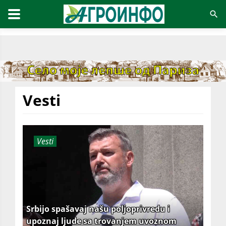
Vesti
Vesti
Srbijo spašavaj našu poljoprivredu i
upoznaj ljude sa trovanjem uvoznom