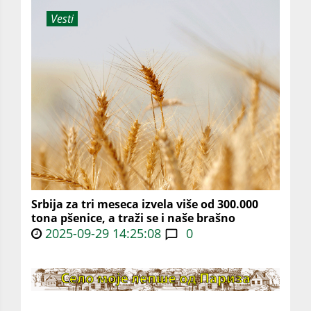
Vesti
Srbija za tri meseca izvela više od 300.000
tona pšenice, a traži se i naše brašno
2025-09-29 14:25:08
0