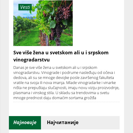
Vesti
Sve više žena u svetskom ali u i srpskom
vinogradarstvu
Danas je sve više žena u svetskom ali u i srpskom
vinogradarstvu. Vinograde i podrume nasleđuju od očeva i
dedova, ali su se mnoge devojke posle završenog fakulteta
vratile na svoja ili nova imanja. Mlade vinogradarke i vinarke
ništa ne prepuštaju slučajnosti, imaju novu viziju proizvodnje,
plasmana i vinskog stila. U skladu sa trendovima u svetu
mnoge prednost daju domaćim sortama grožđa
Најновије
Најчитаније