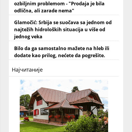
ozbiljnim problemom - "Prodaja je bila
odlična, ali zarade nema"
Glamočić: Srbija se suočava sa jednom od
najtežih hidroloških situacija u više od
jednog veka
Bilo da ga samostalno mažete na hleb ili
dodate kao prilog, nećete da pogrešite.
Најчитаније