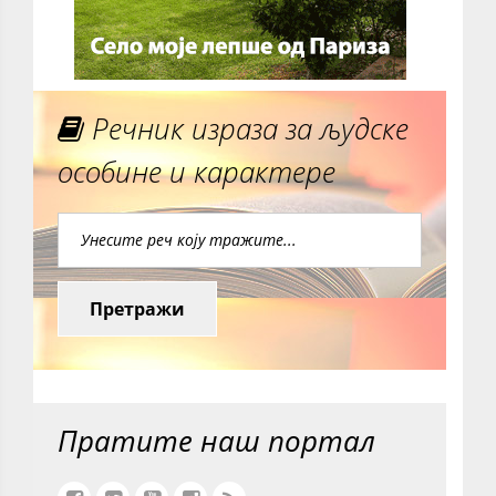
Речник израза за људске
особине и карактере
Претражи
Пратите наш портал