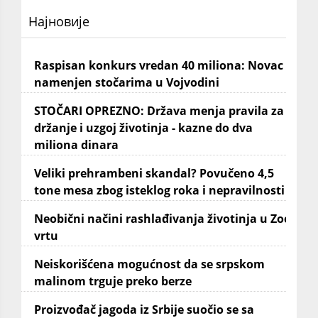
Најновије
Raspisan konkurs vredan 40 miliona: Novac
namenjen stočarima u Vojvodini
STOČARI OPREZNO: Država menja pravila za
držanje i uzgoj životinja - kazne do dva
miliona dinara
Veliki prehrambeni skandal? Povučeno 4,5
tone mesa zbog isteklog roka i nepravilnosti
Neobični načini rashlađivanja životinja u Zoo
vrtu
Neiskorišćena mogućnost da se srpskom
malinom trguje preko berze
Proizvođač jagoda iz Srbije suočio se sa