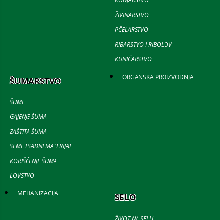
KONJARSTVO
ŽIVINARSTVO
PČELARSTVO
RIBARSTVO I RIBOLOV
KUNIĆARSTVO
ORGANSKA PROIZVODNJA
ŠUMARSTVO
ŠUME
GAJENJE ŠUMA
ZAŠTITA ŠUMA
SEME I SADNI MATERIJAL
KORIŠĆENJE ŠUMA
LOVSTVO
MEHANIZACIJA
SELO
ŽIVOT NA SELU