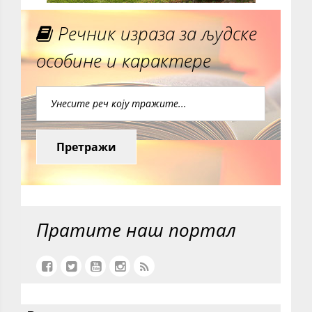
Речник израза за људске
особине и карактере
Претражи
Пратите наш портал