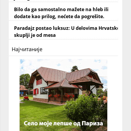
Bilo da ga samostalno mažete na hleb ili
dodate kao prilog, nećete da pogrešite.
Paradajz postao luksuz: U delovima Hrvatske
skuplji je od mesa
Најчитаније