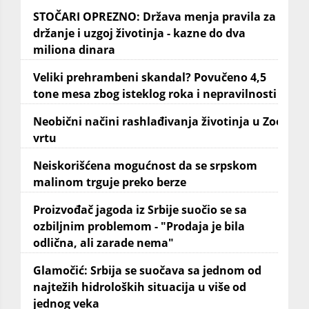
STOČARI OPREZNO: Država menja pravila za
držanje i uzgoj životinja - kazne do dva
miliona dinara
Veliki prehrambeni skandal? Povučeno 4,5
tone mesa zbog isteklog roka i nepravilnosti
Neobični načini rashlađivanja životinja u Zoo
vrtu
Neiskorišćena mogućnost da se srpskom
malinom trguje preko berze
Proizvođač jagoda iz Srbije suočio se sa
ozbiljnim problemom - "Prodaja je bila
odlična, ali zarade nema"
Glamočić: Srbija se suočava sa jednom od
najtežih hidroloških situacija u više od
jednog veka