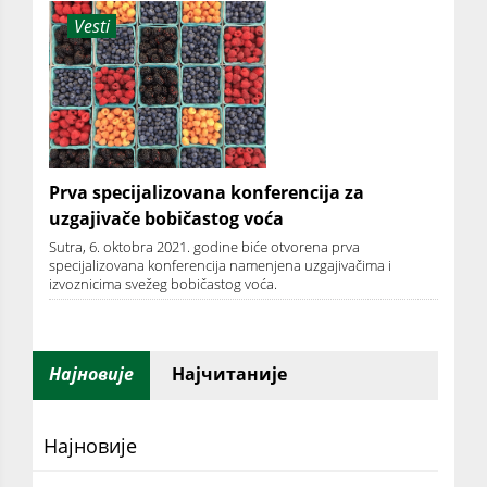
Vesti
Prva specijalizovana konferencija za
uzgajivače bobičastog voća
Sutra, 6. oktobra 2021. godine biće otvorena prva
specijalizovana konferencija namenjena uzgajivačima i
izvoznicima svežeg bobičastog voća.
Најновије
Најчитаније
Најновије