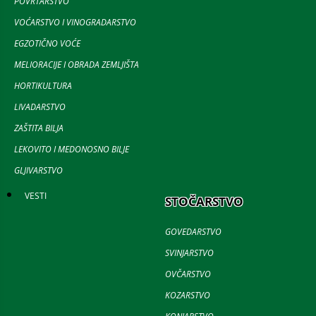
POVRTARSTVO
VOĆARSTVO I VINOGRADARSTVO
EGZOTIČNO VOĆE
MELIORACIJE I OBRADA ZEMLJIŠTA
HORTIKULTURA
LIVADARSTVO
ZAŠTITA BILJA
LEKOVITO I MEDONOSNO BILJE
GLJIVARSTVO
VESTI
STOČARSTVO
GOVEDARSTVO
SVINJARSTVO
OVČARSTVO
KOZARSTVO