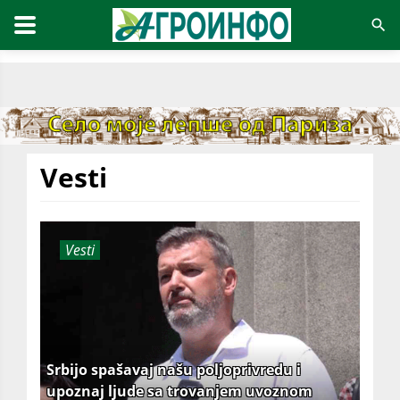
Vesti
Vesti
Srbijo spašavaj našu poljoprivredu i
upoznaj ljude sa trovanjem uvoznom