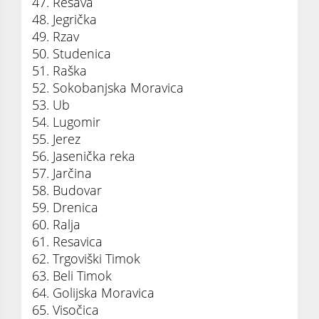
47. Resava
48. Jegrička
49. Rzav
50. Studenica
51. Raška
52. Sokobanjska Moravica
53. Ub
54. Lugomir
55. Jerez
56. Jasenička reka
57. Jarčina
58. Budovar
59. Drenica
60. Ralja
61. Resavica
62. Trgoviški Timok
63. Beli Timok
64. Golijska Moravica
65. Visočica