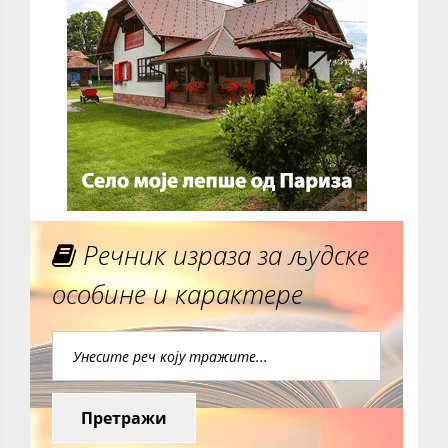
Речник израза за људске
особине и карактере
Претражи