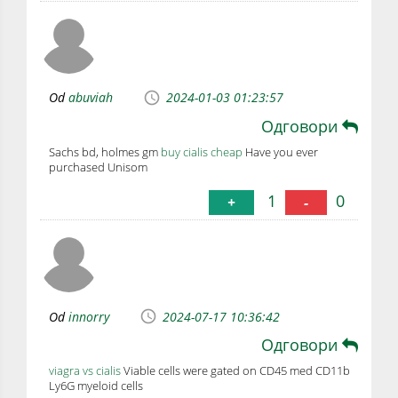
Od
abuviah
2024-01-03 01:23:57
Одговори
Sachs bd, holmes gm
buy cialis cheap
Have you ever
purchased Unisom
1
0
+
-
Od
innorry
2024-07-17 10:36:42
Одговори
viagra vs cialis
Viable cells were gated on CD45 med CD11b
Ly6G myeloid cells