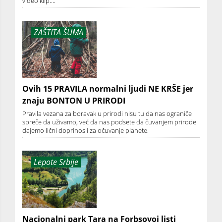
video klip….
ZAŠTITA ŠUMA
Ovih 15 PRAVILA normalni ljudi NE KRŠE jer
znaju BONTON U PRIRODI
Pravila vezana za boravak u prirodi nisu tu da nas ograniče i
spreče da uživamo, već da nas podsete da čuvanjem prirode
dajemo lični doprinos i za očuvanje planete.
Lepote Srbije
Nacionalni park Tara na Forbsovoj listi