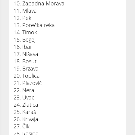
10. Zapadna Morava
11. Mlava
12. Pek
13. Porečka reka
14. Timok
15. Begej
16. Ibar
17. Nišava
18. Bosut
19. Brzava
20. Toplica
21. Plazović
22. Nera
23. Uvac
24. Zlatica
25. Karaš
26. Krivaja
27. Čik
28. Rasina