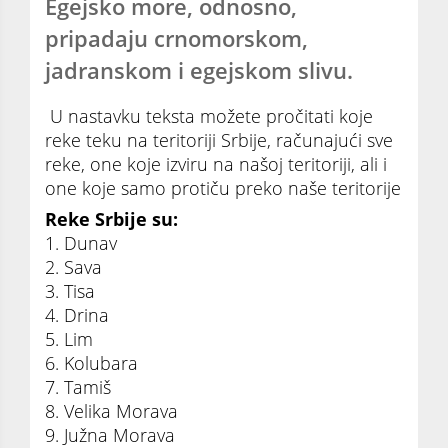
Egejsko more, odnosno,
pripadaju crnomorskom,
jadranskom i egejskom slivu.
U nastavku teksta možete pročitati koje
reke teku na teritoriji Srbije, računajući sve
reke, one koje izviru na našoj teritoriji, ali i
one koje samo protiču preko naše teritorije
Reke Srbije su:
1. Dunav
2. Sava
3. Tisa
4. Drina
5. Lim
6. Kolubara
7. Tamiš
8. Velika Morava
9. Južna Morava