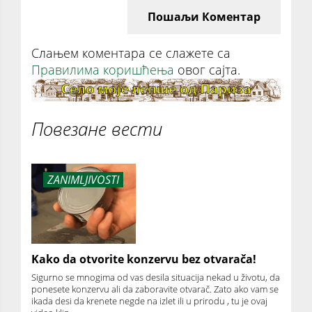
Пошаљи Коментар
Слањем коментара се слажете са
Правилима коришћења
овог сајта.
Повезане вести
ZANIMLJIVOSTI
Kako da otvorite konzervu bez otvarača!
Sigurno se mnogima od vas desila situacija nekad u životu, da
ponesete konzervu ali da zaboravite otvarač. Zato ako vam se
ikada desi da krenete negde na izlet ili u prirodu , tu je ovaj