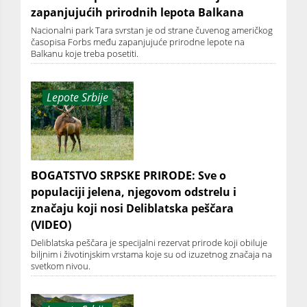
zapanjujućih prirodnih lepota Balkana
Nacionalni park Tara svrstan je od strane čuvenog američkog
časopisa Forbs među zapanjujuće prirodne lepote na
Balkanu koje treba posetiti.
Lepote Srbije
BOGATSTVO SRPSKE PRIRODE: Sve o
populaciji jelena, njegovom odstrelu i
značaju koji nosi Deliblatska peščara
(VIDEO)
Deliblatska peščara je specijalni rezervat prirode koji obiluje
biljnim i životinjskim vrstama koje su od izuzetnog značaja na
svetkom nivou.