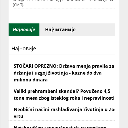
(CMG).
Најновије
Најчитаније
Најновије
STOČARI OPREZNO: Država menja pravila za
držanje i uzgoj životinja - kazne do dva
miliona dinara
Veliki prehrambeni skandal? Povučeno 4,5
tone mesa zbog isteklog roka i nepravilnosti
Neobični načini rashlađivanja životinja u Zoo
vrtu
Neiskorišćena mogućnost da se srpskom