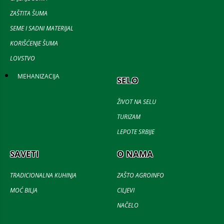
ZAŠTITA ŠUMA
SEME I SADNI MATERIJAL
KORIŠĆENJE ŠUMA
LOVSTVO
MEHANIZACIJA
SELO
ŽIVOT NA SELU
TURIZAM
LEPOTE SRBIJE
SAVETI
O NAMA
TRADICIONALNA KUHINJA
ZAŠTO AGROINFO
MOĆ BILJA
CILJEVI
NAČELO