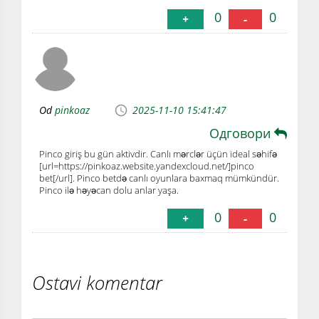
0
0
+
-
Od
pinkoaz
2025-11-10 15:41:47
Одговори
Pinco giriş bu gün aktivdir. Canlı mərclər üçün ideal səhifə
[url=https://pinkoaz.website.yandexcloud.net/]pinco
bet[/url]. Pinco betdə canlı oyunlara baxmaq mümkündür.
Pinco ilə həyəcan dolu anlar yaşa.
0
0
+
-
Ostavi komentar