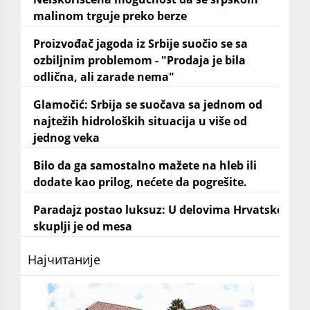
malinom trguje preko berze
Proizvođač jagoda iz Srbije suočio se sa
ozbiljnim problemom - "Prodaja je bila
odlična, ali zarade nema"
Glamočić: Srbija se suočava sa jednom od
najtežih hidroloških situacija u više od
jednog veka
Bilo da ga samostalno mažete na hleb ili
dodate kao prilog, nećete da pogrešite.
Paradajz postao luksuz: U delovima Hrvatske
skuplji je od mesa
Најчитаније