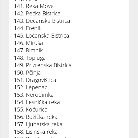
141. Reka Move
142. Pećka Bistrica
143. Dečanska Bistrica
144. Erenik
145. Loćanska Bistrica
146. Miruša
147. Rimnik
148. Topluga
149. Prizrenska Bistrica
150. Pčinja
151. Dragovištica
152. Lepenac
153. Nerodimka
154. Lesnička reka
155. Koćurica
156. Božička reka
157. Ljubatska reka
158. Lisinska reka