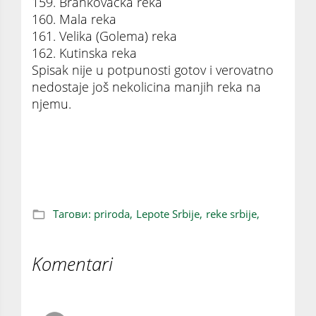
159. Brankovačka reka
160. Mala reka
161. Velika (Golema) reka
162. Kutinska reka
Spisak nije u potpunosti gotov i verovatno
nedostaje još nekolicina manjih reka na
njemu.
Reke Srbije – Koje su i koliko ih ima?!
Тагови:
priroda,
Lepote Srbije,
reke srbije,
Komentari