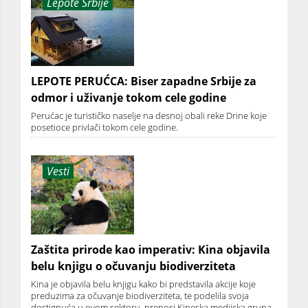
Lepote Srbije
LEPOTE PERUĆCA: Biser zapadne Srbije za
odmor i uživanje tokom cele godine
Perućac je turističko naselje na desnoj obali reke Drine koje
posetioce privlači tokom cele godine.
Vesti
Zaštita prirode kao imperativ: Kina objavila
belu knjigu o očuvanju biodiverziteta
Kina je objavila belu knjigu kako bi predstavila akcije koje
preduzima za očuvanje biodiverziteta, te podelila svoja
dostignuća u ovom sektoru, prenosi Kineska medijska grupa