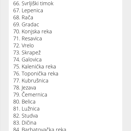
66. Svrljiški timok
67. Lepenica
68. Rača
69. Gradac
70. Konjska reka
71. Resavica
72. Vrelo
73. Skrapež
74. Galovica
75. Kalenićka reka
76. Toponička reka
77. Kubrušnica
78. Jezava
79. Čemernica
80. Belica
81. Lužnica
82. Studva
83. Dičina
84. Barbatovačka reka