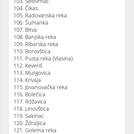
103. Šelovrnac
104. Čikas
105. Radovanska reka
106. Šumanka
107. Bitva
108. Banjska reka
109. Ribarska reka
110. Borovštica
111. Pusta reka (Vlasina)
112. Keveriš
113. Murgovica
114. Krivaja
115. Jovanovačka reka
116. Bolečica
117. Rdžavica
118. Linovštica
119. Sakinac
120. Ždraljica
121. Golema reka