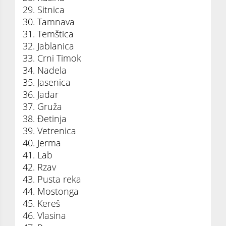
29. Sitnica
30. Tamnava
31. Temštica
32. Jablanica
33. Crni Timok
34. Nadela
35. Jasenica
36. Jadar
37. Gruža
38. Đetinja
39. Vetrenica
40. Jerma
41. Lab
42. Rzav
43. Pusta reka
44. Mostonga
45. Kereš
46. Vlasina