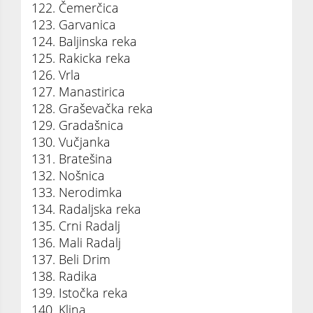
122. Čemerčica
123. Garvanica
124. Baljinska reka
125. Rakicka reka
126. Vrla
127. Manastirica
128. Graševačka reka
129. Gradašnica
130. Vučjanka
131. Bratešina
132. Nošnica
133. Nerodimka
134. Radaljska reka
135. Crni Radalj
136. Mali Radalj
137. Beli Drim
138. Radika
139. Istočka reka
140. Klina