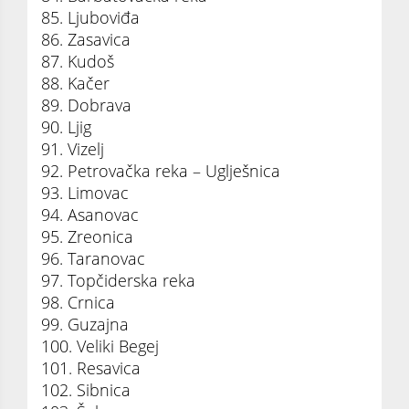
85. Ljuboviđa
86. Zasavica
87. Kudoš
88. Kačer
89. Dobrava
90. Ljig
91. Vizelj
92. Petrovačka reka – Uglješnica
93. Limovac
94. Asanovac
95. Zreonica
96. Taranovac
97. Topčiderska reka
98. Crnica
99. Guzajna
100. Veliki Begej
101. Resavica
102. Sibnica