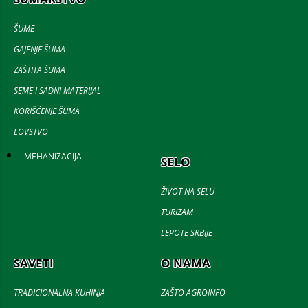
ŠUME
GAJENJE ŠUMA
ZAŠTITA ŠUMA
SEME I SADNI MATERIJAL
KORIŠĆENJE ŠUMA
LOVSTVO
MEHANIZACIJA
SELO
ŽIVOT NA SELU
TURIZAM
LEPOTE SRBIJE
SAVETI
O NAMA
TRADICIONALNA KUHINJA
ZAŠTO AGROINFO