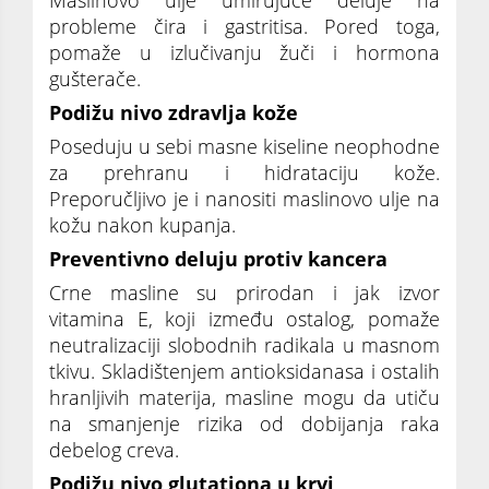
Maslinovo ulje umirujuće deluje na
probleme čira i gastritisa. Pored toga,
pomaže u izlučivanju žuči i hormona
gušterače.
Podižu nivo zdravlja kože
Poseduju u sebi masne kiseline neophodne
za prehranu i hidrataciju kože.
Preporučljivo je i nanositi maslinovo ulje na
kožu nakon kupanja.
Preventivno deluju protiv kancera
Crne masline su prirodan i jak izvor
vitamina E, koji između ostalog, pomaže
neutralizaciji slobodnih radikala u masnom
tkivu. Skladištenjem antioksidanasa i ostalih
hranljivih materija, masline mogu da utiču
na smanjenje rizika od dobijanja raka
debelog creva.
Podižu nivo glutationa u krvi