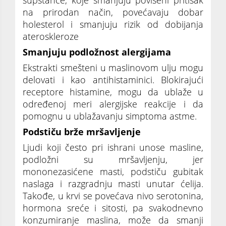
na prirodan način, povećavaju dobar
holesterol i smanjuju rizik od dobijanja
ateroskleroze
Smanjuju podložnost alergijama
Ekstrakti smešteni u maslinovom ulju mogu
delovati i kao antihistaminici. Blokirajući
receptore histamine, mogu da ublaže u
određenoj meri alergijske reakcije i da
pomognu u ublažavanju simptoma astme.
Podstiču brže mršavljenje
Ljudi koji često pri ishrani unose masline,
podložni su mršavljenju, jer
mononezasićene masti, podstiču gubitak
naslaga i razgradnju masti unutar ćelija.
Takođe, u krvi se povećava nivo serotonina,
hormona sreće i sitosti, pa svakodnevno
konzumiranje maslina, može da smanji