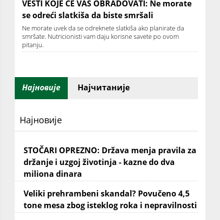
VESTI KOJE ĆE VAS OBRADOVATI: Ne morate
se odreći slatkiša da biste smršali
Ne morate uvek da se odreknete slatkiša ako planirate da
smršate. Nutricionisti vam daju korisne savete po ovom
pitanju.
Најновије
Најчитаније
Најновије
STOČARI OPREZNO: Država menja pravila za
držanje i uzgoj životinja - kazne do dva
miliona dinara
Veliki prehrambeni skandal? Povučeno 4,5
tone mesa zbog isteklog roka i nepravilnosti