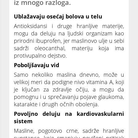
iz mnogo razloga.
Ublažavaju osećaj bolova u telu
Antioksidansi i druge hranljive materije,
mogu da deluju na ljudski organizam kao
prirodni ibuprofen, jer maslinovo ulje u sebi
sadrži oleocanthal, materiju koja ima
protivupalno dejstvo.
Poboljšavaju vid
Samo nekoliko maslina dnevno, može u
velikoj meri da podigne nivo vitamina A, koji
je ključan za zdravlje očiju, a mogu da
pomognu i u sprečavanju pojave glaukoma,
katarakte i drugih očnih obolenja.
Povoljno deluju na kardiovaskularni
sistem
Masline, pogotovo crne, sadrže hranljive
supstance, koje smanjuju povišeni pritisak