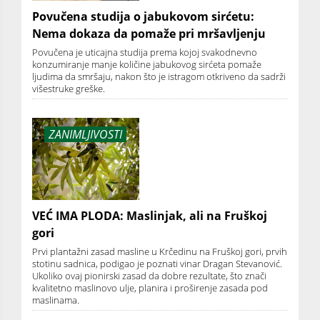
Povučena studija o jabukovom sirćetu:
Nema dokaza da pomaže pri mršavljenju
Povučena je uticajna studija prema kojoj svakodnevno
konzumiranje manje količine jabukovog sirćeta pomaže
ljudima da smršaju, nakon što je istragom otkriveno da sadrži
višestruke greške.
ZANIMLJIVOSTI
VEĆ IMA PLODA: Maslinjak, ali na Fruškoj
gori
Prvi plantažni zasad masline u Krčedinu na Fruškoj gori, prvih
stotinu sadnica, podigao je poznati vinar Dragan Stevanović.
Ukoliko ovaj pionirski zasad da dobre rezultate, što znači
kvalitetno maslinovo ulje, planira i proširenje zasada pod
maslinama.