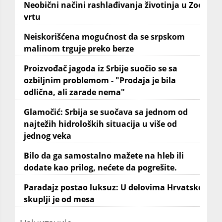
Neobični načini rashlađivanja životinja u Zoo
vrtu
Neiskorišćena mogućnost da se srpskom
malinom trguje preko berze
Proizvođač jagoda iz Srbije suočio se sa
ozbiljnim problemom - "Prodaja je bila
odlična, ali zarade nema"
Glamočić: Srbija se suočava sa jednom od
najtežih hidroloških situacija u više od
jednog veka
Bilo da ga samostalno mažete na hleb ili
dodate kao prilog, nećete da pogrešite.
Paradajz postao luksuz: U delovima Hrvatske
skuplji je od mesa