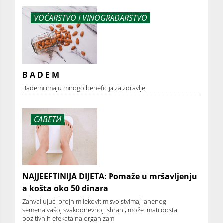
VOĆARSTVO I VINOGRADARSTVO
B A D E M
Bademi imaju mnogo beneficija za zdravlje
САВЕТИ
NAJJEEFTINIJA DIJETA: Pomaže u mršavljenju
a košta oko 50 dinara
Zahvaljujući brojnim lekovitim svojstvima, lanenog
semena vašoj svakodnevnoj ishrani, može imati dosta
pozitivnih efekata na organizam.