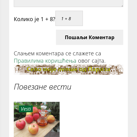
Колико је 1 + 8?
Пошаљи Коментар
Слањем коментара се слажете са
Правилима коришћења
овог сајта.
Повезане вести
Vesti