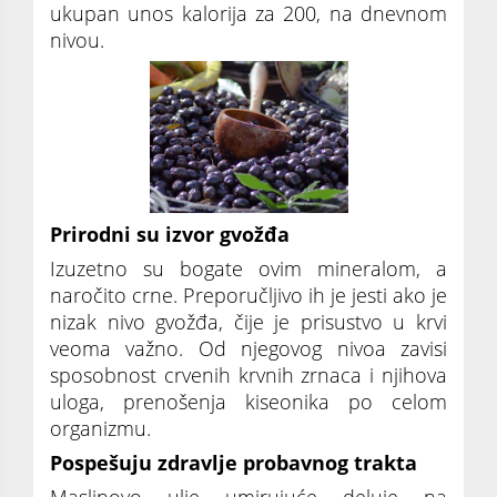
ukupan unos kalorija za 200, na dnevnom
nivou.
Prirodni su izvor gvožđa
Izuzetno su bogate ovim mineralom, a
naročito crne. Preporučljivo ih je jesti ako je
nizak nivo gvožđa, čije je prisustvo u krvi
veoma važno. Od njegovog nivoa zavisi
sposobnost crvenih krvnih zrnaca i njihova
uloga, prenošenja kiseonika po celom
organizmu.
Pospešuju zdravlje probavnog trakta