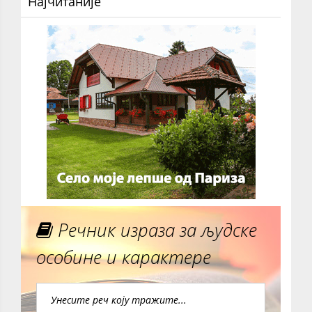
Најчитаније
Речник израза за људске
особине и карактере