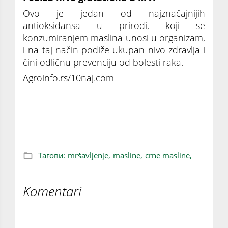
Ovo je jedan od najznačajnijih
antioksidansa u prirodi, koji se
konzumiranjem maslina unosi u organizam,
i na taj način podiže ukupan nivo zdravlja i
čini odličnu prevenciju od bolesti raka.
Agroinfo.rs/10naj.com
Zašto je dobro jesti MASLINE 10 dobrih
razloga
Тагови:
mršavljenje,
masline,
crne masline,
Komentari