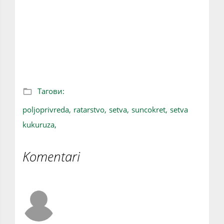
U Srbiji se očekuje setva kukuruza na 1,3
miliona hektara, sve oči uprte u
poljoprivrednike
Тагови:
poljoprivreda,
ratarstvo,
setva,
suncokret,
setva
kukuruza,
Komentari