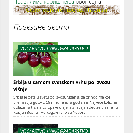
Правилима коришћења
овог сајта.
Повезане вести
VOĆARSTVO I VINOGRADARSTVO
Srbija u samom svetskom vrhu po izvozu
višnje
Srbija je peta u svetu po izvozu višanja, sa prihodima koji
premašuju gotovo 59 miliona evra godišnje. Najveće količine
odlaze na tržišta Evropske unije, a značajan deo se plasira i u
Rusiju i Bosnu i Hercegovinu, pišu Novosti.
VOĆARSTVO I VINOGRADARSTVO