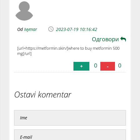
Od
Ivymar
2023-07-19 10:16:42
Одговори
[url=https://metformin.skin/]where to buy metformin 500
mg[/url]
0
0
+
-
Ostavi komentar