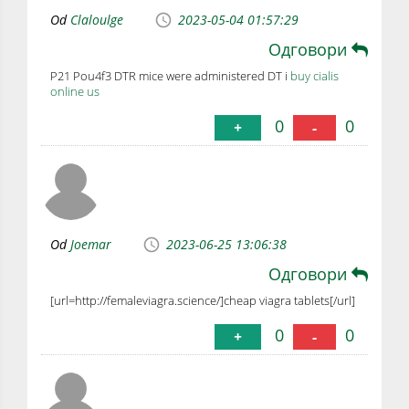
Od
Claloulge
2023-05-04 01:57:29
Одговори
P21 Pou4f3 DTR mice were administered DT i
buy cialis
online us
0
0
+
-
Od
Joemar
2023-06-25 13:06:38
Одговори
[url=http://femaleviagra.science/]cheap viagra tablets[/url]
0
0
+
-