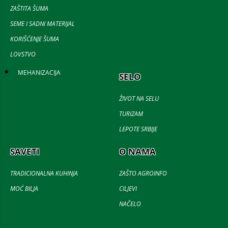
ZAŠTITA ŠUMA
SEME I SADNI MATERIJAL
KORIŠĆENJE ŠUMA
LOVSTVO
MEHANIZACIJA
SELO
ŽIVOT NA SELU
TURIZAM
LEPOTE SRBIJE
SAVETI
O NAMA
TRADICIONALNA KUHINJA
ZAŠTO AGROINFO
MOĆ BILJA
CILJEVI
NAČELO