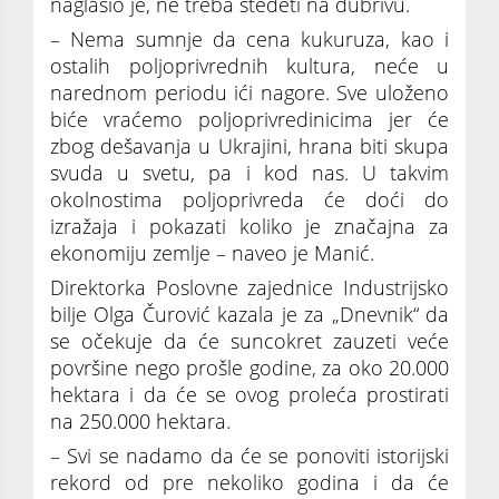
naglasio je, ne treba štedeti na đubrivu.
– Nema sumnje da cena kukuruza, kao i
ostalih poljoprivrednih kultura, neće u
narednom periodu ići nagore. Sve uloženo
biće vraćemo poljoprivredinicima jer će
zbog dešavanja u Ukrajini, hrana biti skupa
svuda u svetu, pa i kod nas. U takvim
okolnostima poljoprivreda će doći do
izražaja i pokazati koliko je značajna za
ekonomiju zemlje – naveo je Manić.
Direktorka Poslovne zajednice Industrijsko
bilje Olga Čurović kazala je za „Dnevnik“ da
se očekuje da će suncokret zauzeti veće
površine nego prošle godine, za oko 20.000
hektara i da će se ovog proleća prostirati
na 250.000 hektara.
– Svi se nadamo da će se ponoviti istorijski
rekord od pre nekoliko godina i da će