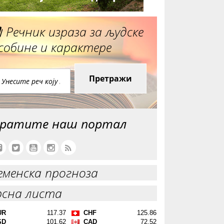
Речник израза за људске
собине и карактере
Претражи
ратите наш портал
еменска прогноза
рсна листа