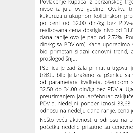
Povlačenje kupaca iz berzanskog trg
nivoe iz jula ove godine. Ovakva t
kukuruza u ukupnom količinskom pro
po ceni od 32,00 din/kg bez PDV-a
realizovana cena dostigla nivo od 3
dana ranije ovo je pad od 2,72%. Po
din/kg sa PDV-om). Kada uporedimo s
bio primetan silazni cenovni trend,
prošlogodišnju.
Pšenica je zadržala primat u trgovanj
tržištu bilo je izraženo za pšenicu s
od parametara kvaliteta, pšenicom
32,50 do 34,00 din/kg bez PDV-a. Ug
preuzimanjem januar/februar zaključe
PDV-a. Nedeljni ponder iznosi 33,63
odnosu na nedelju dana ranije, cena j
Nešto veća aktivnost u odnosu na pr
početka nedelje prisutne su cenovne 