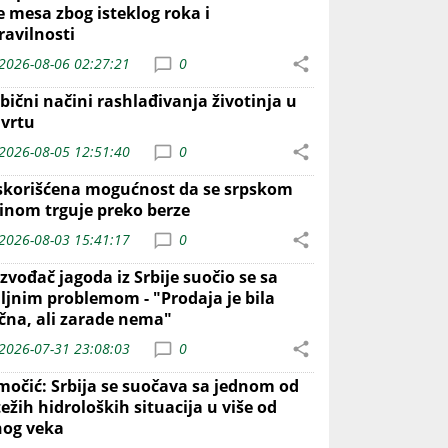
e mesa zbog isteklog roka i
ravilnosti
2026-08-06 02:27:21
0
bični načini rashlađivanja životinja u
 vrtu
2026-08-05 12:51:40
0
skorišćena mogućnost da se srpskom
inom trguje preko berze
2026-08-03 15:41:17
0
zvođač jagoda iz Srbije suočio se sa
iljnim problemom - "Prodaja je bila
ična, ali zarade nema"
2026-07-31 23:08:03
0
močić: Srbija se suočava sa jednom od
ežih hidroloških situacija u više od
nog veka