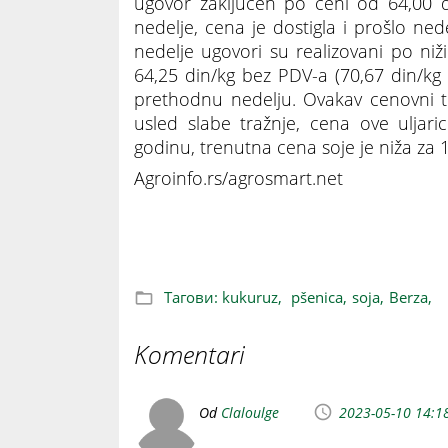
ugovor zaključen po ceni od 64,00 d
nedelje, cena je dostigla i prošlo ned
nedelje ugovori su realizovani po n
64,25 din/kg bez PDV-a (70,67 din/k
prethodnu nedelju. Ovakav cenovni t
usled slabe tražnje, cena ove uljar
godinu, trenutna cena soje je niža za 
Agroinfo.rs/agrosmart.net
BERZA: Kukuruz 31, pšenica do 34 dina
Тагови:
kukuruz,
pšenica,
soja,
Berza,
Komentari
Od
Claloulge
2023-05-10 14:1