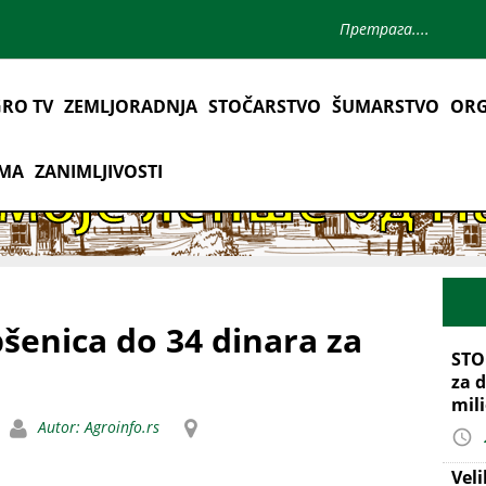
RO TV
ZEMLJORADNJA
STOČARSTVO
ŠUMARSTVO
ORG
AMA
ZANIMLJIVOSTI
šenica do 34 dinara za
STO
za d
mil
Autor: Agroinfo.rs
Vel