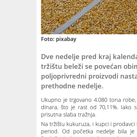
Foto: pixabay
Dve nedelje pred kraj kalen
tržištu beleži se povećan obi
poljoprivredni proizvodi nasta
prethodne nedelje.
Ukupno je trgovano 4.080 tona robe, č
dinara, što je rast od 70,11%. Iako s
prisutna slaba tražnja.
Na tržištu kukuruza, i kupci i prodavc
period. Od početka nedelje bila j