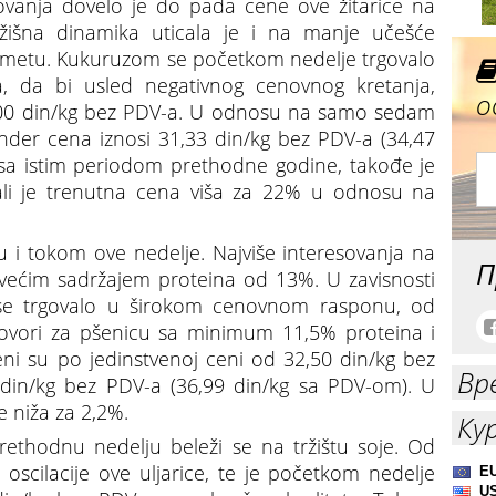
ovanja dovelo je do pada cene ove žitarice na
ržišna dinamika uticala je i na manje učešće
metu. Kukuruzom se početkom nedelje trgovalo
, da bi usled negativnog cenovnog kretanja,
о
1,00 din/kg bez PDV-a. U odnosu na samo sedam
nder cena iznosi 31,33 din/kg bez PDV-a (34,47
a istim periodom prethodne godine, takođe je
 ali je trenutna cena viša za 22% u odnosu na
u i tokom ove nedelje. Najviše interesovanja na
П
a većim sadržajem proteina od 13%. U zavisnosti
 se trgovalo u širokom cenovnom rasponu, od
ovori za pšenicu sa minimum 11,5% proteina i
ni su po jedinstvenoj ceni od 32,50 din/kg bez
Вр
 din/kg bez PDV-a (36,99 din/kg sa PDV-om). U
e niža za 2,2%.
Ку
ethodnu nedelju beleži se na tržištu soje. Od
oscilacije ove uljarice, te je početkom nedelje