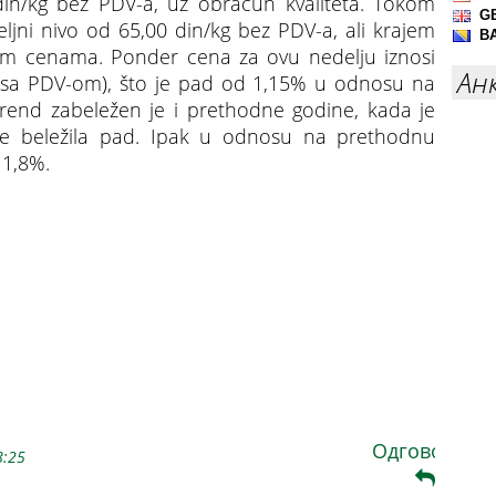
in/kg bez PDV-a, uz obračun kvaliteta. Tokom
eljni nivo od 65,00 din/kg bez PDV-a, ali krajem
ižim cenama. Ponder cena za ovu nedelju iznosi
Ан
g sa PDV-om), što je pad od 1,15% u odnosu na
rend zabeležen je i prethodne godine, kada je
ice beležila pad. Ipak u odnosu na prethodnu
11,8%.
ra za kilogram
Одговори
8:25