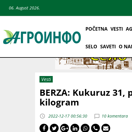
06. August 2026.
POČETNA
VESTI
AG
SELO
SAVETI
O N
Vesti
BERZA: Kukuruz 31, p
kilogram
2022-12-17 00:56:30
10 komentara