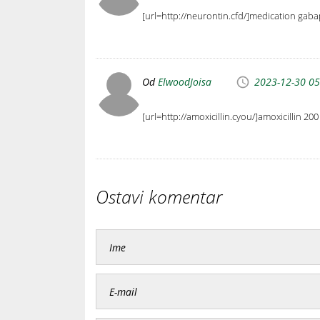
[url=http://neurontin.cfd/]medication gaba
Od
ElwoodJoisa
2023-12-30 05
[url=http://amoxicillin.cyou/]amoxicillin 200
Ostavi komentar