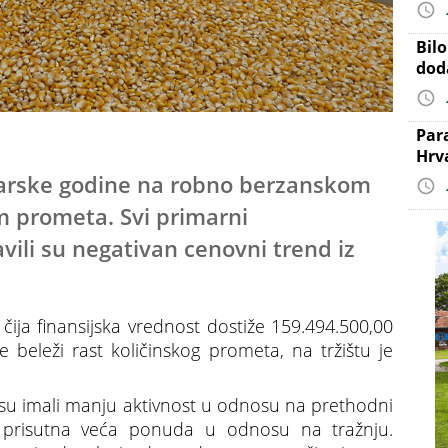
Bil
dod
Par
Hrv
darske godine na robno berzanskom
m prometa. Svi primarni
vili su negativan cenovni trend iz
ija finansijska vrednost dostiže 159.494.500,00
e beleži rast količinskog prometa, na tržištu je
i su imali manju aktivnost u odnosu na prethodni
e prisutna veća ponuda u odnosu na tražnju.