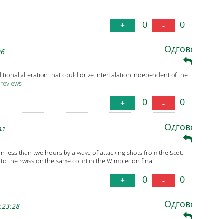
0
0
+
-
Одговори
06
itional alteration that could drive intercalation independent of the
 reviews
0
0
+
-
Одговори
41
n less than two hours by a wave of attacking shots from the Scot,
 to the Swiss on the same court in the Wimbledon final
0
0
+
-
Одговори
:23:28