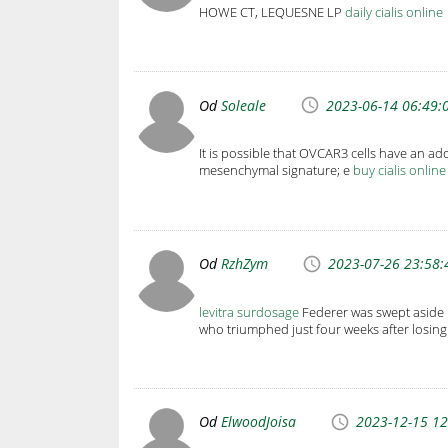
HOWE CT, LEQUESNE LP
daily cialis online
Od
Soleale
2023-06-14 06:49:
It is possible that OVCAR3 cells have an add
mesenchymal signature; e
buy cialis online
Od
RzhZym
2023-07-26 23:58:
levitra surdosage
Federer was swept aside i
who triumphed just four weeks after losing
Od
ElwoodJoisa
2023-12-15 12