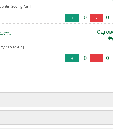
pentin 300mg[/url]
0
0
+
-
Одговори
:38:15
 mg tablet[/url]
0
0
+
-