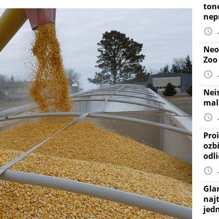
ton
nep
Neo
Zoo
Nei
mal
Proi
ozb
odl
Gla
najt
jed