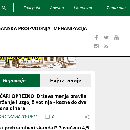
Галерија
Архива
Контакт
Ћирилица
ANSKA PROIZVODNJA
MEHANIZACIJA
Најновије
Најчитаније
ČARI OPREZNO: Država menja pravila
ržanje i uzgoj životinja - kazne do dva
iona dinara
2026-08-06 03:18:33
0
iki prehrambeni skandal? Povučeno 4,5