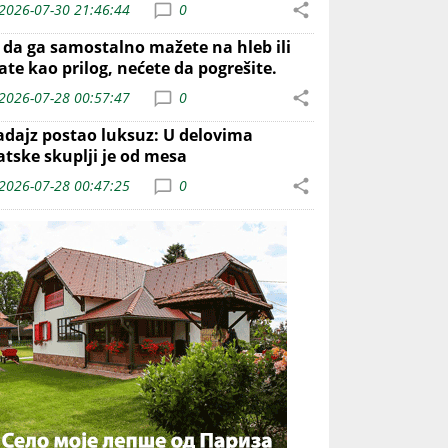
2026-07-30 21:46:44
0
o da ga samostalno mažete na hleb ili
ate kao prilog, nećete da pogrešite.
2026-07-28 00:57:47
0
adajz postao luksuz: U delovima
atske skuplji je od mesa
2026-07-28 00:47:25
0