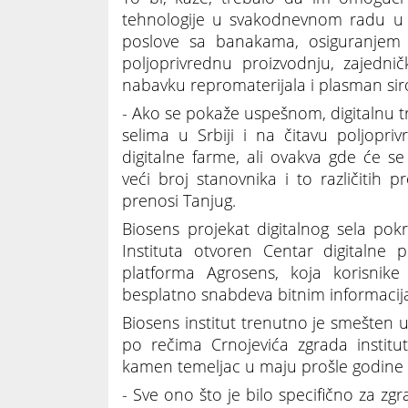
tehnologije u svakodnevnom radu u po
poslove sa banakama, osiguranjem i 
poljoprivrednu proizvodnju, zajedni
nabavku repromaterijala i plasman sir
- Ako se pokaže uspešnom, digitalnu
selima u Srbiji i na čitavu poljopr
digitalne farme, ali ovakva gde će s
veći broj stanovnika i to različitih pr
prenosi Tanjug.
Biosens projekat digitalnog sela pok
Instituta otvoren Centar digitalne 
platforma Agrosens, koja korisn
besplatno snabdeva bitnim informacijam
Biosens institut trenutno je smešten 
po rečima Crnojevića zgrada institu
kamen temeljac u maju prošle godine s
- Sve ono što je bilo specifično za zgr