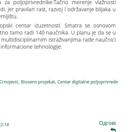
a za poljoprivrednike.Tačno merenje vlažnosti
i, jer pravilan rast, razvoj i održavanje biljaka u
mljištu.
ropski centar izuzetnosti. Smatra se osnovom
tno tamo radi 140 naučnika. U planu je da se u
 multidisciplinarnim istraživanjima rade naučnici
a informacione tehnologije.
privrede, PRVO DIGITALNO SELO U SRBIJI
Crnojević,
Biosens projekat,
Centar digitalne poljoprivrede
Одговори
32:18