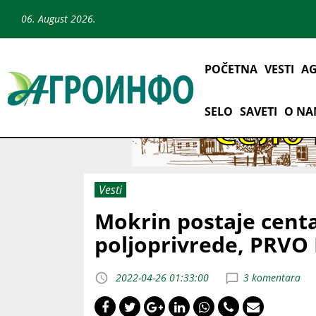
06. August 2026.
POČETNA
VESTI
AG
SELO
SAVETI
O N
Vesti
Mokrin postaje cent
poljoprivrede, PRVO
2022-04-26 01:33:00
3 komentara