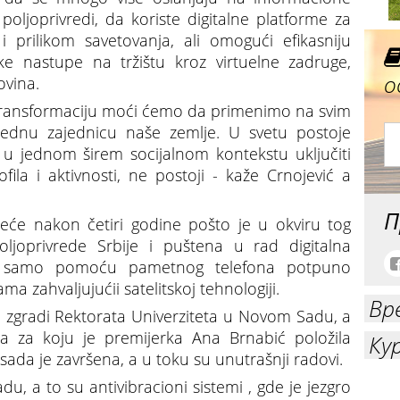
ljoprivredi, da koriste digitalne platforme za
prilikom savetovanja, ali omogući efikasniju
čke nastupe na tržištu kroz virtuelne zadruge,
о
ovina.
 transformaciju moći ćemo da primenimo na svim
ivrednu zajednicu naše zemlje. U svetu postoje
e u jednom širem socijalnom kontekstu uključiti
ofila i aktivnosti, ne postoji - kaže Crnojević a
П
reće nakon četiri godine pošto je u okviru tog
poljoprivrede Srbije i puštena u rad digitalna
ike samo pomoću pametnog telefona potpuno
a zahvaljujućii satelitskoj tehnologiji.
Вр
u zgradi Rektorata Univerziteta u Novom Sadu, a
ta za koju je premijerka Ana Brnabić položila
Ку
ada je završena, a u toku su unutrašnji radovi.
adu, a to su antivibracioni sistemi , gde je jezgro