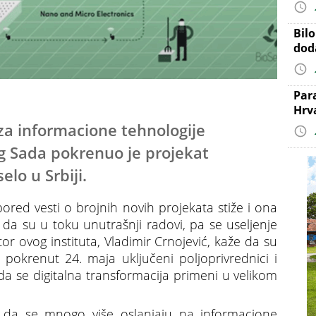
Bil
dod
Par
Hrv
 za informacione tehnologije
g Sada pokrenuo je projekat
elo u Srbiji.
ored vesti o brojnih novih projekata stiže i ona
 da su u toku unutrašnji radovi, pa se useljenje
or ovog instituta, Vladimir Crnojević, kaže da su
i pokrenut 24. maja uključeni poljoprivrednici i
 da se digitalna transformacija primeni u velikom
 da se mnogo više oslanjaju na informacione