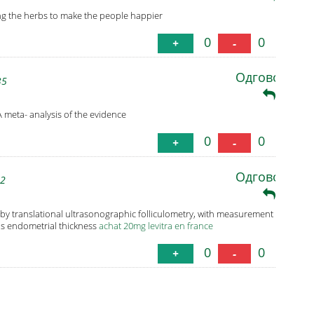
ing the herbs to make the people happier
0
0
+
-
Одговори
35
 meta- analysis of the evidence
0
0
+
-
Одговори
32
by translational ultrasonographic folliculometry, with measurement
 as endometrial thickness
achat 20mg levitra en france
0
0
+
-