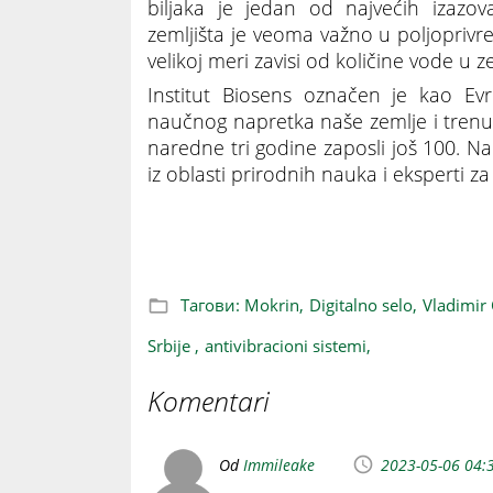
biljaka je jedan od najvećih izazov
zemljišta je veoma važno u poljoprivred
velikoj meri zavisi od količine vode u ze
Institut Biosens označen je kao Ev
naučnog napretka naše zemlje i trenu
naredne tri godine zaposli još 100. Na
iz oblasti prirodnih nauka i eksperti z
Mokrin postaje centar savremene poljo
Тагови:
Mokrin,
Digitalno selo,
Vladimir 
Srbije ,
antivibracioni sistemi,
Komentari
Od
Immileake
2023-05-06 04: