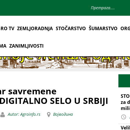
RO TV
ZEMLJORADNJA
STOČARSTVO
ŠUMARSTVO
ORG
AMA
ZANIMLJIVOSTI
ar savremene
STO
 DIGITALNO SELO U SRBIJI
za d
mil
Autor: Agroinfo.rs
Војводина
Vel