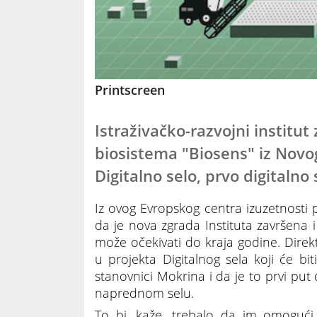
Printscreen
Istraživačko-razvojni institut
biosistema "Biosens" iz Novo
Digitalno selo, prvo digitalno s
Iz ovog Evropskog centra izuzetnosti p
da je nova zgrada Instituta završena i
može očekivati do kraja godine. Direkt
u projekta Digitalnog sela koji će bit
stanovnici Mokrina i da je to prvi put
naprednom selu.
To bi, kaže, trebalo da im omogući