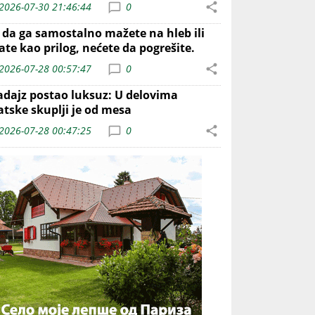
2026-07-30 21:46:44
0
o da ga samostalno mažete na hleb ili
ate kao prilog, nećete da pogrešite.
2026-07-28 00:57:47
0
adajz postao luksuz: U delovima
atske skuplji je od mesa
2026-07-28 00:47:25
0