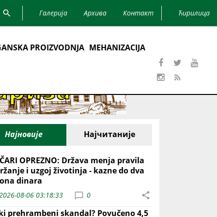
Галерија
Архива
Контакт
Ћирилица
ANSKA PROIZVODNJA
MEHANIZACIJA
Најновије
Најчитаније
ČARI OPREZNO: Država menja pravila
ržanje i uzgoj životinja - kazne do dva
iona dinara
2026-08-06 03:18:33
0
iki prehrambeni skandal? Povučeno 4,5