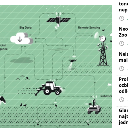
ton
nep
Neo
Zoo
Nei
mal
Proi
ozb
odl
Gla
najt
jed