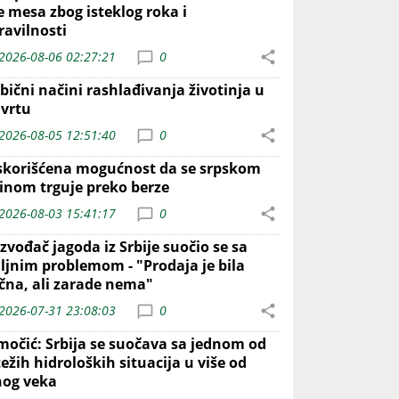
e mesa zbog isteklog roka i
ravilnosti
2026-08-06 02:27:21
0
bični načini rashlađivanja životinja u
 vrtu
2026-08-05 12:51:40
0
skorišćena mogućnost da se srpskom
inom trguje preko berze
2026-08-03 15:41:17
0
zvođač jagoda iz Srbije suočio se sa
iljnim problemom - "Prodaja je bila
ična, ali zarade nema"
2026-07-31 23:08:03
0
močić: Srbija se suočava sa jednom od
ežih hidroloških situacija u više od
nog veka