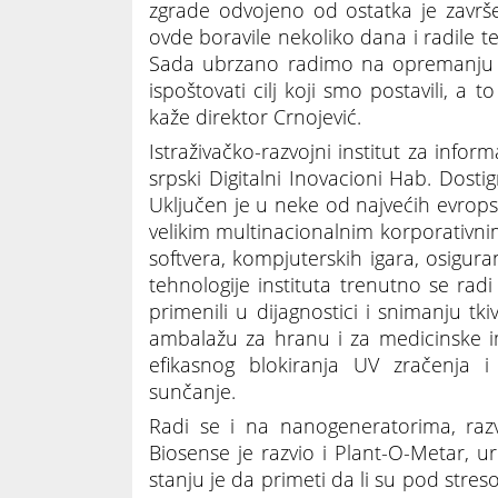
zgrade odvojeno od ostatka je završ
ovde boravile nekoliko dana i radile te
Sada ubrzano radimo na opremanju 
ispoštovati cilj koji smo postavili, 
kaže direktor Crnojević.
Istraživačko-razvojni institut za info
srpski Digitalni Inovacioni Hab. Dosti
Uključen je u neke od najvećih evropsk
velikim multinacionalnim korporativnim 
softvera, kompjuterskih igara, osigur
tehnologije instituta trenutno se radi
primenili u dijagnostici i snimanju tki
ambalažu za hranu i za medicinske i
efikasnog blokiranja UV zračenja 
sunčanje.
Radi se i na nanogeneratorima, razv
Biosense je razvio i Plant-O-Metar, ure
stanju je da primeti da li su pod stres