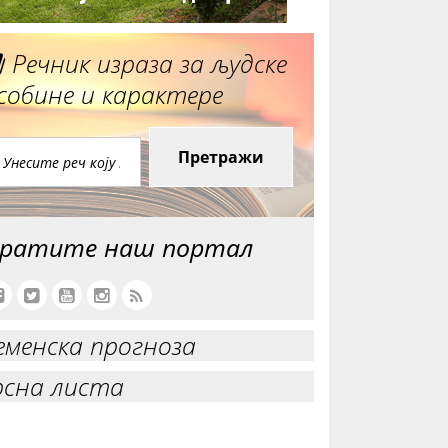
Речник израза за људске
собине и карактере
Претражи
ратите наш портал
еменска прогноза
рсна листа