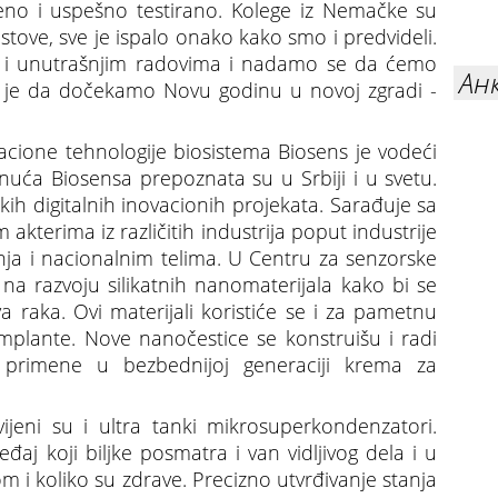
eno i uspešno testirano. Kolege iz Nemačke su
stove, sve je ispalo onako kako smo i predvideli.
i unutrašnjim radovima i nadamo se da ćemo
Ан
a to je da dočekamo Novu godinu u novoj zgradi -
rmacione tehnologije biosistema Biosens je vodeći
gnuća Biosensa prepoznata su u Srbiji i u svetu.
ih digitalnih inovacionih projekata. Sarađuje sa
akterima iz različitih industrija poput industrije
anja i nacionalnim telima. U Centru za senzorske
 na razvoju silikatnih nanomaterijala kako bi se
va raka. Ovi materijali koristiće se i za pametnu
mplante. Nove nanočestice se konstruišu i radi
i primene u bezbednijoj generaciji krema za
ijeni su i ultra tanki mikrosuperkondenzatori.
đaj koji biljke posmatra i van vidljivog dela i u
om i koliko su zdrave. Precizno utvrđivanje stanja