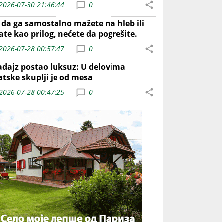
2026-07-30 21:46:44
0
o da ga samostalno mažete na hleb ili
ate kao prilog, nećete da pogrešite.
2026-07-28 00:57:47
0
adajz postao luksuz: U delovima
atske skuplji je od mesa
2026-07-28 00:47:25
0