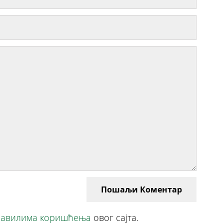
Пошаљи Коментар
авилима коришћења
овог сајта.