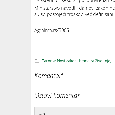
i Klastera 5 - Resursi, poljoprivreda i k
Ministarstvo navodi i da novi zakon neć
su svi postojeći troškovi već definisan
Agroinfo.rs/B06S
Novi zakon o hrani za životinje: Biznis
Тагови:
Novi zakon,
hrana za životinje,
Komentari
Ostavi komentar