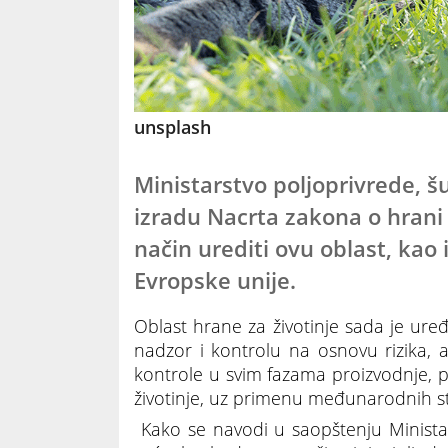
unsplash
Ministarstvo poljoprivrede, š
izradu Nacrta zakona o hrani z
način urediti ovu oblast, kao
Evropske unije.
Oblast hrane za životinje sada je uređ
nadzor i kontrolu na osnovu rizika,
kontrole u svim fazama proizvodnje, pr
životinje, uz primenu međunarodnih s
Kako se navodi u saopštenju Ministars