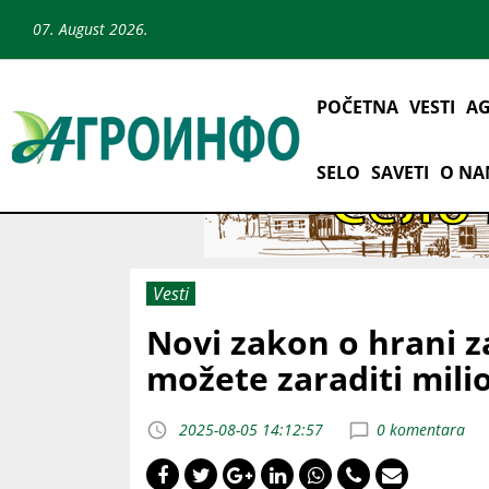
07. August 2026.
POČETNA
VESTI
AG
SELO
SAVETI
O N
Vesti
Novi zakon o hrani za
možete zaraditi mili
2025-08-05 14:12:57
0 komentara