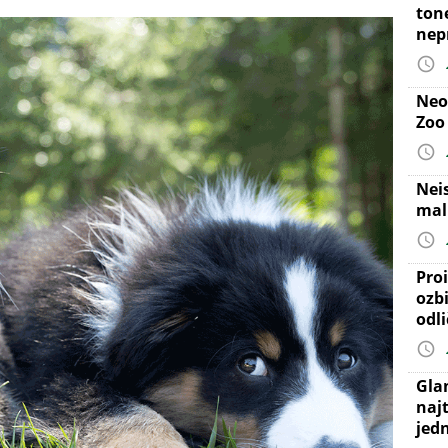
ton
nep
Neo
Zoo
Nei
mal
Proi
ozb
odl
Gla
najt
jed