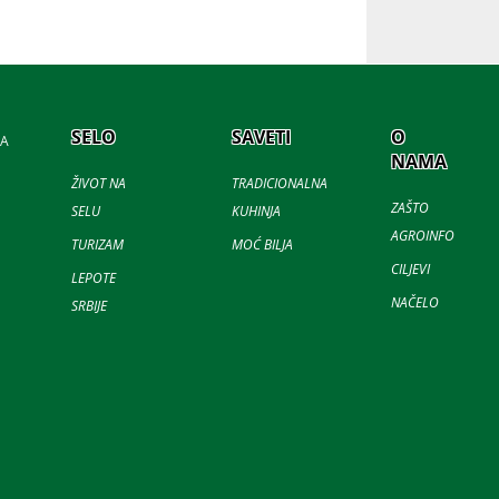
SELO
SAVETI
O
JA
NAMA
ŽIVOT NA
TRADICIONALNA
ZAŠTO
SELU
KUHINJA
AGROINFO
TURIZAM
MOĆ BILJA
CILJEVI
LEPOTE
NAČELO
SRBIJE