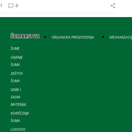
01
0
ŠUMARSTVO
ORGANSKA PROIZVODNJA
MEHANIZACI
ŠUME
GAJENJE
ŠUMA
ZAŠTITA
ŠUMA
SEME I
SADNI
MATERIJAL
KORIŠĆENJE
ŠUMA
LOVSTVO