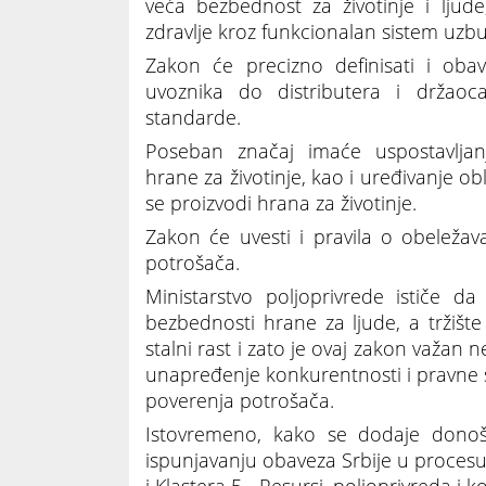
veća bezbednost za životinje i ljude
zdravlje kroz funkcionalan sistem uzbu
Zakon će precizno definisati i ob
uvoznika do distributera i držaoca 
standarde.
Poseban značaj imaće uspostavljanj
hrane za životinje, kao i uređivanje ob
se proizvodi hrana za životinje.
Zakon će uvesti i pravila o obeleža
potrošača.
Ministarstvo poljoprivrede ističe d
bezbednosti hrane za ljude, a tržišt
stalni rast i zato je ovaj zakon važan ne
unapređenje konkurentnosti i pravne s
poverenja potrošača.
Istovremeno, kako se dodaje donoš
ispunjavanju obaveza Srbije u procesu