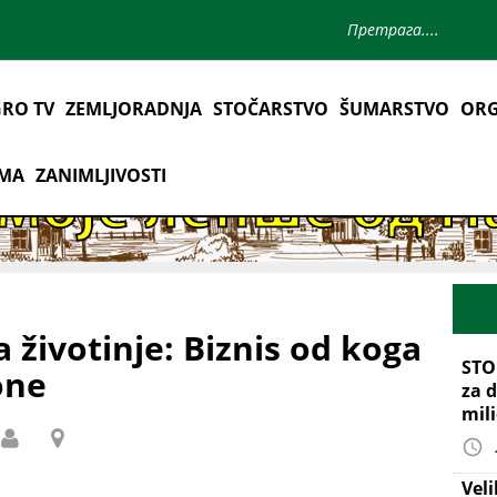
RO TV
ZEMLJORADNJA
STOČARSTVO
ŠUMARSTVO
ORG
AMA
ZANIMLJIVOSTI
 životinje: Biznis od koga
STO
one
za d
mil
Vel