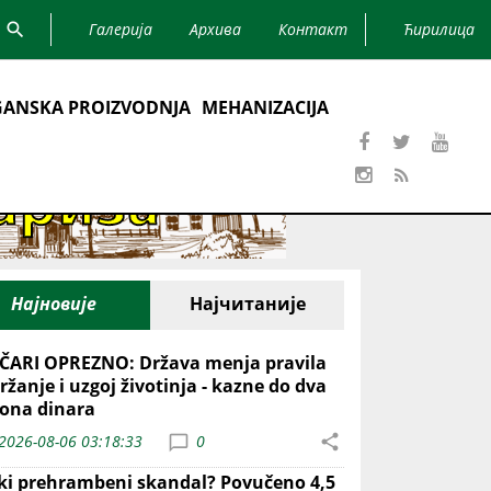
Галерија
Архива
Контакт
Ћирилица
ANSKA PROIZVODNJA
MEHANIZACIJA
Најновије
Најчитаније
ČARI OPREZNO: Država menja pravila
ržanje i uzgoj životinja - kazne do dva
iona dinara
2026-08-06 03:18:33
0
iki prehrambeni skandal? Povučeno 4,5