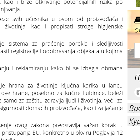
, kao i brže otkrivanje potencijalnih rizika po
njivanja.
aveze svih učesnika u ovom od proizvođača i
životinja, kao i propisati stroge higijenske
о
e sistema za praćenje porekla i sledljivosti
lasti registracije i odobravanja objekata u kojima
vanju i reklamiranju kako bi se izbegla obmana
П
a je hrana za životinje ključna karika u lancu
e ove hrane, posebno za kućne ljubimce, beleži
 samo za zaštitu zdravlja ljudi i životinja, već i za
Вр
igurnosti domaćih proizvođača, kao i za jačanje
Ку
enje ovog zakona predstavlja važan korak u
 pristupanja EU, konkretno u okviru Poglavlja 12