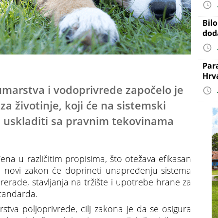
Bil
dod
Par
Hrv
umarstva i vodoprivrede započelo je
a životinje, koji će na sistemski
 i uskladiti sa pravnim tekovinama
ena u različitim propisima, što otežava efikasan
 a novi zakon će doprineti unapređenju sistema
erade, stavljanja na tržište i upotrebe hrane za
tandarda.
tva poljoprivrede, cilj zakona je da se osigura