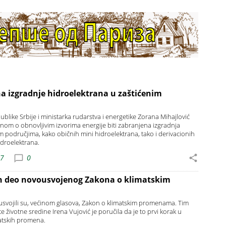
a izgradnje hidroelektrana u zaštićenim
like Srbije i ministarka rudarstva i energetike Zorana Mihajlović
konom o obnovljivim izvorima energije biti zabranjena izgradnja
m područjima, kako običnih mini hidroelektrana, tako i derivacionih
idroelektrana.
47
0
an deo novousvojenog Zakona o klimatskim
 usvojili su, većinom glasova, Zakon o klimatskim promenama. Tim
 životne sredine Irena Vujović je poručila da je to prvi korak u
matskih promena.