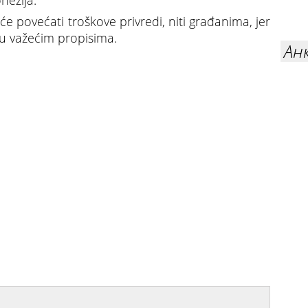
ohezija.
e povećati troškove privredi, niti građanima, jer
i u važećim propisima.
Ан
 od koga možete zaraditi milione