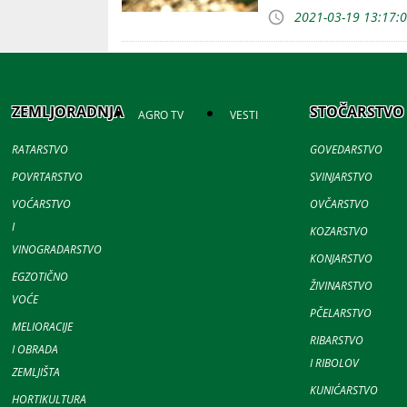
2021-03-19 13:17:
ZEMLJORADNJA
STOČARSTVO
AGRO TV
VESTI
RATARSTVO
GOVEDARSTVO
POVRTARSTVO
SVINJARSTVO
VOĆARSTVO
OVČARSTVO
I
KOZARSTVO
VINOGRADARSTVO
KONJARSTVO
EGZOTIČNO
ŽIVINARSTVO
VOĆE
PČELARSTVO
MELIORACIJE
RIBARSTVO
I OBRADA
I RIBOLOV
ZEMLJIŠTA
KUNIĆARSTVO
HORTIKULTURA