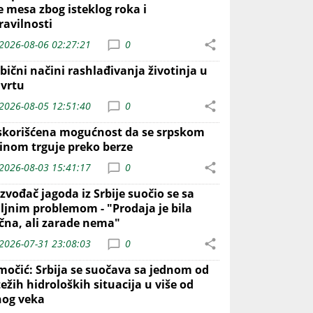
e mesa zbog isteklog roka i
ravilnosti
2026-08-06 02:27:21
0
bični načini rashlađivanja životinja u
 vrtu
2026-08-05 12:51:40
0
skorišćena mogućnost da se srpskom
inom trguje preko berze
2026-08-03 15:41:17
0
zvođač jagoda iz Srbije suočio se sa
iljnim problemom - "Prodaja je bila
ična, ali zarade nema"
2026-07-31 23:08:03
0
močić: Srbija se suočava sa jednom od
ežih hidroloških situacija u više od
nog veka