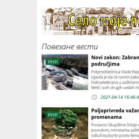
Повезане вести
Novi zakon: Zabran
Vesti
područjima
Potpredsednica Vlade Repub
izjavila je da će novim za
hidroelektrana u zaštićeni
MHE i svih drugih velikih h
2021-04-14 16:46:
Poljoprivreda važ
Vesti
promenama
Poslanici Skupštine Srbije
povodom, ministarka zaštite
odlučnoj borbi protiv kli