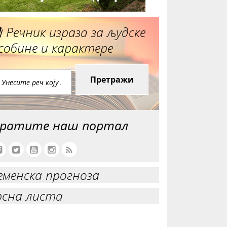
Речник израза за људске
собине и карактере
Претражи
ратите наш портал
еменска прогноза
рсна листа