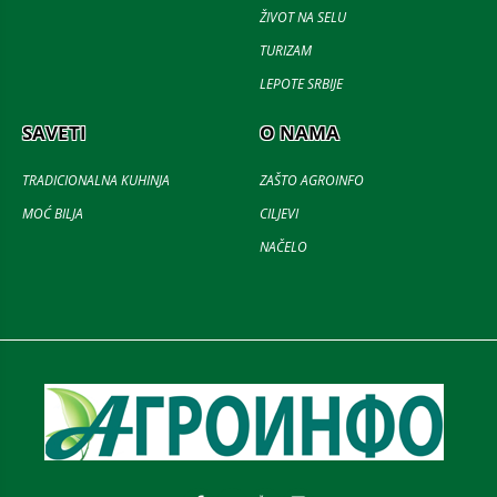
ŽIVOT NA SELU
TURIZAM
LEPOTE SRBIJE
SAVETI
O NAMA
TRADICIONALNA KUHINJA
ZAŠTO AGROINFO
MOĆ BILJA
CILJEVI
NAČELO