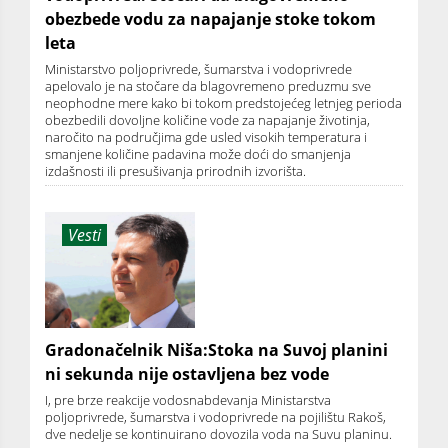
obezbede vodu za napajanje stoke tokom
leta
Ministarstvo poljoprivrede, šumarstva i vodoprivrede
apelovalo je na stočare da blagovremeno preduzmu sve
neophodne mere kako bi tokom predstojećeg letnjeg perioda
obezbedili dovoljne količine vode za napajanje životinja,
naročito na područjima gde usled visokih temperatura i
smanjene količine padavina može doći do smanjenja
izdašnosti ili presušivanja prirodnih izvorišta.
Vesti
Gradonačelnik Niša:Stoka na Suvoj planini
ni sekunda nije ostavljena bez vode
I, pre brze reakcije vodosnabdevanja Ministarstva
poljoprivrede, šumarstva i vodoprivrede na pojilištu Rakoš,
dve nedelje se kontinuirano dovozila voda na Suvu planinu.