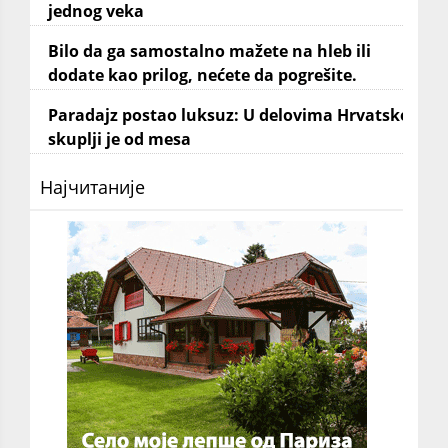
jednog veka
Bilo da ga samostalno mažete na hleb ili
dodate kao prilog, nećete da pogrešite.
Paradajz postao luksuz: U delovima Hrvatske
skuplji je od mesa
Најчитаније