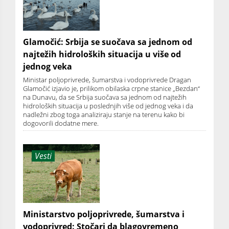
Glamočić: Srbija se suočava sa jednom od
najtežih hidroloških situacija u više od
jednog veka
Ministar poljoprivrede, šumarstva i vodoprivrede Dragan
Glamočić izjavio je, prilikom obilaska crpne stanice „Bezdan“
na Dunavu, da se Srbija suočava sa jednom od najtežih
hidroloških situacija u poslednjih više od jednog veka i da
nadležni zbog toga analiziraju stanje na terenu kako bi
dogovorili dodatne mere.
Vesti
Ministarstvo poljoprivrede, šumarstva i
vodoprivred: Stočari da blagovremeno