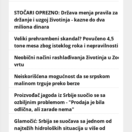
STOČARI OPREZNO: Država menja pravila za
držanje i uzgoj životinja - kazne do dva
miliona dinara
Veliki prehrambeni skandal? Povučeno 4,5
tone mesa zbog isteklog roka i nepravilnosti
Neobični načini rashlađivanja životinja u Zoo
vrtu
Neiskorišćena mogućnost da se srpskom
malinom trguje preko berze
Proizvođač jagoda iz Srbije suočio se sa
ozbiljnim problemom - "Prodaja je bila
odlična, ali zarade nema"
Glamočić: Srbija se suočava sa jednom od
najtežih hidroloških situacija u više od