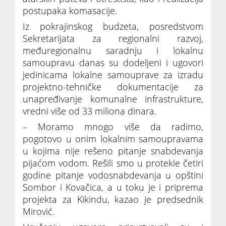
postupaka komasacije.
Iz pokrajinskog budzeta, posredstvom
Sekretarijata za regionalni razvoj,
međuregionalnu saradnju i lokalnu
samoupravu danas su dodeljeni i ugovori
jedinicama lokalne samouprave za izradu
projektno-tehničke dokumentacije za
unapređivanje komunalne infrastrukture,
vredni više od 33 miliona dinara.
– Moramo mnogo više da radimo,
pogotovo u onim lokalnim samoupravama
u kojima nije rešeno pitanje snabdevanja
pijaćom vodom. Rešili smo u protekle četiri
godine pitanje vodosnabdevanja u opštini
Sombor i Kovačica, a u toku je i priprema
projekta za Kikindu, kazao je predsednik
Mirović.