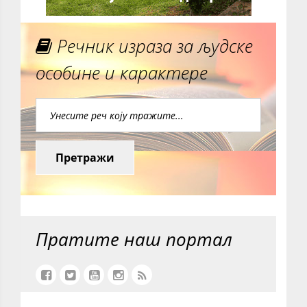
Речник израза за људске
особине и карактере
Претражи
Пратите наш портал