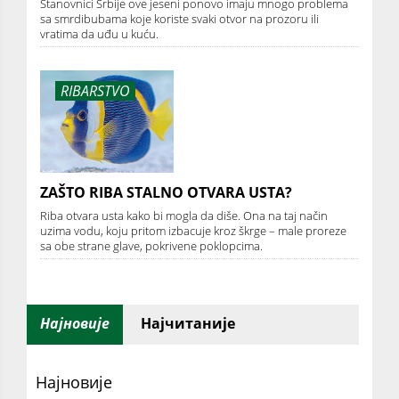
Stanovnici Srbije ove jeseni ponovo imaju mnogo problema
sa smrdibubama koje koriste svaki otvor na prozoru ili
vratima da uđu u kuću.
RIBARSTVO
ZAŠTO RIBA STALNO OTVARA USTA?
Riba otvara usta kako bi mogla da diše. Ona na taj način
uzima vodu, koju pritom izbacuje kroz škrge – male proreze
sa obe strane glave, pokrivene poklopcima.
Најновије
Најчитаније
Најновије