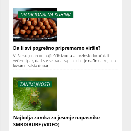
TRADICIONALNA KUHINJA
Da li svi pogrešno pripremamo viršle?
Viršle su jedan od najčešćih izbora za brzinski doručak ili
večeru. Ipak, da li ste se ikada zapitali da li je način na kojih ih
kuvamo zaista dobar
ZANIMLJIVOSTI
Najbolja zamka za jesenje napasnike
SMRDIBUBE (VIDEO)