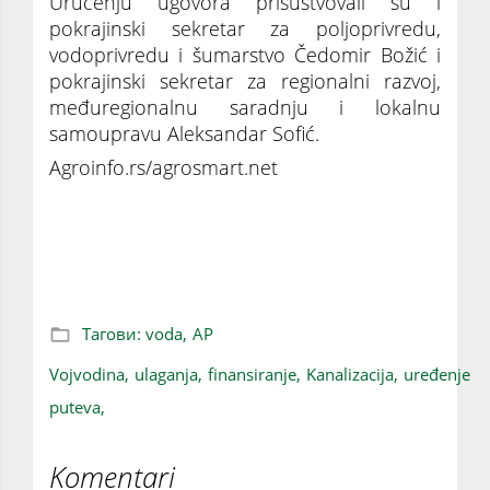
Uručenju ugovora prisustvovali su i
pokrajinski sekretar za poljoprivredu,
vodoprivredu i šumarstvo Čedomir Božić i
pokrajinski sekretar za regionalni razvoj,
međuregionalnu saradnju i lokalnu
samoupravu Aleksandar Sofić.
Agroinfo.rs/agrosmart.net
Vojvodina: 773 miliona za čistu vodu,
kanalizaciju i uređenje puteva
Тагови:
voda,
AP
Vojvodina,
ulaganja,
finansiranje,
Kanalizacija,
uređenje
puteva,
Komentari