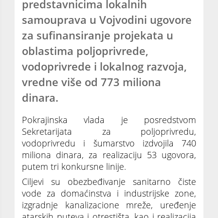
predstavnicima lokalnih
samouprava u Vojvodini ugovore
za sufinansiranje projekata u
oblastima poljoprivrede,
vodoprivrede i lokalnog razvoja,
vredne više od 773 miliona
dinara.
Pokrajinska vlada je posredstvom
Sekretarijata za poljoprivredu,
vodoprivredu i šumarstvo izdvojila 740
miliona dinara, za realizaciju 53 ugovora,
putem tri konkursne linije.
Ciljevi su obezbeđivanje sanitarno čiste
vode za domaćinstva i industrijske zone,
izgradnje kanalizacione mreže, uređenje
atarskih puteva i otrestišta, kao i realizacija