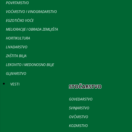
POVRTARSTVO
VOĆARSTVO I VINOGRADARSTVO
EGZOTIČNO VOĆE
MELIORACIJE I OBRADA ZEMLJIŠTA
HORTIKULTURA
LIVADARSTVO
ZAŠTITA BILJA
LEKOVITO I MEDONOSNO BILJE
GLJIVARSTVO
VESTI
STOČARSTVO
GOVEDARSTVO
SVINJARSTVO
OVČARSTVO
KOZARSTVO