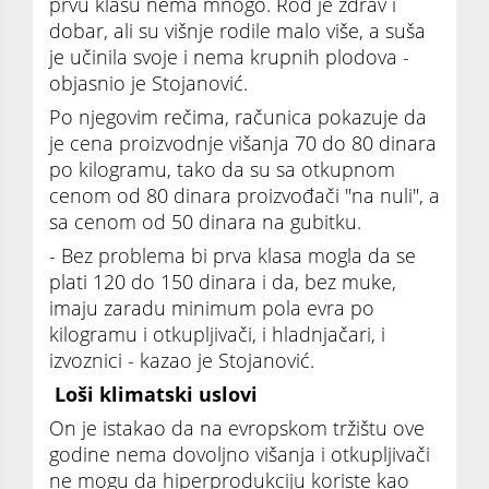
prvu klasu nema mnogo. Rod je zdrav i
dobar, ali su višnje rodile malo više, a suša
je učinila svoje i nema krupnih plodova -
objasnio je Stojanović.
Po njegovim rečima, računica pokazuje da
je cena proizvodnje višanja 70 do 80 dinara
po kilogramu, tako da su sa otkupnom
cenom od 80 dinara proizvođači "na nuli", a
sa cenom od 50 dinara na gubitku.
- Bez problema bi prva klasa mogla da se
plati 120 do 150 dinara i da, bez muke,
imaju zaradu minimum pola evra po
kilogramu i otkupljivači, i hladnjačari, i
izvoznici - kazao je Stojanović.
Loši klimatski uslovi
On je istakao da na evropskom tržištu ove
godine nema dovoljno višanja i otkupljivači
ne mogu da hiperprodukciju koriste kao