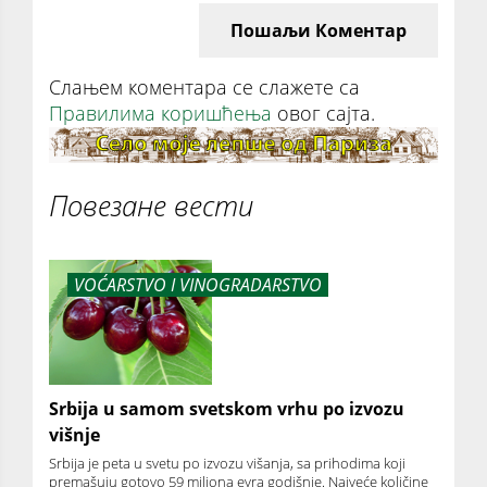
Пошаљи Коментар
Слањем коментара се слажете са
Правилима коришћења
овог сајта.
Повезане вести
VOĆARSTVO I VINOGRADARSTVO
Srbija u samom svetskom vrhu po izvozu
višnje
Srbija je peta u svetu po izvozu višanja, sa prihodima koji
premašuju gotovo 59 miliona evra godišnje. Najveće količine