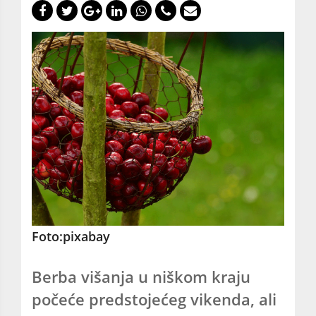
Foto:pixabay
Berba višanja u niškom kraju
počeće predstojećeg vikenda, ali