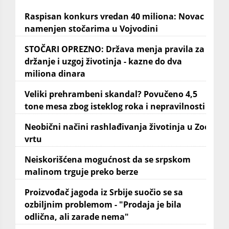
Raspisan konkurs vredan 40 miliona: Novac
namenjen stočarima u Vojvodini
STOČARI OPREZNO: Država menja pravila za
držanje i uzgoj životinja - kazne do dva
miliona dinara
Veliki prehrambeni skandal? Povučeno 4,5
tone mesa zbog isteklog roka i nepravilnosti
Neobični načini rashlađivanja životinja u Zoo
vrtu
Neiskorišćena mogućnost da se srpskom
malinom trguje preko berze
Proizvođač jagoda iz Srbije suočio se sa
ozbiljnim problemom - "Prodaja je bila
odlična, ali zarade nema"