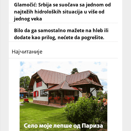
Glamočić: Srbija se suočava sa jednom od
najtežih hidroloških situacija u više od
jednog veka
Bilo da ga samostalno mažete na hleb ili
dodate kao prilog, nećete da pogrešite.
Најчитаније