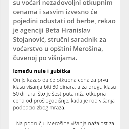
su voćari nezadovoljni otkupnim
cenama i sasvim izvesno će
pojedini odustati od berbe, rekao
je agenciji Beta Hranislav
Stojanović, stručni saradnik za
voćarstvo u opštini Merošina,
čuvenoj po višnjama.
Između nule i gubitka
On je kazao da će otkupna cena za prvu
klasu višanja biti 80 dinara, a za drugu klasu
50 dinara, što je šest puta niža otkupna
cena od prošlogodišnje, kada je rod višanja
podbacio zbog mraza.
- Na području Merošine višanja nažalost za