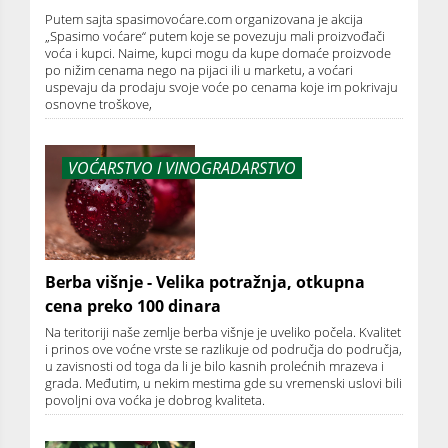
Putem sajta spasimovoćare.com organizovana je akcija
„Spasimo voćare“ putem koje se povezuju mali proizvođači
voća i kupci. Naime, kupci mogu da kupe domaće proizvode
po nižim cenama nego na pijaci ili u marketu, a voćari
uspevaju da prodaju svoje voće po cenama koje im pokrivaju
osnovne troškove,
VOĆARSTVO I VINOGRADARSTVO
Berba višnje - Velika potražnja, otkupna
cena preko 100 dinara
Na teritoriji naše zemlje berba višnje je uveliko počela. Kvalitet
i prinos ove voćne vrste se razlikuje od područja do područja,
u zavisnosti od toga da li je bilo kasnih prolećnih mrazeva i
grada. Međutim, u nekim mestima gde su vremenski uslovi bili
povoljni ova voćka je dobrog kvaliteta.