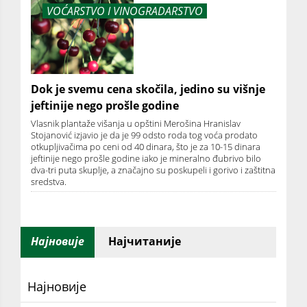
VOĆARSTVO I VINOGRADARSTVO
Dok je svemu cena skočila, jedino su višnje
jeftinije nego prošle godine
Vlasnik plantaže višanja u opštini Merošina Hranislav
Stojanović izjavio je da je 99 odsto roda tog voća prodato
otkupljivačima po ceni od 40 dinara, što je za 10-15 dinara
jeftinije nego prošle godine iako je mineralno đubrivo bilo
dva-tri puta skuplje, a značajno su poskupeli i gorivo i zaštitna
sredstva.
Најновије
Најчитаније
Најновије