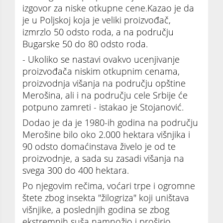
izgovor za niske otkupne cene.Kazao je da
je u Poljskoj koja je veliki proizvođač,
izmrzlo 50 odsto roda, a na području
Bugarske 50 do 80 odsto roda.
- Ukoliko se nastavi ovakvo ucenjivanje
proizvođača niskim otkupnim cenama,
proizvodnja višanja na području opštine
Merošina, ali i na području cele Srbije će
potpuno zamreti - istakao je Stojanović.
Dodao je da je 1980-ih godina na području
Merošine bilo oko 2.000 hektara višnjika i
90 odsto domaćinstava živelo je od te
proizvodnje, a sada su zasadi višanja na
svega 300 do 400 hektara.
Po njegovim rečima, voćari trpe i ogromne
štete zbog insekta "žilogriza" koji uništava
višnjike, a poslednjih godina se zbog
ekstremnih suša namnožio i proširio.