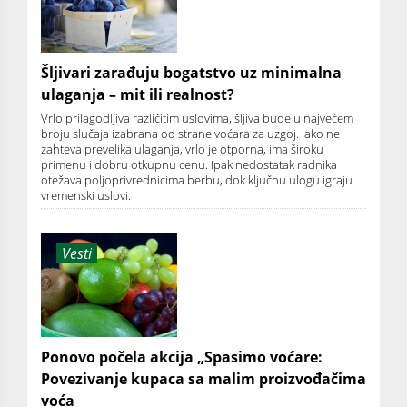
Šljivari zarađuju bogatstvo uz minimalna
ulaganja – mit ili realnost?
Vrlo prilagodljiva različitim uslovima, šljiva bude u najvećem
broju slučaja izabrana od strane voćara za uzgoj. Iako ne
zahteva prevelika ulaganja, vrlo je otporna, ima široku
primenu i dobru otkupnu cenu. Ipak nedostatak radnika
otežava poljoprivrednicima berbu, dok ključnu ulogu igraju
vremenski uslovi.
Vesti
Ponovo počela akcija „Spasimo voćare:
Povezivanje kupaca sa malim proizvođačima
voća