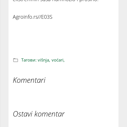
Agroinfo.rs//E03S
Muke proizvođača višanja na jugu Srbije -
Berba počela a otkupna cena niska
Тагови:
višnja,
voćari,
Komentari
Ostavi komentar