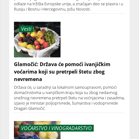
odlaze na tržišta Evropske unije, a značajan deo se plasira i u
Rusiju i Bosnu i Hercegovinu, pišu Novosti.
Vesti
Glamočić: Država će pomoći ivanjičkim
voćarima koji su pretrpeli štetu zbog
nevremena
Država će, u saradnji sa lokalnom samoupravom, pomoći
domaćinstvima u ivanjičkom kraju koja su zbog nedavnog
snežnog nevremena pretrpeli štetu na voćnjacima i zasadima,
izjavio je ministar poljoprivrede, šumarstva i vodoprivrede
Dragan Glamočić.
VOĆARSTVO I VINOGRADARSTVO