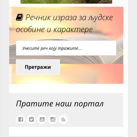
Речник израза за људске
особине и карактере
Претражи
Пратите наш портал