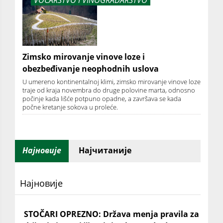
Zimsko mirovanje vinove loze i
obezbeđivanje neophodnih uslova
U umereno kontinentalnoj klimi, zimsko mirovanje vinove loze
traje od kraja novembra do druge polovine marta, odnosno
počinje kada lišće potpuno opadne, a završava se kada
počne kretanje sokova u proleće.
Најновије
Најчитаније
Најновије
STOČARI OPREZNO: Država menja pravila za