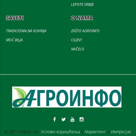
LEPOTE SRBIJE
SAVETI
O NAMA
TRADICIONALNA KUHINJA
ZAŠTO AGROINFO
MOĆ BILJA
CILJEVI
NAČELO
© 2019 Fajter, Inc.
Услови коришћења
|
Маркетинг
|
Импресум