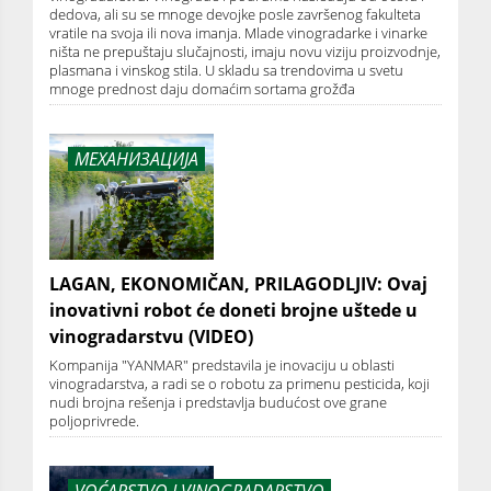
dedova, ali su se mnoge devojke posle završenog fakulteta
vratile na svoja ili nova imanja. Mlade vinogradarke i vinarke
ništa ne prepuštaju slučajnosti, imaju novu viziju proizvodnje,
plasmana i vinskog stila. U skladu sa trendovima u svetu
mnoge prednost daju domaćim sortama grožđa
МЕХАНИЗАЦИЈА
LAGAN, EKONOMIČAN, PRILAGODLJIV: Ovaj
inovativni robot će doneti brojne uštede u
vinogradarstvu (VIDEO)
Kompanija "YANMAR" predstavila je inovaciju u oblasti
vinogradarstva, a radi se o robotu za primenu pesticida, koji
nudi brojna rešenja i predstavlja budućost ove grane
poljoprivrede.
VOĆARSTVO I VINOGRADARSTVO