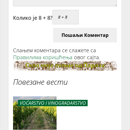
Колико је 8 + 8?
Пошаљи Коментар
Слањем коментара се слажете са
Правилима коришћења
овог сајта.
Повезане вести
VOĆARSTVO I VINOGRADARSTVO