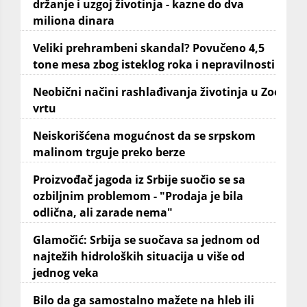
držanje i uzgoj životinja - kazne do dva
miliona dinara
Veliki prehrambeni skandal? Povučeno 4,5
tone mesa zbog isteklog roka i nepravilnosti
Neobični načini rashlađivanja životinja u Zoo
vrtu
Neiskorišćena mogućnost da se srpskom
malinom trguje preko berze
Proizvođač jagoda iz Srbije suočio se sa
ozbiljnim problemom - "Prodaja je bila
odlična, ali zarade nema"
Glamočić: Srbija se suočava sa jednom od
najtežih hidroloških situacija u više od
jednog veka
Bilo da ga samostalno mažete na hleb ili