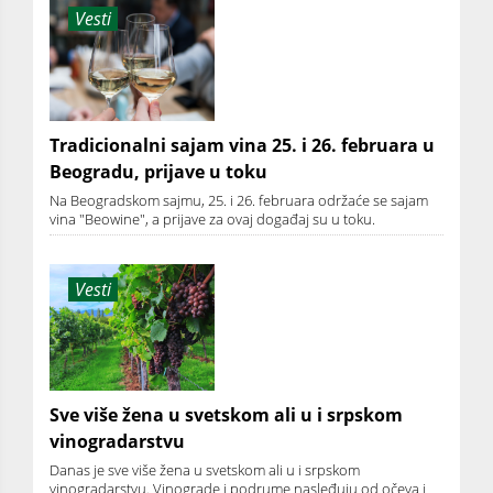
Vesti
Tradicionalni sajam vina 25. i 26. februara u
Beogradu, prijave u toku
Na Beogradskom sajmu, 25. i 26. februara održaće se sajam
vina "Beowine", a prijave za ovaj događaj su u toku.
Vesti
Sve više žena u svetskom ali u i srpskom
vinogradarstvu
Danas je sve više žena u svetskom ali u i srpskom
vinogradarstvu. Vinograde i podrume nasleđuju od očeva i