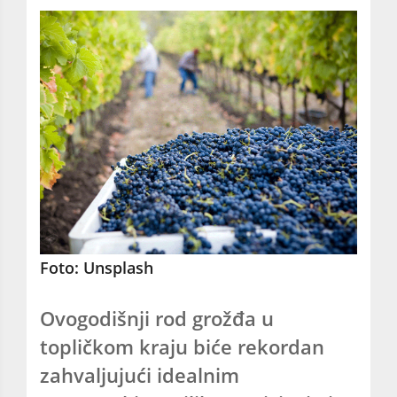
Foto: Unsplash
Ovogodišnji rod grožđa u
topličkom kraju biće rekordan
zahvaljujući idealnim