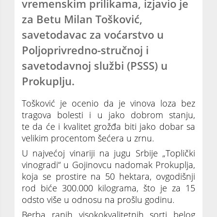
vremenskim prilikama, izjavio je
za Betu Milan Tošković,
savetodavac za voćarstvo u
Poljoprivredno-stručnoj i
savetodavnoj službi (PSSS) u
Prokuplju.
Tošković je ocenio da je vinova loza bez
tragova bolesti i u jako dobrom stanju,
te da će i kvalitet grožđa biti jako dobar sa
velikim procentom šećera u zrnu.
U najvećoj vinariji na jugu Srbije „Toplički
vinogradi“ u Gojinovcu nadomak Prokuplja,
koja se prostire na 50 hektara, ovgodišnji
rod biće 300.000 kilograma, što je za 15
odsto više u odnosu na prošlu godinu.
Berba ranih visokokvalitetnih sorti belog