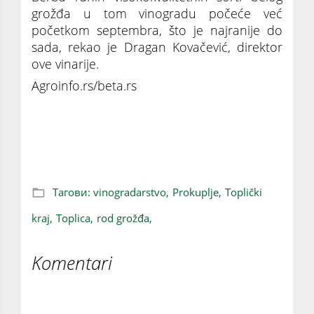
grožđa u tom vinogradu počeće već
početkom septembra, što je najranije do
sada, rekao je Dragan Kovačević, direktor
ove vinarije.
Agroinfo.rs/beta.rs
Ove godine se očekuje rekordan rod grožđa u
topličkom kraju
Тагови:
vinogradarstvo,
Prokuplje,
Toplički
kraj,
Toplica,
rod grožđa,
Komentari