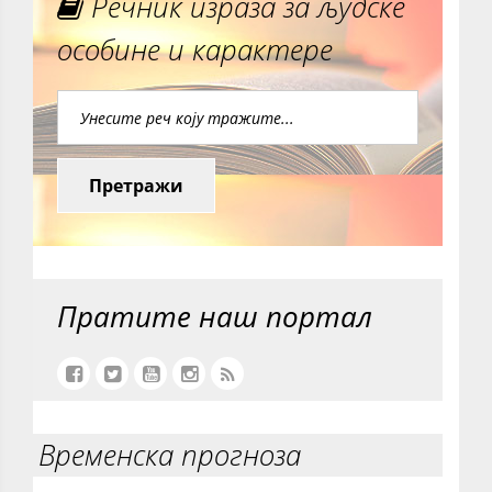
Речник израза за људске
особине и карактере
Претражи
Пратите наш портал
Временска прогноза