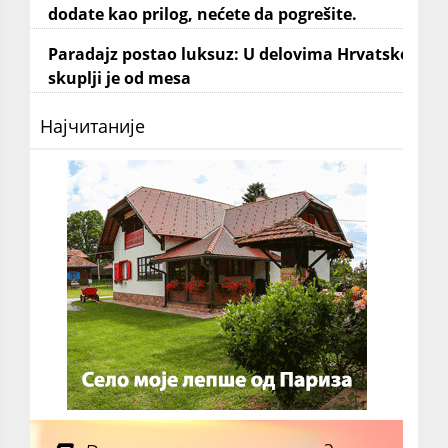
dodate kao prilog, nećete da pogrešite.
Paradajz postao luksuz: U delovima Hrvatske
skuplji je od mesa
Најчитаније