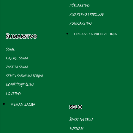
PČELARSTVO
RIBARSTVO I RIBOLOV
KUNIĆARSTVO
ORGANSKA PROIZVODNJA
ŠUMARSTVO
ŠUME
GAJENJE ŠUMA
ZAŠTITA ŠUMA
SEME I SADNI MATERIJAL
KORIŠĆENJE ŠUMA
LOVSTVO
MEHANIZACIJA
SELO
ŽIVOT NA SELU
TURIZAM