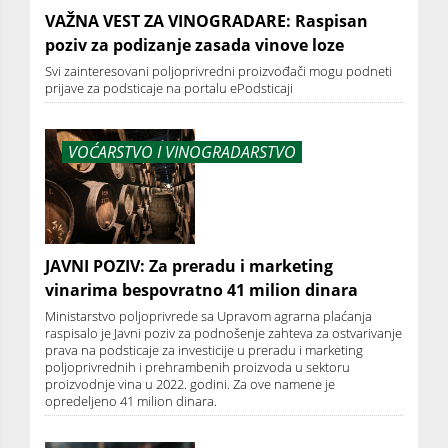
VAŽNA VEST ZA VINOGRADARE: Raspisan
poziv za podizanje zasada vinove loze
Svi zainteresovani poljoprivredni proizvođači mogu podneti
prijave za podsticaje na portalu ePodsticaji
VOĆARSTVO I VINOGRADARSTVO
JAVNI POZIV: Za preradu i marketing
vinarima bespovratno 41 milion dinara
Ministarstvo poljoprivrede sa Upravom agrarna plaćanja
raspisalo je Javni poziv za podnošenje zahteva za ostvarivanje
prava na podsticaje za investicije u preradu i marketing
poljoprivrednih i prehrambenih proizvoda u sektoru
proizvodnje vina u 2022. godini. Za ove namene je
opredeljeno 41 milion dinara.