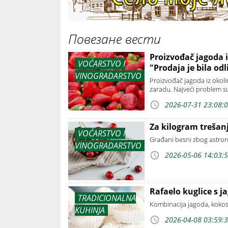
Повезане вести
Proizvođač jagoda i
VOĆARSTVO I
"Prodaja je bila od
VINOGRADARSTVO
Proizvođač jagoda iz okoli
zaradu. Najveći problem s
2026-07-31 23:08:
Za kilogram trešanj
VOĆARSTVO I
Građani besni zbog astro
VINOGRADARSTVO
2026-05-06 14:03:
Rafaelo kuglice s 
TRADICIONALNA
Kombinacija jagoda, kokosa
KUHINJA
2026-04-08 03:59: