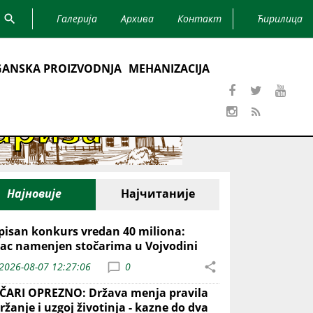
Галерија
Архива
Контакт
Ћирилица
ANSKA PROIZVODNJA
MEHANIZACIJA
Најновије
Најчитаније
pisan konkurs vredan 40 miliona:
ac namenjen stočarima u Vojvodini
2026-08-07 12:27:06
0
ČARI OPREZNO: Država menja pravila
ržanje i uzgoj životinja - kazne do dva