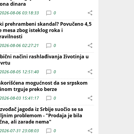
iona dinara
2026-08-06 03:18:33
0
iki prehrambeni skandal? Povučeno 4,5
e mesa zbog isteklog roka i
ravilnosti
2026-08-06 02:27:21
0
bični načini rashlađivanja životinja u
 vrtu
2026-08-05 12:51:40
0
skorišćena mogućnost da se srpskom
inom trguje preko berze
2026-08-03 15:41:17
0
zvođač jagoda iz Srbije suočio se sa
iljnim problemom - "Prodaja je bila
ična, ali zarade nema"
2026-07-31 23:08:03
0