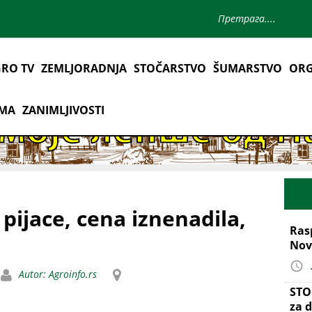
RO TV
ZEMLJORADNJA
STOČARSTVO
ŠUMARSTVO
ORG
AMA
ZANIMLJIVOSTI
 pijace, cena iznenadila,
Ras
Nov
Autor: Agroinfo.rs
STO
za d