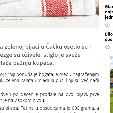
Gla
najt
jed
Bil
dod
zelenoj pijaci u Čačku osetio se i
zge su oživele, stiglo je sveže
vlače pažnju kupaca.
oj Srbiji ponuda je bogata, a među najtraženijim
, zelena salata i mladi kupus, koji su već našli
 dve i po decenije prodaje na ovoj pijaci, prve
tet je na visokom nivou.
 su ekstra. Težina u posudicama je 600 grama, a