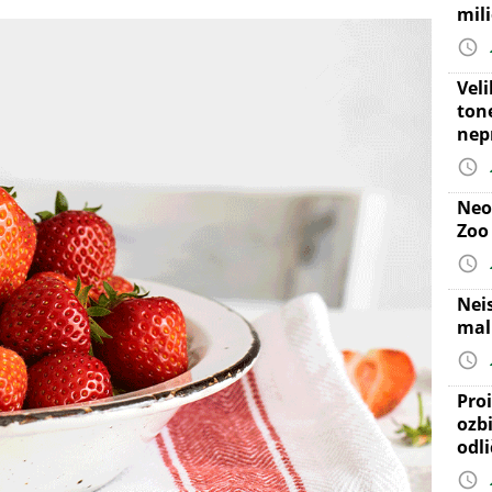
mil
Vel
ton
nep
Neo
Zoo
Nei
mal
Proi
ozb
odl