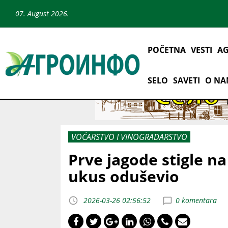
07. August 2026.
POČETNA
VESTI
AG
SELO
SAVETI
O N
VOĆARSTVO I VINOGRADARSTVO
Prve jagode stigle na
ukus oduševio
2026-03-26 02:56:52
0 komentara