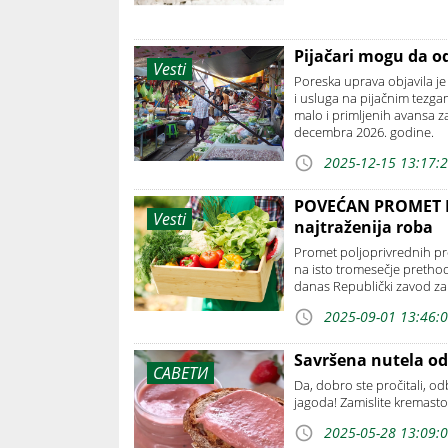
Pijačari mogu da o
Vesti
Poreska uprava objavila je
i usluga na pijačnim tezg
malo i primljenih avansa z
decembra 2026. godine.
2025-12-15 13:17:
POVEĆAN PROMET N
Vesti
najtraženija roba
Promet poljoprivrednih pr
na isto tromesečje prethod
danas Republički zavod za s
2025-09-01 13:46:
Savršena nutela od
САВЕТИ
Da, dobro ste pročitali, 
jagoda! Zamislite kremasto
2025-05-28 13:09: