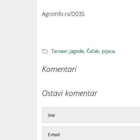
Agroinfo.rs/D03S
Prve jagode stigle na pijace, cena iznen
Тагови:
jagode,
Čačak,
pijaca,
Komentari
Ostavi komentar