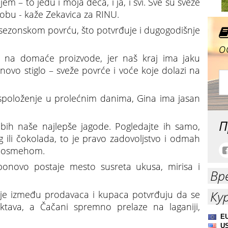
em – to jedu i moja deca, i ja, i svi. Sve su sveže
robu - kaže Zekavica za RINU.
 sezonskom povrću, što potvrđuje i dugogodišnje
о
su na domaće proizvode, jer naš kraj ima jaku
novo stiglo – sveže povrće i voće koje dolazi na
aspoloženje u prolećnim danima, Gina ima jasan
П
 bih naše najlepše jagode. Pogledajte ih samo,
 ili čokolada, to je pravo zadovoljstvo i odmah
a osmehom.
onovo postaje mesto susreta ukusa, mirisa i
Вр
Ку
je između prodavaca i kupaca potvrđuju da se
tava, a Čačani spremno prelaze na laganiji,