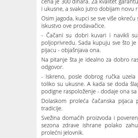
cena je 300 dinara. Za kvalitet garantuj
i ukusne, a svako jutro dobijam novu 
Osim jagoda, kupci se sve više okreću
iskustvo ove prodavačice.
- Čačani su dobri kuvari i navikli 
poljoprivredu. Sada kupuju sve što je 
pijacu - objašnjava ona.
Na pitanje šta je idealno za dobro r
odgovor.
- Iskreno, posle dobrog ručka uzela
toliko su ukusne. A kada se doda šlag
podigne raspoloženje - dodaje ona s
Dolaskom proleća čačanska pijaca p
tradicije.
Svežina domaćih proizvoda i poveren
sezona zdrave ishrane polako zahuk
prolećni jelovnik.