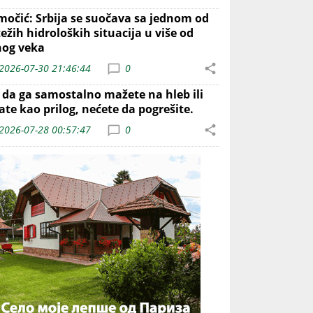
močić: Srbija se suočava sa jednom od
ežih hidroloških situacija u više od
nog veka
2026-07-30 21:46:44
0
o da ga samostalno mažete na hleb ili
ate kao prilog, nećete da pogrešite.
2026-07-28 00:57:47
0