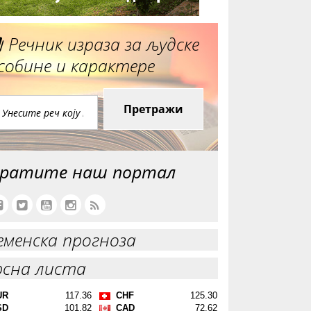
Речник израза за људске
собине и карактере
Претражи
ратите наш портал
еменска прогноза
рсна листа