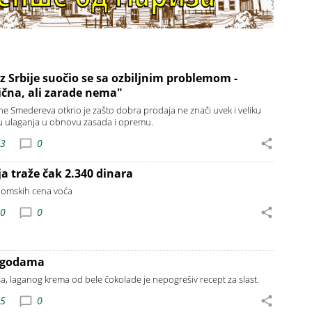
z Srbije suočio se sa ozbiljnim problemom -
lična, ali zarade nema"
ne Smedereva otkrio je zašto dobra prodaja ne znači uvek i veliku
u ulaganja u obnovu zasada i opremu.
03
0
a traže čak 2.340 dinara
nomskih cena voća
50
0
jagodama
, laganog krema od bele čokolade je nepogrešiv recept za slast.
35
0