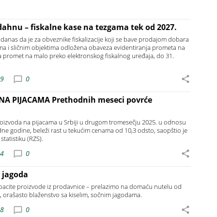
dahnu – fiskalne kase na tezgama tek od 2027.
 danas da je za obveznike fiskalizacije koji se bave prodajom dobara
ama i sličnim objektima odložena obaveza evidentiranja prometa na
a promet na malo preko elektronskog fiskalnog uređaja, do 31.
29
0
A PIJACAMA Prethodnih meseci povrće
oizvoda na pijacama u Srbiji u drugom tromesečju 2025. u odnosu
ne godine, beleži rast u tekućim cenama od 10,3 odsto, saopštio je
tatistiku (RZS).
04
0
 jagoda
odbacite proizvode iz prodavnice – prelazimo na domaću nutelu od
, orašasto blaženstvo sa kiselim, sočnim jagodama.
08
0