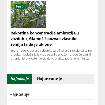
Vesti
Rekordna koncentracija ambrozije u
vazduhu, Glamočić pozvao vlasnike
zemljišta da je uklone
Imate nedelju dana da sklonite tu biljku, a u slučaju da to ne
uradite, nadležni iz javnog zelenila u vašem gradu će izvršiti
uklanjanje, a vi ćete morati da to platite, zapretio je ministar.
Најновије
Најчитаније
Најновије