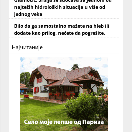
Glamočić: Srbija se suočava sa jednom od
najtežih hidroloških situacija u više od
jednog veka
Bilo da ga samostalno mažete na hleb ili
dodate kao prilog, nećete da pogrešite.
Најчитаније