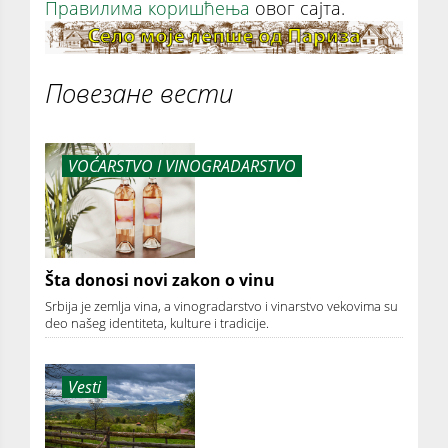
Правилима коришћења
овог сајта.
Повезане вести
VOĆARSTVO I VINOGRADARSTVO
Šta donosi novi zakon o vinu
Srbija je zemlja vina, a vinogradarstvo i vinarstvo vekovima su
deo našeg identiteta, kulture i tradicije.
Vesti