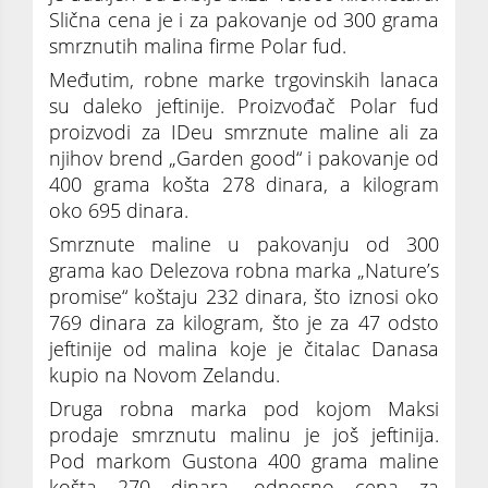
Slična cena je i za pakovanje od 300 grama
smrznutih malina firme Polar fud.
Međutim, robne marke trgovinskih lanaca
su daleko jeftinije. Proizvođač Polar fud
proizvodi za IDeu smrznute maline ali za
njihov brend „Garden good“ i pakovanje od
400 grama košta 278 dinara, a kilogram
oko 695 dinara.
Smrznute maline u pakovanju od 300
grama kao Delezova robna marka „Nature’s
promise“ koštaju 232 dinara, što iznosi oko
769 dinara za kilogram, što je za 47 odsto
jeftinije od malina koje je čitalac Danasa
kupio na Novom Zelandu.
Druga robna marka pod kojom Maksi
prodaje smrznutu malinu je još jeftinija.
Pod markom Gustona 400 grama maline
košta 270 dinara, odnosno cena za