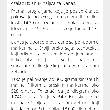
čitalac Bojan Mihaljica za Danas.
Prema fotografijama koje je poslao čitalac,
pakovanje od 750 grama smrznutih malina
košta 14,39 novozelandskih dolara. Cena za
kilogram je 19,19 dolara, što je tačno 1.131
dinar.
Danas je uporedio ove cene sa ponudom u
marketima u Srbiji preko sajta „cenoteka“,
koji prikuplja cene iz maloprodajnih lanaca.
Kako piše ovaj list, većina pakovanja
smrznute maline je skuplja nego na Novom
Zelandu.
Tako je pakovanje od 300 grama smrznutih
malina Frikom u srpskim marketima oko
528 dinara. To znači da je kilogram oko
1.742 dinara, što je za 54 odsto skuplje od
malina iz Srbije ali na Novom Zelandu koji
je udaljen od Srbije blizu 18.000 kilometara.