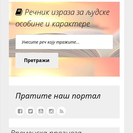
Речник израза за људске
особине и карактере
Претражи
Пратите наш портал