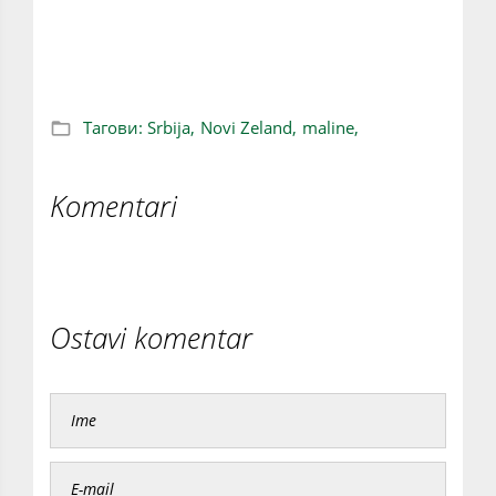
Srpske maline skuplje u Srbiji nego na
Novom Zelandu
Тагови:
Srbija,
Novi Zeland,
maline,
Komentari
Ostavi komentar