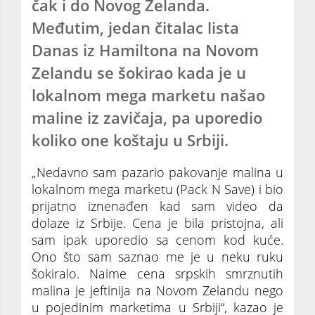
čak i do Novog Zelanda.
Međutim, jedan čitalac lista
Danas iz Hamiltona na Novom
Zelandu se šokirao kada je u
lokalnom mega marketu našao
maline iz zavičaja, pa uporedio
koliko one koštaju u Srbiji.
„Nedavno sam pazario pakovanje malina u
lokalnom mega marketu (Pack N Save) i bio
prijatno iznenađen kad sam video da
dolaze iz Srbije. Cena je bila pristojna, ali
sam ipak uporedio sa cenom kod kuće.
Ono što sam saznao me je u neku ruku
šokiralo. Naime cena srpskih smrznutih
malina je jeftinija na Novom Zelandu nego
u pojedinim marketima u Srbiji“, kazao je