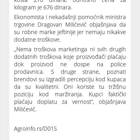
kilogram je 676 dinara.
Ekonomista i nekadašnji pomoćnik ministra
trgovine Dragovan Milićević objašnjava da
su robne marke jeftinije jer nemaju nikakve
dodatne troškove.
„Nema troškova marketinga ni svih drugih
dodatnih troškova koje proizvođači plaćaju
dok proizvod ne dospe na police
prodavnica. S druge strane, poznati
brendovi su izgradili percepciju kod kupaca
da su kvalitetni. Oni koriste tu tržišnu
poziciju kod maržiranja. Kupci faktički
plaćaju doplatu za vernost“, objašnjava
Milićević.
Agroinfo.rs/D01S