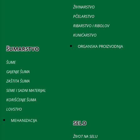
ŽIVINARSTVO
PČELARSTVO
RIBARSTVO I RIBOLOV
KUNIĆARSTVO
ORGANSKA PROIZVODNJA
ŠUMARSTVO
ŠUME
GAJENJE ŠUMA
ZAŠTITA ŠUMA
SEME I SADNI MATERIJAL
KORIŠĆENJE ŠUMA
LOVSTVO
MEHANIZACIJA
SELO
ŽIVOT NA SELU