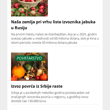
Naša zemlja pri vrhu liste izvoznika jabuka
u Rusiju
Na prvom mestu nalazi se Azerbejdžan, koji je u 2025. godini
izvezao jabuke u vrednosti od 60 miliona dolara, dok je Kina u
istom periodu izvezla 50 miliona dolara jabuka
POVRTARSTVO
Izvoz povrća iz Srbije raste
Srbija je u poslednjih nekoliko godina postala jedan od
značajnijih izvoznika povrća u regionu, a godišnji izvoz
dostiže čak 130.000 tona.