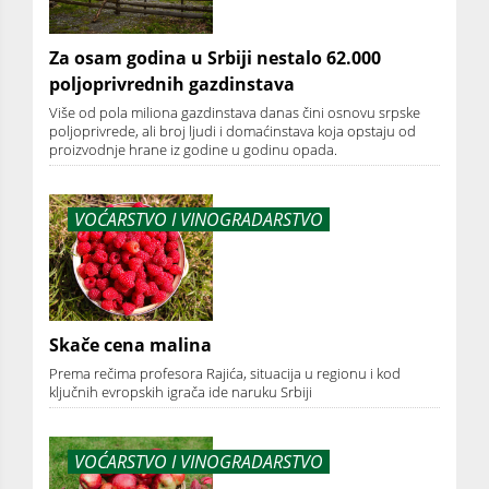
Za osam godina u Srbiji nestalo 62.000
poljoprivrednih gazdinstava
Više od pola miliona gazdinstava danas čini osnovu srpske
poljoprivrede, ali broj ljudi i domaćinstava koja opstaju od
proizvodnje hrane iz godine u godinu opada.
VOĆARSTVO I VINOGRADARSTVO
Skače cena malina
Prema rečima profesora Rajića, situacija u regionu i kod
ključnih evropskih igrača ide naruku Srbiji
VOĆARSTVO I VINOGRADARSTVO