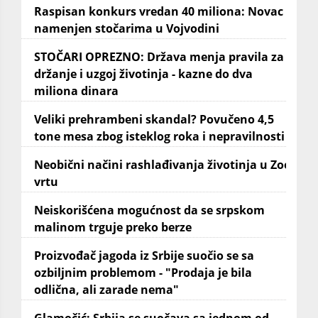
Raspisan konkurs vredan 40 miliona: Novac
namenjen stočarima u Vojvodini
STOČARI OPREZNO: Država menja pravila za
držanje i uzgoj životinja - kazne do dva
miliona dinara
Veliki prehrambeni skandal? Povučeno 4,5
tone mesa zbog isteklog roka i nepravilnosti
Neobični načini rashlađivanja životinja u Zoo
vrtu
Neiskorišćena mogućnost da se srpskom
malinom trguje preko berze
Proizvođač jagoda iz Srbije suočio se sa
ozbiljnim problemom - "Prodaja je bila
odlična, ali zarade nema"