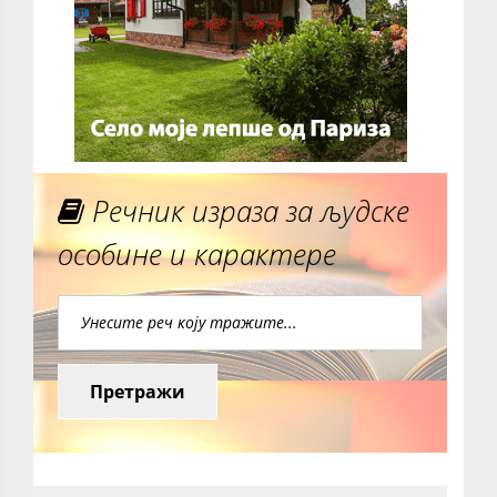
Речник израза за људске
особине и карактере
Претражи