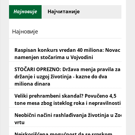
Најновије
Најчитаније
Најновије
Raspisan konkurs vredan 40 miliona: Novac
namenjen stočarima u Vojvodini
STOČARI OPREZNO: Država menja pravila za
držanje i uzgoj životinja - kazne do dva
miliona dinara
Veliki prehrambeni skandal? Povučeno 4,5
tone mesa zbog isteklog roka i nepravilnosti
Neobični načini rashlađivanja životinja u Zoo
vrtu
Neiskorišćena mogućnost da se srpskom