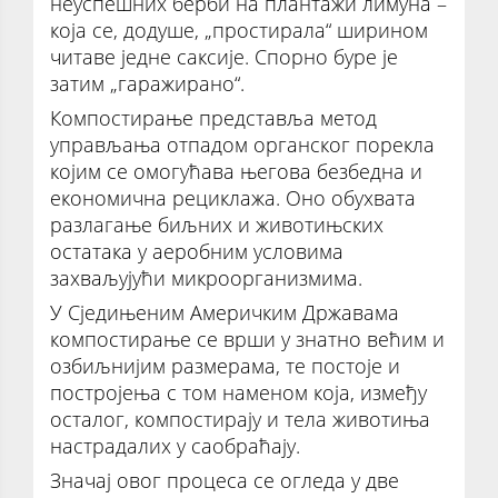
неуспешних берби на плантажи лимуна –
која се, додуше, „простирала“ ширином
читаве једне саксије. Спорно буре је
затим „гаражирано“.
Компостирање представља метод
управљања отпадом органског порекла
којим се омогућава његова безбедна и
економична рециклажа. Оно обухвата
разлагање биљних и животињских
остатака у аеробним условима
захваљујући микроорганизмима.
У Сједињеним Америчким Државама
компостирање се врши у знатно већим и
озбиљнијим размерама, те постоје и
постројења с том наменом која, између
осталог, компостирају и тела животиња
настрадалих у саобраћају.
Значај овог процеса се огледа у две