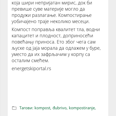
која шири непријатан мирис, док би
превише суве материје могло да
продужи разлагање. Компостирање
уобичајено траје неколико месеци.
Компост поправља квалитет тла, водни
капацитет и плодност, доприносећи
повећању приноса. Ето због чега сам
љуске од јаја морала да одлажем у буре,
уместо да их зафрљачим у корпу са
осталим смећем.
energetskiportal.rs
Шта треба да знате о компостирању
органског отпада?
Тагови:
kompost,
đubrivo,
kompostiranje,