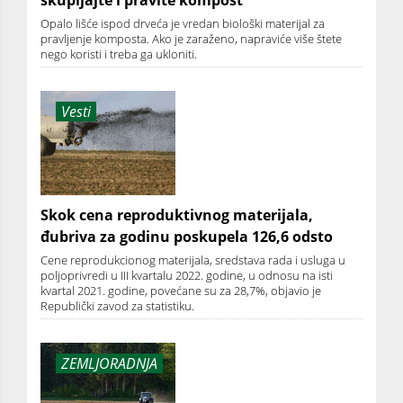
skupljajte i pravite kompost
Opalo lišće ispod drveća je vredan biološki materijal za
pravljenje komposta. Ako je zaraženo, napraviće više štete
nego koristi i treba ga ukloniti.
Vesti
Skok cena reproduktivnog materijala,
đubriva za godinu poskupela 126,6 odsto
Cene reprodukcionog materijala, sredstava rada i usluga u
poljoprivredi u III kvartalu 2022. godine, u odnosu na isti
kvartal 2021. godine, povećane su za 28,7%, objavio je
Republički zavod za statistiku.
ZEMLJORADNJA