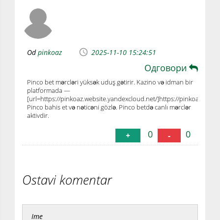
Od
pinkoaz
2025-11-10 15:24:51
Одговори
Pinco bet mərcləri yüksək uduş gətirir. Kazino və idman bir
platformada —
[url=https://pinkoaz.website.yandexcloud.net/]https://pinkoaz.websi
Pinco bahis et və nəticəni gözlə. Pinco betdə canlı mərclər
aktivdir.
0
0
+
-
Ostavi komentar