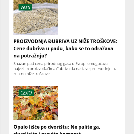
Vesti
PROIZVODNJA ĐUBRIVA UZ NIŽE TROŠKOVE:
Cene đubriva u padu, kako se to odražava
na potražnju?
Snažan pad cena prirodnog gasa u Evropi omogućava
najvećim proizvođačima đubriva da nastave proizvodnju uz
znatno niže troškove.
СЕЛО
Opalo lišće po dvorištu: Ne palite ga,