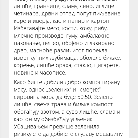
лишће, гранчице, сламу, сено, иглице
четинара, дрвни отпад попут пиљевине,
коре и иверја, као и папир и картон.
Избегавајте месо, кости, кожу, рибу,
млечне производе, гуму, амбалажно
паковање, пепео, обојено и лакирано
дрво, масноће различитог порекла,
измет кућних љубимаца, оболеле биљке,
корење, лишће ораха, стакло, цигарете,
новине и часописе.
Како бисте добили добро компостирану
масу, однос „зелених“ и „смеђих“
сировина мора да буде 50:50. Зелено
лишће, свежа трава и биљке компост
обогаћују азотом, а суво лишће, слама и
картон му обезбеђују угљеник.
Убацивањем превише зеленила,
ризикујете да добијете слузаву мешавину