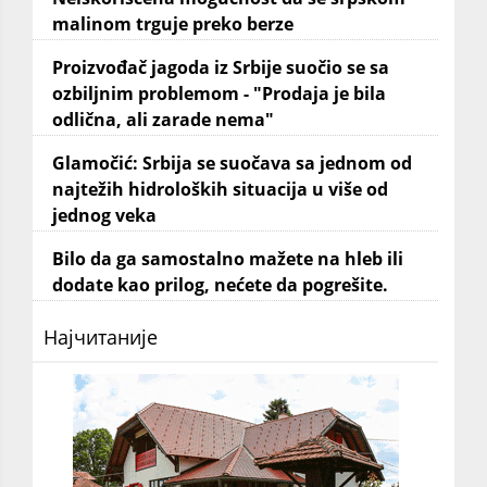
malinom trguje preko berze
Proizvođač jagoda iz Srbije suočio se sa
ozbiljnim problemom - "Prodaja je bila
odlična, ali zarade nema"
Glamočić: Srbija se suočava sa jednom od
najtežih hidroloških situacija u više od
jednog veka
Bilo da ga samostalno mažete na hleb ili
dodate kao prilog, nećete da pogrešite.
Најчитаније