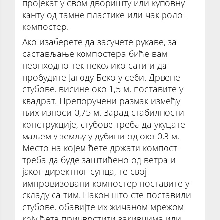
пројекат у свом дворишту или куповну
канту од тамне пластике или чак роло-
компостер.
Ако изаберете да засучете рукаве, за
састављање компостера биће вам
неопходно тек неколико сати и да
пробудите Јагоду Беко у себи. Дрвене
стубове, висине око 1,5 м, поставите у
квадрат. Препоручени размак између
њих износи 0,75 м. Зарад стабилности
конструкције, стубове треба да укуцате
маљем у земљу у дубини од око 0,3 м.
Место на којем ћете држати компост
треба да буде заштићено од ветра и
јаког директног сунца, те свој
импровизовани компостер поставите у
складу са тим. Након што сте поставили
стубове, обавијте их жичаном мрежом
коју ћете причврстити закивцима или