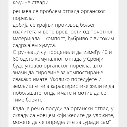
кључне ствари:
решава се проблем отпада органског
порекла,
добија се крајњи производ бољег
квалитета и веће вредности од почетног
материјала – компост, ђубриво с високим
садржајем хумуса.
Стручњаци су проценили да између 40 и
60 одсто комуналног отпада у Србији
буде управо органског порекла, што
значи да сировине за компостирање
свакако имате. Уколико поседујете и
земљиште чија карактеристике желите да
побољшате, онда имате и мотив да се
тиме бавите.
Када је реч о посуди за органски отпад, у
складу са новцем који желите да уложите,
можете да се определите за „уради сам“