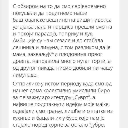
С обзиром на то да смо својевремено
покушали да подигнемо наше
баштованске вештине на виши ниво, са
узгајања лала и нарциса прешли смо на
и покоји парадајз, паприку и лук.
Амбиције су нам сезале и до стабала
лешника и лимуна, с том разликом да је
мама, захваљујући плодовима првог
дрвета, направила много нугат торти, а
од другог никада нисмо добили ни чашу
лимунаде.
Отприлике у истом периоду када смо од
нашег дома колективно умислили биро
за пејзажну архитектуру „Суврт“, а
највише подстакнути идејом моје мајке,
одвајали смо грање, лишће и отпатке из
кухиње и бацали их у буре које нам је
стајало поред корпе за остало ђубре.