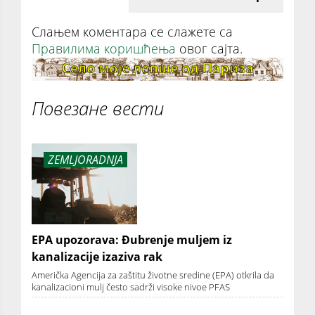
Слањем коментара се слажете са
Правилима коришћења
овог сајта.
Повезане вести
ZEMLJORADNJA
EPA upozorava: Đubrenje muljem iz
kanalizacije izaziva rak
Američka Agencija za zaštitu životne sredine (EPA) otkrila da
kanalizacioni mulj često sadrži visoke nivoe PFAS