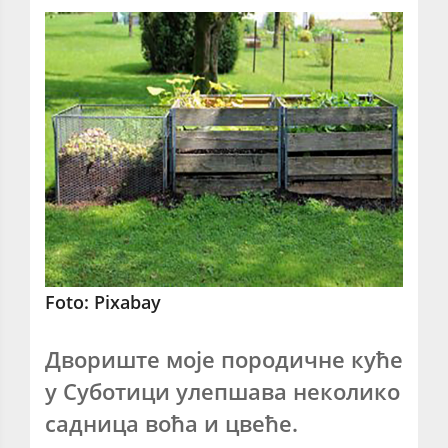
Foto: Pixabay
Двориште моје породичне куће
у Суботици улепшава неколико
садница воћа и цвеће.