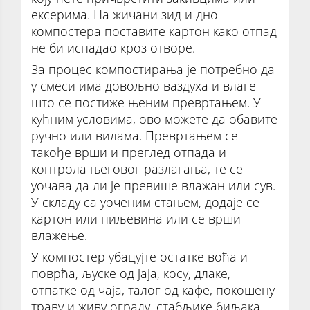
ексерима. На жичани зид и дно
компостера поставите картон како отпад
не би испадао кроз отворе.
За процес компостирања је потребно да
у смеси има довољно ваздуха и влаге
што се постиже њеним превртањем. У
кућним условима, ово можете да обавите
ручно или вилама. Превртањем се
такође врши и преглед отпада и
контрола његовог разлагања, те се
уочава да ли је превише влажан или сув.
У складу са уоченим стањем, додаје се
картон или пиљевина или се врши
влажење.
У компостер убацујте остатке воћа и
поврћа, љуске од јаја, косу, длаке,
отпатке од чаја, талог од кафе, покошену
траву и живу ограду, стабљике биљака,