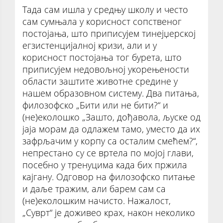
Тада сам ишла у средњу школу и често
сам сумњала у корисност сопственог
постојања, што приписујем тинејџерској
егзистенцијалној кризи, али и у
корисност постојања тог бурета, што
приписујем недовољној укорењености
области заштите животне средине у
нашем образовном систему. Два питања,
филозофско „Бити или не бити?“ и
(не)еколошко „Зашто, дођавола, љуске од
јаја морам да одлажем тамо, уместо да их
зафрљачим у корпу са осталим смећем?“,
непрестано су се вртела по мојој глави,
посебно у тренуцима када бих пржила
кајгану. Одговор на филозофско питање
и даље тражим, али барем сам са
(не)еколошким начисто. Нажалост,
„Суврт“ је доживео крах, након неколико