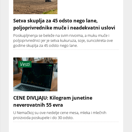
Setva skuplja za 45 odsto nego lane,
poljoprivrednike muče i neadekvatni uslovi
Poskupljnenja se beleže na svim nivoima, a muku muče i
poljoprivrednici jer je setva kukuruza, soje, suncokreta ove
godine skuplja za 45 odsto nego lane.
Vesti
CENE DIVLJAJU: Kilogram junetine
neverovatnih 55 evra
U Nemačkoj su ove nedelje cene mesa, mleka i mlečnih
proizvoda poskupele i do 30 odsto.