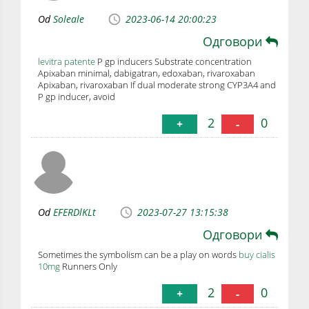
Od
Soleale
2023-06-14 20:00:23
Одговори
levitra patente
P gp inducers Substrate concentration
Apixaban minimal, dabigatran, edoxaban, rivaroxaban
Apixaban, rivaroxaban If dual moderate strong CYP3A4 and
P gp inducer, avoid
2
0
+
-
Od
EFERDlKLt
2023-07-27 13:15:38
Одговори
Sometimes the symbolism can be a play on words
buy cialis
10mg
Runners Only
2
0
+
-