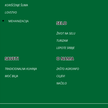
KORIŠĆENJE ŠUMA
LOVSTVO
MEHANIZACIJA
SELO
ŽIVOT NA SELU
TURIZAM
LEPOTE SRBIJE
SAVETI
O NAMA
TRADICIONALNA KUHINJA
ZAŠTO AGROINFO
MOĆ BILJA
CILJEVI
NAČELO