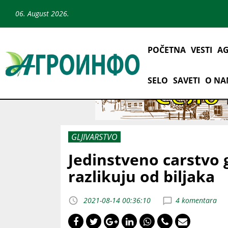
06. August 2026.
POČETNA
VESTI
AG
SELO
SAVETI
O N
GLJIVARSTVO
Jedinstveno carstvo 
razlikuju od biljaka
2021-08-14 00:36:10
4 komentara