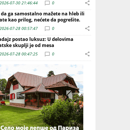
2026-07-30 21:46:44
0
o da ga samostalno mažete na hleb ili
ate kao prilog, nećete da pogrešite.
2026-07-28 00:57:47
0
adajz postao luksuz: U delovima
atske skuplji je od mesa
2026-07-28 00:47:25
0