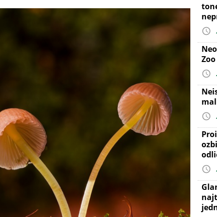
ton
nep
Neo
Zoo
Nei
mal
Proi
ozb
odl
Gla
najt
jed