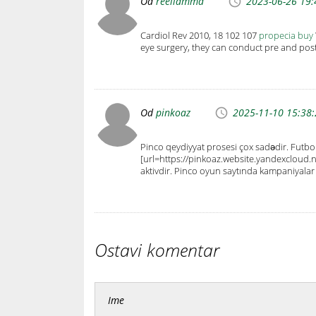
Od
reeliamma
2023-06-26 19:
Cardiol Rev 2010, 18 102 107
propecia buy
eye surgery, they can conduct pre and post
Od
pinkoaz
2025-11-10 15:38
Pinco qeydiyyat prosesi çox sadədir. Futb
[url=https://pinkoaz.website.yandexcloud.ne
aktivdir. Pinco oyun saytında kampaniyalar 
Ostavi komentar