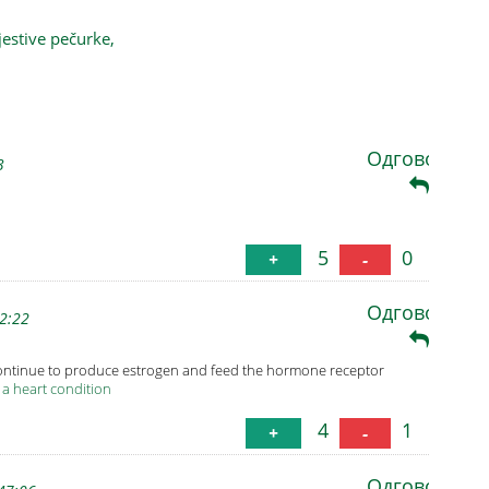
jestive pečurke,
Одговори
3
5
0
+
-
Одговори
2:22
continue to produce estrogen and feed the hormone receptor
 a heart condition
4
1
+
-
Одговори