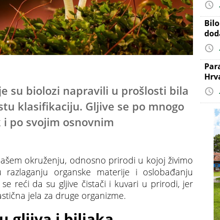
Bil
dod
Par
Hrv
 su biolozi napravili u prošlosti bila
 istu klasifikaciju. Gljive se po mnogo
k i po svojim osnovnim
. Našem okruženju, odnosno prirodi u kojoj živimo
 razlaganju organske materije i oslobađanju
se reći da su gljive čistači i kuvari u prirodi, jer
astična jela za druge organizme.
 gljiva i biljaka