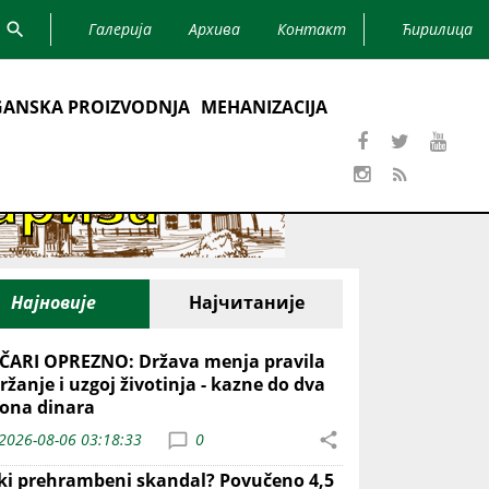
Галерија
Архива
Контакт
Ћирилица
ANSKA PROIZVODNJA
MEHANIZACIJA
Најновије
Најчитаније
ČARI OPREZNO: Država menja pravila
ržanje i uzgoj životinja - kazne do dva
iona dinara
2026-08-06 03:18:33
0
iki prehrambeni skandal? Povučeno 4,5