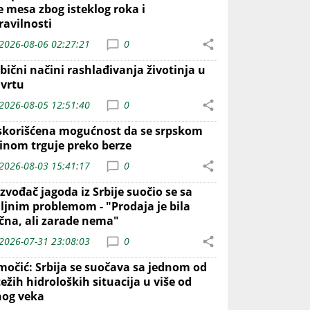
e mesa zbog isteklog roka i
ravilnosti
2026-08-06 02:27:21
0
bični načini rashlađivanja životinja u
 vrtu
2026-08-05 12:51:40
0
skorišćena mogućnost da se srpskom
inom trguje preko berze
2026-08-03 15:41:17
0
zvođač jagoda iz Srbije suočio se sa
iljnim problemom - "Prodaja je bila
ična, ali zarade nema"
2026-07-31 23:08:03
0
močić: Srbija se suočava sa jednom od
ežih hidroloških situacija u više od
nog veka