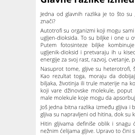
Jedna od glavnih razlika je to što su g
znači?
Autotrofi su organizmi koji mogu sami
ugljen-dioksida. To su biljke i one u 
Putem fotosinteze biljke kombinuje 
ugljenik-dioksid i pretvaraju ih u kis
energije za svoj rast, razvoj, cvetanje
Nasuprot tome, gljive su heterotrofi
Kao rezultat toga, moraju da dobijaj
biljaka, životinja ili trule materije n
koji vare džinovske molekule, poput p
male molekule koje mogu da apsorbuju
Još jedna bitna razlika između gljiva i b
gljiva su napravljeni od hitina, dok su 
Hitin gljivama definiše oblik i snagu
nežnim ćelijama gljive. Upravo to čini