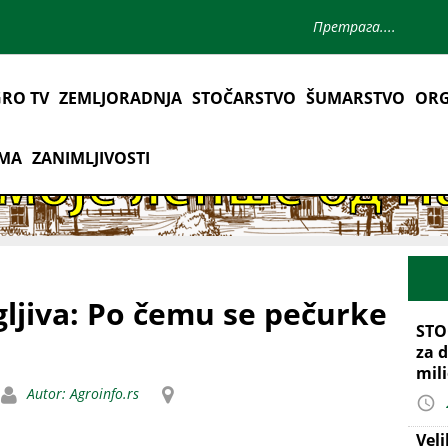
RO TV
ZEMLJORADNJA
STOČARSTVO
ŠUMARSTVO
ORG
AMA
ZANIMLJIVOSTI
gljiva: Po čemu se pečurke
STO
za d
mil
Autor: Agroinfo.rs
Vel