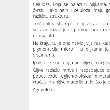
Celuloza, koja se nalazi u biljkam
čvrsti. Iako hitin i celuloza imaju g
različitu strukturu.
Treća bitna stvar po kojoj se razlikuju
se razmnožavaju uz pomoć spora, dok
rizoma, itd.
Na kraju, tu je ona najvidljivija razlika
pigmentacija (hlorofil) u biljkama 
organizma.
Ipak, biljke ne mogu bez gljiva, a ni glji
Gljive razlažu mrtve i raspadajuće 
poput vode, ugljen-dioksida, minera
vraćaju hranljive materije u tlo, što je 
Agroinfo.rs
Jedinstveno carstvo gljiva: Po čemu se p