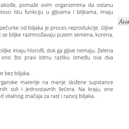
a, takođe, pomaže ovim organizmima da ostanu
otovo istu funkciju u gljivama i biljkama, imaju
Ан
 pečurke od biljaka je proces reprodukcije. Gljive
 se biljke razmnožavaju putem semena, korena,
: biljke imaju hlorofil, dok ga gljive nemaju. Zelena
je ono što pravi bitnu razliku između ova dva
ve bez biljaka.
organske materije na manje složene supstance
lnih soli i jednostavnih šećera. Na kraju, one
od vitalnog značaja za rast i razvoj biljaka.
ečurke razlikuju od biljaka