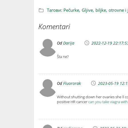
Тагови:
Pečurke,
Gljive,
biljke,
otrovne i 
Komentari
Od
Darija
2022-12-19 22:17:5
Šta ne?
Od
Fluororak
2023-05-19 12:1
Without shutting down her ovaries she ll 
positive HR cancer
can you take viagra with