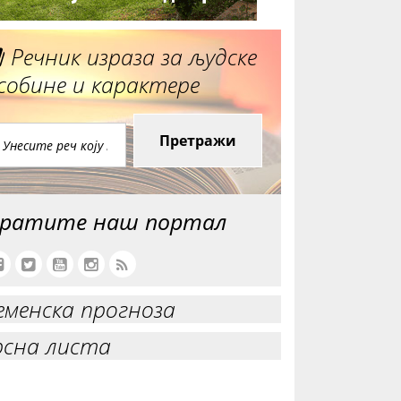
Речник израза за људске
собине и карактере
Претражи
ратите наш портал
еменска прогноза
рсна листа