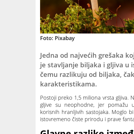
Foto: Pixabay
Jedna od najvećih grešaka koje
je stavljanje biljaka i gljiva u
čemu razlikuju od biljaka, ča
karakteristikama.
Postoji preko 1,5 miliona vrsta gljiva
gljive su neophodne, jer pomažu u
korisnih hranljivih sastojaka. Moglo bi 
istovremeno čiste prirodu i prave fant
Glavne razlike između