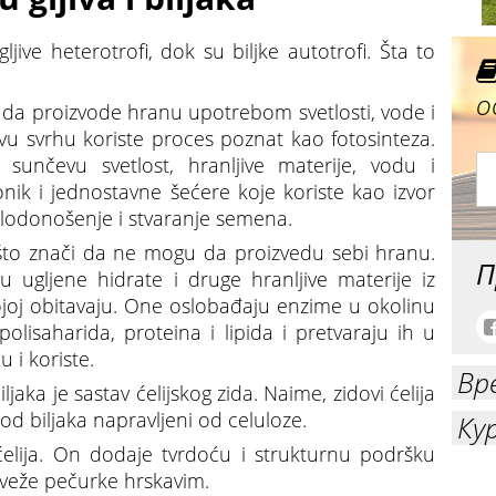
ljive heterotrofi, dok su biljke autotrofi. Šta to
о
 da proizvode hranu upotrebom svetlosti, vode i
ovu svrhu koriste proces poznat kao fotosinteza.
sunčevu svetlost, hranljive materije, vodu i
eonik i jednostavne šećere koje koriste kao izvor
, plodonošenje i stvaranje semena.
, što znači da ne mogu da proizvedu sebi hranu.
П
u ugljene hidrate i druge hranljive materije iz
a kojoj obitavaju. One oslobađaju enzime u okolinu
olisaharida, proteina i lipida i pretvaraju ih u
 i koriste.
Вр
iljaka je sastav ćelijskog zida. Naime, zidovi ćelija
kod biljaka napravljeni od celuloze.
Ку
 ćelija. On dodaje tvrdoću i strukturnu podršku
 sveže pečurke hrskavim.