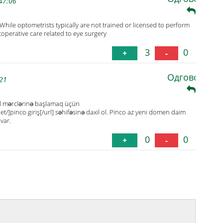
47:06
While optometrists typically are not trained or licensed to perform
operative care related to eye surgery
3
0
+
-
Одговори
:21
ol mərclərinə başlamaq üçün
t/]pinco giriş[/url] səhifəsinə daxil ol. Pinco az yeni domen daim
var.
0
0
+
-