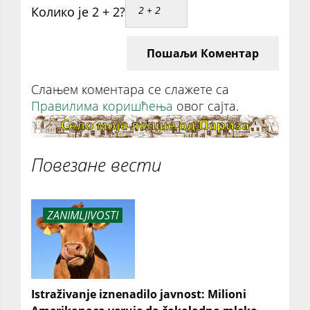
Колико је 2 + 2?
Пошаљи Коментар
Слањем коментара се слажете са
Правилима коришћења
овог сајта.
Повезане вести
ZANIMLJIVOSTI
Istraživanje iznenadilo javnost: Milioni