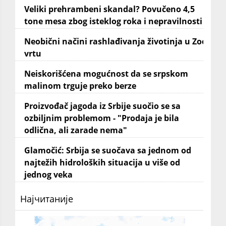
Veliki prehrambeni skandal? Povučeno 4,5
tone mesa zbog isteklog roka i nepravilnosti
Neobični načini rashlađivanja životinja u Zoo
vrtu
Neiskorišćena mogućnost da se srpskom
malinom trguje preko berze
Proizvođač jagoda iz Srbije suočio se sa
ozbiljnim problemom - "Prodaja je bila
odlična, ali zarade nema"
Glamočić: Srbija se suočava sa jednom od
najtežih hidroloških situacija u više od
jednog veka
Најчитаније