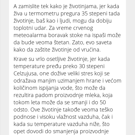
A zamislite tek kako je životinjama, jer kada
živa u termometru pregura 35 stepeni tada
životinje, baš kao i ljudi, mogu da dobiju
toplotni udar. Za vreme crvenog
meteoalarma boravak stoke na ispaši može
da bude veoma štetan. Zato, evo saveta
kako da zaštite životinje od vrućina.
Krave su vrlo osetljive životinje, jer kada
temperature pređu preko 30 stepeni
Celzujusa, one dožive veliki stres koji se
odražava manjim uzimanjem hrane i većom
količinom ispijanja vode, što može da
rezultira padom proizvodnje mleka, koja
tokom leta može da se smanji i do 50
odsto. Ove životinje takođe veoma teško
podnose i visoku vlažnost vazduha, čak i
kada su temperature vazduha niže, što
opet dovodi do smanjenja proizvodnje