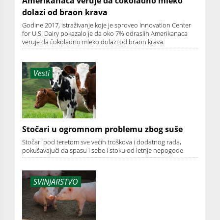
Amerikanaca veruje da čokoladno mleko
dolazi od braon krava
Godine 2017, istraživanje koje je sproveo Innovation Center
for U.S. Dairy pokazalo je da oko 7% odraslih Amerikanaca
veruje da čokoladno mleko dolazi od braon krava.
Vesti
Stočari u ogromnom problemu zbog suše
Stočari pod teretom sve većih troškova i dodatnog rada,
pokušavajući da spasu i sebe i stoku od letnje nepogode
SVINJARSTVO