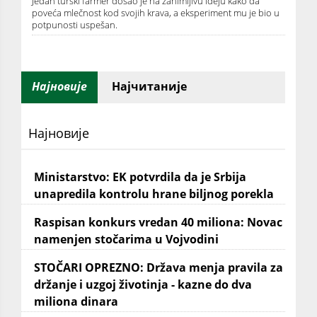
Jedan turski farmer došao je na zanimljivu ideju kako da
poveća mlečnost kod svojih krava, a eksperiment mu je bio u
potpunosti uspešan.
Најновије
Најчитаније
Најновије
Ministarstvo: EK potvrdila da je Srbija
unapredila kontrolu hrane biljnog porekla
Raspisan konkurs vredan 40 miliona: Novac
namenjen stočarima u Vojvodini
STOČARI OPREZNO: Država menja pravila za
držanje i uzgoj životinja - kazne do dva
miliona dinara