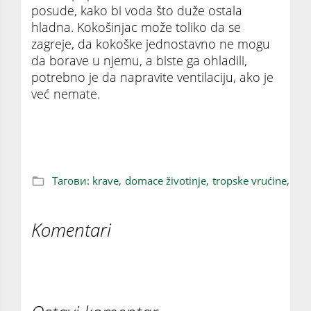
posude, kako bi voda što duže ostala
hladna. Kokošinjac može toliko da se
zagreje, da kokoške jednostavno ne mogu
da borave u njemu, a biste ga ohladili,
potrebno je da napravite ventilaciju, ako je
već nemate.
Kako pomoći kravama na ovoj vrelini!
Тагови:
krave,
domace životinje,
tropske vrućine,
Komentari