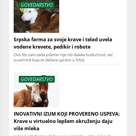
GOVEDARSTVO
Srpska farma za svoje krave i telad uvela
vodene krevete, pedikir i robote
Ovo što vam sada pišemo nije niti daleka budućnost, već
suvarnost koja se dešava upravo u Srbiji.
GOVEDARSTVO
INOVATIVNI IZUM KOJI PROVERENO USPEVA:
Krave u virtuelno lepšem okruženju daju
više mleka