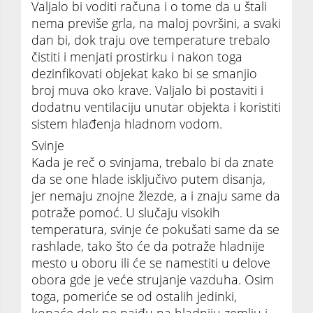
Valjalo bi voditi računa i o tome da u štali
nema previše grla, na maloj površini, a svaki
dan bi, dok traju ove temperature trebalo
čistiti i menjati prostirku i nakon toga
dezinfikovati objekat kako bi se smanjio
broj muva oko krave. Valjalo bi postaviti i
dodatnu ventilaciju unutar objekta i koristiti
sistem hlađenja hladnom vodom.
Svinje
Kada je reč o svinjama, trebalo bi da znate
da se one hlade isključivo putem disanja,
jer nemaju znojne žlezde, a i znaju same da
potraže pomoć. U slučaju visokih
temperatura, svinje će pokušati same da se
rashlade, tako što će da potraže hladnije
mesto u oboru ili će se namestiti u delove
obora gde je veće strujanje vazduha. Osim
toga, pomeriće se od ostalih jedinki,
kopaće dok ne naiđu na hladniju zemlju i