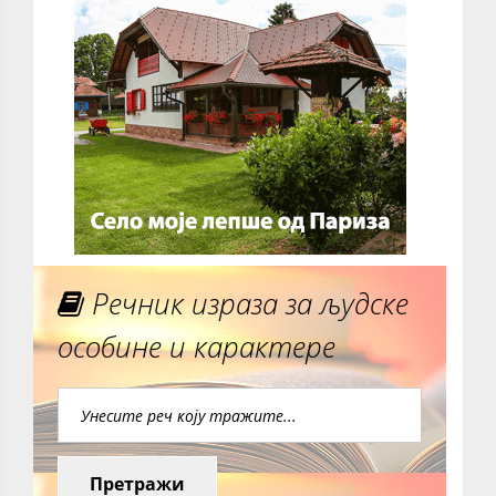
Речник израза за људске
особине и карактере
Претражи