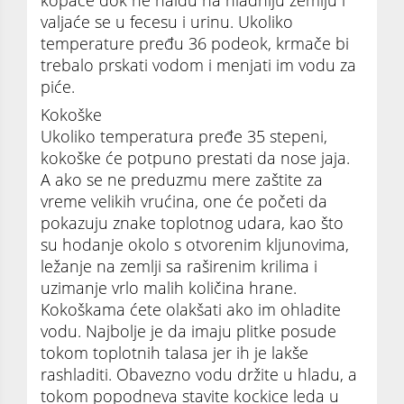
valjaće se u fecesu i urinu. Ukoliko
temperature pređu 36 podeok, krmače bi
trebalo prskati vodom i menjati im vodu za
piće.
Kokoške
Ukoliko temperatura pređe 35 stepeni,
kokoške će potpuno prestati da nose jaja.
A ako se ne preduzmu mere zaštite za
vreme velikih vrućina, one će početi da
pokazuju znake toplotnog udara, kao što
su hodanje okolo s otvorenim kljunovima,
ležanje na zemlji sa raširenim krilima i
uzimanje vrlo malih količina hrane.
Kokoškama ćete olakšati ako im ohladite
vodu. Najbolje je da imaju plitke posude
tokom toplotnih talasa jer ih je lakše
rashladiti. Obavezno vodu držite u hladu, a
tokom popodneva stavite kockice leda u