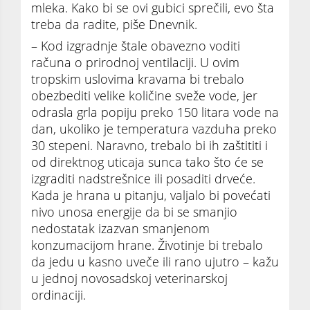
mleka. Kako bi se ovi gubici sprečili, evo šta
treba da radite, piše Dnevnik.
– Kod izgradnje štale obavezno voditi
računa o prirodnoj ventilaciji. U ovim
tropskim uslovima kravama bi trebalo
obezbediti velike količine sveže vode, jer
odrasla grla popiju preko 150 litara vode na
dan, ukoliko je temperatura vazduha preko
30 stepeni. Naravno, trebalo bi ih zaštititi i
od direktnog uticaja sunca tako što će se
izgraditi nadstrešnice ili posaditi drveće.
Kada je hrana u pitanju, valjalo bi povećati
nivo unosa energije da bi se smanjio
nedostatak izazvan smanjenom
konzumacijom hrane. Životinje bi trebalo
da jedu u kasno uveče ili rano ujutro – kažu
u jednoj novosadskoj veterinarskoj
ordinaciji.