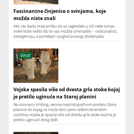
Fascinantne činjenice o svinjama, koje
možda niste znali
Ako ste ikada imali priliku da se zagledate u oči neke svinje,
videli biste nešto što bi vas možda iznenadilo – radoznalost,
inteligenciju, a ponekad i pogled pravog obešenjaka.
Vesti
Vojska spasila više od dvesta grla stoke kojoj
je pretilo uginuće na Staroj planini
Na visoravni Vrtibog, veoma nepristupačnom predelu Stare
planine do kojeg se može doći samo teškim terenskim
vozilima, vojska je spasila više od dvesta grla stoke kojima je
pretilo uginuće zbog žeđi.