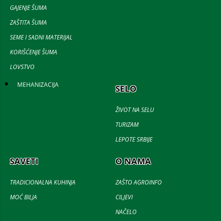
GAJENJE ŠUMA
ZAŠTITA ŠUMA
SEME I SADNI MATERIJAL
KORIŠĆENJE ŠUMA
LOVSTVO
MEHANIZACIJA
SELO
ŽIVOT NA SELU
TURIZAM
LEPOTE SRBIJE
SAVETI
O NAMA
TRADICIONALNA KUHINJA
ZAŠTO AGROINFO
MOĆ BILJA
CILJEVI
NAČELO