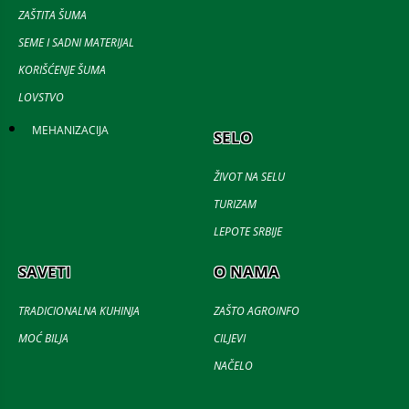
ZAŠTITA ŠUMA
SEME I SADNI MATERIJAL
KORIŠĆENJE ŠUMA
LOVSTVO
MEHANIZACIJA
SELO
ŽIVOT NA SELU
TURIZAM
LEPOTE SRBIJE
SAVETI
O NAMA
TRADICIONALNA KUHINJA
ZAŠTO AGROINFO
MOĆ BILJA
CILJEVI
NAČELO