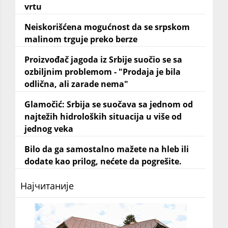
vrtu
Neiskorišćena mogućnost da se srpskom
malinom trguje preko berze
Proizvođač jagoda iz Srbije suočio se sa
ozbiljnim problemom - "Prodaja je bila
odlična, ali zarade nema"
Glamočić: Srbija se suočava sa jednom od
najtežih hidroloških situacija u više od
jednog veka
Bilo da ga samostalno mažete na hleb ili
dodate kao prilog, nećete da pogrešite.
Најчитаније