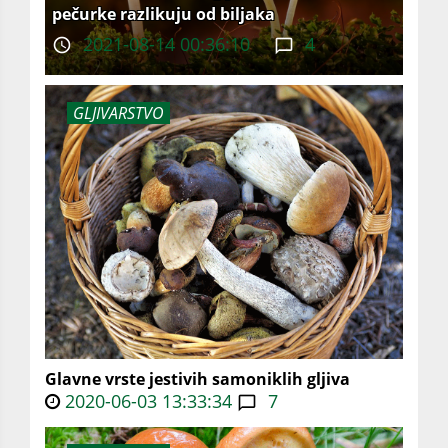
pečurke razlikuju od biljaka
2021-08-14 00:36:10
4
GLJIVARSTVO
Glavne vrste jestivih samoniklih gljiva
2020-06-03 13:33:34
7