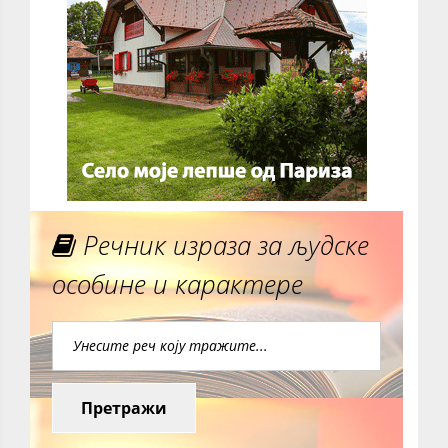
Речник израза за људске
особине и карактере
Претражи