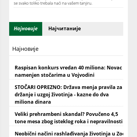
se svako toliko trebala naći na vašem tanjiru.
Најновије
Најчитаније
Најновије
Raspisan konkurs vredan 40 miliona: Novac
namenjen stočarima u Vojvodini
STOČARI OPREZNO: Država menja pravila za
držanje i uzgoj životinja - kazne do dva
miliona dinara
Veliki prehrambeni skandal? Povučeno 4,5
tone mesa zbog isteklog roka i nepravilnosti
Neobični načini rashlađivanja životinja u Zoo