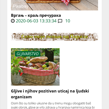
Вргањ – краљ пречурака
2020-06-03 13:33:34
10
GLJIVARSTVO
Gljive i njihov pozitivan uticaj na ljudski
organizam
Osim što su toliko ukusne da u trenu mogu obogatiti baš
svaki obrok, gljive je vrlo zdrava u hranjiva namirnica koja bi