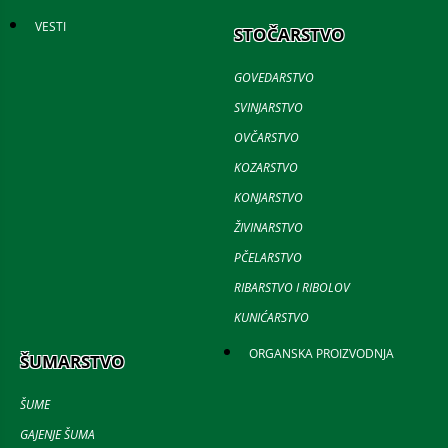
VESTI
STOČARSTVO
GOVEDARSTVO
SVINJARSTVO
OVČARSTVO
KOZARSTVO
KONJARSTVO
ŽIVINARSTVO
PČELARSTVO
RIBARSTVO I RIBOLOV
KUNIĆARSTVO
ORGANSKA PROIZVODNJA
ŠUMARSTVO
ŠUME
GAJENJE ŠUMA