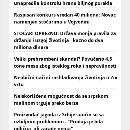
unapredila kontrolu hrane biljnog porekla
Raspisan konkurs vredan 40 miliona: Novac
namenjen stočarima u Vojvodini
STOČARI OPREZNO: Država menja pravila za
držanje i uzgoj životinja - kazne do dva
miliona dinara
Veliki prehrambeni skandal? Povučeno 4,5
tone mesa zbog isteklog roka i nepravilnosti
Neobični načini rashlađivanja životinja u Zoo
vrtu
Neiskorišćena mogućnost da se srpskom
malinom trguje preko berze
Proizvođač jagoda iz Srbije suočio se sa
ozbiljnim problemom - "Prodaja je bila
odlična, ali zarade nema"