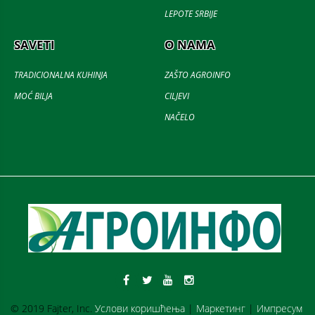
LEPOTE SRBIJE
SAVETI
O NAMA
TRADICIONALNA KUHINJA
ZAŠTO AGROINFO
MOĆ BILJA
CILJEVI
NAČELO
© 2019 Fajter, Inc.
Услови коришћења
|
Маркетинг
|
Импресум