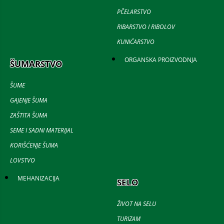
PČELARSTVO
RIBARSTVO I RIBOLOV
KUNIĆARSTVO
ORGANSKA PROIZVODNJA
ŠUMARSTVO
ŠUME
GAJENJE ŠUMA
ZAŠTITA ŠUMA
SEME I SADNI MATERIJAL
KORIŠĆENJE ŠUMA
LOVSTVO
MEHANIZACIJA
SELO
ŽIVOT NA SELU
TURIZAM