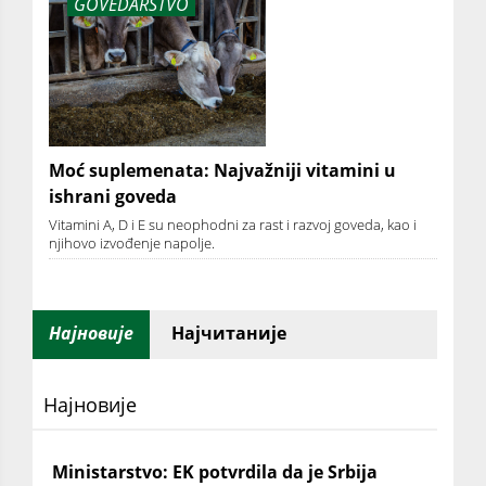
GOVEDARSTVO
Moć suplemenata: Najvažniji vitamini u
ishrani goveda
Vitamini A, D i E su neophodni za rast i razvoj goveda, kao i
njihovo izvođenje napolje.
Најновије
Најчитаније
Најновије
Ministarstvo: EK potvrdila da je Srbija