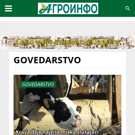
GOVEDARSTVO
GOVEDARSTVO
Krava daje najviše mleka slušajući