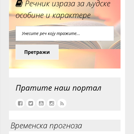
Речник израза за људске
особине и карактере
Претражи
Пратите наш портал
Временска прогноза