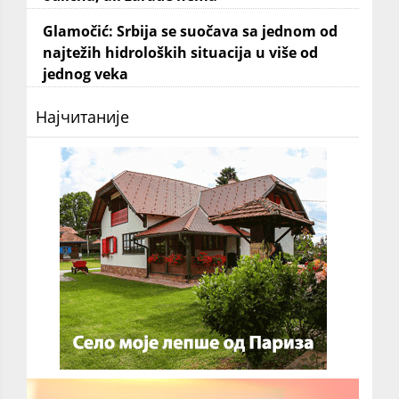
Glamočić: Srbija se suočava sa jednom od
najtežih hidroloških situacija u više od
jednog veka
Најчитаније