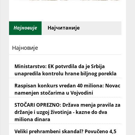
Најновије
Најчитаније
Најновије
Ministarstvo: EK potvrdila da je Srbija
unapredila kontrolu hrane biljnog porekla
Raspisan konkurs vredan 40 miliona: Novac
namenjen stočarima u Vojvodini
STOČARI OPREZNO: Država menja pravila za
držanje i uzgoj životinja - kazne do dva
miliona dinara
Veliki prehrambeni skandal? Povučeno 4,5