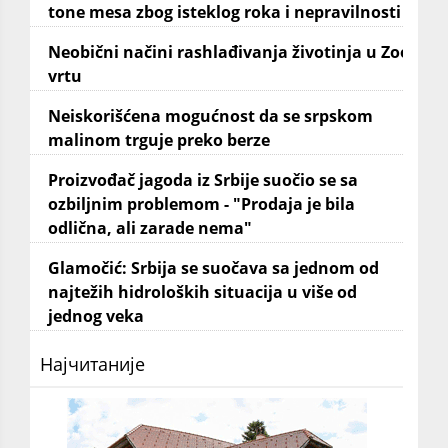
tone mesa zbog isteklog roka i nepravilnosti
Neobični načini rashlađivanja životinja u Zoo
vrtu
Neiskorišćena mogućnost da se srpskom
malinom trguje preko berze
Proizvođač jagoda iz Srbije suočio se sa
ozbiljnim problemom - "Prodaja je bila
odlična, ali zarade nema"
Glamočić: Srbija se suočava sa jednom od
najtežih hidroloških situacija u više od
jednog veka
Најчитаније