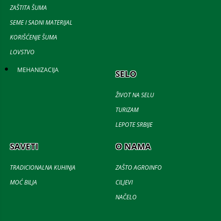
ZAŠTITA ŠUMA
SEME I SADNI MATERIJAL
KORIŠĆENJE ŠUMA
LOVSTVO
MEHANIZACIJA
SELO
ŽIVOT NA SELU
TURIZAM
LEPOTE SRBIJE
SAVETI
O NAMA
TRADICIONALNA KUHINJA
ZAŠTO AGROINFO
MOĆ BILJA
CILJEVI
NAČELO