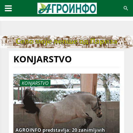
KONJARSTVO
KONJARSTVO
AGROINFO predstavlja: 20 zanimljivih