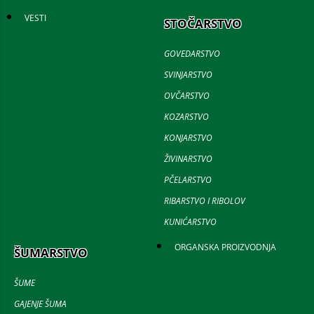
VESTI
STOČARSTVO
GOVEDARSTVO
SVINJARSTVO
OVČARSTVO
KOZARSTVO
KONJARSTVO
ŽIVINARSTVO
PČELARSTVO
RIBARSTVO I RIBOLOV
KUNIĆARSTVO
ORGANSKA PROIZVODNJA
ŠUMARSTVO
ŠUME
GAJENJE ŠUMA