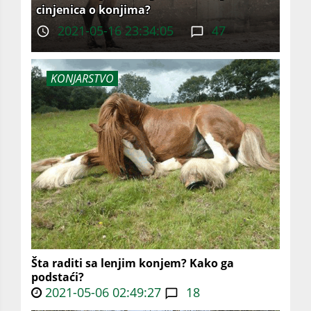
cinjenica o konjima?
2021-05-16 23:34:05
47
KONJARSTVO
Šta raditi sa lenjim konjem? Kako ga
podstaći?
2021-05-06 02:49:27
18