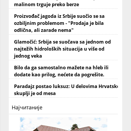
malinom trguje preko berze
Proizvođač jagoda iz Srbije suočio se sa
ozbiljnim problemom - "Prodaja je bila
odlična, ali zarade nema"
Glamočić: Srbija se suočava sa jednom od
najtežih hidroloških situacija u više od
jednog veka
Bilo da ga samostalno mažete na hleb ili
dodate kao prilog, nećete da pogrešite.
Paradajz postao luksuz: U delovima Hrvatske
skuplji je od mesa
Најчитаније