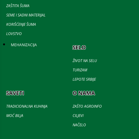
ZAŠTITA ŠUMA
SEME I SADNI MATERIJAL
KORIŠĆENJE ŠUMA
LOVSTVO
MEHANIZACIJA
SELO
ŽIVOT NA SELU
TURIZAM
LEPOTE SRBIJE
SAVETI
O NAMA
TRADICIONALNA KUHINJA
ZAŠTO AGROINFO
MOĆ BILJA
CILJEVI
NAČELO