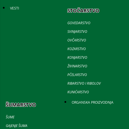
VESTI
STOČARSTVO
GOVEDARSTVO
SVINJARSTVO
OVČARSTVO
KOZARSTVO
KONJARSTVO
ŽIVINARSTVO
PČELARSTVO
RIBARSTVO I RIBOLOV
KUNIĆARSTVO
ORGANSKA PROIZVODNJA
ŠUMARSTVO
ŠUME
GAJENJE ŠUMA