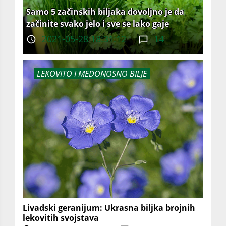
Samo 5 začinskih biljaka dovoljno je da
začinite svako jelo i sve se lako gaje
2021-05-28 18:31:12
14
LEKOVITO I MEDONOSNO BILJE
Livadski geranijum: Ukrasna biljka brojnih
lekovitih svojstava