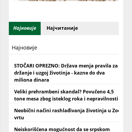
Најновије
Најчитаније
Најновије
STOČARI OPREZNO: Država menja pravila za
držanje i uzgoj životinja - kazne do dva
miliona dinara
Veliki prehrambeni skandal? Povučeno 4,5
tone mesa zbog isteklog roka i nepravilnosti
Neobični načini rashlađivanja životinja u Zoo
vrtu
Neiskorišćena mogućnost da se srpskom