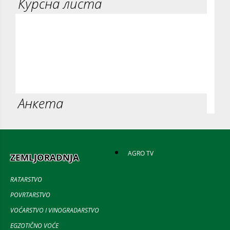
Курсна листа
Анкета
AGRO TV
ZEMLJORADNJA
RATARSTVO
POVRTARSTVO
VOĆARSTVO I VINOGRADARSTVO
EGZOTIČNO VOĆE