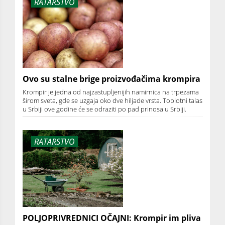
RATARSTVO
Ovo su stalne brige proizvođačima krompira
Krompir je jedna od najzastupljenijih namirnica na trpezama
širom sveta, gde se uzgaja oko dve hiljade vrsta. Toplotni talas
u Srbiji ove godine će se odraziti po pad prinosa u Srbiji.
RATARSTVO
POLJOPRIVREDNICI OČAJNI: Krompir im pliva