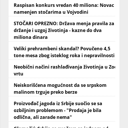
Raspisan konkurs vredan 40 miliona: Novac
namenjen stočarima u Vojvodini
STOČARI OPREZNO: Država menja pravila za
držanje i uzgoj životinja - kazne do dva
miliona dinara
Veliki prehrambeni skandal? Povučeno 4,5
tone mesa zbog isteklog roka i nepravilnosti
Neobični načini rashlađivanja životinja u Zoo
vrtu
Neiskorišćena mogućnost da se srpskom
malinom trguje preko berze
Proizvođač jagoda iz Srbije suočio se sa
ozbiljnim problemom - "Prodaja je bila
odlična, ali zarade nema"