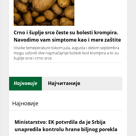
Crno i šuplje srce česte su bolesti krompira.
Navodimo vam simptome kao i mere zaštite
Visoke temeperature tokom jula, avgusta i delom septembra
mogu usloviti dve najznačajnije bolesti kod krompira a to su
šuplje srce i crno srce.
Најновије
Најчитаније
Најновије
Ministarstvo: EK potvrdila da je Srbija
unapredila kontrolu hrane biljnog porekla