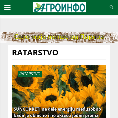
RATARSTVO
RATARSTVO
SUNCOKRETI ne dele energiju međusobno
kada je oblačno i ne okreću jedan prema