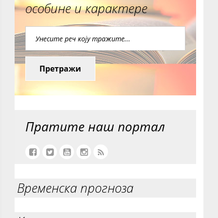
особине и карактере
Претражи
Пратите наш портал
Временска прогноза