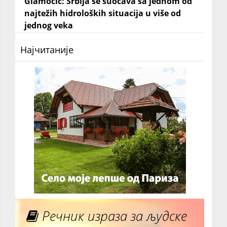
Glamočić: Srbija se suočava sa jednom od
najtežih hidroloških situacija u više od
jednog veka
Најчитаније
Речник израза за људске