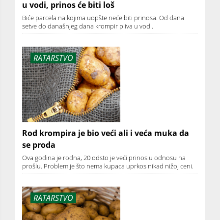
u vodi, prinos će biti loš
Biće parcela na kojima uopšte neće biti prinosa. Od dana
setve do današnjeg dana krompir pliva u vodi.
RATARSTVO
Rod krompira je bio veći ali i veća muka da
se proda
Ova godina je rodna, 20 odsto je veći prinos u odnosu na
prošlu. Problem je što nema kupaca uprkos nikad nižoj ceni.
RATARSTVO