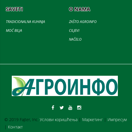
SAVETI
O NAMA
TRADICIONALNA KUHINJA
ZAŠTO AGROINFO
MOĆ BILJA
CILJEVI
NAČELO
© 2019 Fajter, Inc.
Услови коришћења
|
Маркетинг
|
Импресум
|
Контакт