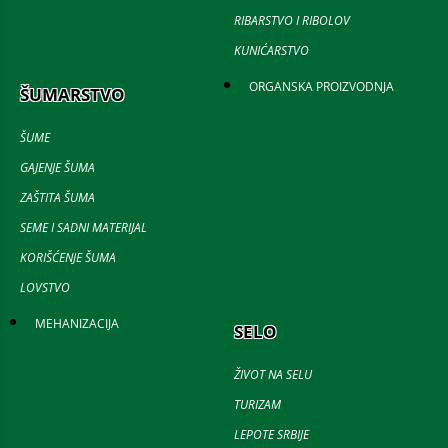
RIBARSTVO I RIBOLOV
KUNIĆARSTVO
ORGANSKA PROIZVODNJA
ŠUMARSTVO
ŠUME
GAJENJE ŠUMA
ZAŠTITA ŠUMA
SEME I SADNI MATERIJAL
KORIŠĆENJE ŠUMA
LOVSTVO
MEHANIZACIJA
SELO
ŽIVOT NA SELU
TURIZAM
LEPOTE SRBIJE