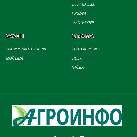
ŽIVOT NA SELU
TURIZAM
LEPOTE SRBIJE
SAVETI
O NAMA
TRADICIONALNA KUHINJA
ZAŠTO AGROINFO
MOĆ BILJA
CILJEVI
NAČELO