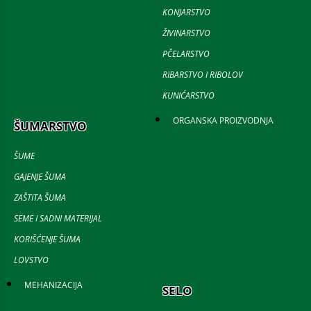
KONJARSTVO
ŽIVINARSTVO
PČELARSTVO
RIBARSTVO I RIBOLOV
KUNIĆARSTVO
ORGANSKA PROIZVODNJA
ŠUMARSTVO
ŠUME
GAJENJE ŠUMA
ZAŠTITA ŠUMA
SEME I SADNI MATERIJAL
KORIŠĆENJE ŠUMA
LOVSTVO
MEHANIZACIJA
SELO