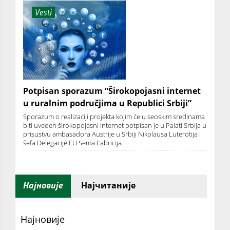
Vesti
Potpisan sporazum “Širokopojasni internet
u ruralnim područjima u Republici Srbiji”
Sporazum o realizaciji projekta kojim će u seoskim sredinama
biti uveden širokopojasni internet potpisan je u Palati Srbija u
prisustvu ambasadora Austrije u Srbiji Nikolausa Luterotija i
šefa Delegacije EU Sema Fabricija.
Најновије
Најчитаније
Најновије