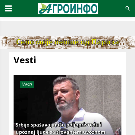
Vesti
Vesti
Srbijo spašavaj našu poljoprivredu i
upoznaj ljude sa trovanjem uvoznom