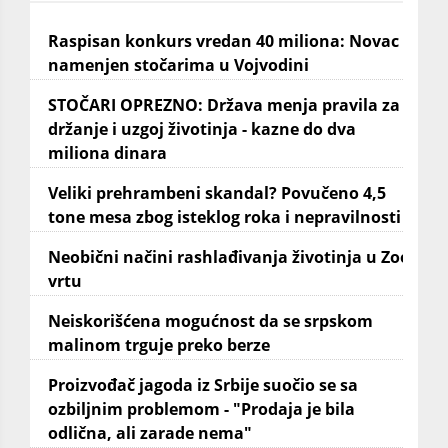
Raspisan konkurs vredan 40 miliona: Novac
namenjen stočarima u Vojvodini
STOČARI OPREZNO: Država menja pravila za
držanje i uzgoj životinja - kazne do dva
miliona dinara
Veliki prehrambeni skandal? Povučeno 4,5
tone mesa zbog isteklog roka i nepravilnosti
Neobični načini rashlađivanja životinja u Zoo
vrtu
Neiskorišćena mogućnost da se srpskom
malinom trguje preko berze
Proizvođač jagoda iz Srbije suočio se sa
ozbiljnim problemom - "Prodaja je bila
odlična, ali zarade nema"