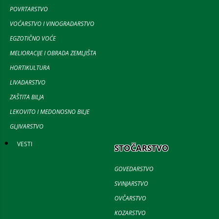
POVRTARSTVO
VOĆARSTVO I VINOGRADARSTVO
EGZOTIČNO VOĆE
MELIORACIJE I OBRADA ZEMLJIŠTA
HORTIKULTURA
LIVADARSTVO
ZAŠTITA BILJA
LEKOVITO I MEDONOSNO BILJE
GLJIVARSTVO
VESTI
STOČARSTVO
GOVEDARSTVO
SVINJARSTVO
OVČARSTVO
KOZARSTVO