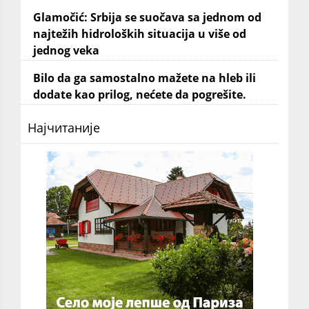
Glamočić: Srbija se suočava sa jednom od
najtežih hidroloških situacija u više od
jednog veka
Bilo da ga samostalno mažete na hleb ili
dodate kao prilog, nećete da pogrešite.
Најчитаније