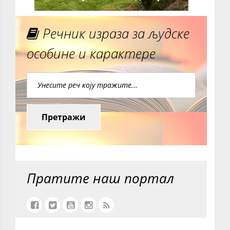
Речник израза за људске
особине и карактере
Претражи
Пратите наш портал