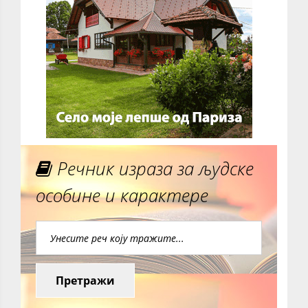
Речник израза за људске
особине и карактере
Претражи