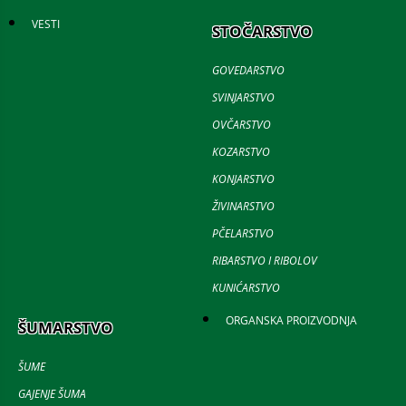
VESTI
STOČARSTVO
GOVEDARSTVO
SVINJARSTVO
OVČARSTVO
KOZARSTVO
KONJARSTVO
ŽIVINARSTVO
PČELARSTVO
RIBARSTVO I RIBOLOV
KUNIĆARSTVO
ORGANSKA PROIZVODNJA
ŠUMARSTVO
ŠUME
GAJENJE ŠUMA