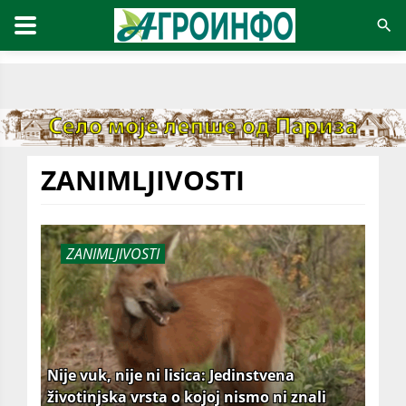
ZANIMLJIVOSTI
ZANIMLJIVOSTI
Nije vuk, nije ni lisica: Jedinstvena
životinjska vrsta o kojoj nismo ni znali