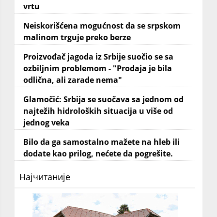
vrtu
Neiskorišćena mogućnost da se srpskom
malinom trguje preko berze
Proizvođač jagoda iz Srbije suočio se sa
ozbiljnim problemom - "Prodaja je bila
odlična, ali zarade nema"
Glamočić: Srbija se suočava sa jednom od
najtežih hidroloških situacija u više od
jednog veka
Bilo da ga samostalno mažete na hleb ili
dodate kao prilog, nećete da pogrešite.
Најчитаније