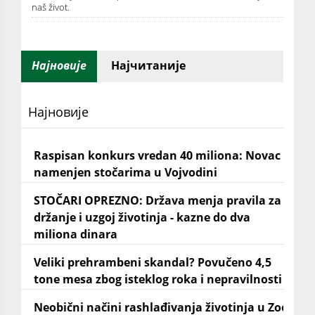
naš život.
Најновије
Најчитаније
Најновије
Raspisan konkurs vredan 40 miliona: Novac
namenjen stočarima u Vojvodini
STOČARI OPREZNO: Država menja pravila za
držanje i uzgoj životinja - kazne do dva
miliona dinara
Veliki prehrambeni skandal? Povučeno 4,5
tone mesa zbog isteklog roka i nepravilnosti
Neobični načini rashlađivanja životinja u Zoo