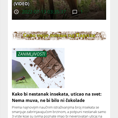
(VIDEO)
2022-07-13 03:35:37
1
ZANIMLJIVOSTI
Kako bi nestanak insekata, uticao na svet:
Nema muva, ne bi bilo ni čokolade
Prema najnovijim naučnim istraživanjima broj insekata se
smanjuje zabrinjavajućom brzinom, a potpuni nestanak samo
3 vrste koje su svima poznate imao bi neverovatan uticaj na