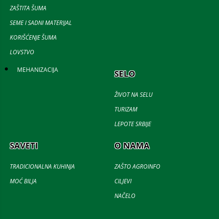
ZAŠTITA ŠUMA
SEME I SADNI MATERIJAL
KORIŠĆENJE ŠUMA
LOVSTVO
MEHANIZACIJA
SELO
ŽIVOT NA SELU
TURIZAM
LEPOTE SRBIJE
SAVETI
O NAMA
TRADICIONALNA KUHINJA
ZAŠTO AGROINFO
MOĆ BILJA
CILJEVI
NAČELO