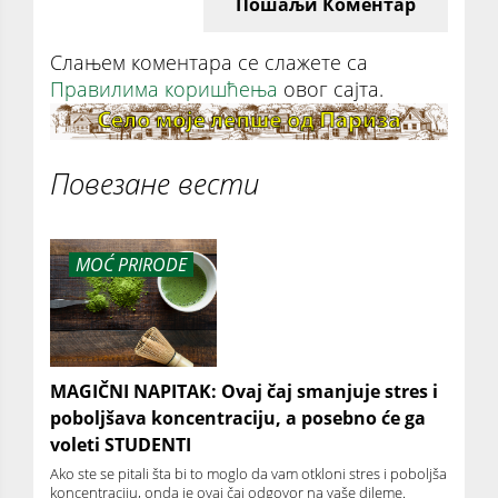
Пошаљи Коментар
Слањем коментара се слажете са
Правилима коришћења
овог сајта.
Повезане вести
MOĆ PRIRODE
MAGIČNI NAPITAK: Ovaj čaj smanjuje stres i
poboljšava koncentraciju, a posebno će ga
voleti STUDENTI
Ako ste se pitali šta bi to moglo da vam otkloni stres i poboljša
koncentraciju, onda je ovaj čaj odgovor na vaše dileme.