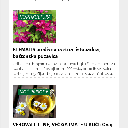
HORTIKULTURA
KLEMATIS predivna cvetna listopadna,
baštenska puzavica
Odlikuje se brojnim cvetovima koji ovu biljku čine idealnom za
svaki vrt ili balkon. Postoji preko 200 vrsta, od kojih se svaka
razlikuje drugačijom bojom cveta, oblikom lista, veličini rasta.
MOĆ PRIRODE
VEROVALI ILI NE, VEĆ GA IMATE U KUĆI: Ovaj