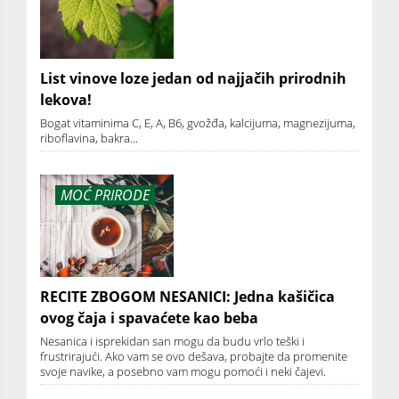
List vinove loze jedan od najjačih prirodnih
lekova!
Bogat vitaminima C, E, A, B6, gvožđa, kalcijuma, magnezijuma,
riboflavina, bakra...
MOĆ PRIRODE
RECITE ZBOGOM NESANICI: Jedna kašičica
ovog čaja i spavaćete kao beba
Nesanica i isprekidan san mogu da budu vrlo teški i
frustrirajući. Ako vam se ovo dešava, probajte da promenite
svoje navike, a posebno vam mogu pomoći i neki čajevi.