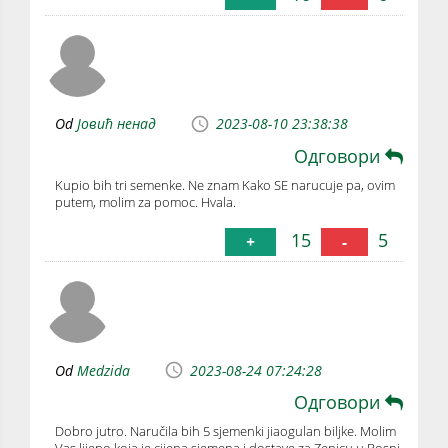
Od
Jовић ненад
2023-08-10 23:38:38
Одговори
Kupio bih tri semenke. Ne znam Kako SE narucuje pa, ovim
putem, molim za pomoc. Hvala.
15
5
+
-
Od
Medzida
2023-08-24 07:24:28
Одговори
Dobro jutro. Naručila bih 5 sjemenki jiaogulan biljke. Molim