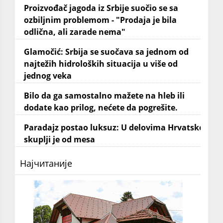
Proizvođač jagoda iz Srbije suočio se sa
ozbiljnim problemom - "Prodaja je bila
odlična, ali zarade nema"
Glamočić: Srbija se suočava sa jednom od
najtežih hidroloških situacija u više od
jednog veka
Bilo da ga samostalno mažete na hleb ili
dodate kao prilog, nećete da pogrešite.
Paradajz postao luksuz: U delovima Hrvatske
skuplji je od mesa
Најчитаније