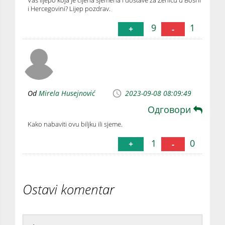
Vas lijepo koja je cijena sjemena i dostave za Zenicu u Bosni
i Hercegovini? Lijep pozdrav.
9
1
+
-
Od
Mirela Husejnović
2023-09-08 08:09:49
Одговори
Kako nabaviti ovu biljku ili sjeme.
1
0
+
-
Ostavi komentar