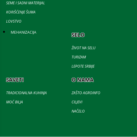
SEME I SADNI MATERIJAL
KORIŠĆENJE ŠUMA
LOVSTVO
MEHANIZACIJA
SELO
ŽIVOT NA SELU
TURIZAM
LEPOTE SRBIJE
SAVETI
O NAMA
TRADICIONALNA KUHINJA
ZAŠTO AGROINFO
MOĆ BILJA
CILJEVI
NAČELO