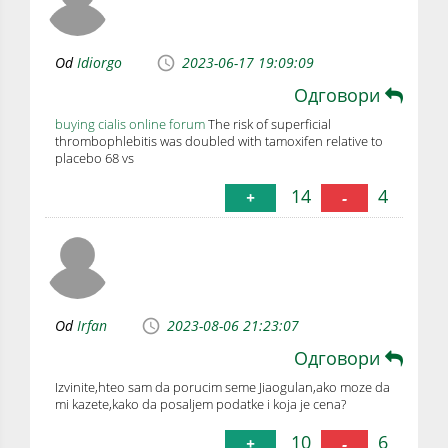
Od
Idiorgo
2023-06-17 19:09:09
Одговори
buying cialis online forum
The risk of superficial
thrombophlebitis was doubled with tamoxifen relative to
placebo 68 vs
14
4
+
-
Od
Irfan
2023-08-06 21:23:07
Одговори
Izvinite,hteo sam da porucim seme Jiaogulan,ako moze da
mi kazete,kako da posaljem podatke i koja je cena?
10
6
+
-