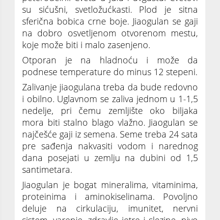
su sićušni, svetložućkasti. Plod je sitna
sferična bobica crne boje. Jiaogulan se gaji
na dobro osvetljenom otvorenom mestu,
koje može biti i malo zasenjeno.
Otporan je na hladnoću i može da
podnese temperature do minus 12 stepeni.
Zalivanje jiaogulana treba da bude redovno
i obilno. Uglavnom se zaliva jednom u 1-1,5
nedelje, pri čemu zemljište oko biljaka
mora biti stalno blago vlažno. Jiaogulan se
najčešće gaji iz semena. Seme treba 24 sata
pre sađenja nakvasiti vodom i narednog
dana posejati u zemlju na dubini od 1,5
santimetara.
Jiaogulan je bogat mineralima, vitaminima,
proteinima i aminokiselinama. Povoljno
deluje na cirkulaciju, imunitet, nervni
sistem, varenje, zdravlje jetre i slezine, nivo