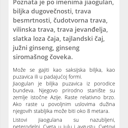
Poznata je po imenima jiaogulan,
biljka dugovečnosti, trava
besmrtnosti, čudotvorna trava,
vilinska trava, trava jevanđelja,
slatka loza čaja, tajlandski čaj,
južni ginseng, ginseng
siromašnog čoveka.
Može se gajiti kao saksijska biljka, kao
puzavica ili u padajućoj formi.
Jiaogulan je biljka puzavica iz porodice
bundeva. Njegovo prirodno stanište su
zemlje istočne Azije. Raste relativno brzo.
Ako raste u povoljnim uslovima dužina
njegovih stabljika može biti oko 8 metara.
Listovi jiaogulana su nazubljeni,
peterodelni. Cveta u julu i avgustu. Cvetovi