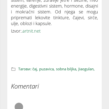
energije, digestivni sistem, hormone, disajni
i mokraćni sistem. Od njega se mogu
pripremati lekovite tinkture, čajevi, sirće,
ulje, oblozi i kapsule.
Izvor:.
artnit.net
Jiaogulan - biljka dugovečnosti
Тагови:
čaj,
puzavica,
sobna biljka,
Jiaogulan,
Komentari