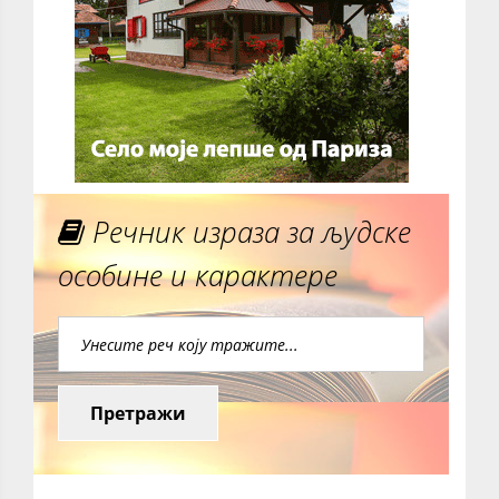
Речник израза за људске
особине и карактере
Претражи