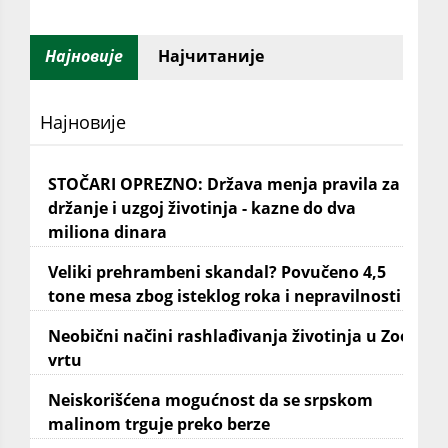
Најновије
Најчитаније
Најновије
STOČARI OPREZNO: Država menja pravila za
držanje i uzgoj životinja - kazne do dva
miliona dinara
Veliki prehrambeni skandal? Povučeno 4,5
tone mesa zbog isteklog roka i nepravilnosti
Neobični načini rashlađivanja životinja u Zoo
vrtu
Neiskorišćena mogućnost da se srpskom
malinom trguje preko berze