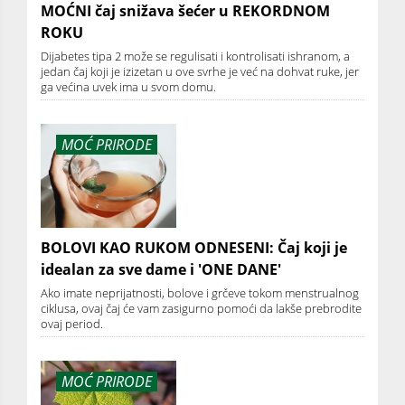
MOĆNI čaj snižava šećer u REKORDNOM
ROKU
Dijabetes tipa 2 može se regulisati i kontrolisati ishranom, a
jedan čaj koji je izizetan u ove svrhe je već na dohvat ruke, jer
ga većina uvek ima u svom domu.
MOĆ PRIRODE
BOLOVI KAO RUKOM ODNESENI: Čaj koji je
idealan za sve dame i 'ONE DANE'
Ako imate neprijatnosti, bolove i grčeve tokom menstrualnog
ciklusa, ovaj čaj će vam zasigurno pomoći da lakše prebrodite
ovaj period.
MOĆ PRIRODE