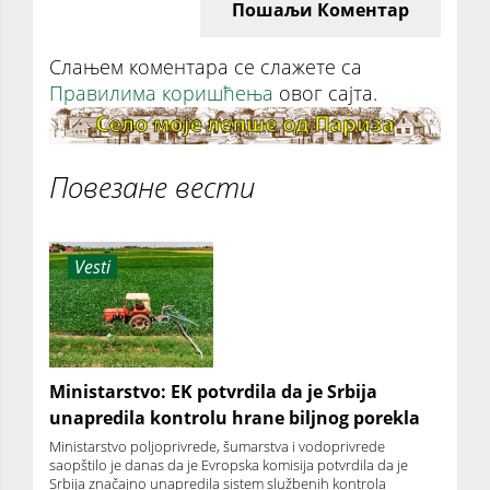
Пошаљи Коментар
Слањем коментара се слажете са
Правилима коришћења
овог сајта.
Повезане вести
Vesti
Ministarstvo: EK potvrdila da je Srbija
unapredila kontrolu hrane biljnog porekla
Ministarstvo poljoprivrede, šumarstva i vodoprivrede
saopštilo je danas da je Evropska komisija potvrdila da je
Srbija značajno unapredila sistem službenih kontrola