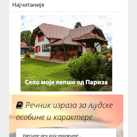
Најчитаније
Речник израза за људске
особине и карактере