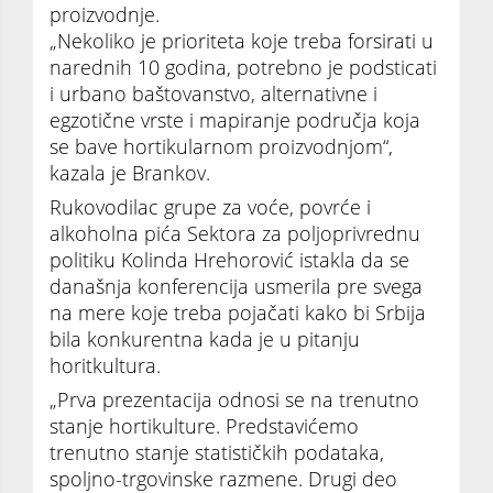
proizvodnje.
„Nekoliko je prioriteta koje treba forsirati u
narednih 10 godina, potrebno je podsticati
i urbano baštovanstvo, alternativne i
egzotične vrste i mapiranje područja koja
se bave hortikularnom proizvodnjom“,
kazala je Brankov.
Rukovodilac grupe za voće, povrće i
alkoholna pića Sektora za poljoprivrednu
politiku Kolinda Hrehorović istakla da se
današnja konferencija usmerila pre svega
na mere koje treba pojačati kako bi Srbija
bila konkurentna kada je u pitanju
horitkultura.
„Prva prezentacija odnosi se na trenutno
stanje hortikulture. Predstavićemo
trenutno stanje statističkih podataka,
spoljno-trgovinske razmene. Drugi deo