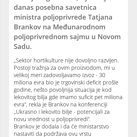
danas posebna savetnica
ministra poljoprivrede Tatjana
Brankov na Međunarodnom
poljoprivrednom sajmu u Novom
Sadu.
„Sektor hortikulture nije dovoljno razvijen.
Postoji tražnja za ovim proizvodom, mi u
velikoj meri zadovoljavamo izvoz - 30
miliona evra bio je trgovinski deficit prošle
godine, nešto povoljnija situacija je kod
lekovitog bilja gde imamo suficit pet miliona
evra“, rekla je Brankov na konferenciji
„Ukrasno i lekovito bilje - potencijali za
novu vrednost u poljoprivredi“.
Brankov je dodala i da će ministarstvo
nastaviti da podržava ovu vrstu