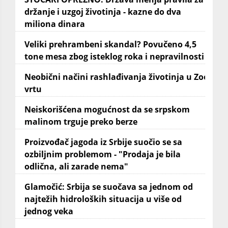
držanje i uzgoj životinja - kazne do dva
miliona dinara
Veliki prehrambeni skandal? Povučeno 4,5
tone mesa zbog isteklog roka i nepravilnosti
Neobični načini rashlađivanja životinja u Zoo
vrtu
Neiskorišćena mogućnost da se srpskom
malinom trguje preko berze
Proizvođač jagoda iz Srbije suočio se sa
ozbiljnim problemom - "Prodaja je bila
odlična, ali zarade nema"
Glamočić: Srbija se suočava sa jednom od
najtežih hidroloških situacija u više od
jednog veka