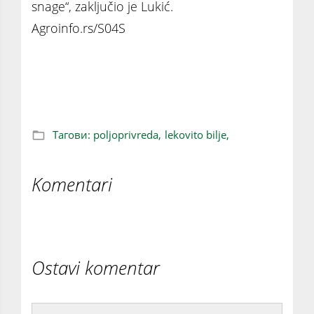
snage“, zaključio je Lukić.
Agroinfo.rs/S04S
Lekovito bilje je ogroman potencijal za
srpsku poljoprivredu
Тагови:
poljoprivreda,
lekovito bilje,
Komentari
Ostavi komentar