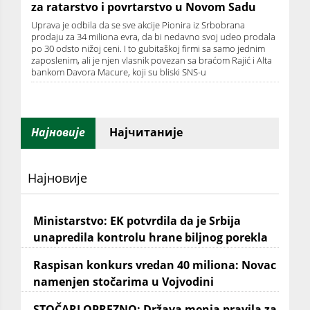
za ratarstvo i povrtarstvo u Novom Sadu
Uprava je odbila da se sve akcije Pionira iz Srbobrana
prodaju za 34 miliona evra, da bi nedavno svoj udeo prodala
po 30 odsto nižoj ceni. I to gubitaškoj firmi sa samo jednim
zaposlenim, ali je njen vlasnik povezan sa braćom Rajić i Alta
bankom Davora Macure, koji su bliski SNS-u
Најновије
Најчитаније
Најновије
Ministarstvo: EK potvrdila da je Srbija
unapredila kontrolu hrane biljnog porekla
Raspisan konkurs vredan 40 miliona: Novac
namenjen stočarima u Vojvodini
STOČARI OPREZNO: Država menja pravila za