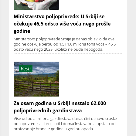
Ministarstvo poljoprivrede: U Srbiji se
očekuje 46,5 odsto više voća nego prošle
godine
Ministarstvo poljoprivrede Srbije je danas objavilo da ove
godine očekuje berbu od 1,5 i 1,6 miliona tona voća – 46,5
odsto veću nego 2025, ukoliko ne bude nepogoda.
Vesti
Za osam godina u Srbiji nestalo 62.000
poljoprivrednih gazdinstava
Više od pola miliona gazdinstava danas čini osnovu srpske
poljoprivrede, ali broj ljudi i domaćinstava koja opstaju od
proizvodnje hrane iz godine u godinu opada.