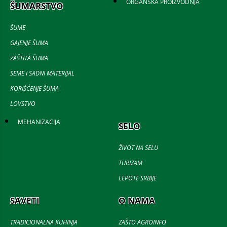
ORGANSKA PROIZVODNJA
ŠUMARSTVO
ŠUME
GAJENJE ŠUMA
ZAŠTITA ŠUMA
SEME I SADNI MATERIJAL
KORIŠĆENJE ŠUMA
LOVSTVO
MEHANIZACIJA
SELO
ŽIVOT NA SELU
TURIZAM
LEPOTE SRBIJE
SAVETI
O NAMA
TRADICIONALNA KUHINJA
ZAŠTO AGROINFO