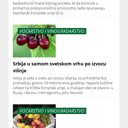
bezbednosti hrane biljnog porekla, te da kontrole u
primarnoj poljoprivrednoj proizvodnji sada ispunjavaju
standarde Evropske unije (EU).
VOĆARSTVO I VINOGRADARSTVO
Srbija u samom svetskom vrhu po izvozu
višnje
Srbija je peta u svetu po izvozu višanja, sa prihodima koji
premašuju gotovo 59 miliona evra godišnje. Najveće količine
odlaze na tržišta Evropske unije, a značajan deo se plasira i u
Rusiju i Bosnu i Hercegovinu, pišu Novosti.
VOĆARSTVO I VINOGRADARSTVO