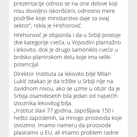
prezentacije odnosi se na one delove koji
nisu dovoljno iskorišćeni, odnosno mere
podrške koje ministarstvo daje za ovaj
sektor“, rekla je Hrehorović.
Hrehorović je objasnila i da u Srbiji postoje
dve kategorije cveća, u Vojvodini plantažno
i lekovito, dok je drugo samoniklo cveće u
brdsko-planinskom delu koje ima veliki
potencijal.
Direktor Instituta za lekovito bilje Milan
Lukić istakao je da tržište u Srbiji nije na
zavidnom nivou, ako se uzme u obzir da je
Srbija osamdesetih bila jedan od najvećih
izvoznika lekovitog bilja.
„Institut slavi 77 godina, zapošljava 150 i
nešto zaposlenih, sa mnogo proizvoda koje
izvozimo. Imamo nameru da proizvode
plasiramo u EU, ali imamo problem radne