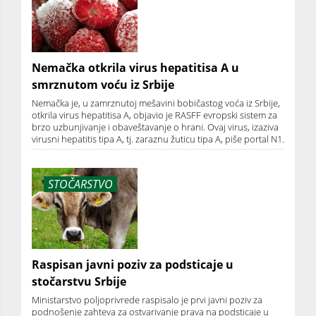
Nemačka otkrila virus hepatitisa A u
smrznutom voću iz Srbije
Nemačka je, u zamrznutoj mešavini bobičastog voća iz Srbije,
otkrila virus hepatitisa A, objavio je RASFF evropski sistem za
brzo uzbunjivanje i obaveštavanje o hrani. Ovaj virus, izaziva
virusni hepatitis tipa A, tj. zaraznu žuticu tipa A, piše portal N1.
STOČARSTVO
Raspisan javni poziv za podsticaje u
stočarstvu Srbije
Ministarstvo poljoprivrede raspisalo je prvi javni poziv za
podnošenje zahteva za ostvarivanje prava na podsticaje u