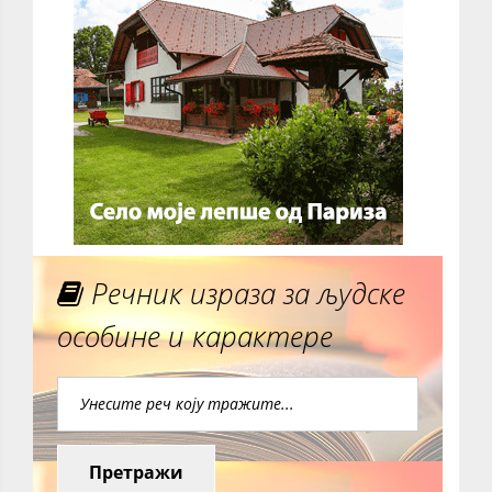
Речник израза за људске
особине и карактере
Претражи