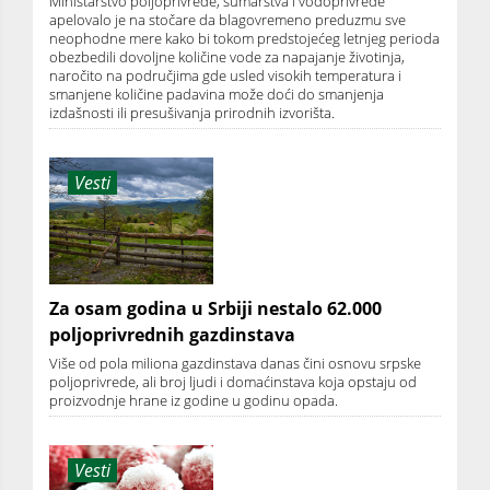
Ministarstvo poljoprivrede, šumarstva i vodoprivrede
apelovalo je na stočare da blagovremeno preduzmu sve
neophodne mere kako bi tokom predstojećeg letnjeg perioda
obezbedili dovoljne količine vode za napajanje životinja,
naročito na područjima gde usled visokih temperatura i
smanjene količine padavina može doći do smanjenja
izdašnosti ili presušivanja prirodnih izvorišta.
Vesti
Za osam godina u Srbiji nestalo 62.000
poljoprivrednih gazdinstava
Više od pola miliona gazdinstava danas čini osnovu srpske
poljoprivrede, ali broj ljudi i domaćinstava koja opstaju od
proizvodnje hrane iz godine u godinu opada.
Vesti