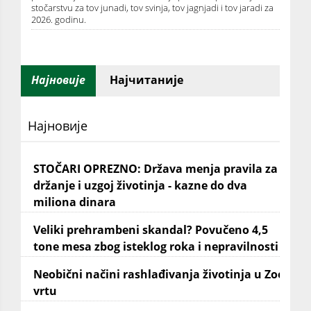
stočarstvu za tov junadi, tov svinja, tov jagnjadi i tov jaradi za
2026. godinu.
Најновије
Најчитаније
Најновије
STOČARI OPREZNO: Država menja pravila za
držanje i uzgoj životinja - kazne do dva
miliona dinara
Veliki prehrambeni skandal? Povučeno 4,5
tone mesa zbog isteklog roka i nepravilnosti
Neobični načini rashlađivanja životinja u Zoo
vrtu