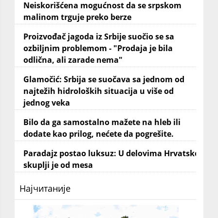
Neiskorišćena mogućnost da se srpskom
malinom trguje preko berze
Proizvođač jagoda iz Srbije suočio se sa
ozbiljnim problemom - "Prodaja je bila
odlična, ali zarade nema"
Glamočić: Srbija se suočava sa jednom od
najtežih hidroloških situacija u više od
jednog veka
Bilo da ga samostalno mažete na hleb ili
dodate kao prilog, nećete da pogrešite.
Paradajz postao luksuz: U delovima Hrvatske
skuplji je od mesa
Најчитаније