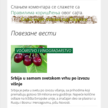
Слањем коментара се слажете са
Правилима коришћења
овог сајта.
Повезане вести
VOĆARSTVO I VINOGRADARSTVO
Srbija u samom svetskom vrhu po izvozu
višnje
Srbija je peta u svetu po izvozu višanja, sa prihodima koji
premašuju gotovo 59 miliona evra godišnje. Najveće količine
odlaze na tržišta Evropske unije, a značajan deo se plasira i u
Rusiju i Bosnu i Hercegovinu, pišu Novosti.