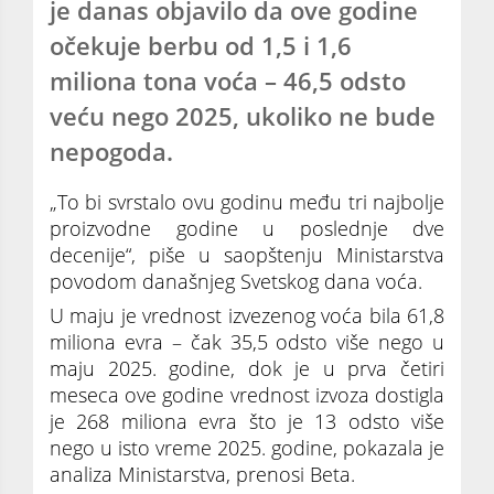
je danas objavilo da ove godine
očekuje berbu od 1,5 i 1,6
miliona tona voća – 46,5 odsto
veću nego 2025, ukoliko ne bude
nepogoda.
„To bi svrstalo ovu godinu među tri najbolje
proizvodne godine u poslednje dve
decenije“, piše u saopštenju Ministarstva
povodom današnjeg Svetskog dana voća.
U maju je vrednost izvezenog voća bila 61,8
miliona evra – čak 35,5 odsto više nego u
maju 2025. godine, dok je u prva četiri
meseca ove godine vrednost izvoza dostigla
je 268 miliona evra što je 13 odsto više
nego u isto vreme 2025. godine, pokazala je
analiza Ministarstva, prenosi Beta.