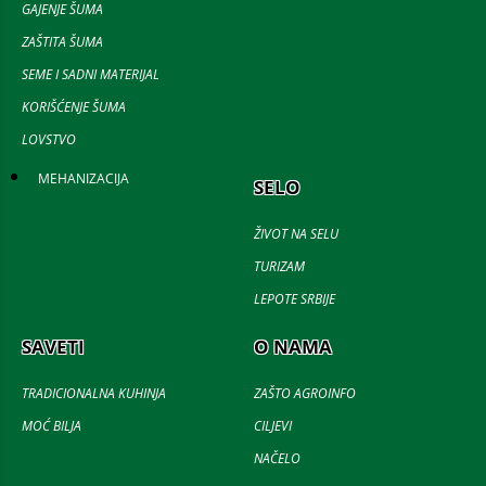
GAJENJE ŠUMA
ZAŠTITA ŠUMA
SEME I SADNI MATERIJAL
KORIŠĆENJE ŠUMA
LOVSTVO
MEHANIZACIJA
SELO
ŽIVOT NA SELU
TURIZAM
LEPOTE SRBIJE
SAVETI
O NAMA
TRADICIONALNA KUHINJA
ZAŠTO AGROINFO
MOĆ BILJA
CILJEVI
NAČELO