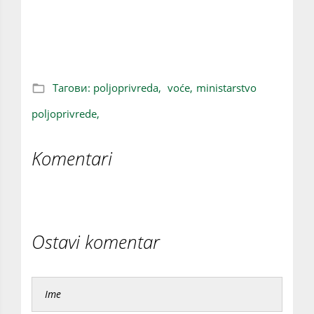
očekuje 46,5 odsto više voća nego prošle
godine
Тагови:
poljoprivreda,
voće,
ministarstvo
poljoprivrede,
Komentari
Ostavi komentar