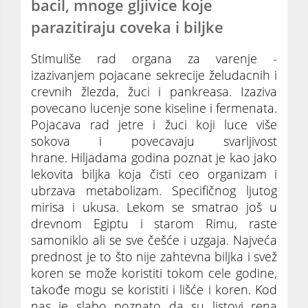
bacil, mnoge gljivice koje
parazitiraju coveka i biljke
Stimuliše rad organa za varenje -
izazivanjem pojacane sekrecije želudacnih i
crevnih žlezda, žuci i pankreasa. Izaziva
povecano lucenje sone kiseline i fermenata.
Pojacava rad jetre i žuci koji luce više
sokova i povecavaju svarljivost
hrane. Hiljadama godina poznat je kao jako
lekovita biljka koja čisti ceo organizam i
ubrzava metabolizam. Specifičnog ljutog
mirisa i ukusa. Lekom se smatrao još u
drevnom Egiptu i starom Rimu, raste
samoniklo ali se sve češće i uzgaja. Najveća
prednost je to što nije zahtevna biljka i svež
koren se može koristiti tokom cele godine,
takođe mogu se koristiti i lišće i koren. Kod
nas je slabo poznato da su listovi rena