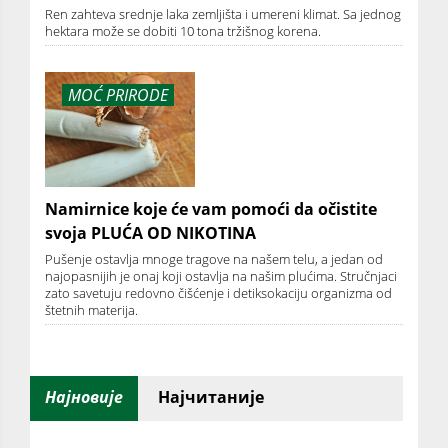
Ren zahteva srednje laka zemljišta i umereni klimat. Sa jednog
hektara može se dobiti 10 tona tržišnog korena.
MOĆ PRIRODE
Namirnice koje će vam pomoći da očistite
svoja PLUĆA OD NIKOTINA
Pušenje ostavlja mnoge tragove na našem telu, a jedan od
najopasnijih je onaj koji ostavlja na našim plućima. Stručnjaci
zato savetuju redovno čišćenje i detiksokaciju organizma od
štetnih materija.
Најновије
Најчитаније