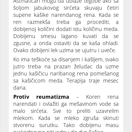
Astmatičari mogu da ublaže tegobe ako sa
šoljom jabukovog sirćeta skuvaju četiri
supene kašike narendanog rena. Kada se
ren razmekša treba ga procediti, a
dobijenoj količini dodati istu količinu meda.
Dobijenu smesu lagano kuvati da se
zgusne, a onda ostaviti da se kaša ohladi.
Ovako dobijeni lek uzima se ujutru i uveče.
Ko ima teškoće sa disanjem i kašljem, svako
jutro treba na prazan želudac da uzme
jednu kašičicu naribanog rena pomešanog
sa kašičicom meda. Terapija traje mesec
dana.
Protiv reumatizma
– Koren rena
narendati i ovlažiti ga mešavinom vode sa
malo sirćeta. Sve to preliti uzavrelim
mlekom. Kada se mleko zgruša skinuti
stvorenu surutku. Tako dobijenu masu
svakodnevno piti jednu do dve čašice.