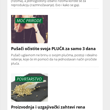
(rizoma), a jednogodišnji izdanci rizoma koriste se za
reprodukciju (razmnožavanje). Evo i kako se gaji.
MOĆ PRIRODE
Pušači očistite svoja PLUĆA za samo 3 dana
Pušači uglavnom ne brinu o svojim plućima, postoji i idealno
rešenje, koje će im pomoći da na jednostavan način pročiste
pluća.
POVRTARSTVO
Proizvodnja i uzgajivački zahtevi rena