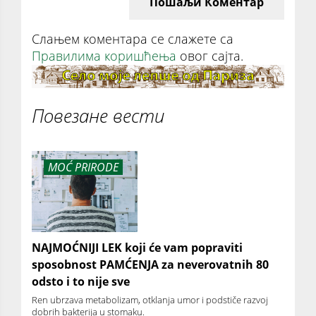
Пошаљи Коментар
Слањем коментара се слажете са
Правилима коришћења
овог сајта.
Повезане вести
MOĆ PRIRODE
NAJMOĆNIJI LEK koji će vam popraviti
sposobnost PAMĆENJA za neverovatnih 80
odsto i to nije sve
Ren ubrzava metabolizam, otklanja umor i podstiče razvoj
dobrih bakterija u stomaku.