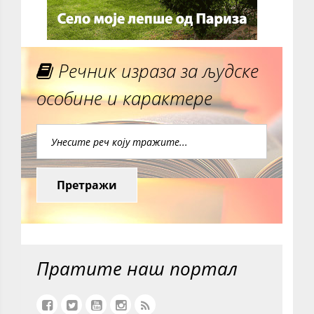
Речник израза за људске
особине и карактере
Претражи
Пратите наш портал