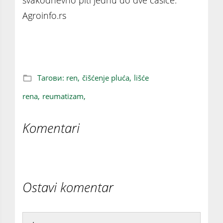
Agroinfo.rs
Lekovitost RENA približava se belom luku
Тагови:
ren,
čišćenje pluća,
lišće
rena,
reumatizam,
Komentari
Ostavi komentar