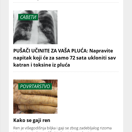
САВЕТИ
PUŠAČI UČINITE ZA VAŠA PLUĆA: Napravite
napitak koji će za samo 72 sata ukloniti sav
katran i toksine iz pluća
POVRTARSTVO
Kako se gaji ren
Ren je višegodišnja biljka i gaji se zbog zadebljalog rizoma