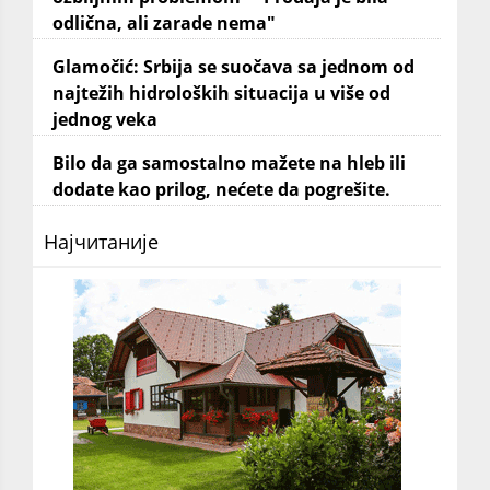
odlična, ali zarade nema"
Glamočić: Srbija se suočava sa jednom od
najtežih hidroloških situacija u više od
jednog veka
Bilo da ga samostalno mažete na hleb ili
dodate kao prilog, nećete da pogrešite.
Најчитаније