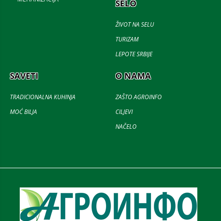
SELO
ŽIVOT NA SELU
TURIZAM
LEPOTE SRBIJE
SAVETI
O NAMA
TRADICIONALNA KUHINJA
ZAŠTO AGROINFO
MOĆ BILJA
CILJEVI
NAČELO