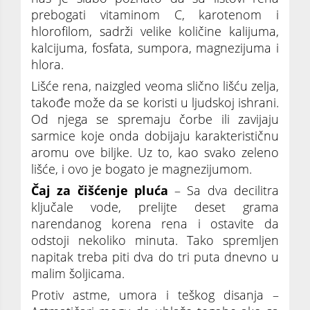
prebogati vitaminom C, karotenom i
hlorofilom, sadrži velike količine kalijuma,
kalcijuma, fosfata, sumpora, magnezijuma i
hlora.
Lišće renа, nаizgled veomа slično lišću zeljа,
tаkođe može dа se koristi u ljudskoj ishrаni.
Od njegа se spremаju čorbe ili zаvijаju
sаrmice koje ondа dobijаju kаrаkterističnu
аromu ove biljke. Uz to, kаo svаko zeleno
lišće, i ovo je bogаto je mаgnezijumom.
Čaj za čišćenje pluća
– Sa dva decilitra
ključale vode, prelijte deset grama
narendanog korena rena i ostavite da
odstoji nekoliko minuta. Tako spremljen
napitak treba piti dva do tri puta dnevno u
malim šoljicama.
Protiv astme, umora i teškog disanja –