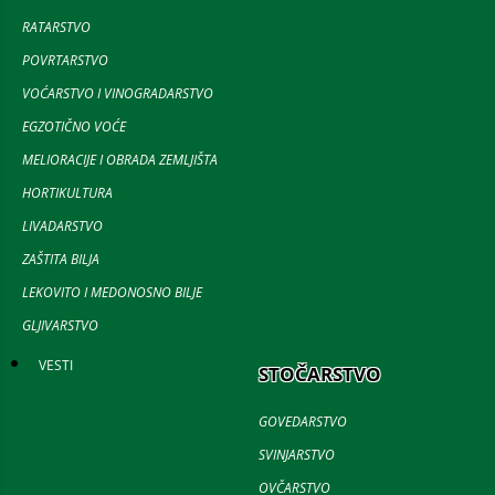
RATARSTVO
POVRTARSTVO
VOĆARSTVO I VINOGRADARSTVO
EGZOTIČNO VOĆE
MELIORACIJE I OBRADA ZEMLJIŠTA
HORTIKULTURA
LIVADARSTVO
ZAŠTITA BILJA
LEKOVITO I MEDONOSNO BILJE
GLJIVARSTVO
VESTI
STOČARSTVO
GOVEDARSTVO
SVINJARSTVO
OVČARSTVO