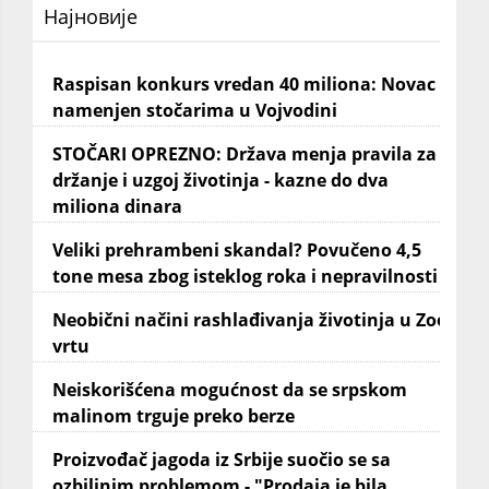
Најновије
Raspisan konkurs vredan 40 miliona: Novac
namenjen stočarima u Vojvodini
STOČARI OPREZNO: Država menja pravila za
držanje i uzgoj životinja - kazne do dva
miliona dinara
Veliki prehrambeni skandal? Povučeno 4,5
tone mesa zbog isteklog roka i nepravilnosti
Neobični načini rashlađivanja životinja u Zoo
vrtu
Neiskorišćena mogućnost da se srpskom
malinom trguje preko berze
Proizvođač jagoda iz Srbije suočio se sa
ozbiljnim problemom - "Prodaja je bila