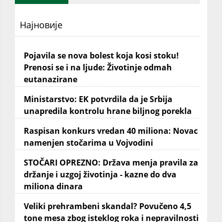
Најновије
Pojavila se nova bolest koja kosi stoku!
Prenosi se i na ljude: Životinje odmah
eutanazirane
Ministarstvo: EK potvrdila da je Srbija
unapredila kontrolu hrane biljnog porekla
Raspisan konkurs vredan 40 miliona: Novac
namenjen stočarima u Vojvodini
STOČARI OPREZNO: Država menja pravila za
držanje i uzgoj životinja - kazne do dva
miliona dinara
Veliki prehrambeni skandal? Povučeno 4,5
tone mesa zbog isteklog roka i nepravilnosti