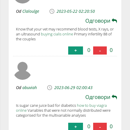
Od
Claloulge
2023-05-22 02:20:50
Одговори
Know that your vet may recommend blood tests, X rays, or
an ultrasound
buying cialis online
Primary infertility 88 of
the couples
0
0
+
-
Od
abuviah
2023-06-29 02:00:43
Одговори
Is sugar cane juice bad for diabetics
how to buy viagra
online
Variables that were not normally distributed were
categorised for the multivariable analyses
0
0
+
-