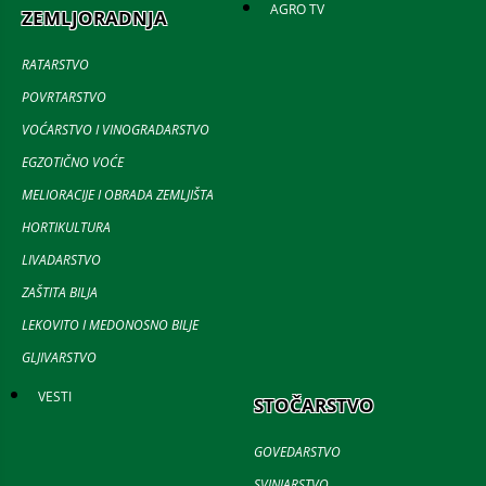
AGRO TV
ZEMLJORADNJA
RATARSTVO
POVRTARSTVO
VOĆARSTVO I VINOGRADARSTVO
EGZOTIČNO VOĆE
MELIORACIJE I OBRADA ZEMLJIŠTA
HORTIKULTURA
LIVADARSTVO
ZAŠTITA BILJA
LEKOVITO I MEDONOSNO BILJE
GLJIVARSTVO
VESTI
STOČARSTVO
GOVEDARSTVO
SVINJARSTVO