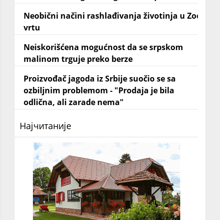
Neobični načini rashlađivanja životinja u Zoo
vrtu
Neiskorišćena mogućnost da se srpskom
malinom trguje preko berze
Proizvođač jagoda iz Srbije suočio se sa
ozbiljnim problemom - "Prodaja je bila
odlična, ali zarade nema"
Најчитаније