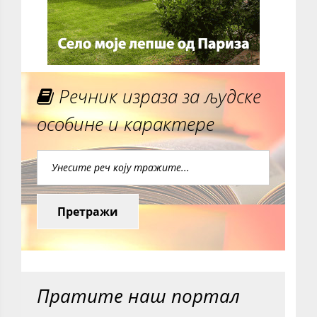
Речник израза за људске
особине и карактере
Претражи
Пратите наш портал