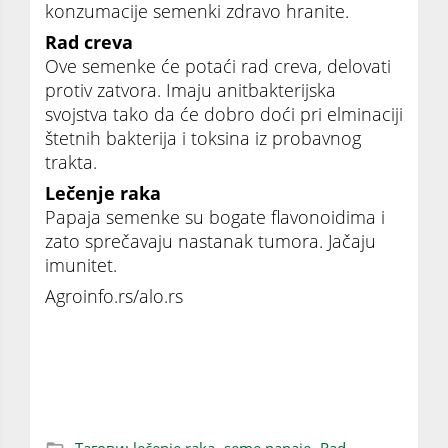
konzumacije semenki zdravo hranite.
Rad creva
Ove semenke će potaći rad creva, delovati
protiv zatvora. Imaju anitbakterijska
svojstva tako da će dobro doći pri elminaciji
štetnih bakterija i toksina iz probavnog
trakta.
Lečenje raka
Papaja semenke su bogate flavonoidima i
zato sprečavaju nastanak tumora. Jačaju
imunitet.
Agroinfo.rs/alo.rs
SEMENKE PAPAJE za detoksikaciju bubrega i
jetre, kao i lečenje raka
Тагови:
lečenje raka,
seme papaje,
Rad