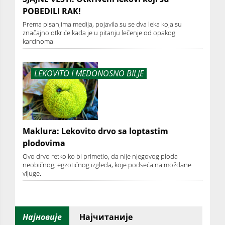
POBEDILI RAK!
Prema pisanjima medija, pojavila su se dva leka koja su
značajno otkriće kada je u pitanju lečenje od opakog
karcinoma.
LEKOVITO I MEDONOSNO BILJE
Maklura: Lekovito drvo sa loptastim
plodovima
Ovo drvo retko ko bi primetio, da nije njegovog ploda
neobičnog, egzotičnog izgleda, koje podseća na moždane
vijuge.
Најновије
Најчитаније