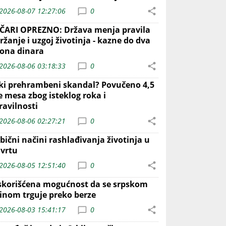
2026-08-07 12:27:06
0
ČARI OPREZNO: Država menja pravila
ržanje i uzgoj životinja - kazne do dva
iona dinara
2026-08-06 03:18:33
0
iki prehrambeni skandal? Povučeno 4,5
e mesa zbog isteklog roka i
ravilnosti
2026-08-06 02:27:21
0
bični načini rashlađivanja životinja u
 vrtu
2026-08-05 12:51:40
0
skorišćena mogućnost da se srpskom
inom trguje preko berze
2026-08-03 15:41:17
0