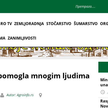
RO TV
ZEMLJORADNJA
STOČARSTVO
ŠUMARSTVO
ORG
AMA
ZANIMLJIVOSTI
e pomogla mnogim ljudima
Mini
una
Autor: Agroinfo.rs
Ras
Nov