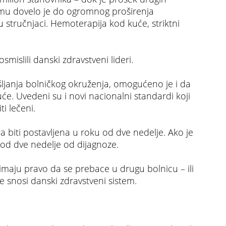
emu dovelo je do ogromnog proširenja
u stručnjaci. Hemoterapija kod kuće, striktni
mislili danski zdravstveni lideri.
janja bolničkog okruženja, omogućeno je i da
će. Uvedeni su i novi nacionalni standardi koji
ti lečeni.
 biti postavljena u roku od dve nedelje. Ako je
od dve nedelje od dijagnoze.
i imaju pravo da se prebace u drugu bolnicu – ili
e snosi danski zdravstveni sistem.