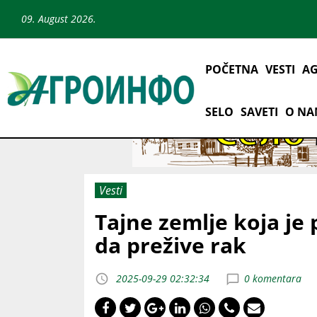
09. August 2026.
POČETNA
VESTI
AG
SELO
SAVETI
O N
Vesti
Tajne zemlje koja j
da prežive rak
2025-09-29 02:32:34
0 komentara