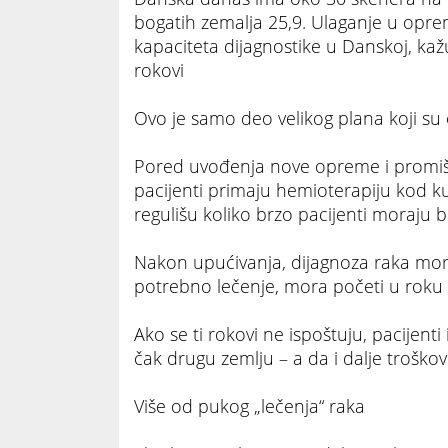
bogatih zemalja 25,9. Ulaganje u opr
kapaciteta dijagnostike u Danskoj, kaž
rokovi
Ovo je samo deo velikog plana koji su os
Pored uvođenja nove opreme i promišl
pacijenti primaju hemioterapiju kod ku
regulišu koliko brzo pacijenti moraju bi
Nakon upućivanja, dijagnoza raka mora
potrebno lečenje, mora početi u roku 
Ako se ti rokovi ne ispoštuju, pacijent
čak drugu zemlju – a da i dalje troškov
Više od pukog „lečenja“ raka