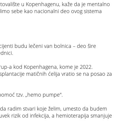
etovalište u Kopenhagenu, kaže da je mentalno
idimo sebe kao nacionalni deo ovog sistema
ijenti budu lečeni van bolnica – deo šire
dnici.
strup-a kod Kopenhagena, kome je 2022.
plantacije matičnih ćelija vratio se na posao za
 pomoć tzv. „hemo pumpe".
 da radim stvari koje želim, umesto da budem
 uvek rizik od infekcija, a hemioterapija smanjuje