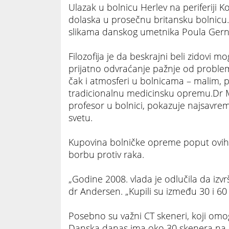
Ulazak u bolnicu Herlev na periferiji
dolaska u prosečnu britansku bolnicu.
slikama danskog umetnika Poula Gerne
Filozofija je da beskrajni beli zidovi 
prijatno odvraćanje pažnje od problem
čak i atmosferi u bolnicama – malim, 
tradicionalnu medicinsku opremu.Dr M
profesor u bolnici, pokazuje najsavreme
svetu.
Kupovina bolničke opreme poput ovih 
borbu protiv raka.
„Godine 2008. vlada je odlučila da izvr
dr Andersen. „Kupili su između 30 i 60
Posebno su važni CT skeneri, koji omog
Danska danas ima oko 30 skenera na m