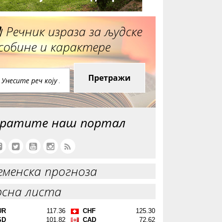
Речник израза за људске
собине и карактере
Претражи
ратите наш портал
еменска прогноза
рсна листа