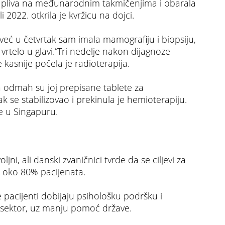
vna, pliva na međunarodnim takmičenjima i obarala
i 2022. otkrila je kvržicu na dojci.
već u četvrtak sam imala mamografiju i biopsiju,
 vrtelo u glavi.“Tri nedelje nakon dijagnoze
 kasnije počela je radioterapija.
a odmah su joj prepisane tablete za
k se stabilizovao i prekinula je hemioterapiju.
e u Singapuru.
ljni, ali danski zvaničnici tvrde da se ciljevi za
d oko 80% pacijenata.
 pacijenti dobijaju psihološku podršku i
i sektor, uz manju pomoć države.