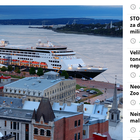
STO
za d
mil
Vel
ton
nep
Neo
Zoo
Nei
mal