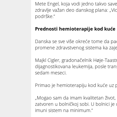
Mete Engel, koja vodi jedno takvo sav
zdravlje važan deo danskog plana: „V
podrške.“
Prednosti hemioterapije kod kuće
Danska se sve više okreće tome da pac
promene zdravstvenog sistema ka zaje
Majkl Cigler, gradonačelnik Høje-Taa
dijagnostikovana leukemija, posle trans
sedam meseci.
Primao je hemioterapiju kod kuće uz
„Mogao sam da imam kvalitetan život,
zatvoren u bolničkoj sobi. U bolnici je
imuni sistem na minimum.“