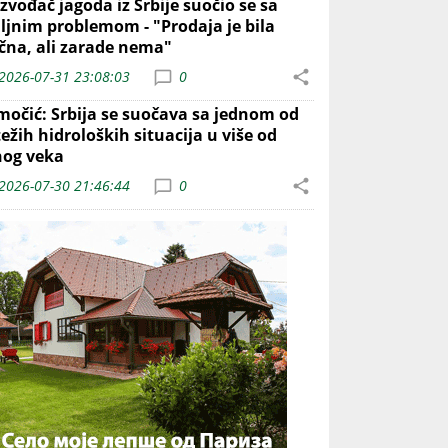
zvođač jagoda iz Srbije suočio se sa
iljnim problemom - "Prodaja je bila
ična, ali zarade nema"
2026-07-31 23:08:03
0
močić: Srbija se suočava sa jednom od
ežih hidroloških situacija u više od
nog veka
2026-07-30 21:46:44
0