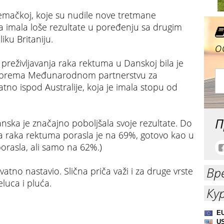
Nemačkoj, koje su nudile nove tretmane
 imala loše rezultate u poređenju sa drugim
iku Britaniju.
о
preživljavanja raka rektuma u Danskoj bila je
%, prema Međunarodnom partnerstvu za
natno ispod Australije, koja je imala stopu od
П
nska je značajno poboljšala svoje rezultate. Do
ja raka rektuma porasla je na 69%, gotovo kao u
e porasla, ali samo na 62%.)
Вр
vatno nastavio. Slična priča važi i za druge vrste
eluca i pluća.
Ку