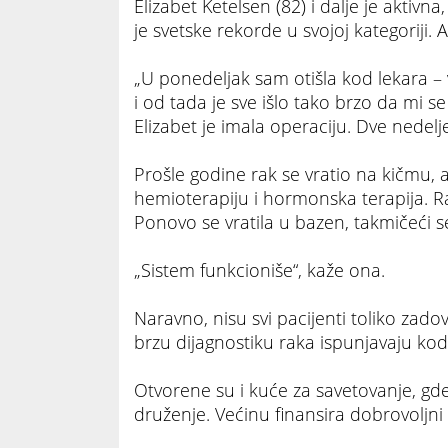
Elizabet Ketelsen (82) i dalje je akti
je svetske rekorde u svojoj kategoriji. Al
„U ponedeljak sam otišla kod lekara – 
i od tada je sve išlo tako brzo da mi se
Elizabet je imala operaciju. Dve nedelje
Prošle godine rak se vratio na kičmu, 
hemioterapiju i hormonska terapija. Ra
Ponovo se vratila u bazen, takmičeći s
„Sistem funkcioniše“, kaže ona.
Naravno, nisu svi pacijenti toliko zadovo
brzu dijagnostiku raka ispunjavaju ko
Otvorene su i kuće za savetovanje, gde
druženje. Većinu finansira dobrovoljn