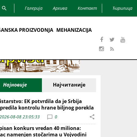
Галерија
Архива
Контакт
Ћирилица
ANSKA PROIZVODNJA
MEHANIZACIJA
Најновије
Најчитаније
starstvo: EK potvrdila da je Srbija
predila kontrolu hrane biljnog porekla
2026-08-08 23:05:33
0
pisan konkurs vredan 40 miliona:
ac namenjen stočarima u Vojvodini