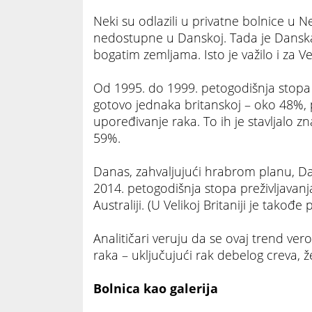
Neki su odlazili u privatne bolnice u 
nedostupne u Danskoj. Tada je Danska
bogatim zemljama. Isto je važilo i za Vel
Od 1995. do 1999. petogodišnja stopa 
gotovo jednaka britanskoj – oko 48
upoređivanje raka. To ih je stavljalo z
59%.
Danas, zahvaljujući hrabrom planu, Da
2014. petogodišnja stopa preživljavan
Australiji. (U Velikoj Britaniji je takođ
Analitičari veruju da se ovaj trend vero
raka – uključujući rak debelog creva, ž
Bolnica kao galerija