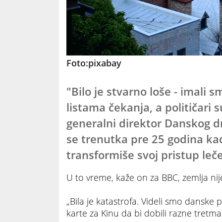
Foto:pixabay
"Bilo je stvarno loše - imali s
listama čekanja, a političari s
generalni direktor Danskog dr
se trenutka pre 25 godina ka
transformiše svoj pristup leč
U to vreme, kaže on za BBC, zemlja nij
„Bila je katastrofa. Videli smo danske
karte za Kinu da bi dobili razne tretma