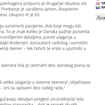
 Kopenhagena potpuno je drugačije iskustvo od
 Predvorje je ukrašeno jarkim, živopisnim
sa. Ukupno ih je 65.
Ан
mogu uznemiriti pacijente, dok boje mogu biti
a. To je znak koliko je Danska pažnje posvetila
promišljenim detaljima, pored ulaganja u
ajkl Andersen, konsultant radiolog i vanredni
niji skener – tek četvrti te vrste u upotrebi u
skenera bila je centralni deo danskog plana za
ši velika ulaganja u sisteme skenera“, objašnjava
 – oni su sastavni deo našeg rada.“
ućavaju detaljan pregled unutrašnjosti tela.
ilion stanovnika – dok je prosek drugih