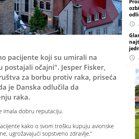
Proi
ozb
odl
Gla
najt
jed
mo pacijente koji su umirali na
u postajali očajni". Jesper Fisker,
uštva za borbu protiv raka, priseća
da je Danska odlučila da
enju raka.
e imala dobru reputaciju.
 pacijente kako o svom trošku kupuju avionske
ne, ugrožavajući sopstveno zdravlje.“