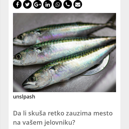
unslpash
Da li skuša retko zauzima mesto
na vašem jelovniku?