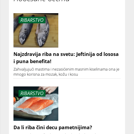
RIBARSTVO
Najzdravija riba na svetu: Jeftinija od lososa
i puna benefita!
Zahvaljujući mastima i nezasićenim masnim kiselinama ona je
mnogo korisna za mozak, kožu i kosu
RIBARSTVO
Da li riba čini decu pametnijima?