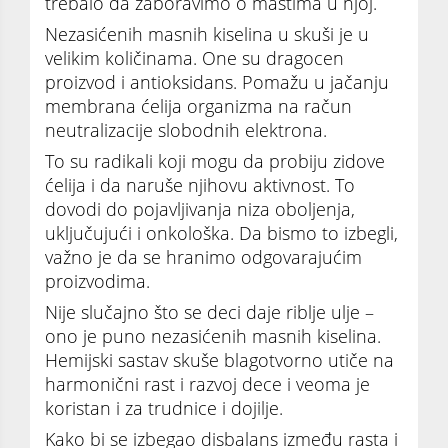
trebalo da zaboravimo o mastima u njoj.
Nezasićenih masnih kiselina u skuši je u
velikim količinama. One su dragocen
proizvod i antioksidans. Pomažu u jačanju
membrana ćelija organizma na račun
neutralizacije slobodnih elektrona.
To su radikali koji mogu da probiju zidove
ćelija i da naruše njihovu aktivnost. To
dovodi do pojavljivanja niza oboljenja,
uključujući i onkološka. Da bismo to izbegli,
važno je da se hranimo odgovarajućim
proizvodima.
Nije slučajno što se deci daje riblje ulje –
ono je puno nezasićenih masnih kiselina.
Hemijski sastav skuše blagotvorno utiče na
harmonični rast i razvoj dece i veoma je
koristan i za trudnice i dojilje.
Kako bi se izbegao disbalans između rasta i