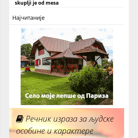
skuplji je od mesa
Најчитаније
Речник израза за људске
особине и карактере