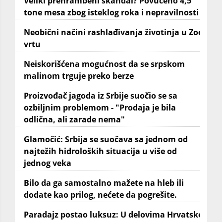
Veliki prehrambeni skandal? Povučeno 4,5
tone mesa zbog isteklog roka i nepravilnosti
Neobični načini rashlađivanja životinja u Zoo
vrtu
Neiskorišćena mogućnost da se srpskom
malinom trguje preko berze
Proizvođač jagoda iz Srbije suočio se sa
ozbiljnim problemom - "Prodaja je bila
odlična, ali zarade nema"
Glamočić: Srbija se suočava sa jednom od
najtežih hidroloških situacija u više od
jednog veka
Bilo da ga samostalno mažete na hleb ili
dodate kao prilog, nećete da pogrešite.
Paradajz postao luksuz: U delovima Hrvatske