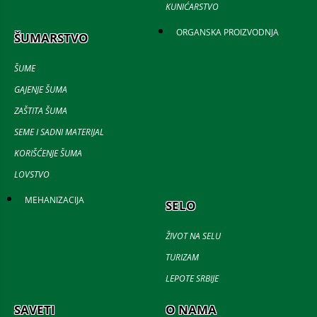
KUNIĆARSTVO
ORGANSKA PROIZVODNJA
ŠUMARSTVO
ŠUME
GAJENJE ŠUMA
ZAŠTITA ŠUMA
SEME I SADNI MATERIJAL
KORIŠĆENJE ŠUMA
LOVSTVO
MEHANIZACIJA
SELO
ŽIVOT NA SELU
TURIZAM
LEPOTE SRBIJE
SAVETI
O NAMA