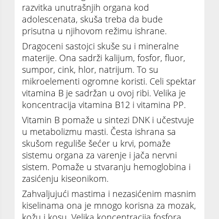
razvitka unutrašnjih organa kod
adolescenata, skuša treba da bude
prisutna u njihovom režimu ishrane.
Dragoceni sastojci skuše su i mineralne
materije. Ona sadrži kalijum, fosfor, fluor,
sumpor, cink, hlor, natrijum. To su
mikroelementi ogromne koristi. Celi spektar
vitamina B je sadržan u ovoj ribi. Velika je
koncentracija vitamina B12 i vitamina PP.
Vitamin B pomaže u sintezi DNK i učestvuje
u metabolizmu masti. Česta ishrana sa
skušom reguliše šećer u krvi, pomaže
sistemu organa za varenje i jača nervni
sistem. Pomaže u stvaranju hemoglobina i
zasićenju kiseonikom.
Zahvaljujući mastima i nezasićenim masnim
kiselinama ona je mnogo korisna za mozak,
kožu i kosu. Velika koncentracija fosfora