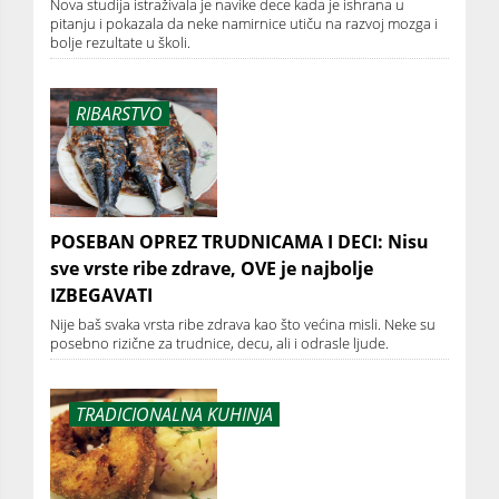
Nova studija istraživala je navike dece kada je ishrana u
pitanju i pokazala da neke namirnice utiču na razvoj mozga i
bolje rezultate u školi.
RIBARSTVO
POSEBAN OPREZ TRUDNICAMA I DECI: Nisu
sve vrste ribe zdrave, OVE je najbolje
IZBEGAVATI
Nije baš svaka vrsta ribe zdrava kao što većina misli. Neke su
posebno rizične za trudnice, decu, ali i odrasle ljude.
TRADICIONALNA KUHINJA