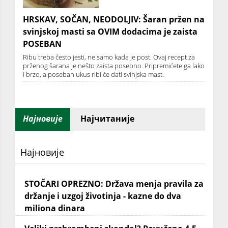
HRSKAV, SOČAN, NEODOLJIV: Šaran pržen na
svinjskoj masti sa OVIM dodacima je zaista
POSEBAN
Ribu treba često jesti, ne samo kada je post. Ovaj recept za
prženog šarana je nešto zaista posebno. Pripremićete ga lako
i brzo, a poseban ukus ribi će dati svinjska mast.
Најновије
Најчитаније
Најновије
STOČARI OPREZNO: Država menja pravila za
držanje i uzgoj životinja - kazne do dva
miliona dinara