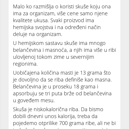
Malo ko razmišlja o koristi skuše koju ona
ima za organizam, više cene samo njene
kvalitete ukusa. Svaki proizvod ima
hemijska svojstva i na određeni način
deluje na organizam.
U hemijskom sastavu skuše ima mnogo
belančevina i masnoća, a njih ima više u ribi
ulovljenoj tokom zime u severnijim
regionima.
Uobičajena količina masti je 13 grama što
je dovoljno da se riba definiše kao masna.
Belančevina je u proseku 18 grama i
apsorbuju se tri puta brže od belančevina
u goveđem mesu.
Skuša je niskokalorična riba. Da bismo
dobili dnevni unos kalorija, treba da
pojedemo otprilike 700 grama ribe, ali ne bi