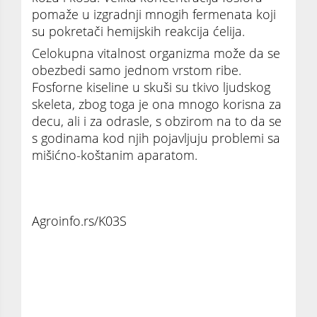
pomaže u izgradnji mnogih fermenata koji
su pokretači hemijskih reakcija ćelija.
Celokupna vitalnost organizma može da se
obezbedi samo jednom vrstom ribe.
Fosforne kiseline u skuši su tkivo ljudskog
skeleta, zbog toga je ona mnogo korisna za
decu, ali i za odrasle, s obzirom na to da se
s godinama kod njih pojavljuju problemi sa
mišićno-koštanim aparatom.
Agroinfo.rs/K03S
Ovo je zvanično najzdravija riba na svetu
koja ne košta mnogo