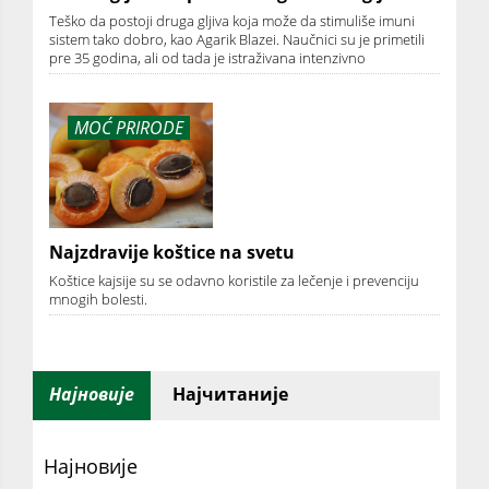
Teško da postoji druga gljiva koja može da stimuliše imuni
sistem tako dobro, kao Agarik Blazei. Naučnici su je primetili
pre 35 godina, ali od tada je istraživana intenzivno
MOĆ PRIRODE
Najzdravije koštice na svetu
Koštice kajsije su se odavno koristile za lečenje i prevenciju
mnogih bolesti.
Најновије
Најчитаније
Најновије