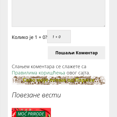
Колико је 1 + 0?
Пошаљи Коментар
Слањем коментара се слажете са
Правилима коришћења
овог сајта.
Повезане вести
MOĆ PRIRODE