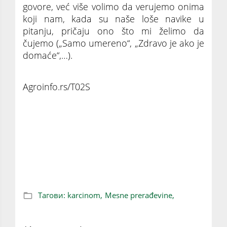
govore, već više volimo da verujemo onima
koji nam, kada su naše loše navike u
pitanju, pričaju ono što mi želimo da
čujemo („Samo umereno“, „Zdravo je ako je
domaće“,…).
Agroinfo.rs/T02S
Jesu li sve mesne prerađevine kancerogene?
Istina i mitovi o rizicima
Тагови:
karcinom,
Mesne prerađevine,