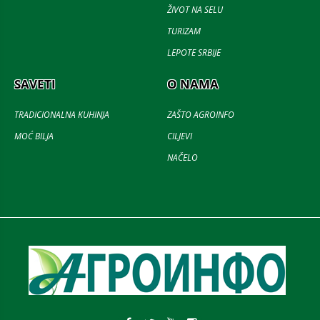
ŽIVOT NA SELU
TURIZAM
LEPOTE SRBIJE
SAVETI
O NAMA
TRADICIONALNA KUHINJA
ZAŠTO AGROINFO
MOĆ BILJA
CILJEVI
NAČELO