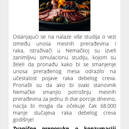
Oslanjajući se na nalaze više studija o vezi
između unosa mesnih prerađevina i
raka, istraživači u Nemačkoj su izveli
zanimljivu simulacionu studiju, kojom su
želeli da pronađu kako bi se smanjenje
unosa prerađenog mesa odrazilo na
učestalost pojave raka debelog creva.
Pronašli su da ako bi svaki stanovnik
Nemačke smanjio potrošnju mesnih
prerađevina za jednu ili dve porcije dnevno,
nacija bi mogla da očekuje čak 68.000
manje slučajeva raka debelog creva
godišnje!
Zvanične preporuke o konzumaciji