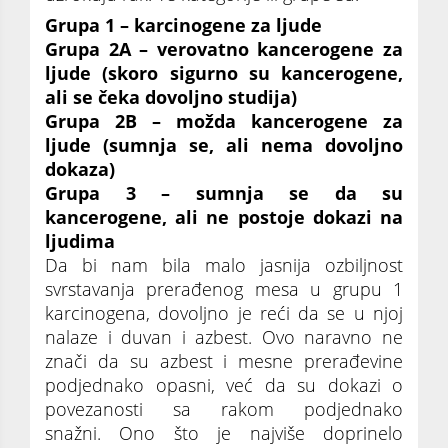
Grupa 1 – karcinogene za ljude
Grupa 2A – verovatno kancerogene za
ljude (skoro sigurno su kancerogene,
ali se čeka dovoljno studija)
Grupa 2B – možda kancerogene za
ljude (sumnja se, ali nema dovoljno
dokaza)
Grupa 3 – sumnja se da su
kancerogene, ali ne postoje dokazi na
ljudima
Da bi nam bila malo jasnija ozbiljnost
svrstavanja prerađenog mesa u grupu 1
karcinogena, dovoljno je reći da se u njoj
nalaze i duvan i azbest. Ovo naravno ne
znači da su azbest i mesne prerađevine
podjednako opasni, već da su dokazi o
povezanosti sa rakom podjednako
snažni. Ono što je najviše doprinelo