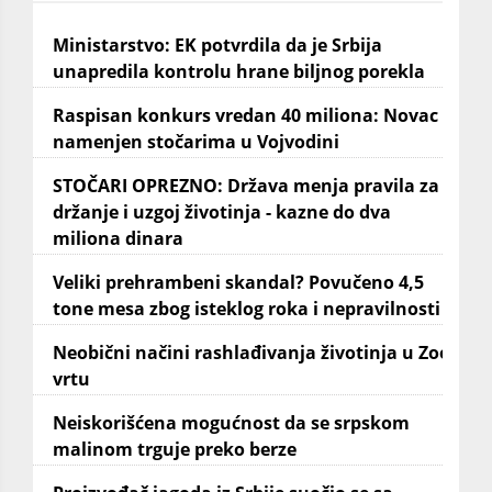
Ministarstvo: EK potvrdila da je Srbija
unapredila kontrolu hrane biljnog porekla
Raspisan konkurs vredan 40 miliona: Novac
namenjen stočarima u Vojvodini
STOČARI OPREZNO: Država menja pravila za
držanje i uzgoj životinja - kazne do dva
miliona dinara
Veliki prehrambeni skandal? Povučeno 4,5
tone mesa zbog isteklog roka i nepravilnosti
Neobični načini rashlađivanja životinja u Zoo
vrtu
Neiskorišćena mogućnost da se srpskom
malinom trguje preko berze