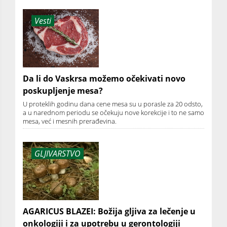
Vesti
Da li do Vaskrsa možemo očekivati novo
poskupljenje mesa?
U proteklih godinu dana cene mesa su u porasle za 20 odsto,
a u narednom periodu se očekuju nove korekcije i to ne samo
mesa, već i mesnih prerađevina.
GLJIVARSTVO
AGARICUS BLAZEI: Božija gljiva za lečenje u
onkologiji i za upotrebu u gerontologiji