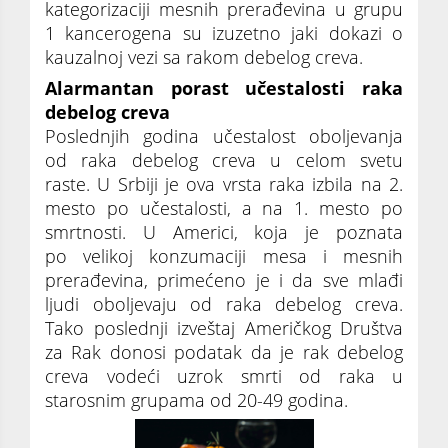
kategorizaciji mesnih prerađevina u grupu
1 kancerogena su izuzetno jaki dokazi o
kauzalnoj vezi sa rakom debelog creva.
Alarmantan porast učestalosti raka
debelog creva
Poslednjih godina učestalost oboljevanja
od raka debelog creva u celom svetu
raste. U Srbiji je ova vrsta raka izbila na 2.
mesto po učestalosti, a na 1. mesto po
smrtnosti. U Americi, koja je poznata
po velikoj konzumaciji mesa i mesnih
prerađevina, primećeno je i da sve mlađi
ljudi oboljevaju od raka debelog creva.
Tako poslednji izveštaj Američkog Društva
za Rak donosi podatak da je rak debelog
creva vodeći uzrok smrti od raka u
starosnim grupama od 20-49 godina.