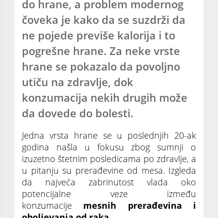
do hrane, a problem modernog
čoveka je kako da se suzdrži da
ne pojede previše kalorija i to
pogrešne hrane. Za neke vrste
hrane se pokazalo da povoljno
utiču na zdravlje, dok
konzumacija nekih drugih može
da dovede do bolesti.
Jedna vrsta hrane se u poslednjih 20-ak
godina našla u fokusu zbog sumnji o
izuzetno štetnim posledicama po zdravlje, a
u pitanju su prerađevine od mesa. Izgleda
da najveća zabrinutost vlada oko
potencijalne veze između
konzumacije
mesnih prerađevina i
oboljevanja od raka.