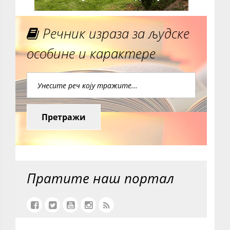
Речник израза за људске
особине и карактере
Претражи
Пратите наш портал