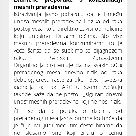
mesnih prerađevina
Istraživanja jasno pokazuju da je između
unosa mesnih prerađevina i rizika od raka
postoji veza koja direktno zavisi od količine
koju unosimo. Drugim rečima, što više
mesnih prerađevina konzumiramo to je
veća šansa da se suočimo sa dijagnozom
raka. Svetska Zdravstvena
Organizacija procenjuje da na svakih 50 g
prerađenog mesa dnevno rizik od raka
debelog creva raste za oko 18%. I svetska
agencija za rak IARC u svom izveštaju
takođe kaže da ne postoji „siguran dnevni
unos“ mesnih prerađevina koji ne nosi rizik.
Čini se da je poruka o rizicima od
prerađenog mesa jasna onome ko hoće da
je čuje. Mi ljudi međutim često biramo da
ne slušamo one koji znaju o čemu