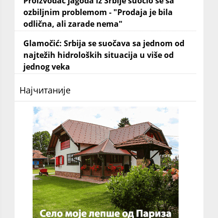
Proizvođač jagoda iz Srbije suočio se sa
ozbiljnim problemom - "Prodaja je bila
odlična, ali zarade nema"
Glamočić: Srbija se suočava sa jednom od
najtežih hidroloških situacija u više od
jednog veka
Најчитаније