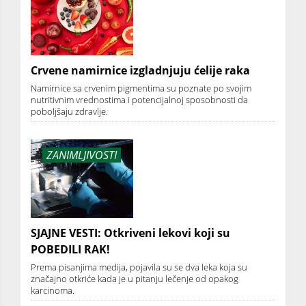
Crvene namirnice izgladnjuju ćelije raka
Namirnice sa crvenim pigmentima su poznate po svojim
nutritivnim vrednostima i potencijalnoj sposobnosti da
poboljšaju zdravlje.
ZANIMLJIVOSTI
SJAJNE VESTI: Otkriveni lekovi koji su
POBEDILI RAK!
Prema pisanjima medija, pojavila su se dva leka koja su
značajno otkriće kada je u pitanju lečenje od opakog
karcinoma.