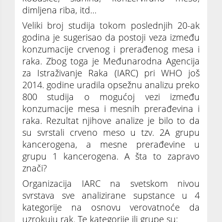
dimljena riba, itd…
Veliki broj studija tokom poslednjih 20-ak
godina je sugerisao da postoji veza između
konzumacije crvenog i prerađenog mesa i
raka. Zbog toga je Međunarodna Agencija
za Istraživanje Raka (IARC) pri WHO još
2014. godine uradila opsežnu analizu preko
800 studija o mogućoj vezi između
konzumacije mesa i mesnih prerađevina i
raka. Rezultat njihove analize je bilo to da
su svrstali crveno meso u tzv. 2A grupu
kancerogena, a mesne prerađevine u
grupu 1 kancerogena. A šta to zapravo
znači?
Organizacija IARC na svetskom nivou
svrstava sve analizirane supstance u 4
kategorije na osnovu verovatnoće da
uzrokuju rak. Te kategorije ili grupe su: