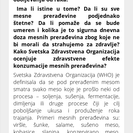
Ima li istine u tome? Da li su sve
mesne prerađevine podjednako
štetne? Da li pomaže da se bude
umeren i kolika je to sigurna dnevna
doza mesnih prerađevina zbog koje ne
bi morali da strahujemo za zdravlje?
Kako Svetska Zdravstvena Organizacija
ocenjuje zdravstvene efekte
konzumacije mesnih prerađevina?
Svetska Zdravstvena Organizacija (WHO) je
definisala da se pod prerađenim mesom
smatra svako meso koje je prošlo neki od
procesa – soljenja, sušenja, fermentacije,
dimljenja ili druge procese čiji je cilj
poboljšanje ukusa i produženje roka
trajanja. Primeri mesnih prerađevina su:
viršle, šunke, salame, sušeno meso,
kobasice, slanina, konzervirano meso,