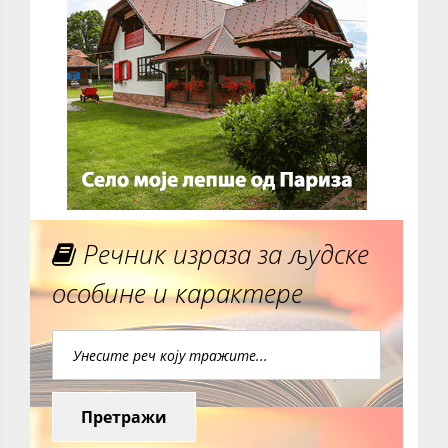
Речник израза за људске
особине и карактере
Претражи