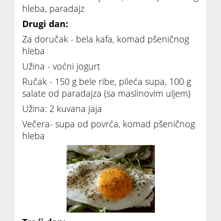
hleba, paradajz
Drugi dan:
Za doručak - bela kafa, komad pšeničnog
hleba
Užina - voćni jogurt
Ručak - 150 g bele ribe, pileća supa, 100 g
salate od paradajza (sa maslinovim uljem)
Užina: 2 kuvana jaja
Večera- supa od povrća, komad pšeničnog
hleba