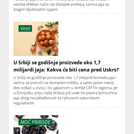
veoma efektan način da dobijete prelepa, tamna jaja sa
blagim šljokičastim sjajem.
Vesti
U Srbiji se godišnje proizvede oko 1,7
milijardi jaja: Kakva će biti cena pred Uskrs?
U Srbiji se godišnje proizvede oko 1,7 milijardi komada jaja i
većina se potroši na domaćem tržištu, a samo jedan manji
deo odlazi u izvoz, i to uglavnom u zemlje CEFTA regiona, jer
u Evropsku uniju naša država još uvek ne plasira konzumna
jaja zbog neusklađenosti sa njihovom zakonskom
regulativom
MOĆ PRIRODE