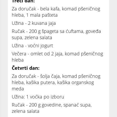
Treći dan:
Za doručak - bela kafa, komad pšeničnog
hleba, 1 mala pašteta
Užina - 2 kuvana jaja
Ručak - 200 g špageta sa ćuftama, goveđa
supa, zelena salata
Užina - voćni jogurt
Večera - omlet od 2 jaja, komad pšeničnog
hleba
Četvrti dan:
Za doručak - šolja čaja, komad pšeničnog
hleba, kašika putera, kašika organskog
meda
Užina: 1 voćka po izboru
Ručak - 200 g govedine, spanać supa,
zelena salata