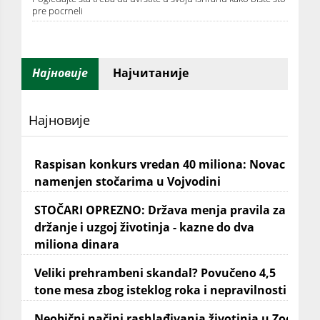
pre pocrneli
Најновије
Најчитаније
Најновије
Raspisan konkurs vredan 40 miliona: Novac
namenjen stočarima u Vojvodini
STOČARI OPREZNO: Država menja pravila za
držanje i uzgoj životinja - kazne do dva
miliona dinara
Veliki prehrambeni skandal? Povučeno 4,5
tone mesa zbog isteklog roka i nepravilnosti
Neobični načini rashlađivanja životinja u Zoo