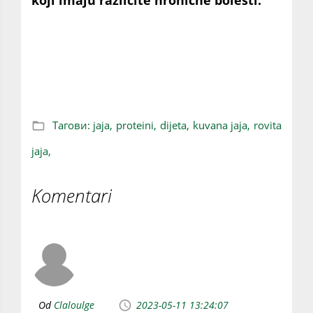
koji imaju različite hronične bolesti.
Rešite se najmanje 10 kilograma za samo 2
nedjelje! Pravilnom upotrebom JAJA u
obrocima
Тагови:
jaja,
proteini,
dijeta,
kuvana jaja,
rovita
jaja,
Komentari
Od
Claloulge
2023-05-11 13:24:07