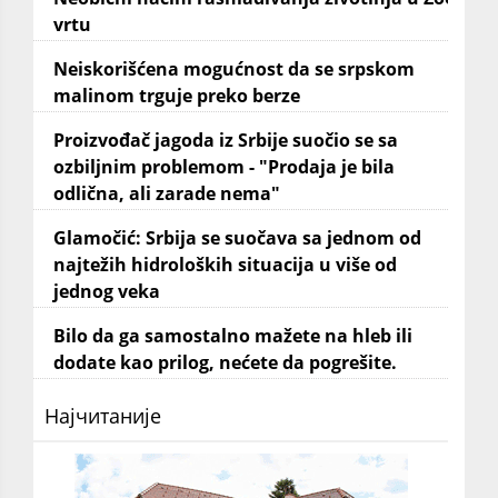
vrtu
Neiskorišćena mogućnost da se srpskom
malinom trguje preko berze
Proizvođač jagoda iz Srbije suočio se sa
ozbiljnim problemom - "Prodaja je bila
odlična, ali zarade nema"
Glamočić: Srbija se suočava sa jednom od
najtežih hidroloških situacija u više od
jednog veka
Bilo da ga samostalno mažete na hleb ili
dodate kao prilog, nećete da pogrešite.
Најчитаније