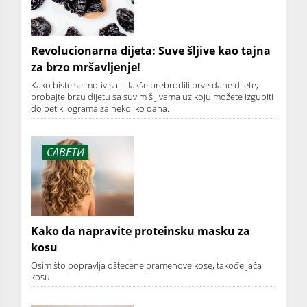
Revolucionarna dijeta: Suve šljive kao tajna
za brzo mršavljenje!
Kako biste se motivisali i lakše prebrodili prve dane dijete,
probajte brzu dijetu sa suvim šljivama uz koju možete izgubiti
do pet kilograma za nekoliko dana.
САВЕТИ
Kako da napravite proteinsku masku za
kosu
Osim što popravlja oštećene pramenove kose, takođe jača
kosu