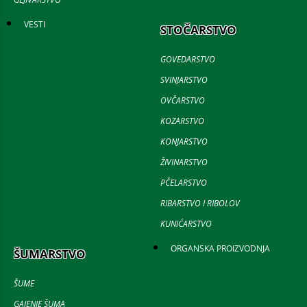
VESTI
STOČARSTVO
GOVEDARSTVO
SVINJARSTVO
OVČARSTVO
KOZARSTVO
KONJARSTVO
ŽIVINARSTVO
PČELARSTVO
RIBARSTVO I RIBOLOV
KUNIĆARSTVO
ORGANSKA PROIZVODNJA
ŠUMARSTVO
ŠUME
GAJENJE ŠUMA