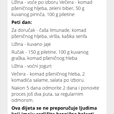
Užina - voće po izboru Večera - komad
pšeničnog hljeba, zeleni biber, 50 g
kuvanog pirinča, 100 g piletine
Peti dan:
Za doručak - čaša limunade, komad
pšeničnog hljeba, viršla, kašika senfa
Užina - kuvano jaje
Ručak - 150 g piletine, 100 g kuvanog
graška, komad pšeničnog hleba
Užina - voćni jogurt
Večera - komad pšeničnog hleba, 2
komadića salame, salata po izboru.
Nakon 5 dana odmorite 2 dana i ponovite
proces još dva puta, sa regularnim
odmorom.
Ova dijeta se ne preporučuje ljudima