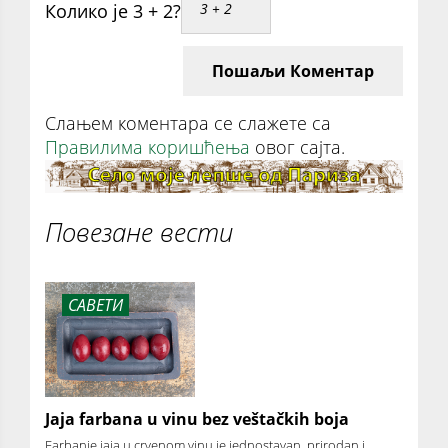
Колико је 3 + 2?
Пошаљи Коментар
Слањем коментара се слажете са
Правилима коришћења
овог сајта.
Повезане вести
САВЕТИ
Jaja farbana u vinu bez veštačkih boja
Farbanje jaja u crvenom vinu je jednostavan, prirodan i