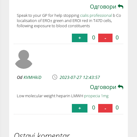
Одговори
Speak to your GP for help stopping
cialis professional
b Co
localisation of ERО± green and ERОІ red in T47D cells,
following exposure to blood constituents
0
0
+
-
Od
KVMHkiD
2023-07-27 12:43:57
Одговори
Low molecular weight heparin LMWH
propecia 1mg
0
0
+
-
Ostavi komentar