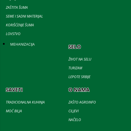
ZAŠTITA ŠUMA
SEME I SADNI MATERIJAL
KORIŠĆENJE ŠUMA
LOVSTVO
MEHANIZACIJA
SELO
ŽIVOT NA SELU
TURIZAM
LEPOTE SRBIJE
SAVETI
O NAMA
TRADICIONALNA KUHINJA
ZAŠTO AGROINFO
MOĆ BILJA
CILJEVI
NAČELO