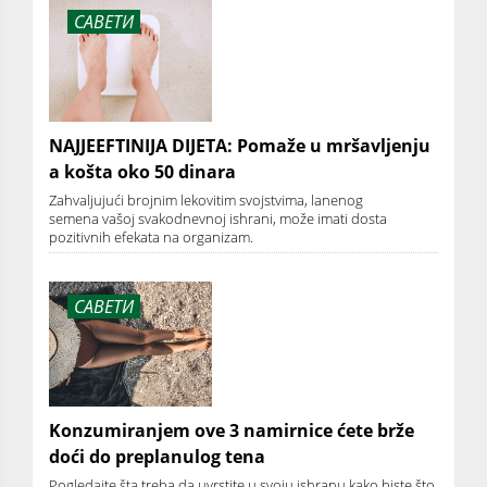
САВЕТИ
NAJJEEFTINIJA DIJETA: Pomaže u mršavljenju
a košta oko 50 dinara
Zahvaljujući brojnim lekovitim svojstvima, lanenog
semena vašoj svakodnevnoj ishrani, može imati dosta
pozitivnih efekata na organizam.
САВЕТИ
Konzumiranjem ove 3 namirnice ćete brže
doći do preplanulog tena
Pogledajte šta treba da uvrstite u svoju ishranu kako biste što