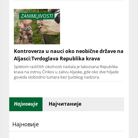
ZANIMLJIVOSTI
Kontroverza u nauci oko neobične države na
Aljasci:Tvrdoglava Republika krava
Spletom različitih okolnosti nastala je takozvana Republika
krava na ostrvu Čirikov u zalivu Aljaske, gde oko dve hiljade
goveda slobodno tumara bez ljudskog nadzora.
Најновије
Најчитаније
Најновије