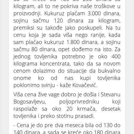
kilogram, ali to ne pokriva naše troškove u
proizvodnji. Kukuruz plaćam 3.000 dinara,
sojinu sačmu 120 dinara za kilogram,
premiksi su takođe jako poskupeli. Na tu
cenu koja je sada viša nego ranije, kada
sam plaćao kukuruz 1.800 dinara, a sojinu
sačmu 80 dinara, opet dođemo na isto. Za
jednog tovljenika potrebno je oko 400
kilograma koncentrata, tako da sa novom
cenom dolazimo do situacije da bukvalno
onome ko od nas kupi tovljenika
poklonimo svinju - kaže Kovačević.
Viša cena žive vage dobro je došla i Stevanu
Bogosavljevu, poljoprivredniku koji
raspolaže sa oko 20 krmača, desetak
tovljenika i preko stotinu prasadi.
- Cena je do pre dva meseca bila od 130 do
140 dinara, a sada se kreće oko 180 dinara