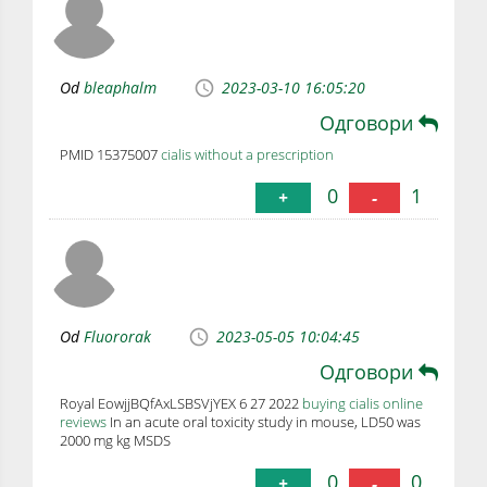
Od
bleaphalm
2023-03-10 16:05:20
Одговори
PMID 15375007
cialis without a prescription
0
1
+
-
Od
Fluororak
2023-05-05 10:04:45
Одговори
Royal EowjjBQfAxLSBSVjYEX 6 27 2022
buying cialis online
reviews
In an acute oral toxicity study in mouse, LD50 was
2000 mg kg MSDS
0
0
+
-