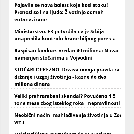
Pojavila se nova bolest koja kosi stoku!
Prenosi se i na ljude: Životinje odmah
eutanazirane
Ministarstvo: EK potvrdila da je Srbija
unapredila kontrolu hrane biljnog porekla
Raspisan konkurs vredan 40 miliona: Novac
namenjen stočarima u Vojvodini
STOČARI OPREZNO: Država menja pravila za
držanje i uzgoj životinja - kazne do dva
miliona dinara
Veliki prehrambeni skandal? Povučeno 4,5
tone mesa zbog isteklog roka i nepravilnosti
Neobični načini rashlađivanja životinja u Zoo
vrtu