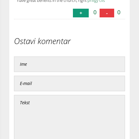
have great benefits in the church, right
priligy cvs
0
0
+
-
Ostavi komentar