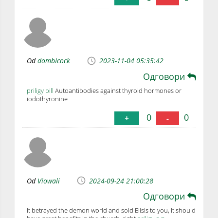
Od
dombIcock
2023-11-04 05:35:42
Одговори
priligy pill
Autoantibodies against thyroid hormones or
iodothyronine
0
0
+
-
Od
Viowali
2024-09-24 21:00:28
Одговори
It betrayed the demon world and sold Elisis to you, It should