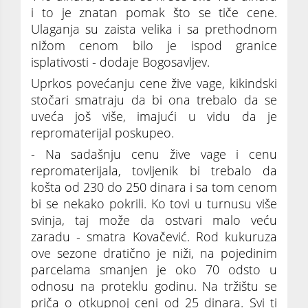
i to je znatan pomak što se tiče cene.
Ulaganja su zaista velika i sa prethodnom
nižom cenom bilo je ispod granice
isplativosti - dodaje Bogosavljev.
Uprkos povećanju cene žive vage, kikindski
stočari smatraju da bi ona trebalo da se
uveća još više, imajući u vidu da je
repromaterijal poskupeo.
- Na sadašnju cenu žive vage i cenu
repromaterijala, tovljenik bi trebalo da
košta od 230 do 250 dinara i sa tom cenom
bi se nekako pokrili. Ko tovi u turnusu više
svinja, taj može da ostvari malo veću
zaradu - smatra Kovačević. Rod kukuruza
ove sezone dratično je niži, na pojedinim
parcelama smanjen je oko 70 odsto u
odnosu na proteklu godinu. Na tržištu se
priča o otkupnoj ceni od 25 dinara. Svi ti