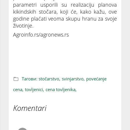
parametri usporili su realizaciju planova
kikindskih stočara, koji će, kako kažu, ove
godine plaćati veoma skupu hranu za svoje
životinje.
Agroinfo.rs/agronews.rs
Porasla cena tovljenika, ali istovremeno i
repromaterijala
Тагови:
stočarstvo,
svinjarstvo,
povećanje
cena,
tovljenici,
cena tovljenika,
Komentari