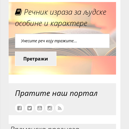
Речник израза за људске
особине и карактере
Претражи
Пратите наш портал