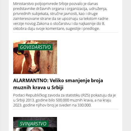
Ministarstvo poljoprivrede Srbije pozvalo je danas
predstavnike državnih organa i organizacija, udruženja,
privrednih subjekata, stručne javnosti, kao i druge
zainteresovane strane da se upoznaju sa tekstom radne
verzije novog Zakona o stočarstvu i da najkasnije do 8.
oktobra daju svoje komentare, sugestije i predloge.
GOVEDARSTVO
ALARMANTNO: Veliko smanjenje broja
muznih krava u Srbiji
Podaci Republičkog zavoda za statistiku (RZS) pokazuju da je
u Srbiji 2013. godine bilo 500.000 muznih krava, a na kraju
2023. godine njihov broj je sveden na 330.000.
SVINJARSTVO