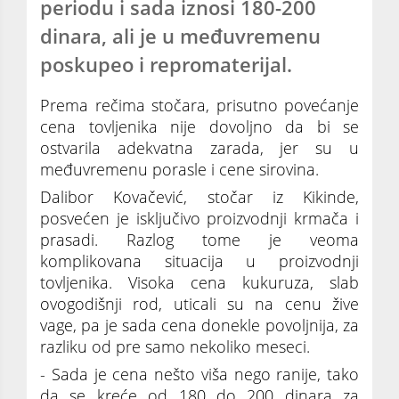
periodu i sada iznosi 180-200
dinara, ali je u međuvremenu
poskupeo i repromaterijal.
Prema rečima stočara, prisutno povećanje
cena tovljenika nije dovoljno da bi se
ostvarila adekvatna zarada, jer su u
međuvremenu porasle i cene sirovina.
Dalibor Kovačević, stočar iz Kikinde,
posvećen je isključivo proizvodnji krmača i
prasadi. Razlog tome je veoma
komplikovana situacija u proizvodnji
tovljenika. Visoka cena kukuruza, slab
ovogodišnji rod, uticali su na cenu žive
vage, pa je sada cena donekle povoljnija, za
razliku od pre samo nekoliko meseci.
- Sada je cena nešto viša nego ranije, tako
da se kreće od 180 do 200 dinara za