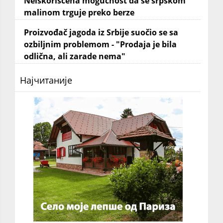
Neiskorišćena mogućnost da se srpskom
malinom trguje preko berze
Proizvođač jagoda iz Srbije suočio se sa
ozbiljnim problemom - "Prodaja je bila
odlična, ali zarade nema"
Најчитаније