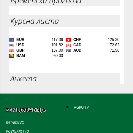
Временска прогноза
Курсна листа
Анкета
AGRO TV
ZEMLJORADNJA
RATARSTVO
POVRTARSTVO