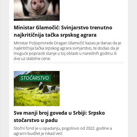
Ministar Glamočić: Svinjarstvo trenutno
najkritičnija tačka srpskog agrara
Ministar Poljoprivrede Dragan Glamočić kazao je danas da je
najkritičnija tačka srpskog agrara svinjarstvo, te dodao da je
moguće popraviti stanje u toj oblasti u narednih godinu ili
dve uz stabilne cene.
STOČARSTVO
Sve manji broj goveda u Srbiji: Srpsko
stočarstvo u padu
Stočni fond je u opadanju, pogotovo od 2022. godine a
agrarni budžet je nikad veći