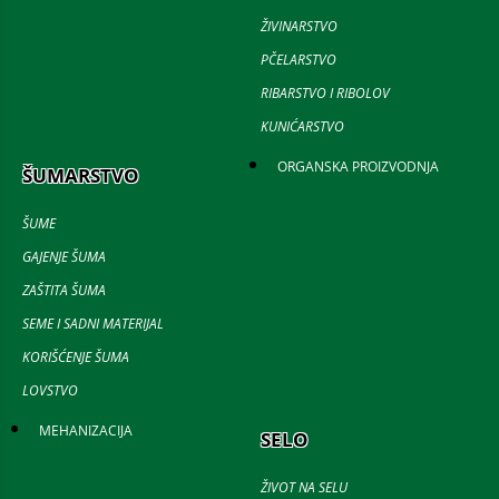
ŽIVINARSTVO
PČELARSTVO
RIBARSTVO I RIBOLOV
KUNIĆARSTVO
ORGANSKA PROIZVODNJA
ŠUMARSTVO
ŠUME
GAJENJE ŠUMA
ZAŠTITA ŠUMA
SEME I SADNI MATERIJAL
KORIŠĆENJE ŠUMA
LOVSTVO
MEHANIZACIJA
SELO
ŽIVOT NA SELU