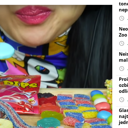
ton
nep
Neo
Zoo
Nei
mal
Proi
ozb
odl
Gla
najt
jed