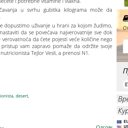
nećete i potrebne vitamine i vlakna.
ičavanja u svrhu gubitka kilograma može da
.
о
ne dopustimo uživanje u hrani za kojom žudimo,
nastaviti da se povećava najverovatnije sve dok
 verovatnoća da ćete pojesti veće količine nego
v pristup vam zapravo pomaže da održite svoje
nutricionista Tejlor Vesli, a prenosi N1.
П
te se odreći slatkiša da biste smršali
ionista,
desert,
Вр
Ку
Одговори