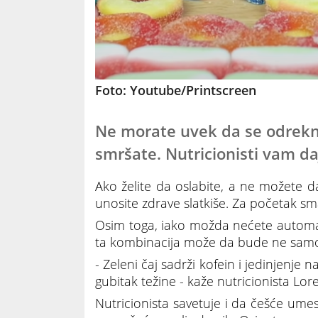
Foto: Youtube/Printscreen
Ne morate uvek da se odrekne
smršate. Nutricionisti vam d
Ako želite da oslabite, a ne možete d
unosite zdrave slatkiše. Za početak sm
Osim toga, iako možda nećete automats
ta kombinacija može da bude ne samo
- Zeleni čaj sadrži kofein i jedinjenj
gubitak težine - kaže nutricionista Lo
Nutricionista savetuje i da češće ume