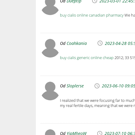
Od
Dueptip
2023-03-01 22:45
buy cialis online canadian pharmacy
We hav
Od
Coahkania
2023-04-28 05:
buy cialis generic online cheap
2012; 33 51
Od
Sloplerse
2023-06-10 09:0
I realized that we were focusing far to muc
my real fertile days, meaning that we were
Od
YjpMheoW
2023-07-10 06: