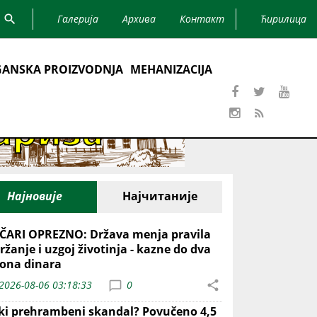
Галерија
Архива
Контакт
Ћирилица
ANSKA PROIZVODNJA
MEHANIZACIJA
Најновије
Најчитаније
ČARI OPREZNO: Država menja pravila
ržanje i uzgoj životinja - kazne do dva
iona dinara
2026-08-06 03:18:33
0
iki prehrambeni skandal? Povučeno 4,5