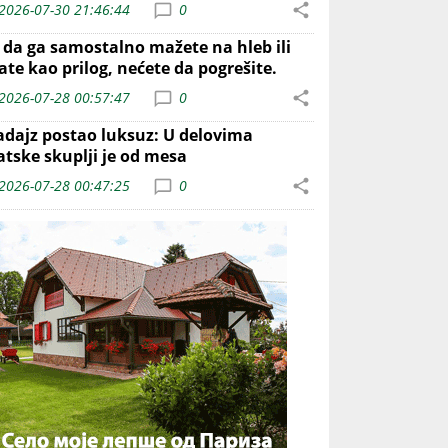
2026-07-30 21:46:44
0
o da ga samostalno mažete na hleb ili
ate kao prilog, nećete da pogrešite.
2026-07-28 00:57:47
0
adajz postao luksuz: U delovima
atske skuplji je od mesa
2026-07-28 00:47:25
0