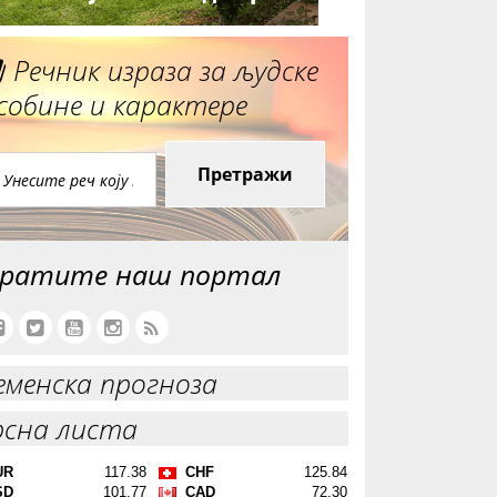
Речник израза за људске
собине и карактере
Претражи
ратите наш портал
еменска прогноза
рсна листа