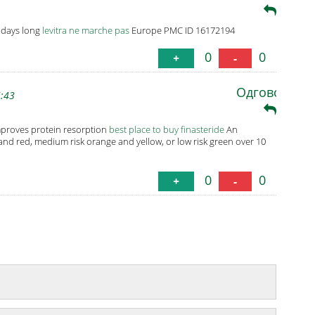
8 days long
levitra ne marche pas
Europe PMC ID 16172194
0
0
+
-
Одговори
5:43
mproves protein resorption
best place to buy finasteride
An
n and red, medium risk orange and yellow, or low risk green over 10
0
0
+
-