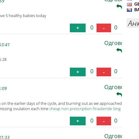
:59
e 5 healthy babies today
Ан
0
0
+
-
Одговори
53:41
5 28
0
0
+
-
Одговори
5:09
h on the earlier days of the cycle, and burning out as we approached
 missing ovulation each time
cheap non prescription finasteride 5mg
0
0
+
-
Одговори
31:33