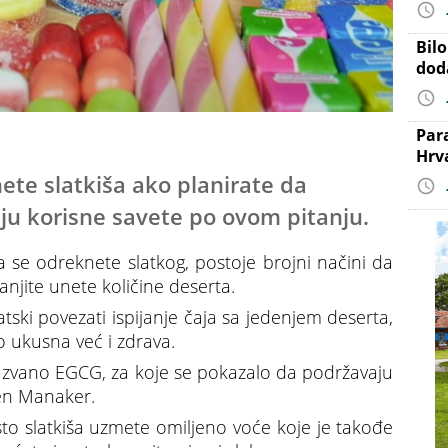
Bil
dod
Par
Hrv
te slatkiša ako planirate da
aju korisne savete po ovom pitanju.
a se odreknete slatkog, postoje brojni načini da
anjite unete količine deserta.
ki povezati ispijanje čaja sa jedenjem deserta,
 ukusna već i zdrava.
e nazvano EGCG, za koje se pokazalo da podržavaju
ren Manaker.
sto slatkiša uzmete omiljeno voće koje je takođe