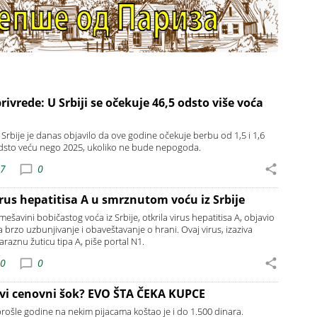
rivrede: U Srbiji se očekuje 46,5 odsto više voća
 Srbije je danas objavilo da ove godine očekuje berbu od 1,5 i 1,6
odsto veću nego 2025, ukoliko ne bude nepogoda.
07
0
rus hepatitisa A u smrznutom voću iz Srbije
šavini bobičastog voća iz Srbije, otkrila virus hepatitisa A, objavio
 brzo uzbunjivanje i obaveštavanje o hrani. Ovaj virus, izaziva
 zaraznu žuticu tipa A, piše portal N1.
20
0
ovi cenovni šok? EVO ŠTA ČEKA KUPCE
rošle godine na nekim pijacama koštao je i do 1.500 dinara.