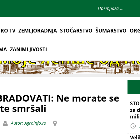
RO TV
ZEMLJORADNJA
STOČARSTVO
ŠUMARSTVO
ORG
AMA
ZANIMLJIVOSTI
OBRADOVATI: Ne morate se
STO
ste smršali
za d
mil
Autor: Agroinfo.rs
Vel