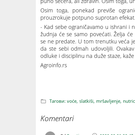
puno šećera, ali zdravih. Osim toga, u
Osim toga, ponekad previše ogran
prouzrokuje potpuno suprotan efekat
- Kad sebe ograničavamo u ishrani i 
žudnja će se samo povećati. Želja će 
se ne predate. U tom trenutku veća je
da ste sebi odmah udovoljili. Ovaka
odluke i disciplinu na duže staze, kaže 
Agroinfo.rs
VESTI KOJE ĆE VAS OBRADOVATI: Ne mora
Тагови:
voće,
slatkiši,
mršavljenje,
nutric
Komentari