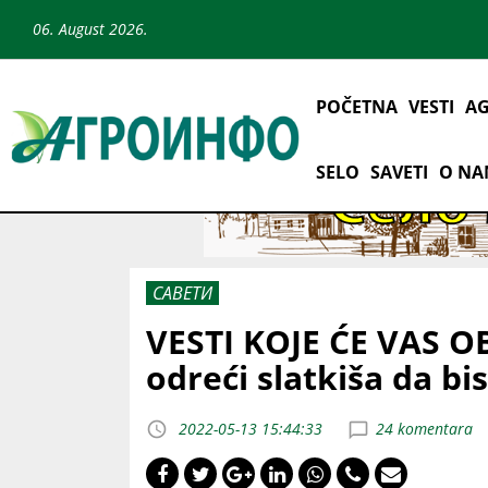
06. August 2026.
POČETNA
VESTI
AG
SELO
SAVETI
O N
САВЕТИ
VESTI KOJE ĆE VAS 
odreći slatkiša da bi
2022-05-13 15:44:33
24 komentara