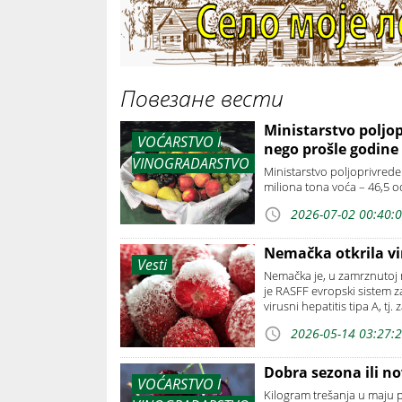
Повезане вести
Ministarstvo poljop
VOĆARSTVO I
nego prošle godine
VINOGRADARSTVO
Ministarstvo poljoprivrede
miliona tona voća – 46,5 
2026-07-02 00:40:
Nemačka otkrila vi
Vesti
Nemačka je, u zamrznutoj me
je RASFF evropski sistem za
virusni hepatitis tipa A, tj.
2026-05-14 03:27:
Dobra sezona ili n
VOĆARSTVO I
Kilogram trešanja u maju p