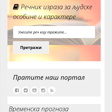
Речник израза за људске
особине и карактере
Претражи
Пратите наш портал
Временска прогноза