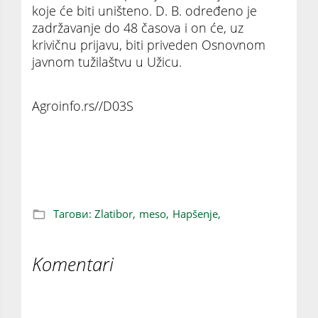
koje će biti uništeno. D. B. određeno je
zadržavanje do 48 časova i on će, uz
krivičnu prijavu, biti priveden Osnovnom
javnom tužilaštvu u Užicu.
Agroinfo.rs//D03S
Pao na Zlatiboru sa 2,5 tone mesa: Nije
imao nijedan dokaz o poreklu!
Тагови:
Zlatibor,
meso,
Hapšenje,
Komentari