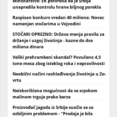
Ministarstvo: EK potvrdila da je Srbija
unapredila kontrolu hrane biljnog porekla
Raspisan konkurs vredan 40 miliona: Novac
namenjen stočarima u Vojvodini
STOČARI OPREZNO: Država menja pravila za
držanje i uzgoj životinja - kazne do dva
miliona dinara
Veliki prehrambeni skandal? Povučeno 4,5
tone mesa zbog isteklog roka i nepravilnosti
Neobični načini rashlađivanja životinja u Zoo
vrtu
Neiskorišćena mogućnost da se srpskom
malinom trguje preko berze
Proizvođač jagoda iz Srbije suočio se sa
ozbiljnim problemom - "Prodaja je bila