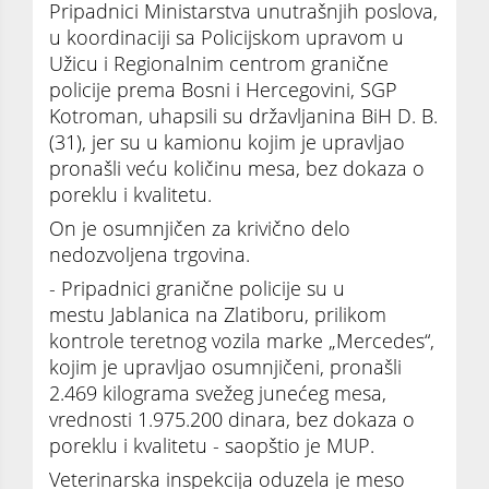
Pripadnici Ministarstva unutrašnjih poslova,
u koordinaciji sa Policijskom upravom u
Užicu i Regionalnim centrom granične
policije prema Bosni i Hercegovini, SGP
Kotroman, uhapsili su državljanina BiH D. B.
(31), jer su u kamionu kojim je upravljao
pronašli veću količinu mesa, bez dokaza o
poreklu i kvalitetu.
On je osumnjičen za krivično delo
nedozvoljena trgovina.
- Pripadnici granične policije su u
mestu Jablanica na Zlatiboru, prilikom
kontrole teretnog vozila marke „Mercedes“,
kojim je upravljao osumnjičeni, pronašli
2.469 kilograma svežeg junećeg mesa,
vrednosti 1.975.200 dinara, bez dokaza o
poreklu i kvalitetu - saopštio je MUP.
Veterinarska inspekcija oduzela je meso