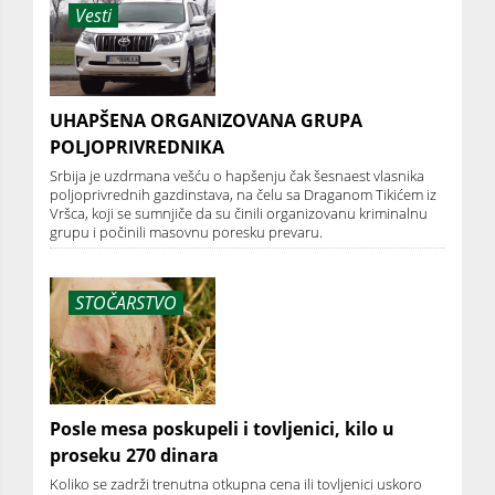
Vesti
UHAPŠENA ORGANIZOVANA GRUPA
POLJOPRIVREDNIKA
Srbija je uzdrmana vešću o hapšenju čak šesnaest vlasnika
poljoprivrednih gazdinstava, na čelu sa Draganom Tikićem iz
Vršca, koji se sumnjiče da su činili organizovanu kriminalnu
grupu i počinili masovnu poresku prevaru.
STOČARSTVO
Posle mesa poskupeli i tovljenici, kilo u
proseku 270 dinara
Koliko se zadrži trenutna otkupna cena ili tovljenici uskoro