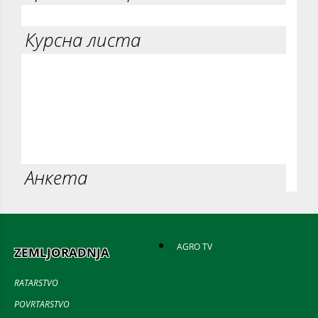
Курсна листа
Анкета
AGRO TV
ZEMLJORADNJA
RATARSTVO
POVRTARSTVO