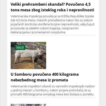
Veliki prehrambeni skandal? Povučeno 4,5
tone mesa zbog isteklog roka i nepravilnosti
Veterinarska inspekcija povukla je sa tržišta Republike Srpske
čak 4,5 tone mesa i mesnih prerađevina nakon što su tokom
pojačanih kontrola utvrđene brojne nepravilnosti, uključujući
proizvode sa isteklim rokom trajanja, neispravnim
deklaracijama i promenjenim svojstvima.
Vesti
U Somboru povučeno 400 kilograma
nebezbednog mesa iz prometa
Veterinarski inspektori obavili su vanredni inspekcijski nadzor
u jednoj mesari u Somboru, nakon prijave potrošača, te su
pronašli 400 kilograma svinjskog mesa bez dokaza o poreklu.