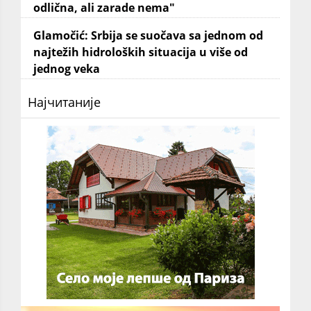
odlična, ali zarade nema"
Glamočić: Srbija se suočava sa jednom od
najtežih hidroloških situacija u više od
jednog veka
Најчитаније