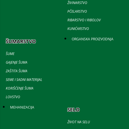
ŽIVINARSTVO
PČELARSTVO
RIBARSTVO I RIBOLOV
KUNIĆARSTVO
ORGANSKA PROIZVODNJA
ŠUMARSTVO
ŠUME
GAJENJE ŠUMA
ZAŠTITA ŠUMA
SEME I SADNI MATERIJAL
KORIŠĆENJE ŠUMA
LOVSTVO
MEHANIZACIJA
SELO
ŽIVOT NA SELU