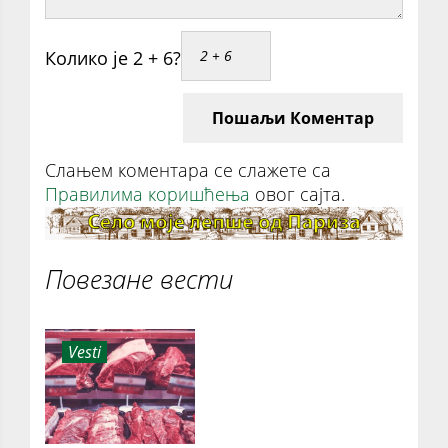
Колико је 2 + 6?
Пошаљи Коментар
Слањем коментара се слажете са
Правилима коришћења
овог сајта.
Повезане вести
Vesti