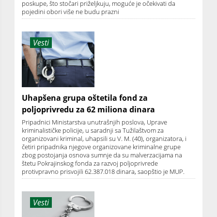
poskupe, što stočari priželjkuju, moguće je očekivati da
pojedini obori više ne budu prazni
Vesti
Uhapšena grupa oštetila fond za
poljoprivredu za 62 miliona dinara
Pripadnici Ministarstva unutrašnjih poslova, Uprave
kriminalističke policije, u saradnji sa Tužilaštvom za
organizovani kriminal, uhapsili su V. M. (40), organizatora, i
četiri pripadnika njegove organizovane kriminalne grupe
zbog postojanja osnova sumnje da su malverzacijama na
štetu Pokrajinskog fonda za razvoj poljoprivrede
protivpravno prisvojili 62.387.018 dinara, saopštio je MUP.
Vesti