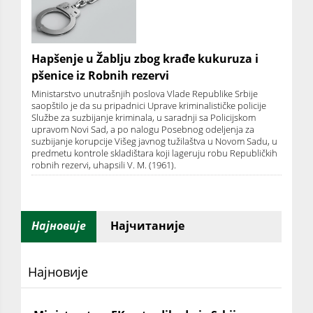
Hapšenje u Žablju zbog krađe kukuruza i
pšenice iz Robnih rezervi
Ministarstvo unutrašnjih poslova Vlade Republike Srbije
saopštilo je da su pripadnici Uprave kriminalističke policije
Službe za suzbijanje kriminala, u saradnji sa Policijskom
upravom Novi Sad, a po nalogu Posebnog odeljenja za
suzbijanje korupcije Višeg javnog tužilaštva u Novom Sadu, u
predmetu kontrole skladištara koji lageruju robu Republičkih
robnih rezervi, uhapsili V. M. (1961).
Најновије
Најчитаније
Најновије